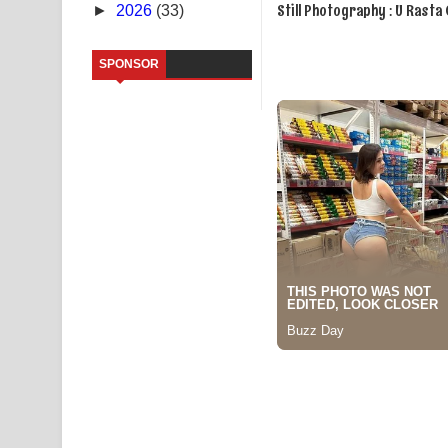
Still Photography : U Rasta 
►
2026
(33)
Kaalaya Song Lyrics - කාලය ගීතයේ පද පෙළ
SPONSOR
Aramuna Song Lyrics - අරමුණ ගීතයේ පද පෙළ
Sandata Duka Hithila Song Lyrics - සඳට දුක හිතිලා
Sihina Song Lyrics - සිහින ගීතයේ පද පෙළ
Father Song Lyrics - ෆාදර් ගීතයේ පද පෙළ
Dannawada Mawa Song Lyrics - දන්නවාද මාව ගීත
NEENA Song Lyrics - නීනා ගීතයේ පද පෙළ