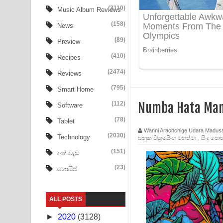
Ow Man Sosa Song Lyrics - ඔව් මං සෝසා ගීතයේ ප
(3110)
Music Album Reviews
(158)
Heavy Weight Song Lyrics
News
(89)
Preview
Aye Lanweela Song Lyrics - ආයේ ලංවීලා ගීතයේ පද
(410)
Recipes
Ala purannata Song Lyrics - ආල පුරන්නට ගීතයේ ප
(2474)
Reviews
FEVER DREAM Lyrics - Alex Warren
(795)
Smart Home
(112)
Numba Hata Man
Software
BTS : Hooligan Lyrics
(78)
Tablet
Apa Hamuwee Song Lyrics - අප හමුවී ගීතයේ පද ප
Wanni Arachchige Udara Madus
(2030)
Technology
සනුක වික්‍රමසිංහ මහත්මා
,
සිංදු පො
PATHINIYE Song Lyrics - පතිනියනේ ගීතයේ පද පෙළ
(151)
අත් වැඩ
(23)
ගොසිප්
Sorry Sir Song Lyrics - සොරි සර් ගීතයේ පද පෙළ
Mathaka Aluthin Liyanna Song Lyrics - මතක අලුති
ALL POSTS
Sandak Awith Song Lyrics - සඳක් ඇවිත් ගීතයේ පද 
►
2020
(3128)