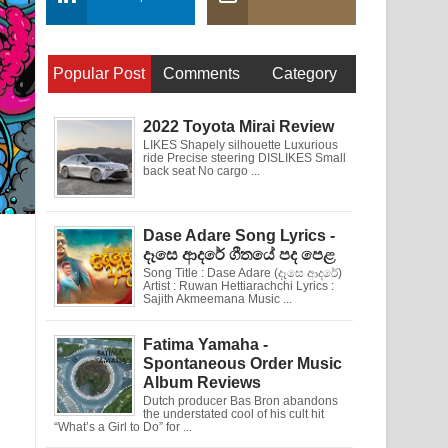
Popular Post
Comments
Category
2022 Toyota Mirai Review
LIKES Shapely silhouette Luxurious
ride Precise steering DISLIKES Small
back seat No cargo ...
Dase Adare Song Lyrics -
දෑසෙ ආදරේ ගීතයේ පද පෙළ
Song Title : Dase Adare (දෑසෙ ආදරේ)
Artist : Ruwan Hettiarachchi Lyrics :
Sajith Akmeemana Music ...
Fatima Yamaha -
Spontaneous Order Music
Album Reviews
Dutch producer Bas Bron abandons
the understated cool of his cult hit
“What’s a Girl to Do” for ...