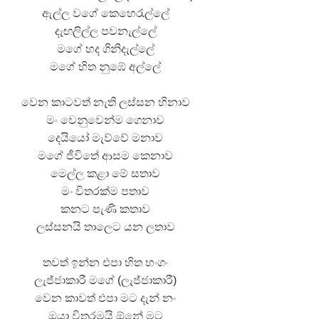
ඇල්ල වගේ කෙහෙරැල්ලේ
දැඟලිල්ල පවනැල්ලේ
මගේ හද ගිනිදැල්ලේ
මගේ හිත නුඹේ අල්ලේ
වෙන කාටවත් නැති ලස්සන හිනාව
මං වෙනුවෙන්ම ගෙනාව
දෙයියෝ මැව්වේ මනාව
මගේ ජීවිතේ ආසම කෙනාව
මෙල්ල කළා මේ සතාව
මං විතරක්ම පතාව
කනට පැණි කතාව
ලස්සනයි තාලෙට යන ලතාව
තවත් ඉන්න එපා හිත හංගං
ලැජ්ජාකාරී මගේ (ලැජ්ජාකාරී)
වෙන කාවත් එපා මට දැන් නං
ඔයා විතරමයි ඕනේ මට