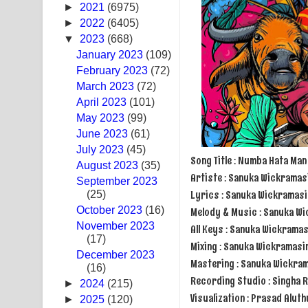
►
2021
(6975)
Swetha Sande Song Lyrics - ශ්වේත සඳේ ගීතයේ පද
►
2022
(6405)
▼
2023
(668)
Ma Igili Giya Lyrics - මා ඉගිලී ගියා ගීතයේ පද පෙළ
January 2023
(109)
February 2023
(72)
Ras Balan Song Lyrics - රැස් බලන් ගීතයේ පද පෙළ
March 2023
(72)
April 2023
Hoda sihiyen Song Lyrics - හොද සිහියෙන් ගීතයේ ප
(101)
May 2023
(99)
Awanken Song Lyrics - අවංකෙන් ගීතයේ පද පෙළ
June 2023
(61)
July 2023
(45)
Song Title : Numba Hata Ma
Pa Sina Song Lyrics - පෑ සිනා ගීතයේ පද පෙළ
August 2023
(35)
Artiste : Sanuka Wickramas
September 2023
Pemwanthiye Song Lyrics - පෙම්වන්තියේ ගීතයේ ප
Lyrics : Sanuka Wickramas
(25)
October 2023
(16)
Melody & Music : Sanuka W
Manobhawa Song Lyrics - මනෝභව ගීතයේ පද පෙළ
November 2023
All Keys : Sanuka Wickrama
(17)
Mixing : Sanuka Wickramasi
Akahe Indala Song Lyrics - ආකාහේ ඉඳලා ගීතයේ ප
December 2023
Mastering : Sanuka Wickra
(16)
Raawaya Song Lyrics - රාවය ගීතයේ පද පෙළ
Recording Studio : Singha 
►
2024
(215)
Visualization : Prasad Alut
►
2025
(120)
Saddeta Denna Song Lyrics - සද්දෙට දෙන්න ගීතයේ