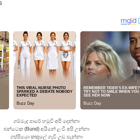
G
 ගීතයේ පද පෙළ
යේ පද පෙළ
ගම්මැද පාරේ හමුවී අපි දෙන්නා
බන්ටෙක (Bund) අයිනේ ළංවී අපි උන්නා
ගප්පියො කකුලේ ගෑවී උඩ පැන්නා