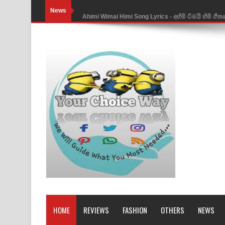
News
Ahimi Wimai Himi Song Lyrics - අහිමි විමයි හිමි ගී
Mathaka Parana Song Lyrics - මතක පාරනා ගීතයේ
Nimnadhen Song Lyrics - නිම්නාදෙන් ගීතයේ පද පෙ
Obamai Mage Adare Song Lyrics - ඔබමයි මගේ ආද
Pansal Gihin Song Lyrics - පන්සල් ගිහිං ගීතයේ පද ප
Ankeliya Song Lyrics - අංකෙළිය ගීතයේ පද පෙළ
DEAR GOD Song Lyrics - ඩියර් ගෝඩ් ගීතයේ පද පෙ
MANAMALA KATHA Song Lyrics - මනමාල කතා ගී
Dai Dai Lyrics - Shakira, Burna Boy | 2026 footbal
Lassana Amma Song Lyrics - ලස්සන අම්මා ගීතයේ
HOME
REVIEWS
FASHION
OTHERS
NEWS
Gemak Deela Song Lyrics - ගේමක් දීලා ගීතයේ පද 