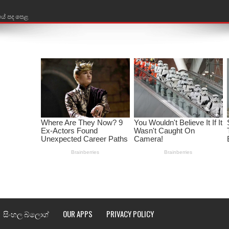
තයේ පද පෙළ
 පද පෙළ
ළ
රේ ගීතයේ පද පෙළ
ෙළ
ළ
තයේ පද පෙළ
l world cup song lyrics
 පද පෙළ
සිංහල බ්ලොග්
OUR APPS
PRIVACY POLICY
පෙළ