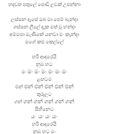
හදවත පතුලේ පොඩි ලවක් උපන්නා
ලස්සන දෑසේ ඔබ මා පෙම් බැන්දා
ගස්සන ලීලේ දැක මත් වූ හන්දා
අම්මපා මැණිකේ යනවා මං කැන්දා
මගේ කළු කෙල්ලේ
හරි ආදරෙයි
නුඹ හට
මං
මං
මං
මං
මං
මං
මං
ළඟටම
එන්
එන්
එන්
එන්
එන්
එන්
තුරුලට
ගන්
ගන්
ගන්
ගන්
ගන්
ගන්
සිහිනෙට
යං
යං
යං
යං
හරි ආදරෙයි
නුඹ හට මං