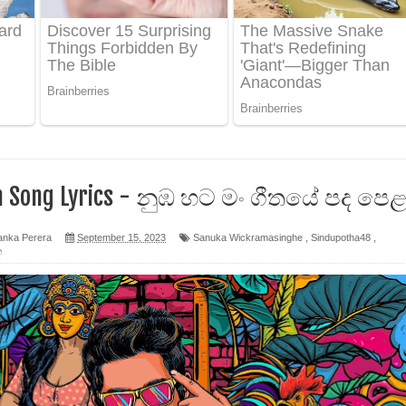
ද පෙළ
 පෙළ
ද පෙළ
 Song Lyrics - නුඹ හට මං ගීතයේ පද පෙ
ෙළ
anka Perera
September 15, 2023
Sanuka Wickramasinghe
,
Sindupotha48
,
ත
න් ලියන්න ගීතයේ පද පෙළ
පෙළ