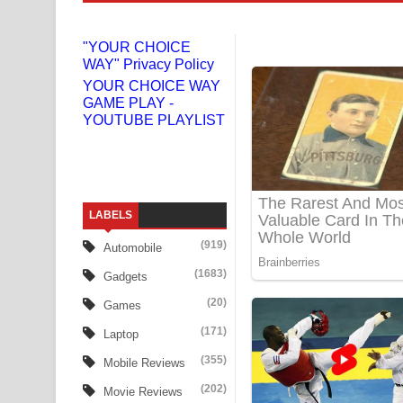
Niwuna Numba Hinda Song Lyrics - නිවුනා නුඹ හින
"YOUR CHOICE
WAY" Privacy Policy
Numba Dun Aadare Song Lyrics - නුඹ දුන් ආදරේ ග
YOUR CHOICE WAY
GAME PLAY -
Liyamuda Dan Anagathe Song Lyrics - ලියමුද දැන
YOUTUBE PLAYLIST
Doni Song Lyrics - දෝණි ගීතයේ පද පෙළ
Benthara Palame Song Lyrics - බෙන්තර පාලමේ ගී
LABELS
Sanda Babalena Song Lyrics - සඳ බැබලෙන ගීතයේ
(919)
Automobile
Adare Wadi Nisa Song Lyrics - ආදරේ වැඩි නිසා ගී
(1683)
Gadgets
UNUHUMA Song Lyrics - උණුහුම ගීතයේ පද පෙළ
(20)
Games
(171)
Laptop
Katakara Song Lyrics - කටකාර ගීතයේ පද පෙළ
(355)
Mobile Reviews
Tharu Yaye Dilena Song Lyrics - තරු යායේ දිලෙනා
(202)
Movie Reviews