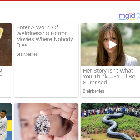
්දා ගීතයේ පද පෙළ
ීතයේ පද පෙළ
් අනාගතේ ගීතයේ පද පෙළ
තයේ පද පෙළ
 පද පෙළ
තයේ පද පෙළ
 ගීතයේ පද පෙළ