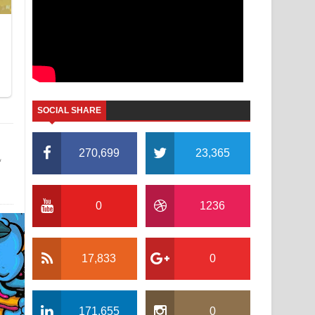
SOCIAL SHARE
ළ
270,699
23,365
0
1236
17,833
0
171,655
0