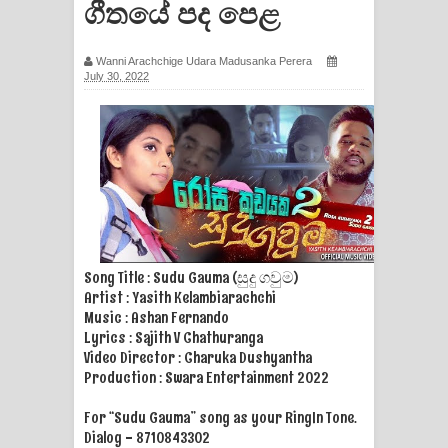
ගීතයේ පද පෙළ
ගීතයේ පද පෙළ
Wanni Arachchige Udara Madusanka Perera
Ras Balan Song Lyrics - රැස් බලන්
July 30, 2022
ගීතයේ පද පෙළ
Hoda sihiyen Song Lyrics - හොද
සිහියෙන් ගීතයේ පද පෙළ
Awanken Song Lyrics - අවංකෙන්
ගීතයේ පද පෙළ
Song Title : Sudu Gauma (සුදු ගවුම)
Artist : Yasith Kelambiarachchi
Music : Ashan Fernando
Pa Sina Song Lyrics - පෑ සිනා ගීතයේ
Lyrics : Sajith V Chathuranga
Video Director : Charuka Dushyantha
පද පෙළ
Production : Swara Entertainment 2022
Pemwanthiye Song Lyrics -
For “Sudu Gauma” song as your RingIn Tone.
Dialog - 8710843302
පෙම්වන්තියේ ගීතයේ පද පෙළ