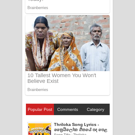
Popular Post
Comments
Category
Thriloka Song Lyrics -
ත්‍රෛයිලෝක ගීතයේ පද පෙළ
Song Title : Thriloka