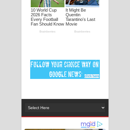
පද පෙළ
DEAR GOD Song Lyrics - ඩියර් ගෝඩ්
ගීතයේ පද පෙළ
MANAMALA KATHA Song Lyrics -
මනමාල කතා ගීතයේ පද පෙළ
Dai Dai Lyrics - Shakira, Burna Boy |
2026 football world cup song lyrics
Lassana Amma Song Lyrics - ලස්සන
අම්මා ගීතයේ පද පෙළ
Gemak Deela Song Lyrics - ගේමක් දීලා