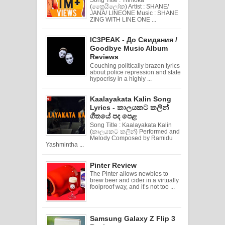
(ත්‍රෛයිලෝක) Artist : SHANE/
JANA/ LINEONE Music : SHANE
ZING WITH LINE ONE ...
IC3PEAK - До Свидания /
Goodbye Music Album
Reviews
Couching politically brazen lyrics
about police repression and state
hypocrisy in a highly ...
Kaalayakata Kalin Song
Lyrics - කාලයකට කලින්
ගීතයේ පද පෙළ
Song Title : Kaalayakata Kalin
(කාලයකට කලින්) Performed and
Melody Composed by Ramidu
Yashmintha ...
Pinter Review
The Pinter allows newbies to
brew beer and cider in a virtually
foolproof way, and it’s not too ...
Samsung Galaxy Z Flip 3