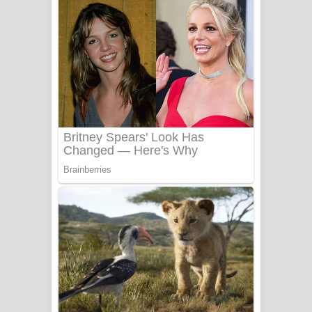
ගීතයේ පද පෙළ
Niwuna Numba Hinda Song Lyrics -
නිවුනා නුඹ හින්දා ගීතයේ පද පෙළ
Numba Dun Aadare Song Lyrics - නුඹ
දුන් ආදරේ ගීතයේ පද පෙළ
Liyamuda Dan Anagathe Song Lyrics
- ලියමුද දැන් අනාගතේ ගීතයේ පද පෙළ
Doni Song Lyrics - දෝණි ගීතයේ පද
පෙළ
Benthara Palame Song Lyrics -
බෙන්තර පාලමේ ගීතයේ පද පෙළ