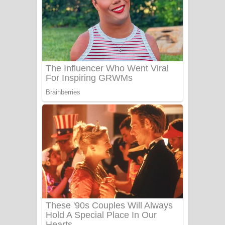
සෝසා ගීතයේ පද පෙළ
Heavy Weight Song Lyrics
Aye Lanweela Song Lyrics - ආයේ
ලංවීලා ගීතයේ පද පෙළ
Ala purannata Song Lyrics - ආල
පුරන්නට ගීතයේ පද පෙළ
FEVER DREAM Lyrics - Alex Warren
BTS : Hooligan Lyrics
Apa Hamuwee Song Lyrics - අප හමුවී
ගීතයේ පද පෙළ