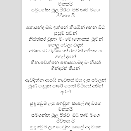
මතකයි
පෙළ
සමුගන්න මුල පිරැව ඔබ තාම මගෙ
ජීවිතය යි
කොහේද ඔබ ඉන්නේ කියමින් අහන විට
සුසුම් පවන්
නිරැත්තර වුනා මං මොහොතක් මුවින්
ගොලු වෙලා වදන්
අමෘතයට වැඩියෙන් රසවත් අතීතය ය
අගුල් දමන්
හිනාවෙන්නෙ කොහොමද මං හිතේ
ගින්දරත් තියන්
ඇවිදින්න ආසයි නැවතත් ඔය දෑත පටලන්
මුණ ගැහුන පාරේ පොත් මිටියත් අතින්
අරන්
සුදු ගවුම ලග ගෙවුන කාලේ අද වගෙ
මතකයි
සමුගන්න මුල පිරැව ඔබ තාම මගෙ
ජීවිතය යි
සුදු ගවුම ලග ගෙවුන කාලේ අද වගෙ