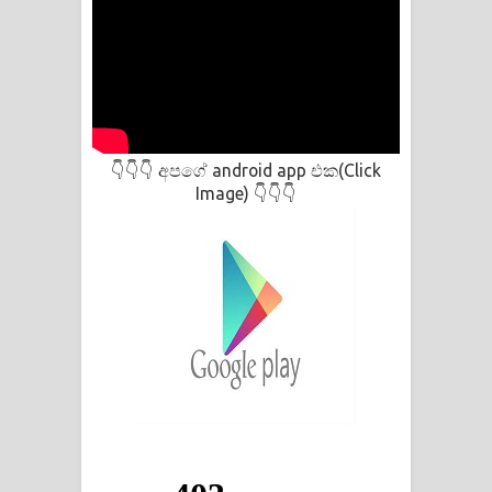
අපගේ android app එක(Click
👇👇👇
Image)
👇👇👇