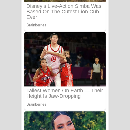
Sanda Babalena Song Lyrics - සඳ
බැබලෙන ගීතයේ පද පෙළ
Adare Wadi Nisa Song Lyrics - ආදරේ
වැඩි නිසා ගීතයේ පද පෙළ
UNUHUMA Song Lyrics - උණුහුම
ගීතයේ පද පෙළ
Katakara Song Lyrics - කටකාර ගීතයේ
පද පෙළ
Tharu Yaye Dilena Song Lyrics - තරු
යායේ දිලෙනා ගීතයේ පද පෙළ
Ow Man Sosa Song Lyrics - ඔව් මං