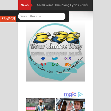
News
Ahimi Wimai Himi Song Lyrics - අහිමි
විමයි හිමි ගීතයේ පද පෙළ
Mathaka Parana Song Lyrics - මතක
පාරනා ගීතයේ පද පෙළ
Nimnadhen Song Lyrics - නිම්නාදෙන්
ගීතයේ පද පෙළ
Obamai Mage Adare Song Lyrics -
ඔබමයි මගේ ආදරේ ගීතයේ පද පෙළ
Pansal Gihin Song Lyrics - පන්සල් ගිහිං
ගීතයේ පද පෙළ
Ankeliya Song Lyrics - අංකෙළිය ගීතයේ