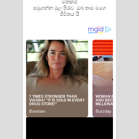
මතකයි
සමුගන්න මුල පිරැව ඔබ තාම මගෙ
ජීවිතය යි