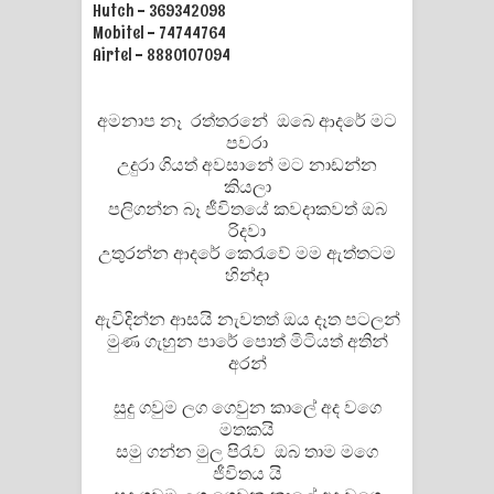
Hutch - 369342098
Mobitel - 74744764
Manobhawa Song Lyrics - මනෝභව
Airtel - 8880107094
ගීතයේ පද පෙළ
අමනාප නෑ රත්තරනේ ඔබෙ ආදරේ මට
Akahe Indala Song Lyrics - ආකාහේ
පවරා
උදුරා ගියත් අවසානේ මට නාඩන්න
ඉඳලා ගීතයේ පද පෙළ
කියලා
පලිගන්න බෑ ජීවිතයේ කවදාකවත් ඔබ
Raawaya Song Lyrics - රාවය ගීතයේ
රිදවා
උතුරන්න ආදරේ කෙරැවේ මම ඇත්තටම
පද පෙළ
හින්දා
Saddeta Denna Song Lyrics - සද්දෙට
ඇවිදින්න ආසයි නැවතත් ඔය දෑත පටලන්
මුණ ගැහුන පාරේ පොත් මිටියත් අතින්
අරන්
දෙන්න ගීතයේ පද පෙළ
සුදු ගවුම ලග ගෙවුන කාලේ අද වගෙ
Kaalaya Song Lyrics - කාලය ගීතයේ පද
මතකයි
සමු ගන්න මුල පිරැව ඔබ තාම මගෙ
පෙළ
ජීවිතය යි