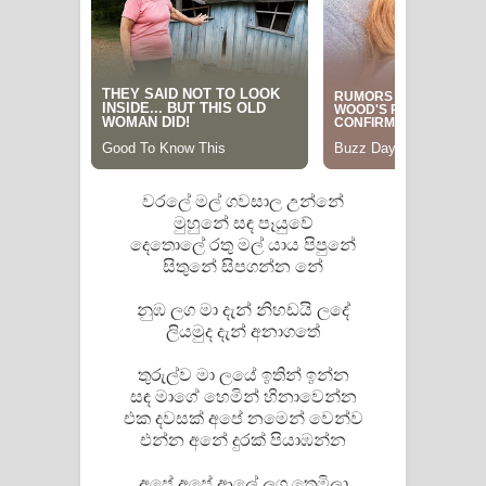
වරලේ මල් ගවසාල උන්නේ
මුහුනේ සඳ පෑයුවේ
දෙතොලේ රතු මල් යාය පිපුනේ
සිතුනේ සිපගන්න නේ
නුඹ ලග මා දැන් නිහඩයි ලදේ
ලියමුද දැන් අනාගතේ
තුරුල්ව මා ලයේ ඉතින් ඉන්න
සඳ මාගේ හෙමින් හිනාවෙන්න
එක දවසක් අපේ නමෙන් වෙන්ව
එන්න අනේ දුරක් පියාඹන්න
අපේ අපේ ආලේ ලග තෙමිලා