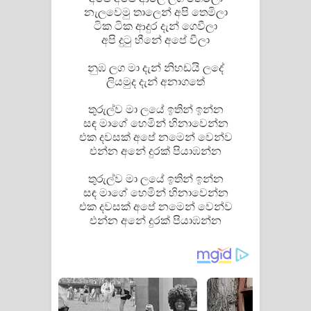
නැලවෙමු තාලෙන් අපි තෙමිලා
ටික ටික ආදුර දැන් ගෙවීලා
අපි දුටු හීනේ අපේ වීලා
නුඹ ලග මා දැන් නිහඩයි ලදේ
ලියමුද දැන් අනාගතේ
තුරුල්ව මා ලයේ ඉතින් ඉන්න
සඳ මාගේ හෙමින් හිනාවෙන්න
එක දවසක් අපේ නමෙන් වෙන්ව
එන්න අනේ දුරක් පියාඹන්න
තුරුල්ව මා ලයේ ඉතින් ඉන්න
සඳ මාගේ හෙමින් හිනාවෙන්න
එක දවසක් අපේ නමෙන් වෙන්ව
එන්න අනේ දුරක් පියාඹන්න