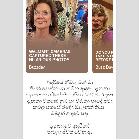
ආදරියේ නිවාලමින් මා
ජීවත් වෙන්න මා නමින් ආදරෙ දැනුනා
නුඹේ කතා හිතේ තියා නිවාඩුවේ මං රැඳුනා
දැනුනා මතකේ නුඹ හා පිරුනා හෘදේ පවා
කවදා පහසේ රැඳේද මා ලඟින් තියා
ඔබදුන් ආදරේ සදා
දැනුනාවේ ආදරියේ
පාවීලා ජීවත් වෙන් ආ