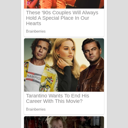
Katakara Song Lyrics - කටකාර ගීතයේ
පද පෙළ
Tharu Yaye Dilena Song Lyrics - තරු
යායේ දිලෙනා ගීතයේ පද පෙළ
Ow Man Sosa Song Lyrics - ඔව් මං
සෝසා ගීතයේ පද පෙළ
Heavy Weight Song Lyrics
Aye Lanweela Song Lyrics - ආයේ
ලංවීලා ගීතයේ පද පෙළ
Ala purannata Song Lyrics - ආල
පුරන්නට ගීතයේ පද පෙළ