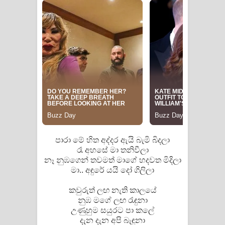
Saddeta Denna Song Lyrics - සද්දෙට
දෙන්න ගීතයේ පද පෙළ
Kaalaya Song Lyrics - කාලය ගීතයේ පද
පෙළ
Aramuna Song Lyrics - අරමුණ ගීතයේ
පද පෙළ
පාරා මේ හිත අද්දර ඇයි බැමි බිදලා
Sandata Duka Hithila Song Lyrics -
රෑ අහසේ මා තනිවීලා
නෑ නුඹගෙන් තවමත් මාගේ හදවත මිදිලා
සඳට දුක හිතිලා ගීතයේ පද පෙළ
මා.. අඳුරේ යයි දෝ ගිලිලා
Sihina Song Lyrics - සිහින ගීතයේ පද
කවුරුත් ලඟ නැති කාලයේ
නුඹ මගේ ලඟ රැඳුනා
පෙළ
උණුහුම සයුරට පා කලේ
දැන දැන අපි බැඳුනා