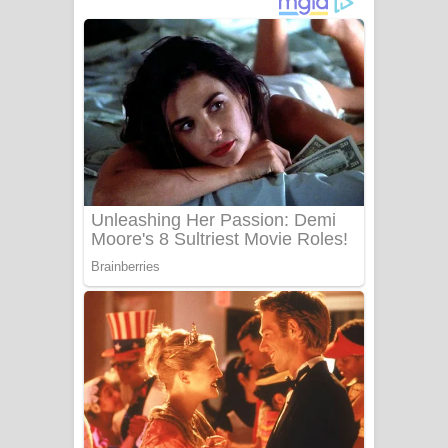
- ලියමුද දැන් අනාගතේ ගීතයේ පද පෙළ
Doni Song Lyrics - දෝණි ගීතයේ පද
පෙළ
Benthara Palame Song Lyrics -
බෙන්තර පාලමේ ගීතයේ පද පෙළ
Sanda Babalena Song Lyrics - සඳ
බැබලෙන ගීතයේ පද පෙළ
Adare Wadi Nisa Song Lyrics - ආදරේ
වැඩි නිසා ගීතයේ පද පෙළ
UNUHUMA Song Lyrics - උණුහුම
ගීතයේ පද පෙළ