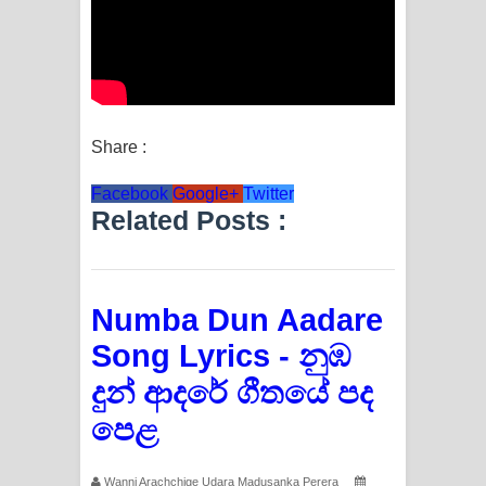
Share :
Facebook
Google+
Twitter
Related Posts :
Numba Dun Aadare
Song Lyrics - නුඹ
දුන් ආදරේ ගීතයේ පද
පෙළ
Wanni Arachchige Udara Madusanka Perera