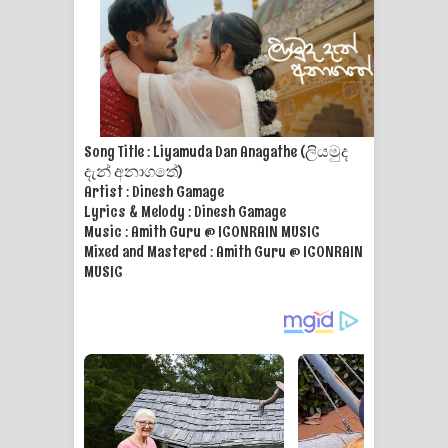
Song Title : Liyamuda Dan Anagathe (ලියමුද
දැන් අනාගතේ)
Artist : Dinesh Gamage
Lyrics & Melody : Dinesh Gamage
Music : Amith Guru @ ICONRAIN MUSIC
Mixed and Mastered : Amith Guru @ ICONRAIN
MUSIC