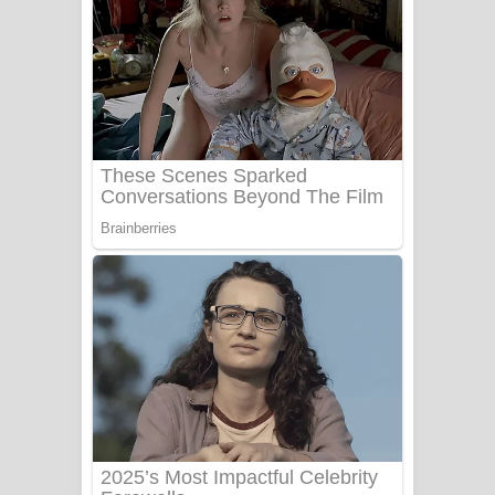
FEVER DREAM Lyrics - Alex Warren
BTS : Hooligan Lyrics
Apa Hamuwee Song Lyrics - අප හමුවී
ගීතයේ පද පෙළ
PATHINIYE Song Lyrics - පතිනියනේ
ගීතයේ පද පෙළ
Sorry Sir Song Lyrics - සොරි සර්
ගීතයේ පද පෙළ
Mathaka Aluthin Liyanna Song Lyrics
- මතක අලුතින් ලියන්න ගීතයේ පද පෙළ