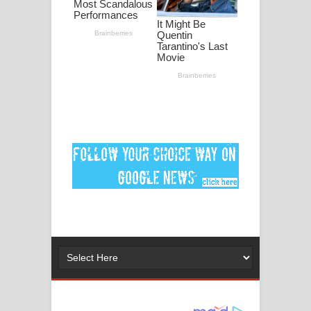
2026 football world cup song lyrics
Lassana Amma Song Lyrics - ලස්සන
අම්මා ගීතයේ පද පෙළ
Gemak Deela Song Lyrics - ගේමක් දීලා
ගීතයේ පද පෙළ
Niwuna Numba Hinda Song Lyrics -
නිවුනා නුඹ හින්දා ගීතයේ පද පෙළ
Numba Dun Aadare Song Lyrics - නුඹ
දුන් ආදරේ ගීතයේ පද පෙළ
Liyamuda Dan Anagathe Song Lyrics