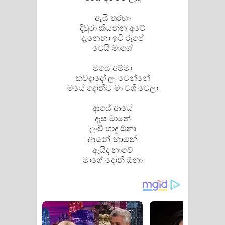
ඇයි තරහා
දිවුරා කියන්න අවේ
දැනෙනා ඉටි රූපේ
වෙයි මාගේ
මයෙ අම්මා
කවදාදෝ ලං වෙන්නේ
මයේ දෝනිට මා වශී වෙලා
ආයේ ආයේ
දෑස මානේ
ලංවී හාදු ඕනා
ආනේ හානේ
ඇයිද නාවේ
මාගේ දෝනි ඕනා