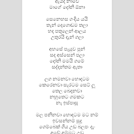
ඇයිද නාවේ
මාගේ දෝනි ඕනා
සෙනෙහස ගංදිය යයි
තැන් දෙගොඩම තලා
හද පතුලෙන් ආලය
උතුරයි දැන් ගලා
අහසේ පෑයුව පුන්
සද අස්සෙන් පලා
දෝනි මමයි ගමේ
සද්දන්තම ඇතා
ලග නමනවා හොදටම
කෙරෙනවා සැරටම සෙට් ලූ
තෙල බෙදනවා
නහුතෙට ගමකට
නෑ ඉස්පාසූ
මල පනිනවා හොදටම මට නම්
ඉවසන්නම් සුදූ
ගෙම්බෙක් ගිය උඩ බලපං දැං
අඩේ අම්මට උඩු