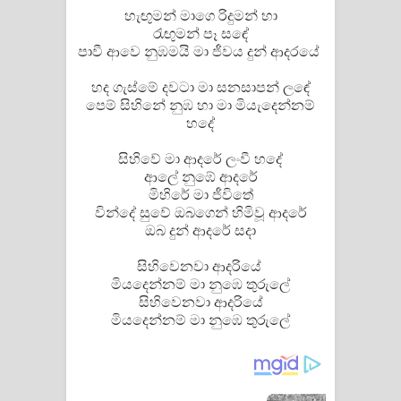
හැඟුමන් මාගෙ රිදුමන් හා
රැඟුමන් පෑ සඳේ
පාවී ආ⁣වෙ නුඹමයි මා ජීවය දුන් ආදරයේ
හද ගැස්මේ දවටා මා සනසාපන් ලඳේ
පෙම් සිහිනේ නුඹ හා මා මියැදෙන්නම්
හදේ
සිහිවේ මා ආදරේ ලංවී හදේ
ආලේ නුඹේ ආදරේ
මිහිරේ මා ජීවිතේ
වින්දේ සුවේ ඔබගෙන් හිමිවූ ආදරේ
ඔබ දුන් ආදරේ සදා
සිහිවෙනවා ආදරියේ
මියදෙන්නම් මා නුඹෙ තුරුලේ
සිහිවෙනවා ආදරියේ
මියදෙන්නම් මා නුඹෙ තුරුලේ