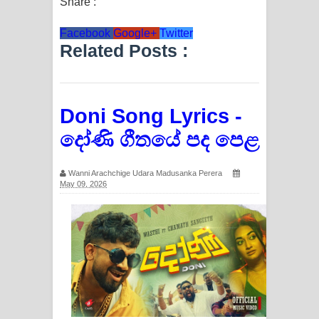
Share :
Facebook
Google+
Twitter
Related Posts :
Doni Song Lyrics -
දෝණි ගීතයේ පද පෙළ
Wanni Arachchige Udara Madusanka Perera
May 09, 2026