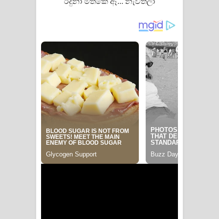
රිදුනා මතකේ ඈ... නැවතීලා
ගීතයේ පද පෙළ