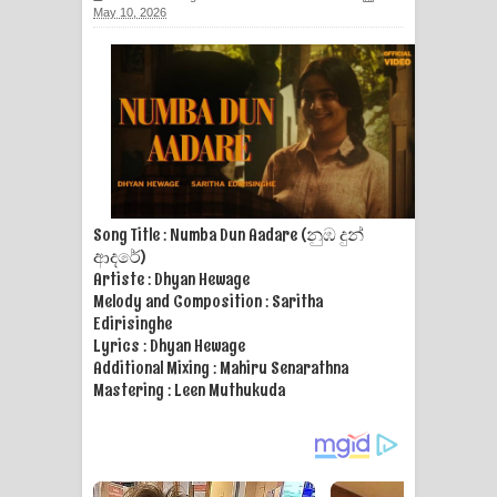
May 10, 2026
Song Title : Numba Dun Aadare (නුඹ දුන්
ආදරේ)
Artiste : Dhyan Hewage
Melody and Composition : Saritha
Edirisinghe
Lyrics : Dhyan Hewage
Additional Mixing : Mahiru Senarathna
Mastering : Leen Muthukuda