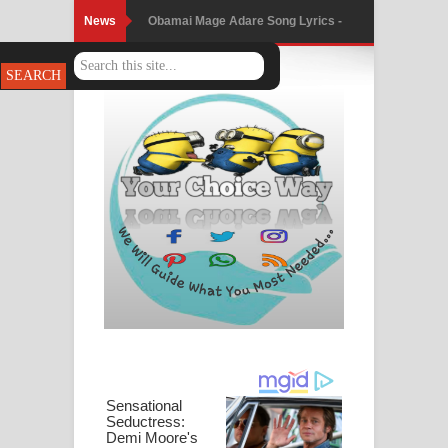
News
Obamai Mage Adare Song Lyrics -
ඔබමයි මගේ ආදරේ ගීතයේ පද පෙළ
Pansal Gihin Song Lyrics - පන්සල් ගිහිං
ගීතයේ පද පෙළ
Ankeliya Song Lyrics - අංකෙළිය ගීතයේ
පද පෙළ
DEAR GOD Song Lyrics - ඩියර් ගෝඩ්
ගීතයේ පද පෙළ
MANAMALA KATHA Song Lyrics -
මනමාල කතා ගීතයේ පද පෙළ
Dai Dai Lyrics - Shakira, Burna Boy |