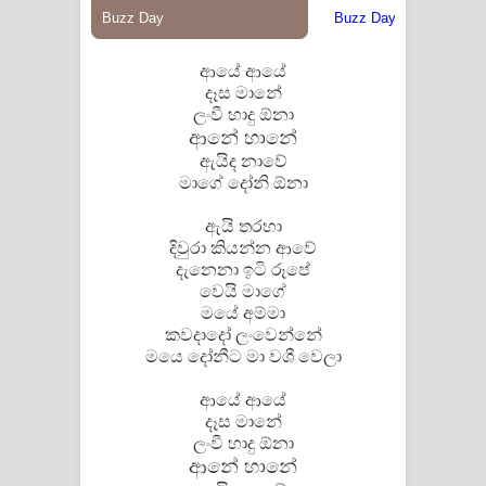
ආයේ ආයේ
දෑස මානේ
ලංවී හාදු ඕනා
ආනේ හානේ
ඇයිද නාවේ
මාගේ දෝනි ඕනා
ඇයි තරහා
දිවුරා කියන්න ආවේ
දැනෙනා ඉටි රූපේ
වෙයි මාගේ
මයේ අම්මා
කවදාදෝ ලංවෙන්නේ
මයෙ දෝනීට මා වශී වෙලා
ආයේ ආයේ
දෑස මානේ
ලංවී හාදු ඕනා
ආනේ හානේ