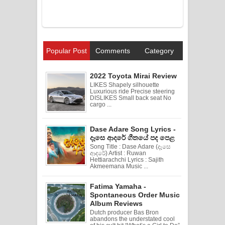
Popular Post
Comments
Category
2022 Toyota Mirai Review
LIKES Shapely silhouette
Luxurious ride Precise steering
DISLIKES Small back seat No
cargo ...
Dase Adare Song Lyrics -
දෑසෙ ආදරේ ගීතයේ පද පෙළ
Song Title : Dase Adare (දෑසෙ
ආදරේ) Artist : Ruwan
Hettiarachchi Lyrics : Sajith
Akmeemana Music ...
Fatima Yamaha -
Spontaneous Order Music
Album Reviews
Dutch producer Bas Bron
abandons the understated cool