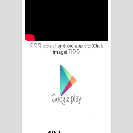
අපගේ android app එක(Click
👇👇👇
Image)
👇👇👇