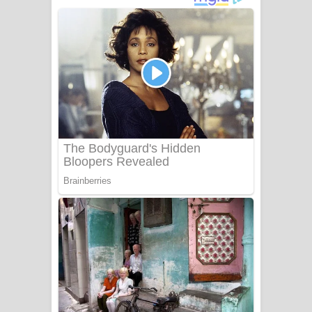
දුන් ආදරේ ගීතයේ පද පෙළ
Liyamuda Dan Anagathe Song Lyrics
- ලියමුද දැන් අනාගතේ ගීතයේ පද පෙළ
Doni Song Lyrics - දෝණි ගීතයේ පද
පෙළ
Benthara Palame Song Lyrics -
බෙන්තර පාලමේ ගීතයේ පද පෙළ
Sanda Babalena Song Lyrics - සඳ
බැබලෙන ගීතයේ පද පෙළ
Adare Wadi Nisa Song Lyrics - ආදරේ
වැඩි නිසා ගීතයේ පද පෙළ