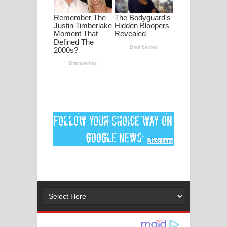
මනමාල කතා ගීතයේ පද පෙළ
Dai Dai Lyrics - Shakira, Burna Boy |
2026 football world cup song lyrics
Lassana Amma Song Lyrics - ලස්සන
අම්මා ගීතයේ පද පෙළ
Gemak Deela Song Lyrics - ගේමක් දීලා
ගීතයේ පද පෙළ
Niwuna Numba Hinda Song Lyrics -
නිවුනා නුඹ හින්දා ගීතයේ පද පෙළ
Numba Dun Aadare Song Lyrics - නුඹ