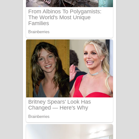
UNUHUMA Song Lyrics - උණුහුම
ගීතයේ පද පෙළ
Katakara Song Lyrics - කටකාර ගීතයේ
පද පෙළ
Tharu Yaye Dilena Song Lyrics - තරු
යායේ දිලෙනා ගීතයේ පද පෙළ
Ow Man Sosa Song Lyrics - ඔව් මං
සෝසා ගීතයේ පද පෙළ
Heavy Weight Song Lyrics
Aye Lanweela Song Lyrics - ආයේ
ලංවීලා ගීතයේ පද පෙළ