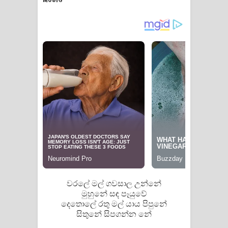
Raawaya Song Lyrics - රාවය ගීතයේ
පද පෙළ
Saddeta Denna Song Lyrics - සද්දෙට
දෙන්න ගීතයේ පද පෙළ
Kaalaya Song Lyrics - කාලය ගීතයේ පද
පෙළ
Aramuna Song Lyrics - අරමුණ ගීතයේ
පද පෙළ
වරලේ මල් ගවසාල උන්නේ
Sandata Duka Hithila Song Lyrics -
මුහුනේ සඳ පෑයුවේ
දෙතොලේ රතු මල් යාය පිපුනේ
සඳට දුක හිතිලා ගීතයේ පද පෙළ
සිතුනේ සිපගන්න නේ