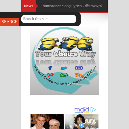
News
Nimnadhen Song Lyrics - නිම්නාදෙන්
ගීතයේ පද පෙළ
Obamai Mage Adare Song Lyrics -
ඔබමයි මගේ ආදරේ ගීතයේ පද පෙළ
Pansal Gihin Song Lyrics - පන්සල් ගිහිං
ගීතයේ පද පෙළ
Ankeliya Song Lyrics - අංකෙළිය ගීතයේ
පද පෙළ
DEAR GOD Song Lyrics - ඩියර් ගෝඩ්
ගීතයේ පද පෙළ
MANAMALA KATHA Song Lyrics -