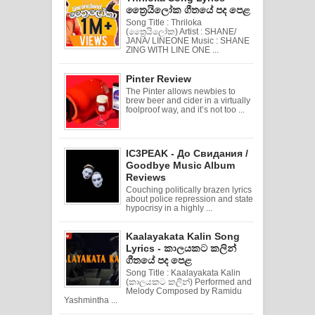
ත්‍රෛයිලෝක ගීතයේ පද පෙළ
Song Title : Thriloka
(ත්‍රෛයිලෝක) Artist : SHANE/
JANA/ LINEONE Music : SHANE
ZING WITH LINE ONE ...
Pinter Review
The Pinter allows newbies to
brew beer and cider in a virtually
foolproof way, and it’s not too ...
IC3PEAK - До Свидания /
Goodbye Music Album
Reviews
Couching politically brazen lyrics
about police repression and state
hypocrisy in a highly ...
Kaalayakata Kalin Song
Lyrics - කාලයකට කලින්
ගීතයේ පද පෙළ
Song Title : Kaalayakata Kalin
(කාලයකට කලින්) Performed and
Melody Composed by Ramidu
Yashmintha ...