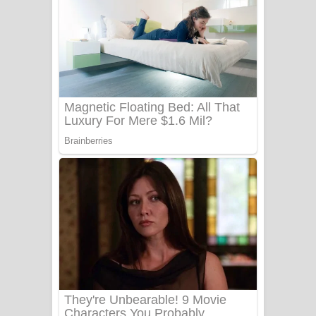
Ala purannata Song Lyrics - ආල
පුරන්නට ගීතයේ පද පෙළ
FEVER DREAM Lyrics - Alex Warren
BTS : Hooligan Lyrics
Apa Hamuwee Song Lyrics - අප හමුවී
ගීතයේ පද පෙළ
PATHINIYE Song Lyrics - පතිනියනේ
ගීතයේ පද පෙළ
Sorry Sir Song Lyrics - සොරි සර්
ගීතයේ පද පෙළ