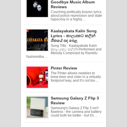
Goodbye Music Album
Reviews
Couching politically brazen lyrics
about police repression and state
hypocrisy in a highly ...
Kaalayakata Kalin Song
Lyrics - කාලයකට කලින්
ගීතයේ පද පෙළ
Song Title : Kaalayakata Kalin
(කාලයකට කලින්) Performed and
Melody Composed by Ramidu
Yashmintha ...
Pinter Review
The Pinter allows newbies to
brew beer and cider in a virtually
foolproof way, and it’s not too ...
Samsung Galaxy Z Flip 3
Review
Samsung's Galaxy Z Flip 3 isn't
flawless - the camera and battery
could both be better - but it's ...