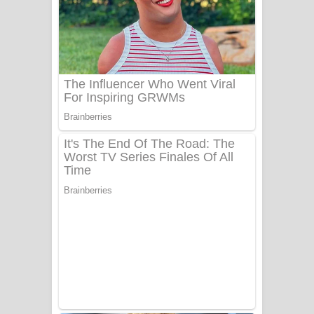
සෝසා ගීතයේ පද පෙළ
Heavy Weight Song Lyrics
Aye Lanweela Song Lyrics - ආයේ
ලංවීලා ගීතයේ පද පෙළ
Ala purannata Song Lyrics - ආල
පුරන්නට ගීතයේ පද පෙළ
FEVER DREAM Lyrics - Alex Warren
BTS : Hooligan Lyrics
Apa Hamuwee Song Lyrics - අප හමුවී
ගීතයේ පද පෙළ