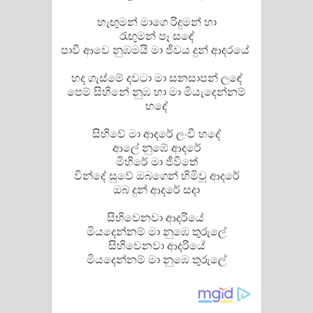
Aramuna Song Lyrics - අරමුණ ගීතයේ
හැඟුමන් මාගෙ රිදුමන් හා
පද පෙළ
රැඟුමන් පෑ සඳේ
පාවී ආ⁣වෙ නුඹමයි මා ජීවය දුන් ආදරයේ
Sandata Duka Hithila Song Lyrics -
හද ගැස්මේ දවටා මා සනසාපන් ලඳේ
පෙම් සිහිනේ නුඹ හා මා මියැදෙන්නම්
සඳට දුක හිතිලා ගීතයේ පද පෙළ
හදේ
Sihina Song Lyrics - සිහින ගීතයේ පද
සිහිවේ මා ආදරේ ලංවී හදේ
ආලේ නුඹේ ආදරේ
පෙළ
මිහිරේ මා ජීවිතේ
වින්දේ සුවේ ඔබගෙන් හිමිවූ ආදරේ
Father Song Lyrics - ෆාදර් ගීතයේ පද
ඔබ දුන් ආදරේ සදා
පෙළ
සිහිවෙනවා ආදරියේ
මියදෙන්නම් මා නුඹෙ තුරුලේ
Dannawada Mawa Song Lyrics -
සිහිවෙනවා ආදරියේ
මියදෙන්නම් මා නුඹෙ තුරුලේ
දන්නවාද මාව ගීතයේ පද පෙළ
NEENA Song Lyrics - නීනා ගීතයේ පද