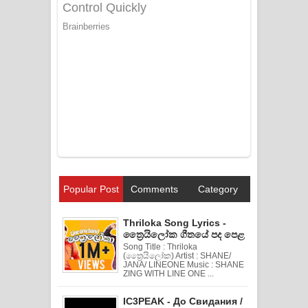
Popular Post
Comments
Category
Thriloka Song Lyrics -
ත්‍රෛයිලෝක ගීතයේ පද පෙළ
Song Title : Thriloka
(ත්‍රෛයිලෝක) Artist : SHANE/
JANA/ LINEONE Music : SHANE
ZING WITH LINE ONE ...
IC3PEAK - До Свидания /