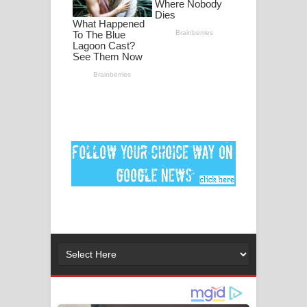
පද පෙළ
DEAR GOD Song Lyrics - ඩියර් ගෝඩ්
ගීතයේ පද පෙළ
MANAMALA KATHA Song Lyrics -
මනමාල කතා ගීතයේ පද පෙළ
Dai Dai Lyrics - Shakira, Burna Boy |
2026 football world cup song lyrics
Lassana Amma Song Lyrics - ලස්සන
අම්මා ගීතයේ පද පෙළ
Gemak Deela Song Lyrics - ගේමක් දීලා