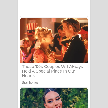
Sanda Babalena Song Lyrics - සඳ
බැබලෙන ගීතයේ පද පෙළ
Adare Wadi Nisa Song Lyrics - ආදරේ
වැඩි නිසා ගීතයේ පද පෙළ
UNUHUMA Song Lyrics - උණුහුම
ගීතයේ පද පෙළ
Katakara Song Lyrics - කටකාර ගීතයේ
පද පෙළ
Tharu Yaye Dilena Song Lyrics - තරු
යායේ දිලෙනා ගීතයේ පද පෙළ
Ow Man Sosa Song Lyrics - ඔව් මං