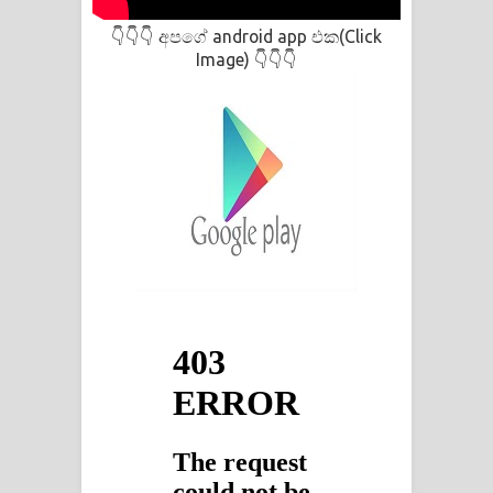
අපගේ android app එක(Click
👇👇👇
Image)
👇👇👇