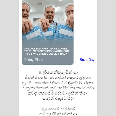
Manobhawa Song Lyrics - මනෝභව
ගීතයේ පද පෙළ
Akahe Indala Song Lyrics - ආකාහේ
ඉඳලා ගීතයේ පද පෙළ
Raawaya Song Lyrics - රාවය ගීතයේ
පද පෙළ
ආදරියේ නිවාලමින් මා
Saddeta Denna Song Lyrics - සද්දෙට
ජීවත් වෙන්න මා නමින් ආදරෙ දැනුනා
නුඹේ කතා හිතේ තියා නිවාඩුවේ මං රැඳුනා
දෙන්න ගීතයේ පද පෙළ
දැනුනා මතකේ නුඹ හා පිරුනා හෘදේ පවා
කවදා පහසේ රැඳේද මා ලඟින් තියා
Kaalaya Song Lyrics - කාලය ගීතයේ පද
ඔබදුන් ආදරේ සදා
පෙළ
දැනුනාවේ ආදරියේ
පාවීලා ජීවත් වෙන් ආ