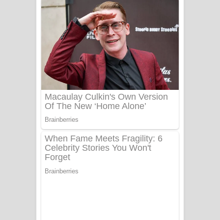
ගීතයේ පද පෙළ
Niwuna Numba Hinda Song Lyrics -
නිවුනා නුඹ හින්දා ගීතයේ පද පෙළ
Numba Dun Aadare Song Lyrics - නුඹ
දුන් ආදරේ ගීතයේ පද පෙළ
Liyamuda Dan Anagathe Song Lyrics
- ලියමුද දැන් අනාගතේ ගීතයේ පද පෙළ
Doni Song Lyrics - දෝණි ගීතයේ පද
පෙළ
Benthara Palame Song Lyrics -
බෙන්තර පාලමේ ගීතයේ පද පෙළ