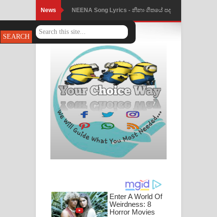
News
Ahimi Wimai Himi Song Lyrics - අහිමි
විමයි හිමි ගීතයේ පද පෙළ
Mathaka Parana Song Lyrics - මතක
පාරනා ගීතයේ පද පෙළ
Nimnadhen Song Lyrics - නිම්නාදෙන්
ගීතයේ පද පෙළ
Obamai Mage Adare Song Lyrics -
ඔබමයි මගේ ආදරේ ගීතයේ පද පෙළ
Pansal Gihin Song Lyrics - පන්සල් ගිහිං
ගීතයේ පද පෙළ
Ankeliya Song Lyrics - අංකෙළිය ගීතයේ