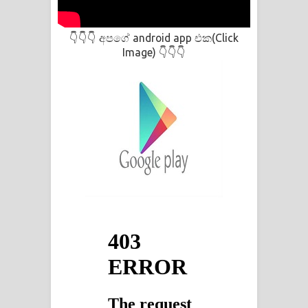
අපගේ android app එක(Click
👇👇👇
Image)
👇👇👇