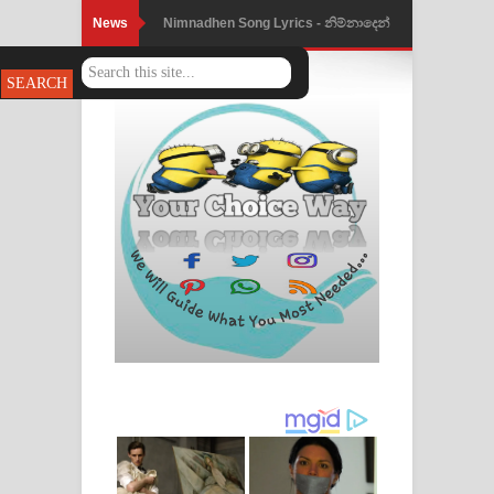
News
Nimnadhen Song Lyrics - නිම්නාදෙන්
ගීතයේ පද පෙළ
Obamai Mage Adare Song Lyrics -
ඔබමයි මගේ ආදරේ ගීතයේ පද පෙළ
Pansal Gihin Song Lyrics - පන්සල් ගිහිං
ගීතයේ පද පෙළ
Ankeliya Song Lyrics - අංකෙළිය ගීතයේ
පද පෙළ
DEAR GOD Song Lyrics - ඩියර් ගෝඩ්
ගීතයේ පද පෙළ
MANAMALA KATHA Song Lyrics -