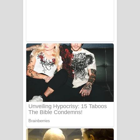
Ala purannata Song Lyrics - ආල
පුරන්නට ගීතයේ පද පෙළ
FEVER DREAM Lyrics - Alex Warren
BTS : Hooligan Lyrics
Apa Hamuwee Song Lyrics - අප හමුවී
ගීතයේ පද පෙළ
PATHINIYE Song Lyrics - පතිනියනේ
ගීතයේ පද පෙළ
Sorry Sir Song Lyrics - සොරි සර්
ගීතයේ පද පෙළ