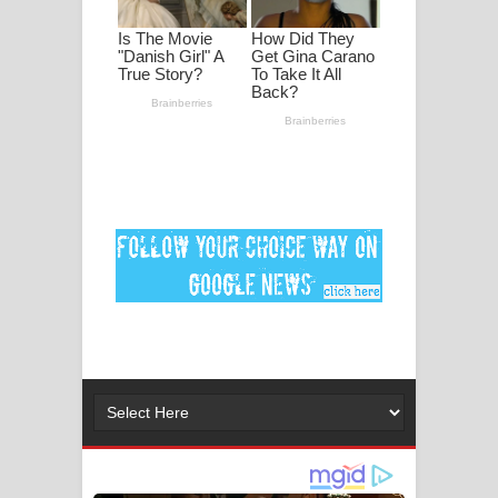
මනමාල කතා ගීතයේ පද පෙළ
Dai Dai Lyrics - Shakira, Burna Boy |
2026 football world cup song lyrics
Lassana Amma Song Lyrics - ලස්සන
අම්මා ගීතයේ පද පෙළ
Gemak Deela Song Lyrics - ගේමක් දීලා
ගීතයේ පද පෙළ
Niwuna Numba Hinda Song Lyrics -
නිවුනා නුඹ හින්දා ගීතයේ පද පෙළ
Numba Dun Aadare Song Lyrics - නුඹ