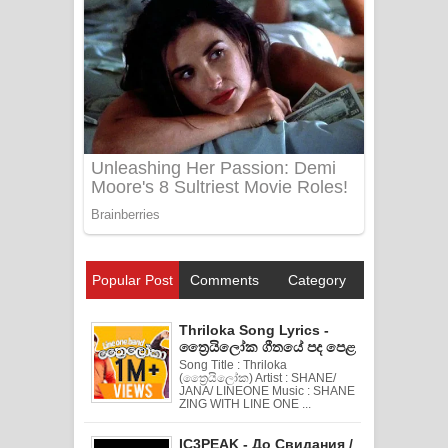
Popular Post
Comments
Category
Thriloka Song Lyrics -
ත්‍රෛයිලෝක ගීතයේ පද පෙළ
Song Title : Thriloka
(ත්‍රෛයිලෝක) Artist : SHANE/
JANA/ LINEONE Music : SHANE
ZING WITH LINE ONE ...
IC3PEAK - До Свидания /