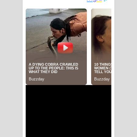
පාරනා ගීතයේ පද පෙළ