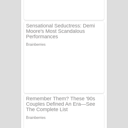
UNUHUMA Song Lyrics - උණුහුම
ගීතයේ පද පෙළ
Katakara Song Lyrics - කටකාර ගීතයේ
පද පෙළ
Tharu Yaye Dilena Song Lyrics - තරු
යායේ දිලෙනා ගීතයේ පද පෙළ
Ow Man Sosa Song Lyrics - ඔව් මං
සෝසා ගීතයේ පද පෙළ
Heavy Weight Song Lyrics
Aye Lanweela Song Lyrics - ආයේ
ලංවීලා ගීතයේ පද පෙළ