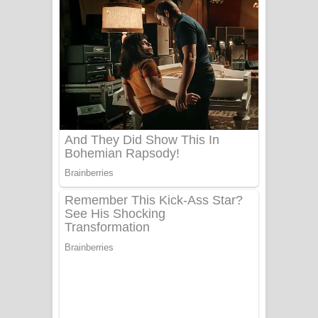
දුන් ආදරේ ගීතයේ පද පෙළ
Liyamuda Dan Anagathe Song Lyrics
- ලියමුද දැන් අනාගතේ ගීතයේ පද පෙළ
Doni Song Lyrics - දෝණි ගීතයේ පද
පෙළ
Benthara Palame Song Lyrics -
බෙන්තර පාලමේ ගීතයේ පද පෙළ
Sanda Babalena Song Lyrics - සඳ
බැබලෙන ගීතයේ පද පෙළ
Adare Wadi Nisa Song Lyrics - ආදරේ
වැඩි නිසා ගීතයේ පද පෙළ