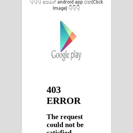
අපගේ android app එක(Click
👇👇👇
Image)
👇👇👇