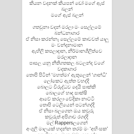
කියන වදනක් කියපන් ඩෝ මගේ ඇස්
බලන්
මගේ ඇස් බලන්
ගතවුනා වදන් මරලා මං සෙල්ලමේ
බන්ධනාගාර
ඒ නිසා කරන්නෑ සෙල්ලමේ කාවවත් යාලු
මං වන්දනාමාන
ඇඟිලි කපලාදාන, නිර්මානශීලිත්වෙ
මරලාදාන
පාසල යනු නීතිගතකල බටලන්ද වගේ
වදකාගාර
තොපි පිටින් ‘මහත්මා’ ඇතුලෙන් ‘ගාන්ධි’
ලෝකෙට ඇත්ත වහද්දි
බොලට විරුද්ධව දෙයි සාක්කි
බොලගේ හෘද සාක්ෂි
ආවේ කරලා වේදිකා නාට්ටි
තොපි ටෙලියෙන් පටන්ගද්දි
ඒ නිසා බලගෙන ඔය කවුරු
කවුරුත් අපිගාව රගද්දි
මල් Rappersලගෙන්
අංගුලි මාලයක් හදන්න තරම් මං ‘අහිංසක’