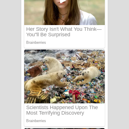
සෝසා ගීතයේ පද පෙළ
Heavy Weight Song Lyrics
Aye Lanweela Song Lyrics - ආයේ
ලංවීලා ගීතයේ පද පෙළ
Ala purannata Song Lyrics - ආල
පුරන්නට ගීතයේ පද පෙළ
FEVER DREAM Lyrics - Alex Warren
BTS : Hooligan Lyrics
Apa Hamuwee Song Lyrics - අප හමුවී
ගීතයේ පද පෙළ