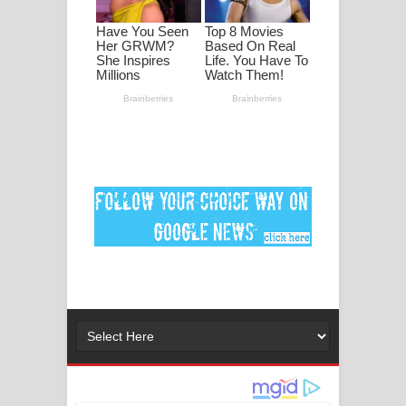
පද පෙළ
DEAR GOD Song Lyrics - ඩියර් ගෝඩ්
ගීතයේ පද පෙළ
MANAMALA KATHA Song Lyrics -
මනමාල කතා ගීතයේ පද පෙළ
Dai Dai Lyrics - Shakira, Burna Boy |
2026 football world cup song lyrics
Lassana Amma Song Lyrics - ලස්සන
අම්මා ගීතයේ පද පෙළ
Gemak Deela Song Lyrics - ගේමක් දීලා