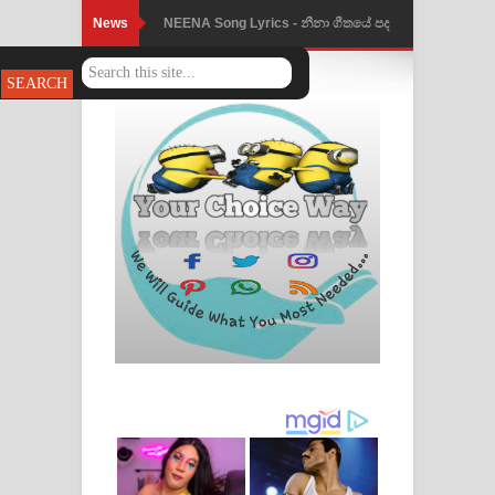
News
Ahimi Wimai Himi Song Lyrics - අහිමි
විමයි හිමි ගීතයේ පද පෙළ
Mathaka Parana Song Lyrics - මතක
පාරනා ගීතයේ පද පෙළ
Nimnadhen Song Lyrics - නිම්නාදෙන්
ගීතයේ පද පෙළ
Obamai Mage Adare Song Lyrics -
ඔබමයි මගේ ආදරේ ගීතයේ පද පෙළ
Pansal Gihin Song Lyrics - පන්සල් ගිහිං
ගීතයේ පද පෙළ
Ankeliya Song Lyrics - අංකෙළිය ගීතයේ