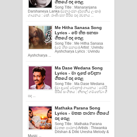
ගීතයේ පද පෙළ
Song Title : Manaranjana
Darshaneya Lanka (මනරංජන දර්ශනීය ලංකා)
ගායනය : කේ. රාණි සහ පිරිස පද රචනය ...
Me Hitha Sanasa Song
Lyrics - මේ හිත සනසා
ගීතයේ පද පෙළ
Song Title : Me Hitha Sanasa
(මේ හිත සනසා) Artist : Uvindu
Ayshcharya Lyrics : Uvindu
Ayshcharya ...
Ma Dase Wedana Song
Lyrics - මා දෑසේ වේදනා
ගීතයේ පද පෙළ
Song Title : Ma Dase Wedana
(මා දෑසේ වේදනා) ගායනය : රෝයි
පිරිස් සංගිතය : නිහාල් ගම්හේවා ගී
පද ...
Mathaka Parana Song
Lyrics - මතක පාරනා ගීතයේ
පද පෙළ
Song Title : Mathaka Parana
(මතක පාරනා) Artists : Thiwanka
Dilshan & Dilki Uresha Melody &
Music ...