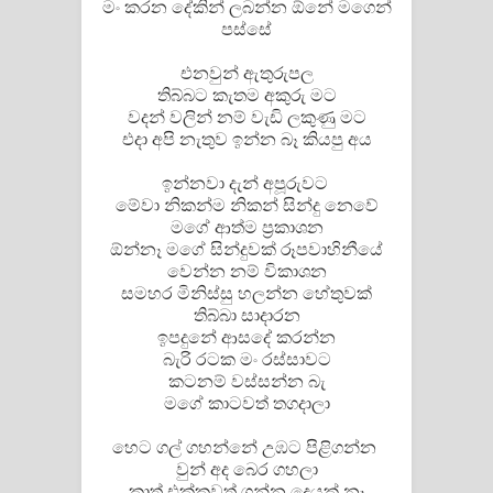
මං කරන දේකින් ලබන්න ඕනේ මගෙන්
පෙළ
පස්සේ
එනවුන් ඇතුරුපල
තිබ්බට කැතම අකුරු මට
වදන් වලින් නම් වැඩි ලකුණු මට
එදා අපි නැතුව ඉන්න බෑ කියපු අය
ඉන්නවා දැන් අපූරුවට
මේවා නිකන්ම නිකන් සින්දු නෙවේ
මගේ ආත්ම ප්‍රකාශන
ඕන්නෑ මගේ සින්දුවක් රූපවාහිනීයේ
වෙන්න නම් විකාශන
සමහර මිනිස්සු හලන්න හේතුවක්
තිබ්බා සාදාරන
ඉපදුනේ ආසදේ කරන්න
බැරි රටක මං රස්සාවට
කටනම් වස්සන්න බැ
මගේ කාටවත් තගදාලා
හෙට ගල් ගහන්නේ උඹට පිළිගන්න
වුන් අද බෙර ගහලා
කාත් එක්කවත් ගන්න දෙයක් නෑ