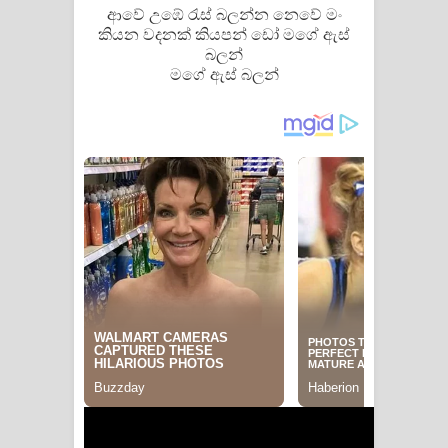
ආවේ උඹේ රැස් බලන්න නෙවේ මං
කියන වදනක් කියපන් ඩෝ මගේ ඇස්
බලන්
මගේ ඇස් බලන්