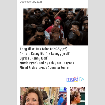
December 27, 2025
ගීතයේ පද පෙළ
Ras Balan Song Lyrics - රැස් බලන්
ගීතයේ පද පෙළ
Hoda sihiyen Song Lyrics - හොද
සිහියෙන් ගීතයේ පද පෙළ
Song Title : Ras Balan (රැස් බලන්)
Artist : Kenny Wolf / kennyy_wolf
Awanken Song Lyrics - අවංකෙන්
Lyrics : Kenny Wolf
Music Produced by Taizy On Da Track
ගීතයේ පද පෙළ
Mixed & Mastered : Adeesha Beats
Pa Sina Song Lyrics - පෑ සිනා ගීතයේ
පද පෙළ
Pemwanthiye Song Lyrics -
පෙම්වන්තියේ ගීතයේ පද පෙළ