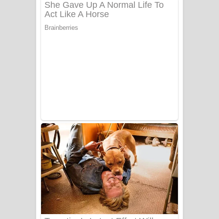
ගීතයේ පද පෙළ
Niwuna Numba Hinda Song Lyrics -
නිවුනා නුඹ හින්දා ගීතයේ පද පෙළ
Numba Dun Aadare Song Lyrics - නුඹ
දුන් ආදරේ ගීතයේ පද පෙළ
Liyamuda Dan Anagathe Song Lyrics
- ලියමුද දැන් අනාගතේ ගීතයේ පද පෙළ
Doni Song Lyrics - දෝණි ගීතයේ පද
පෙළ
Benthara Palame Song Lyrics -
බෙන්තර පාලමේ ගීතයේ පද පෙළ