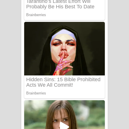
Sanda Babalena Song Lyrics - සඳ
බැබලෙන ගීතයේ පද පෙළ
Adare Wadi Nisa Song Lyrics - ආදරේ
වැඩි නිසා ගීතයේ පද පෙළ
UNUHUMA Song Lyrics - උණුහුම
ගීතයේ පද පෙළ
Katakara Song Lyrics - කටකාර ගීතයේ
පද පෙළ
Tharu Yaye Dilena Song Lyrics - තරු
යායේ දිලෙනා ගීතයේ පද පෙළ
Ow Man Sosa Song Lyrics - ඔව් මං