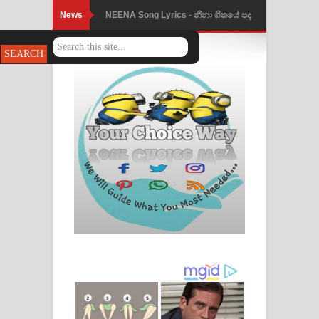
News
NEENA Song Lyrics - නීනා ගීතයේ පද
පෙළ
Ahimi Wimai Himi Song Lyrics - අහිමි
විමයි හිමි ගීතයේ පද පෙළ
Mathaka Parana Song Lyrics - මතක
පාරනා ගීතයේ පද පෙළ
Nimnadhen Song Lyrics - නිම්නාදෙන්
ගීතයේ පද පෙළ
Obamai Mage Adare Song Lyrics -
ඔබමයි මගේ ආදරේ ගීතයේ පද පෙළ
Pansal Gihin Song Lyrics - පන්සල් ගිහිං