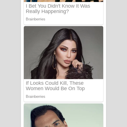
Benthara Palame Song Lyrics -
බෙන්තර පාලමේ ගීතයේ පද පෙළ
Sanda Babalena Song Lyrics - සඳ
බැබලෙන ගීතයේ පද පෙළ
Adare Wadi Nisa Song Lyrics - ආදරේ
වැඩි නිසා ගීතයේ පද පෙළ
UNUHUMA Song Lyrics - උණුහුම
ගීතයේ පද පෙළ
Katakara Song Lyrics - කටකාර ගීතයේ
පද පෙළ
Tharu Yaye Dilena Song Lyrics - තරු