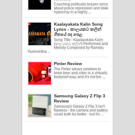
Couching politically brazen lyrics
about police repression and state
hypocrisy in a highly ...
Kaalayakata Kalin Song
Lyrics - කාලයකට කලින්
ගීතයේ පද පෙළ
Song Title : Kaalayakata Kalin
(කාලයකට කලින්) Performed and
Melody Composed by Ramidu
Yashmintha ...
Pinter Review
The Pinter allows newbies to
brew beer and cider in a virtually
foolproof way, and it’s not too ...
Samsung Galaxy Z Flip 3
Review
Samsung's Galaxy Z Flip 3 isn't
flawless - the camera and battery
could both be better - but it's ...