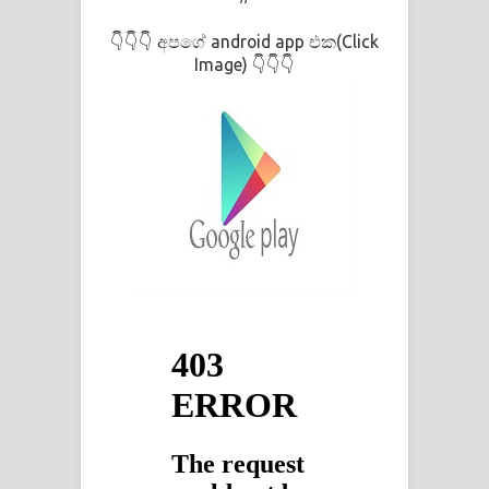
Kaalaya Song Lyrics - කාලය ගීතයේ පද
අපගේ android app එක(Click
👇👇👇
පෙළ
Image)
👇👇👇
Aramuna Song Lyrics - අරමුණ ගීතයේ
පද පෙළ
Sandata Duka Hithila Song Lyrics -
සඳට දුක හිතිලා ගීතයේ පද පෙළ
Sihina Song Lyrics - සිහින ගීතයේ පද
පෙළ
Father Song Lyrics - ෆාදර් ගීතයේ පද
පෙළ
Dannawada Mawa Song Lyrics -