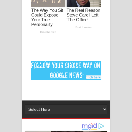
ගීතයේ පද පෙළ
Ankeliya Song Lyrics - අංකෙළිය ගීතයේ
පද පෙළ
DEAR GOD Song Lyrics - ඩියර් ගෝඩ්
ගීතයේ පද පෙළ
MANAMALA KATHA Song Lyrics -
මනමාල කතා ගීතයේ පද පෙළ
Dai Dai Lyrics - Shakira, Burna Boy |
2026 football world cup song lyrics
Lassana Amma Song Lyrics - ලස්සන