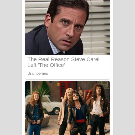
අම්මා ගීතයේ පද පෙළ
Gemak Deela Song Lyrics - ගේමක් දීලා
ගීතයේ පද පෙළ
Niwuna Numba Hinda Song Lyrics -
නිවුනා නුඹ හින්දා ගීතයේ පද පෙළ
Numba Dun Aadare Song Lyrics - නුඹ
දුන් ආදරේ ගීතයේ පද පෙළ
Liyamuda Dan Anagathe Song Lyrics
- ලියමුද දැන් අනාගතේ ගීතයේ පද පෙළ
Doni Song Lyrics - දෝණි ගීතයේ පද
පෙළ