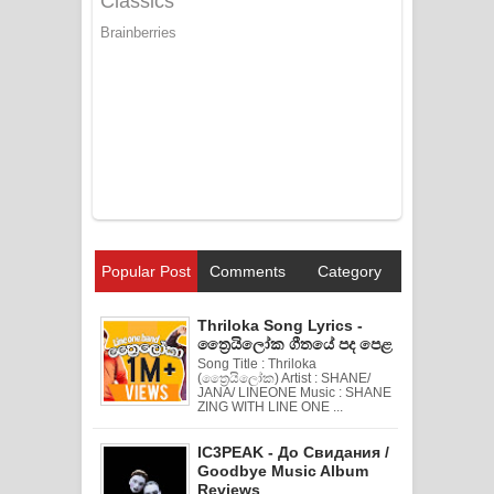
Popular Post
Comments
Category
Thriloka Song Lyrics -
ත්‍රෛයිලෝක ගීතයේ පද පෙළ
Song Title : Thriloka
(ත්‍රෛයිලෝක) Artist : SHANE/
JANA/ LINEONE Music : SHANE
ZING WITH LINE ONE ...
IC3PEAK - До Свидания /
Goodbye Music Album
Reviews