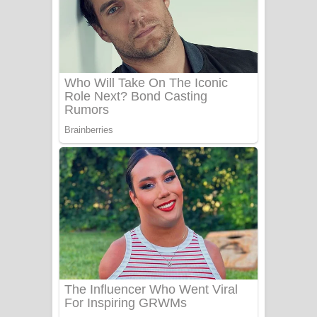
යායේ දිලෙනා ගීතයේ පද පෙළ
Ow Man Sosa Song Lyrics - ඔව් මං
සෝසා ගීතයේ පද පෙළ
Heavy Weight Song Lyrics
Aye Lanweela Song Lyrics - ආයේ
ලංවීලා ගීතයේ පද පෙළ
Ala purannata Song Lyrics - ආල
පුරන්නට ගීතයේ පද පෙළ
FEVER DREAM Lyrics - Alex Warren
BTS : Hooligan Lyrics