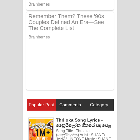
Popular Post
Comments
Category
Thriloka Song Lyrics -
ත්‍රෛයිලෝක ගීතයේ පද පෙළ
Song Title : Thriloka
(ත්‍රෛයිලෝක) Artist : SHANE/
JANA/ LINEONE Music : SHANE