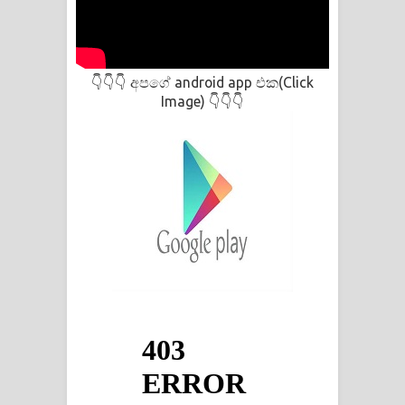
දන්නවාද මාව ගීතයේ පද පෙළ
අපගේ android app එක(Click
👇👇👇
Image)
👇👇👇