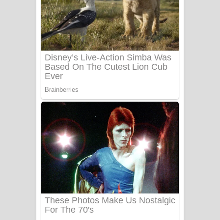
යායේ දිලෙනා ගීතයේ පද පෙළ
Ow Man Sosa Song Lyrics - ඔව් මං
සෝසා ගීතයේ පද පෙළ
Heavy Weight Song Lyrics
Aye Lanweela Song Lyrics - ආයේ
ලංවීලා ගීතයේ පද පෙළ
Ala purannata Song Lyrics - ආල
පුරන්නට ගීතයේ පද පෙළ
FEVER DREAM Lyrics - Alex Warren
BTS : Hooligan Lyrics