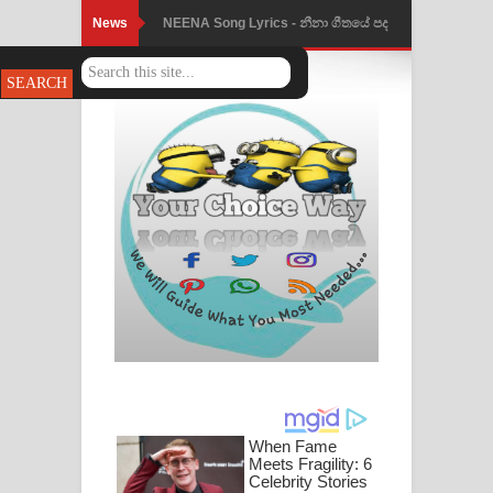
News
NEENA Song Lyrics - නීනා ගීතයේ පද
පෙළ
Ahimi Wimai Himi Song Lyrics - අහිමි
විමයි හිමි ගීතයේ පද පෙළ
Mathaka Parana Song Lyrics - මතක
පාරනා ගීතයේ පද පෙළ
Nimnadhen Song Lyrics - නිම්නාදෙන්
ගීතයේ පද පෙළ
Obamai Mage Adare Song Lyrics -
ඔබමයි මගේ ආදරේ ගීතයේ පද පෙළ
Pansal Gihin Song Lyrics - පන්සල් ගිහිං