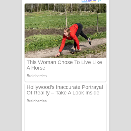
අම්මා ගීතයේ පද පෙළ
Gemak Deela Song Lyrics - ගේමක් දීලා
ගීතයේ පද පෙළ
Niwuna Numba Hinda Song Lyrics -
නිවුනා නුඹ හින්දා ගීතයේ පද පෙළ
Numba Dun Aadare Song Lyrics - නුඹ
දුන් ආදරේ ගීතයේ පද පෙළ
Liyamuda Dan Anagathe Song Lyrics
- ලියමුද දැන් අනාගතේ ගීතයේ පද පෙළ
Doni Song Lyrics - දෝණි ගීතයේ පද
පෙළ