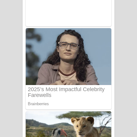
Benthara Palame Song Lyrics -
බෙන්තර පාලමේ ගීතයේ පද පෙළ
Sanda Babalena Song Lyrics - සඳ
බැබලෙන ගීතයේ පද පෙළ
Adare Wadi Nisa Song Lyrics - ආදරේ
වැඩි නිසා ගීතයේ පද පෙළ
UNUHUMA Song Lyrics - උණුහුම
ගීතයේ පද පෙළ
Katakara Song Lyrics - කටකාර ගීතයේ
පද පෙළ
Tharu Yaye Dilena Song Lyrics - තරු