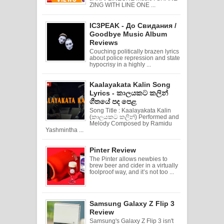
ZING WITH LINE ONE ...
IC3PEAK - До Свидания /
Goodbye Music Album
Reviews
Couching politically brazen lyrics
about police repression and state
hypocrisy in a highly ...
Kaalayakata Kalin Song
Lyrics - කාලයකට කලින්
ගීතයේ පද පෙළ
Song Title : Kaalayakata Kalin
(කාලයකට කලින්) Performed and
Melody Composed by Ramidu
Yashmintha ...
Pinter Review
The Pinter allows newbies to
brew beer and cider in a virtually
foolproof way, and it’s not too ...
Samsung Galaxy Z Flip 3
Review
Samsung's Galaxy Z Flip 3 isn't