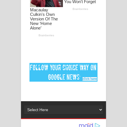
ගීතයේ පද පෙළ
Ankeliya Song Lyrics - අංකෙළිය ගීතයේ
පද පෙළ
DEAR GOD Song Lyrics - ඩියර් ගෝඩ්
ගීතයේ පද පෙළ
MANAMALA KATHA Song Lyrics -
මනමාල කතා ගීතයේ පද පෙළ
Dai Dai Lyrics - Shakira, Burna Boy |
2026 football world cup song lyrics
Lassana Amma Song Lyrics - ලස්සන