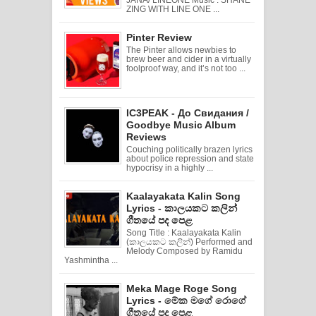
ZING WITH LINE ONE ...
Pinter Review
The Pinter allows newbies to
brew beer and cider in a virtually
foolproof way, and it’s not too ...
IC3PEAK - До Свидания /
Goodbye Music Album
Reviews
Couching politically brazen lyrics
about police repression and state
hypocrisy in a highly ...
Kaalayakata Kalin Song
Lyrics - කාලයකට කලින්
ගීතයේ පද පෙළ
Song Title : Kaalayakata Kalin
(කාලයකට කලින්) Performed and
Melody Composed by Ramidu
Yashmintha ...
Meka Mage Roge Song
Lyrics - මේක මගේ රොගේ
ගීතයේ පද පෙළ