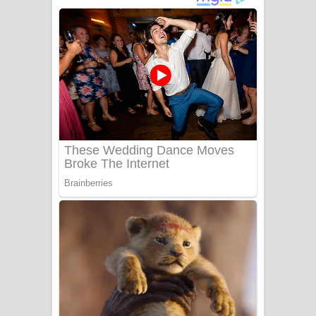
අම්මා ගීතයේ පද පෙළ
Gemak Deela Song Lyrics - ගේමක් දීලා
ගීතයේ පද පෙළ
Niwuna Numba Hinda Song Lyrics -
නිවුනා නුඹ හින්දා ගීතයේ පද පෙළ
Numba Dun Aadare Song Lyrics - නුඹ
දුන් ආදරේ ගීතයේ පද පෙළ
Liyamuda Dan Anagathe Song Lyrics
- ලියමුද දැන් අනාගතේ ගීතයේ පද පෙළ
Doni Song Lyrics - දෝණි ගීතයේ පද
පෙළ