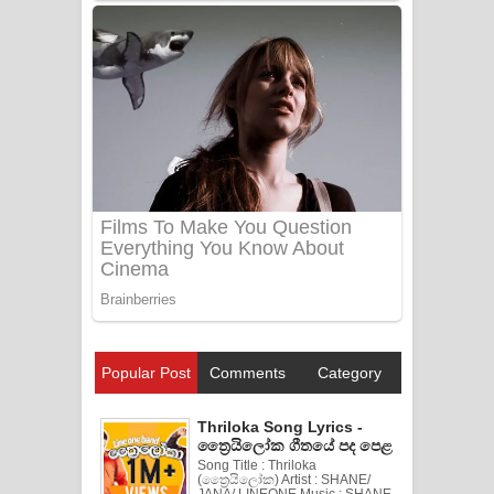
Popular Post
Comments
Category
Thriloka Song Lyrics -
ත්‍රෛයිලෝක ගීතයේ පද පෙළ
Song Title : Thriloka
(ත්‍රෛයිලෝක) Artist : SHANE/
JANA/ LINEONE Music : SHANE