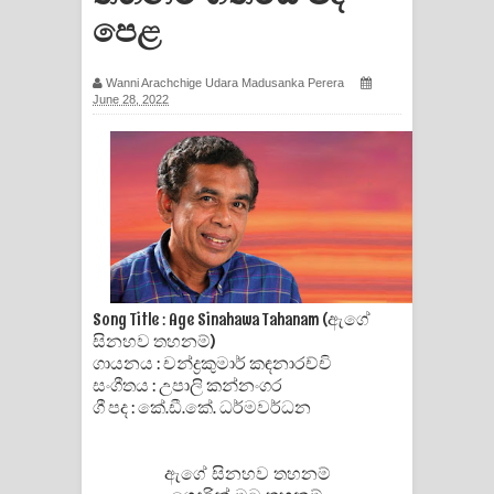
පෙළ
සඳේ ගීතයේ පද පෙළ
Ma Igili Giya Lyrics - මා ඉගිලී ගියා
Wanni Arachchige Udara Madusanka Perera
June 28, 2022
ගීතයේ පද පෙළ
Ras Balan Song Lyrics - රැස් බලන්
ගීතයේ පද පෙළ
Hoda sihiyen Song Lyrics - හොද
සිහියෙන් ගීතයේ පද පෙළ
Song Title : Age Sinahawa Tahanam (ඇගේ
සිනහව තහනම්)
Awanken Song Lyrics - අවංකෙන්
ගායනය : චන්ද්‍රකුමාර් කඳනාරච්චි
සංගීතය : උපාලි කන්නංගර
ගීතයේ පද පෙළ
ගී පද : කේ.ඩී.කේ. ධර්මවර්ධන
Pa Sina Song Lyrics - පෑ සිනා ගීතයේ
ඇගේ සිනහව තහනම්
පද පෙළ