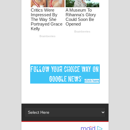
ගීතයේ පද පෙළ
Ankeliya Song Lyrics - අංකෙළිය ගීතයේ
පද පෙළ
DEAR GOD Song Lyrics - ඩියර් ගෝඩ්
ගීතයේ පද පෙළ
MANAMALA KATHA Song Lyrics -
මනමාල කතා ගීතයේ පද පෙළ
Dai Dai Lyrics - Shakira, Burna Boy |
2026 football world cup song lyrics
Lassana Amma Song Lyrics - ලස්සන