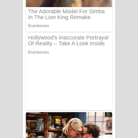
Benthara Palame Song Lyrics -
බෙන්තර පාලමේ ගීතයේ පද පෙළ
Sanda Babalena Song Lyrics - සඳ
බැබලෙන ගීතයේ පද පෙළ
Adare Wadi Nisa Song Lyrics - ආදරේ
වැඩි නිසා ගීතයේ පද පෙළ
UNUHUMA Song Lyrics - උණුහුම
ගීතයේ පද පෙළ
Katakara Song Lyrics - කටකාර ගීතයේ
පද පෙළ
Tharu Yaye Dilena Song Lyrics - තරු