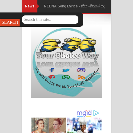
News
NEENA Song Lyrics - නීනා ගීතයේ පද
පෙළ
Ahimi Wimai Himi Song Lyrics - අහිමි
විමයි හිමි ගීතයේ පද පෙළ
Mathaka Parana Song Lyrics - මතක
පාරනා ගීතයේ පද පෙළ
Nimnadhen Song Lyrics - නිම්නාදෙන්
ගීතයේ පද පෙළ
Obamai Mage Adare Song Lyrics -
ඔබමයි මගේ ආදරේ ගීතයේ පද පෙළ
Pansal Gihin Song Lyrics - පන්සල් ගිහිං