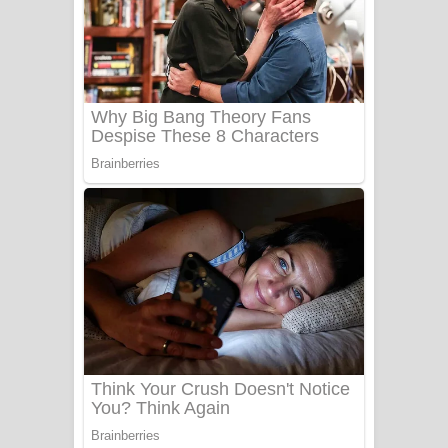
යායේ දිලෙනා ගීතයේ පද පෙළ
Ow Man Sosa Song Lyrics - ඔව් මං
සෝසා ගීතයේ පද පෙළ
Heavy Weight Song Lyrics
Aye Lanweela Song Lyrics - ආයේ
ලංවීලා ගීතයේ පද පෙළ
Ala purannata Song Lyrics - ආල
පුරන්නට ගීතයේ පද පෙළ
FEVER DREAM Lyrics - Alex Warren
BTS : Hooligan Lyrics