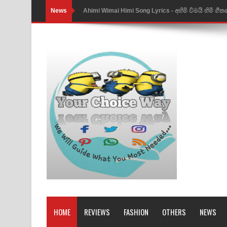
News
Ahimi Wimai Himi Song Lyrics - අහිමි විමයි හිමි ගී
Mathaka Parana Song Lyrics - මතක පාරනා ගීතයේ
Nimnadhen Song Lyrics - නිම්නාදෙන් ගීතයේ පද පෙ
Obamai Mage Adare Song Lyrics - ඔබමයි මගේ ආද
Pansal Gihin Song Lyrics - පන්සල් ගිහිං ගීතයේ පද ප
Ankeliya Song Lyrics - අංකෙළිය ගීතයේ පද පෙළ
DEAR GOD Song Lyrics - ඩියර් ගෝඩ් ගීතයේ පද පෙ
MANAMALA KATHA Song Lyrics - මනමාල කතා ගී
Dai Dai Lyrics - Shakira, Burna Boy | 2026 footbal
Lassana Amma Song Lyrics - ලස්සන අම්මා ගීතයේ
HOME
REVIEWS
FASHION
OTHERS
NEWS
Gemak Deela Song Lyrics - ගේමක් දීලා ගීතයේ පද 