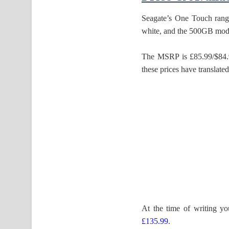
Seagate’s One Touch rang
white, and the 500GB model
The MSRP is £85.99/$84.9
these prices have translated
At the time of writing y
£135.99
.