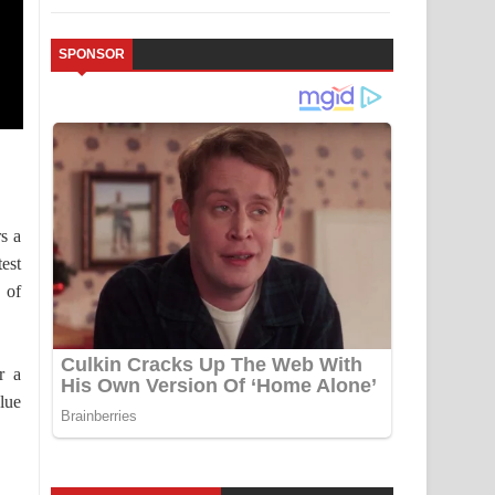
SPONSOR
s a
est
 of
r a
lue