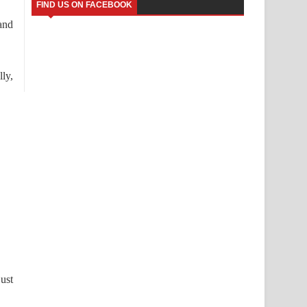
FIND US ON FACEBOOK
and
ly,
ust