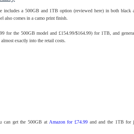
e includes a 500GB and 1TB option (reviewed here) in both black 
 also comes in a camo print finish.
9 for the 500GB model and £154.99/$164.99) for 1TB, and general
 almost exactly into the retail costs.
ou can get the 500GB at
Amazon for £74.99
and and the 1TB for j