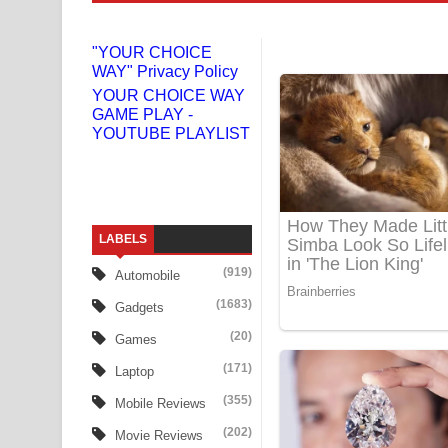
Niwuna Numba Hinda Song Lyrics - නිවුනා නුඹ හින
"YOUR CHOICE
WAY" Privacy Policy
Numba Dun Aadare Song Lyrics - නුඹ දුන් ආදරේ ග
YOUR CHOICE WAY
GAME PLAY -
Liyamuda Dan Anagathe Song Lyrics - ලියමුද දැන
YOUTUBE PLAYLIST
Doni Song Lyrics - දෝණි ගීතයේ පද පෙළ
Benthara Palame Song Lyrics - බෙන්තර පාලමේ ගී
LABELS
Sanda Babalena Song Lyrics - සඳ බැබලෙන ගීතයේ
(919)
Automobile
Adare Wadi Nisa Song Lyrics - ආදරේ වැඩි නිසා ගී
(1683)
Gadgets
UNUHUMA Song Lyrics - උණුහුම ගීතයේ පද පෙළ
(20)
Games
(171)
Laptop
Katakara Song Lyrics - කටකාර ගීතයේ පද පෙළ
(355)
Mobile Reviews
Tharu Yaye Dilena Song Lyrics - තරු යායේ දිලෙනා
(202)
Movie Reviews