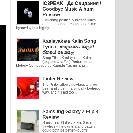
IC3PEAK - До Свидания /
Goodbye Music Album
Reviews
Couching politically brazen lyrics
about police repression and state
hypocrisy in a highly ...
Kaalayakata Kalin Song
Lyrics - කාලයකට කලින්
ගීතයේ පද පෙළ
Song Title : Kaalayakata Kalin
(කාලයකට කලින්) Performed and
Melody Composed by Ramidu Yashmintha ...
Pinter Review
The Pinter allows newbies to brew
beer and cider in a virtually foolproof
way, and it’s not too ...
Samsung Galaxy Z Flip 3
Review
Samsung's Galaxy Z Flip 3 isn't
flawless - the camera and battery
could both be better - but it's ...