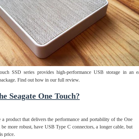
 පෙළ
ද පෙළ
uch SSD series provides high-performance USB storage in an e
package. Find out how in our full review.
ද පෙළ
The Seagate One Touch?
ද පෙළ
ise a product that delivers the performance and portability of the One
 be more robust, have USB Type C connectors, a longer cable, but
is price.
 පද පෙළ