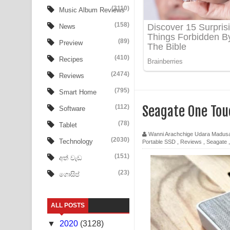
Ow Man Sosa Song Lyrics - ඔව් මං සෝසා ගීතයේ ප
(3110)
Music Album Reviews
(158)
Heavy Weight Song Lyrics
News
(89)
Preview
Aye Lanweela Song Lyrics - ආයේ ලංවීලා ගීතයේ පද
(410)
Recipes
Ala purannata Song Lyrics - ආල පුරන්නට ගීතයේ ප
(2474)
Reviews
FEVER DREAM Lyrics - Alex Warren
(795)
Smart Home
(112)
Seagate One Tou
Software
BTS : Hooligan Lyrics
(78)
Tablet
Apa Hamuwee Song Lyrics - අප හමුවී ගීතයේ පද ප
Wanni Arachchige Udara Madus
(2030)
Technology
Portable SSD
,
Reviews
,
Seagate
PATHINIYE Song Lyrics - පතිනියනේ ගීතයේ පද පෙළ
(151)
අත් වැඩ
(23)
ගොසිප්
Sorry Sir Song Lyrics - සොරි සර් ගීතයේ පද පෙළ
Mathaka Aluthin Liyanna Song Lyrics - මතක අලුති
ALL POSTS
Sandak Awith Song Lyrics - සඳක් ඇවිත් ගීතයේ පද 
▼
2020
(3128)