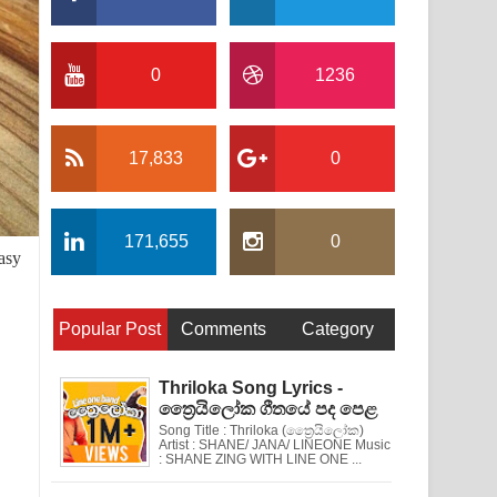
0
1236
17,833
0
171,655
0
asy
Popular Post
Comments
Category
Thriloka Song Lyrics -
ත්‍රෛයිලෝක ගීතයේ පද පෙළ
Song Title : Thriloka (ත්‍රෛයිලෝක)
Artist : SHANE/ JANA/ LINEONE Music
: SHANE ZING WITH LINE ONE ...