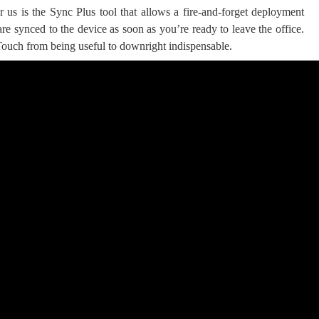
 us is the Sync Plus tool that allows a fire-and-forget deployment
are synced to the device as soon as you’re ready to leave the office.
Touch from being useful to downright indispensable.
 ගීතයේ පද පෙළ
යේ පද පෙළ