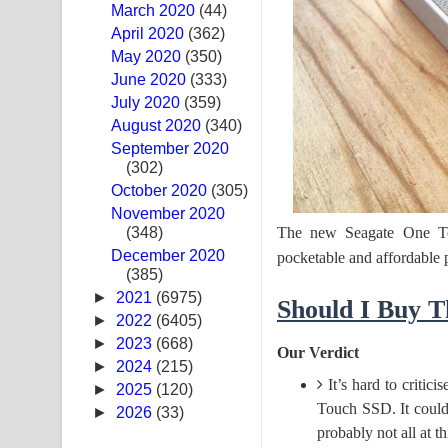
March 2020
(44)
Swetha Sande Song Lyrics - ශ්වේත සඳේ ගීතයේ පද
April 2020
(362)
May 2020
(350)
Ma Igili Giya Lyrics - මා ඉගිලී ගියා ගීතයේ පද පෙළ
June 2020
(333)
July 2020
(359)
Ras Balan Song Lyrics - රැස් බලන් ගීතයේ පද පෙළ
August 2020
(340)
September 2020
Hoda sihiyen Song Lyrics - හොද සිහියෙන් ගීතයේ ප
(302)
October 2020
Awanken Song Lyrics - අවංකෙන් ගීතයේ පද පෙළ
(305)
November 2020
The new Seagate One To
(348)
Pa Sina Song Lyrics - පෑ සිනා ගීතයේ පද පෙළ
December 2020
pocketable and affordable 
(385)
Pemwanthiye Song Lyrics - පෙම්වන්තියේ ගීතයේ ප
►
2021
(6975)
Should I Buy 
Manobhawa Song Lyrics - මනෝභව ගීතයේ පද පෙළ
►
2022
(6405)
►
2023
(668)
Our Verdict
Akahe Indala Song Lyrics - ආකාහේ ඉඳලා ගීතයේ ප
►
2024
(215)
It’s hard to critic
►
2025
(120)
Raawaya Song Lyrics - රාවය ගීතයේ පද පෙළ
Touch SSD. It could
►
2026
(33)
probably not all at th
Saddeta Denna Song Lyrics - සද්දෙට දෙන්න ගීතයේ