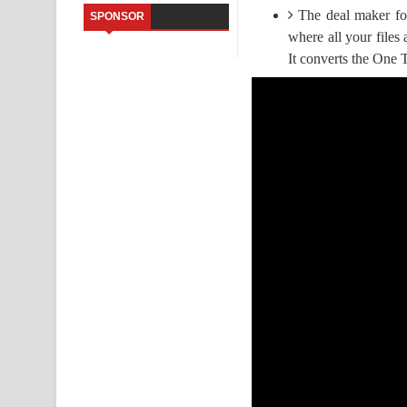
The deal maker for
SPONSOR
Kaalaya Song Lyrics - කාලය ගීතයේ පද පෙළ
where all your files 
It converts the One 
Aramuna Song Lyrics - අරමුණ ගීතයේ පද පෙළ
Sandata Duka Hithila Song Lyrics - සඳට දුක හිතිලා
Sihina Song Lyrics - සිහින ගීතයේ පද පෙළ
Father Song Lyrics - ෆාදර් ගීතයේ පද පෙළ
Dannawada Mawa Song Lyrics - දන්නවාද මාව ගීත
NEENA Song Lyrics - නීනා ගීතයේ පද පෙළ