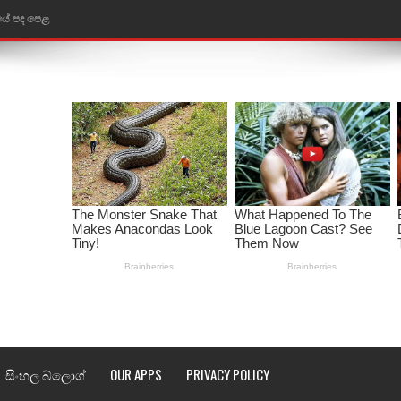
තයේ පද පෙළ
 පද පෙළ
ළ
රේ ගීතයේ පද පෙළ
ෙළ
ළ
තයේ පද පෙළ
l world cup song lyrics
 පද පෙළ
සිංහල බ්ලොග්
OUR APPS
PRIVACY POLICY
පෙළ