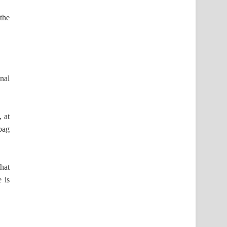
the
onal
 at
bag
that
 is