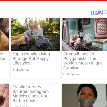
්දා ගීතයේ පද පෙළ
ීතයේ පද පෙළ
් අනාගතේ ගීතයේ පද පෙළ
තයේ පද පෙළ
 පද පෙළ
තයේ පද පෙළ
 ගීතයේ පද පෙළ