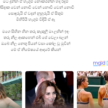
මට දුන්න ඒ හැගුම් නොකරන්න හද රිදුම්
ිසිදාක වෙන් නොවී වෙන් නොවී වෙන් නොවී
සොඳුරුයි ඒ වදන් නුහුරුයි ඒ සිතුම්
මිහිරියි හැගුම් විදියි ඒ ඈ
මගෙ සිහින හීන තරු කැකුලී මා ලඟින් ඉඳං
තරු නීල ආකහෙන් එබී පේ වෙලා බලන්
ඔබේ නීල නෙතු පියන් වසා කෝල වූ මුවින්
මේ ඒ නිමේෂයේ ආදරේ කියන්