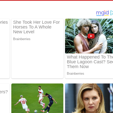
්දා ගීතයේ පද පෙළ
ීතයේ පද පෙළ
් අනාගතේ ගීතයේ පද පෙළ
තයේ පද පෙළ
 පද පෙළ
තයේ පද පෙළ
 ගීතයේ පද පෙළ