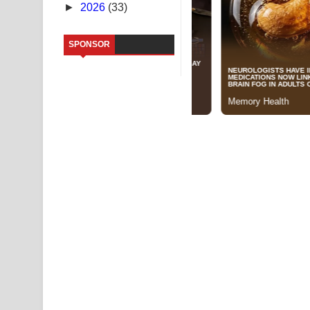
►
2026
(33)
Kaalaya Song Lyrics - කාලය ගීතයේ පද පෙළ
SPONSOR
Aramuna Song Lyrics - අරමුණ ගීතයේ පද පෙළ
Sandata Duka Hithila Song Lyrics - සඳට දුක හිතිලා
Sihina Song Lyrics - සිහින ගීතයේ පද පෙළ
Father Song Lyrics - ෆාදර් ගීතයේ පද පෙළ
Dannawada Mawa Song Lyrics - දන්නවාද මාව ගීත
NEENA Song Lyrics - නීනා ගීතයේ පද පෙළ