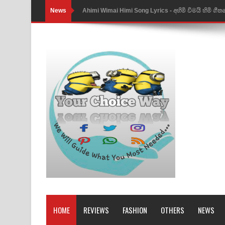
News
Ahimi Wimai Himi Song Lyrics - අහිමි විමයි හිමි ගී
Mathaka Parana Song Lyrics - මතක පාරනා ගීතයේ
Nimnadhen Song Lyrics - නිම්නාදෙන් ගීතයේ පද පෙ
Obamai Mage Adare Song Lyrics - ඔබමයි මගේ ආද
Pansal Gihin Song Lyrics - පන්සල් ගිහිං ගීතයේ පද ප
Ankeliya Song Lyrics - අංකෙළිය ගීතයේ පද පෙළ
DEAR GOD Song Lyrics - ඩියර් ගෝඩ් ගීතයේ පද පෙ
MANAMALA KATHA Song Lyrics - මනමාල කතා ගී
Dai Dai Lyrics - Shakira, Burna Boy | 2026 footbal
Lassana Amma Song Lyrics - ලස්සන අම්මා ගීතයේ
HOME
REVIEWS
FASHION
OTHERS
NEWS
Gemak Deela Song Lyrics - ගේමක් දීලා ගීතයේ පද 