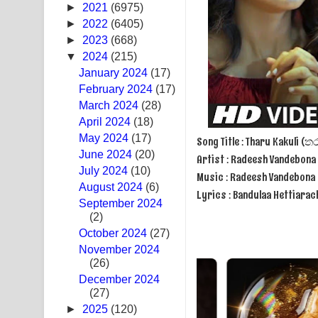
►
2021
(6975)
Swetha Sande Song Lyrics - ශ්වේත සඳේ ගීතයේ පද
►
2022
(6405)
►
2023
(668)
Ma Igili Giya Lyrics - මා ඉගිලී ගියා ගීතයේ පද පෙළ
▼
2024
(215)
January 2024
(17)
Ras Balan Song Lyrics - රැස් බලන් ගීතයේ පද පෙළ
February 2024
(17)
March 2024
Hoda sihiyen Song Lyrics - හොද සිහියෙන් ගීතයේ ප
(28)
April 2024
(18)
Awanken Song Lyrics - අවංකෙන් ගීතයේ පද පෙළ
May 2024
(17)
Song Title : Tharu Kakuli (ත
June 2024
(20)
Artist : Radeesh Vandebona
Pa Sina Song Lyrics - පෑ සිනා ගීතයේ පද පෙළ
July 2024
(10)
Music : Radeesh Vandebona
August 2024
(6)
Lyrics : Bandulaa Hettiarac
Pemwanthiye Song Lyrics - පෙම්වන්තියේ ගීතයේ ප
September 2024
(2)
Manobhawa Song Lyrics - මනෝභව ගීතයේ පද පෙළ
October 2024
(27)
November 2024
Akahe Indala Song Lyrics - ආකාහේ ඉඳලා ගීතයේ ප
(26)
December 2024
Raawaya Song Lyrics - රාවය ගීතයේ පද පෙළ
(27)
►
2025
(120)
Saddeta Denna Song Lyrics - සද්දෙට දෙන්න ගීතයේ