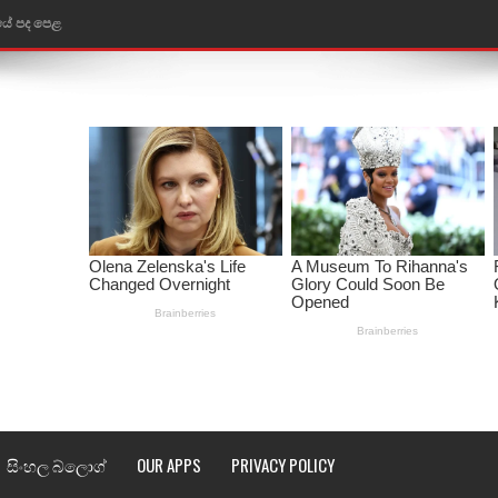
තයේ පද පෙළ
 පද පෙළ
ළ
රේ ගීතයේ පද පෙළ
ෙළ
ළ
තයේ පද පෙළ
l world cup song lyrics
 පද පෙළ
සිංහල බ්ලොග්
OUR APPS
PRIVACY POLICY
පෙළ