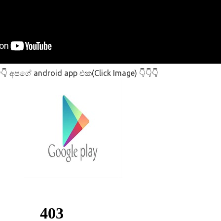
අපගේ android app එක(Click Image)
👇
👇👇👇