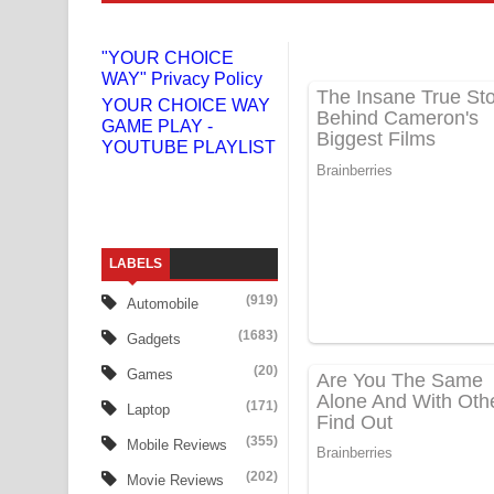
Niwuna Numba Hinda Song Lyrics - නිවුනා නුඹ හින
"YOUR CHOICE
WAY" Privacy Policy
Numba Dun Aadare Song Lyrics - නුඹ දුන් ආදරේ ග
YOUR CHOICE WAY
GAME PLAY -
Liyamuda Dan Anagathe Song Lyrics - ලියමුද දැන
YOUTUBE PLAYLIST
Doni Song Lyrics - දෝණි ගීතයේ පද පෙළ
Benthara Palame Song Lyrics - බෙන්තර පාලමේ ගී
LABELS
Sanda Babalena Song Lyrics - සඳ බැබලෙන ගීතයේ
(919)
Automobile
Adare Wadi Nisa Song Lyrics - ආදරේ වැඩි නිසා ගී
(1683)
Gadgets
UNUHUMA Song Lyrics - උණුහුම ගීතයේ පද පෙළ
(20)
Games
(171)
Laptop
Katakara Song Lyrics - කටකාර ගීතයේ පද පෙළ
(355)
Mobile Reviews
Tharu Yaye Dilena Song Lyrics - තරු යායේ දිලෙනා
(202)
Movie Reviews