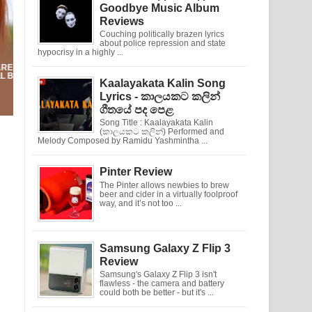
Goodbye Music Album
Reviews
Couching politically brazen lyrics
about police repression and state
hypocrisy in a highly ...
Kaalayakata Kalin Song
Lyrics - කාලයකට කලින්
ගීතයේ පද පෙළ
Song Title : Kaalayakata Kalin
(කාලයකට කලින්) Performed and
Melody Composed by Ramidu Yashmintha ...
Pinter Review
The Pinter allows newbies to brew
beer and cider in a virtually foolproof
way, and it’s not too ...
Samsung Galaxy Z Flip 3
Review
Samsung's Galaxy Z Flip 3 isn't
flawless - the camera and battery
could both be better - but it's ...