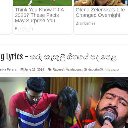
ද පෙළ
 පෙළ
ද පෙළ
ong Lyrics - තරු කැකුලී ගීතයේ පද පෙළ
anka Perera
June 22, 2024
Radeesh Vandebona
,
Sindupotha49
,
සිංදු පොත
ෙළ
න් ලියන්න ගීතයේ පද පෙළ
පෙළ