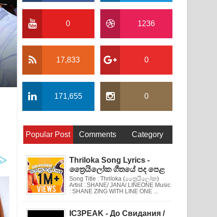
0
1236
17,833
0
171,655
0
Popular Post
Comments
Category
Thriloka Song Lyrics -
ත්‍රෛයිලෝක ගීතයේ පද පෙළ
Song Title : Thriloka (ත්‍රෛයිලෝක)
Artist : SHANE/ JANA/ LINEONE Music
: SHANE ZING WITH LINE ONE ...
IC3PEAK - До Свидания /