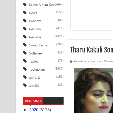
Ow Man Sosa Song Lyrics - ඔව් මං සෝසා ගීතයේ ප
(3110)
Music Album Reviews
(158)
Heavy Weight Song Lyrics
News
(89)
Preview
Aye Lanweela Song Lyrics - ආයේ ලංවීලා ගීතයේ පද
(410)
Recipes
Ala purannata Song Lyrics - ආල පුරන්නට ගීතයේ ප
(2474)
Reviews
FEVER DREAM Lyrics - Alex Warren
(795)
Smart Home
Tharu Kakuli S
(112)
Software
BTS : Hooligan Lyrics
(78)
Tablet
Wanni Arachchige Udara Madus
Apa Hamuwee Song Lyrics - අප හමුවී ගීතයේ පද ප
(2030)
Technology
PATHINIYE Song Lyrics - පතිනියනේ ගීතයේ පද පෙළ
(151)
අත් වැඩ
(23)
ගොසිප්
Sorry Sir Song Lyrics - සොරි සර් ගීතයේ පද පෙළ
Mathaka Aluthin Liyanna Song Lyrics - මතක අලුති
ALL POSTS
Sandak Awith Song Lyrics - සඳක් ඇවිත් ගීතයේ පද 
►
2020
(3128)