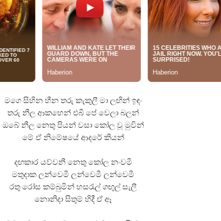
 ගීතයේ පද පෙළ
මගෙ සිහින හීන තරු කැකුලී මා ලඟින් ඉඳං
තරු නීල ආකහෙන් එබී පේ වෙලා බලන්
යේ පද පෙළ
ඔබේ නීල නෙතු පියන් වසා කෝල වූ මුවින්
මේ ඒ නිමේෂයේ ආදරේ කියන්
දඟකාර යව්වනී නෙතු කෝල නංවමී
මතුදාක ලන්වෙමී ලන්වෙමී ලන්වෙමී
රතු රෝස කම්බුමින් හසරැල් ගඟුල් සැලී
නොනිදා සිතුම් හිදී ඒ ඈ