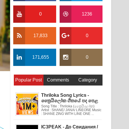
0
1236
17,833
0
171,655
0
Popular Post
Comments
Category
Thriloka Song Lyrics -
ත්‍රෛයිලෝක ගීතයේ පද පෙළ
Song Title : Thriloka (ත්‍රෛයිලෝක)
Artist : SHANE/ JANA/ LINEONE Music
: SHANE ZING WITH LINE ONE ...
IC3PEAK - До Свидания /