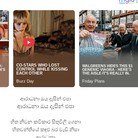
 ගීතයේ පද පෙළ
යේ පද පෙළ
තයේ පද පෙළ
 පද පෙළ
ආරාධනා ඔය දෑසින් එපා
ආරාධනා ඔය දෑසින් එපා
හිත නිවන කවිකාර සිතුවිලි ගෙනා
හිතවන්තියේ කඳුළු බර වැඩි නිසා
ආරාධනා