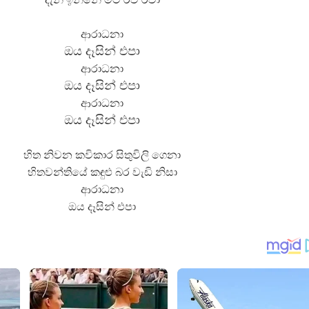
ආරාධනා
ඔය දෑසින් එපා
ආරාධනා
ඔය දෑසින් එපා
ආරාධනා
ඔය දෑසින් එපා
හිත නිවන කවිකාර සිතුවිලි ගෙනා
හිතවන්තියේ කඳුළු බර වැඩි නිසා
ආරාධනා
ඔය දෑසින් එපා