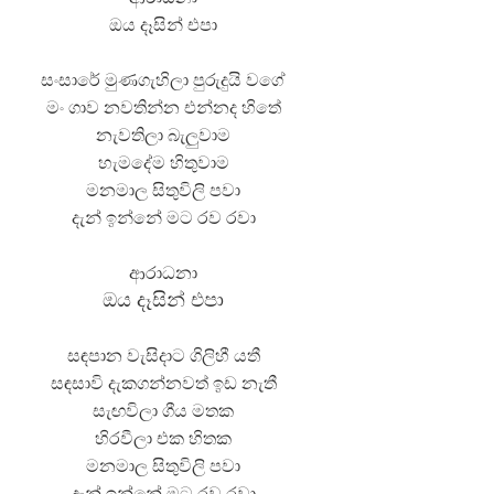
ඔය දෑසින් එපා
සංසාරේ මුණගැහිලා පුරුදුයි වගේ
මං ගාව නවතින්න එන්නද හිතේ
නැවතිලා බැලුවාම
හැමදේම හිතුවාම
මනමාල සිතුවිලි පවා
දැන් ඉන්නේ මට රව රවා
ආරාධනා
ඔය දෑසින් එපා
සඳපාන වැසිදාට ගිලිහී යතී
සඳසාවි දැකගන්නවත් ඉඩ නැතී
සැඟවිලා ගීය මතක
හිරවීලා එක හිතක
මනමාල සිතුවිලි පවා
දැන් ඉන්නේ මට රව රවා