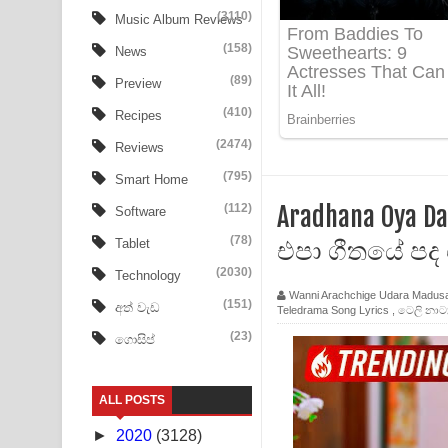
Aye Lanweela Song Lyrics - ආයේ ලංවීලා ගීතයේ පද
(3110)
Music Album Reviews
(158)
Ala purannata Song Lyrics - ආල පුරන්නට ගීතයේ ප
News
(89)
Preview
FEVER DREAM Lyrics - Alex Warren
(410)
Recipes
BTS : Hooligan Lyrics
(2474)
Reviews
Apa Hamuwee Song Lyrics - අප හමුවී ගීතයේ පද ප
(795)
Smart Home
(112)
Aradhana Oya Da
Software
PATHINIYE Song Lyrics - පතිනියනේ ගීතයේ පද පෙළ
(78)
එපා ගීතයේ පද
Tablet
Sorry Sir Song Lyrics - සොරි සර් ගීතයේ පද පෙළ
(2030)
Technology
Wanni Arachchige Udara Madus
Mathaka Aluthin Liyanna Song Lyrics - මතක අලුති
(151)
අත් වැඩ
Teledrama Song Lyrics
,
ටෙලි නාට්‍
(23)
ගොසිප්
Sandak Awith Song Lyrics - සඳක් ඇවිත් ගීතයේ පද 
Swetha Sande Song Lyrics - ශ්වේත සඳේ ගීතයේ පද
ALL POSTS
Ma Igili Giya Lyrics - මා ඉගිලී ගියා ගීතයේ පද පෙළ
►
2020
(3128)