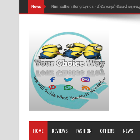
News
Nimnadhen Song Lyrics - නිම්නාදෙන් ගීතයේ පද පෙ
Obamai Mage Adare Song Lyrics - ඔබමයි මගේ ආද
Pansal Gihin Song Lyrics - පන්සල් ගිහිං ගීතයේ පද ප
Ankeliya Song Lyrics - අංකෙළිය ගීතයේ පද පෙළ
DEAR GOD Song Lyrics - ඩියර් ගෝඩ් ගීතයේ පද පෙ
MANAMALA KATHA Song Lyrics - මනමාල කතා ගී
Dai Dai Lyrics - Shakira, Burna Boy | 2026 footbal
Lassana Amma Song Lyrics - ලස්සන අම්මා ගීතයේ
Gemak Deela Song Lyrics - ගේමක් දීලා ගීතයේ පද 
Niwuna Numba Hinda Song Lyrics - නිවුනා නුඹ හින
HOME
REVIEWS
FASHION
OTHERS
NEWS
Numba Dun Aadare Song Lyrics - නුඹ දුන් ආදරේ ග