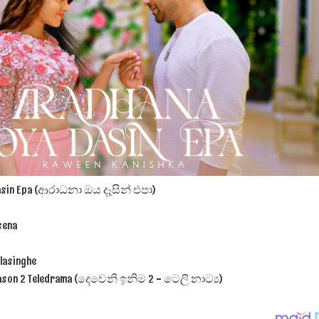
ද පෙළ
ද පෙළ
 Dasin Epa (ආරාධනා ඔය දෑසින් එපා)
ද පෙළ
sena
 පද පෙළ
lasinghe
Season 2 Teledrama (දෙවෙනි ඉනිම 2 - ටෙලි නාට්‍ය)