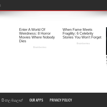
ළ
රේ ගීතයේ පද පෙළ
ෙළ
ළ
තයේ පද පෙළ
l world cup song lyrics
 පද පෙළ
පෙළ
්දා ගීතයේ පද පෙළ
සිංහල බ්ලොග්
OUR APPS
PRIVACY POLICY
ීතයේ පද පෙළ