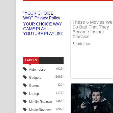
Liyamuda Dan Anagathe Song Lyrics - ලියමුද දැන
"YOUR CHOICE
WAY" Privacy Policy
Doni Song Lyrics - දෝණි ගීතයේ පද පෙළ
YOUR CHOICE WAY
GAME PLAY -
Benthara Palame Song Lyrics - බෙන්තර පාලමේ ගී
YOUTUBE PLAYLIST
Sanda Babalena Song Lyrics - සඳ බැබලෙන ගීතයේ
Adare Wadi Nisa Song Lyrics - ආදරේ වැඩි නිසා ගී
LABELS
UNUHUMA Song Lyrics - උණුහුම ගීතයේ පද පෙළ
(919)
Automobile
Katakara Song Lyrics - කටකාර ගීතයේ පද පෙළ
(1683)
Gadgets
Tharu Yaye Dilena Song Lyrics - තරු යායේ දිලෙනා
(20)
Games
(171)
Laptop
Ow Man Sosa Song Lyrics - ඔව් මං සෝසා ගීතයේ ප
(355)
Mobile Reviews
Heavy Weight Song Lyrics
(202)
Movie Reviews