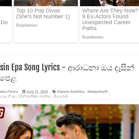
 පෙළ
ද පෙළ
ෙළ
sin Epa Song Lyrics - ආරාධනා ඔය දෑසින්
 පෙළ
anka Perera
June 21, 2024
Raween Kanishka
,
Sindupotha49
,
න් ලියන්න ගීතයේ පද පෙළ
ය වල ගී පද
,
රවීන් කනිෂ්ක මහත්මා
,
සිංදු පොත
පෙළ
 පෙළ