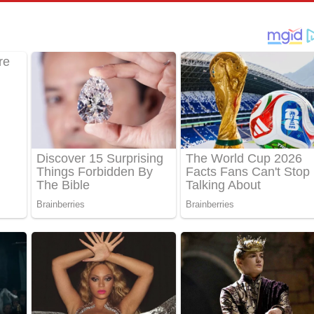
් අනාගතේ ගීතයේ පද පෙළ
තයේ පද පෙළ
 පද පෙළ
තයේ පද පෙළ
 ගීතයේ පද පෙළ
ද පෙළ