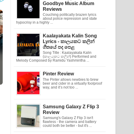
Goodbye Music Album
Reviews
Couching politically brazen lyrics
about police repression and state
hypocrisy in a highly ...
Kaalayakata Kalin Song
Lyrics - කාලයකට කලින්
ගීතයේ පද පෙළ
Song Title : Kaalayakata Kalin
(කාලයකට කලින්) Performed and
Melody Composed by Ramidu Yashmintha ...
Pinter Review
The Pinter allows newbies to brew
beer and cider in a virtually foolproof
way, and it’s not too ...
Samsung Galaxy Z Flip 3
Review
Samsung's Galaxy Z Flip 3 isn't
flawless - the camera and battery
could both be better - but it's ...