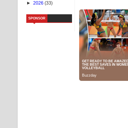
►
2026
(33)
Sandata Duka Hithila Song Lyrics - සඳට දුක හිතිලා
SPONSOR
Sihina Song Lyrics - සිහින ගීතයේ පද පෙළ
Father Song Lyrics - ෆාදර් ගීතයේ පද පෙළ
Dannawada Mawa Song Lyrics - දන්නවාද මාව ගීත
NEENA Song Lyrics - නීනා ගීතයේ පද පෙළ
Ahimi Wimai Himi Song Lyrics - අහිමි විමයි හිමි ගී
Mathaka Parana Song Lyrics - මතක පාරනා ගීතයේ