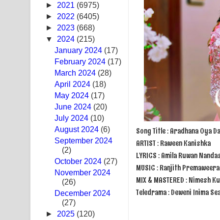
►
2021
(6975)
Ras Balan Song Lyrics - රැස් බලන් ගීතයේ පද පෙළ
►
2022
(6405)
►
2023
(668)
Hoda sihiyen Song Lyrics - හොද සිහියෙන් ගීතයේ ප
▼
2024
(215)
January 2024
(17)
Awanken Song Lyrics - අවංකෙන් ගීතයේ පද පෙළ
February 2024
(17)
March 2024
Pa Sina Song Lyrics - පෑ සිනා ගීතයේ පද පෙළ
(28)
April 2024
(18)
Pemwanthiye Song Lyrics - පෙම්වන්තියේ ගීතයේ ප
May 2024
(17)
June 2024
(20)
Manobhawa Song Lyrics - මනෝභව ගීතයේ පද පෙළ
July 2024
(10)
August 2024
(6)
Song Title : Aradhana Oya
Akahe Indala Song Lyrics - ආකාහේ ඉඳලා ගීතයේ ප
September 2024
ARTIST : Raween Kanishka
(2)
LYRICS : Amila Ruwan Nanda
Raawaya Song Lyrics - රාවය ගීතයේ පද පෙළ
October 2024
(27)
MUSIC : Ranjith Premaweera
November 2024
Saddeta Denna Song Lyrics - සද්දෙට දෙන්න ගීතයේ
MIX & MASTERED : Nimesh Ku
(26)
Teledrama : Deweni Inima 
December 2024
Kaalaya Song Lyrics - කාලය ගීතයේ පද පෙළ
(27)
►
2025
(120)
Aramuna Song Lyrics - අරමුණ ගීතයේ පද පෙළ