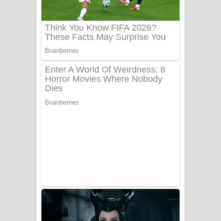
UNUHUMA Song Lyrics - උණුහුම
ගීතයේ පද පෙළ
Katakara Song Lyrics - කටකාර ගීතයේ
පද පෙළ
Tharu Yaye Dilena Song Lyrics - තරු
යායේ දිලෙනා ගීතයේ පද පෙළ
Ow Man Sosa Song Lyrics - ඔව් මං
සෝසා ගීතයේ පද පෙළ
Heavy Weight Song Lyrics
Aye Lanweela Song Lyrics - ආයේ
ලංවීලා ගීතයේ පද පෙළ