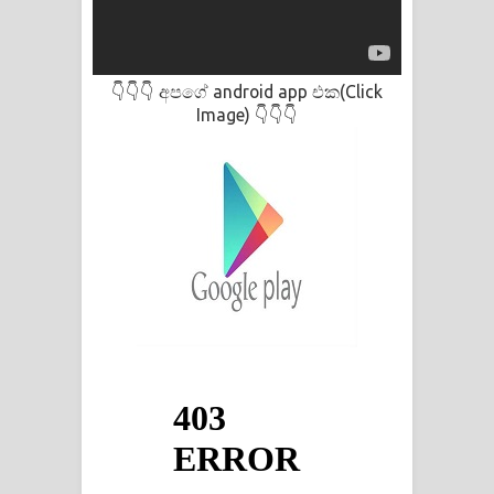
අපගේ android app එක(Click
👇👇👇
Image)
👇👇👇