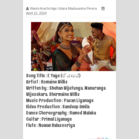
සිහියෙන් ගීතයේ පද පෙළ
Wanni Arachchige Udara Madusanka Perera
April 13, 2024
Awanken Song Lyrics - අවංකෙන්
ගීතයේ පද පෙළ
Pa Sina Song Lyrics - පෑ සිනා ගීතයේ
පද පෙළ
Pemwanthiye Song Lyrics -
Song Title : E Yaye (ඒ යායේ)
Artist : Romaine Willis
පෙම්වන්තියේ ගීතයේ පද පෙළ
Written by : Shehan Wijetunga, Manuranga
Wijesekara, Shermaine Willis
Manobhawa Song Lyrics - මනෝභව
Music Production : Pasan Liyanage
Video Production : Sandeep Amila
ගීතයේ පද පෙළ
Dance Choreography : Ramod Malaka
Guitar : Primal Liyanage
Akahe Indala Song Lyrics - ආකාහේ
Flute : Nuwan Balasooriya
ඉඳලා ගීතයේ පද පෙළ