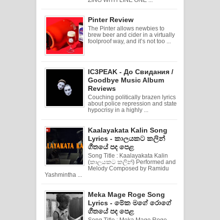
Pinter Review
The Pinter allows newbies to
brew beer and cider in a virtually
foolproof way, and it’s not too ...
IC3PEAK - До Свидания /
Goodbye Music Album
Reviews
Couching politically brazen lyrics
about police repression and state
hypocrisy in a highly ...
Kaalayakata Kalin Song
Lyrics - කාලයකට කලින්
ගීතයේ පද පෙළ
Song Title : Kaalayakata Kalin
(කාලයකට කලින්) Performed and
Melody Composed by Ramidu
Yashmintha ...
Meka Mage Roge Song
Lyrics - මේක මගේ රොගේ
ගීතයේ පද පෙළ