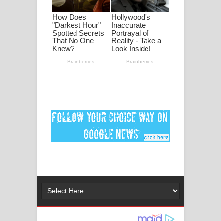
මනමාල කතා ගීතයේ පද පෙළ
Dai Dai Lyrics - Shakira, Burna Boy |
2026 football world cup song lyrics
Lassana Amma Song Lyrics - ලස්සන
අම්මා ගීතයේ පද පෙළ
Gemak Deela Song Lyrics - ගේමක් දීලා
ගීතයේ පද පෙළ
Niwuna Numba Hinda Song Lyrics -
නිවුනා නුඹ හින්දා ගීතයේ පද පෙළ
Numba Dun Aadare Song Lyrics - නුඹ