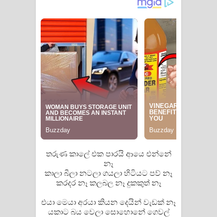
Raawaya Song Lyrics - රාවය ගීතයේ
පද පෙළ
Saddeta Denna Song Lyrics - සද්දෙට
දෙන්න ගීතයේ පද පෙළ
Kaalaya Song Lyrics - කාලය ගීතයේ පද
පෙළ
Aramuna Song Lyrics - අරමුණ ගීතයේ
තරුණ කාලේ එක පාරයි ආයෙ එන්නේ
පද පෙළ
නෑ
කාලා බීලා නටලා ගයලා හිටියට පව් නෑ
Sandata Duka Hithila Song Lyrics -
කරදර නෑ කලබල නෑ දුකකුත් නෑ
සඳට දුක හිතිලා ගීතයේ පද පෙළ
එයා මෙයා අරයා කියන දෙයින් වැඩක් නෑ
යකාට බය වෙලා සොහොනේ ගෙවල්