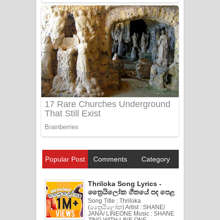
Popular Post
Comments
Category
Thriloka Song Lyrics -
ත්‍රෛයිලෝක ගීතයේ පද පෙළ
Song Title : Thriloka
(ත්‍රෛයිලෝක) Artist : SHANE/
JANA/ LINEONE Music : SHANE
ZING WITH LINE ONE ...