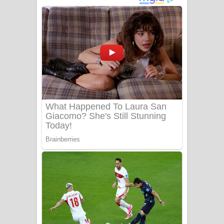
දුන් ආදරේ ගීතයේ පද පෙළ
Liyamuda Dan Anagathe Song Lyrics
- ලියමුද දැන් අනාගතේ ගීතයේ පද පෙළ
Doni Song Lyrics - දෝණි ගීතයේ පද
පෙළ
Benthara Palame Song Lyrics -
බෙන්තර පාලමේ ගීතයේ පද පෙළ
Sanda Babalena Song Lyrics - සඳ
බැබලෙන ගීතයේ පද පෙළ
Adare Wadi Nisa Song Lyrics - ආදරේ
වැඩි නිසා ගීතයේ පද පෙළ