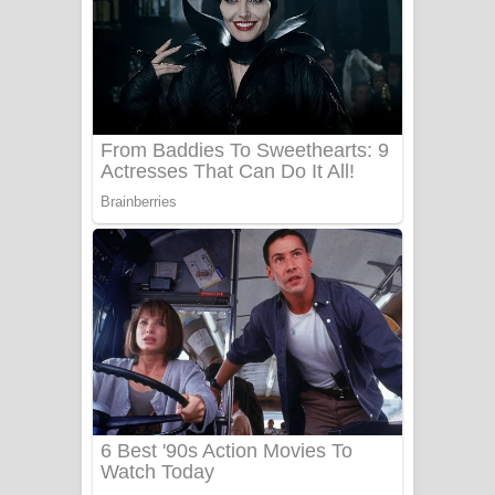
Ala purannata Song Lyrics - ආල
පුරන්නට ගීතයේ පද පෙළ
FEVER DREAM Lyrics - Alex Warren
BTS : Hooligan Lyrics
Apa Hamuwee Song Lyrics - අප හමුවී
ගීතයේ පද පෙළ
PATHINIYE Song Lyrics - පතිනියනේ
ගීතයේ පද පෙළ
Sorry Sir Song Lyrics - සොරි සර්
ගීතයේ පද පෙළ