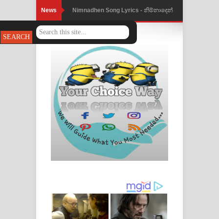
News
Nimnadhen Song Lyrics - නිම්නාදෙන්
ගීතයේ පද පෙළ
Obamai Mage Adare Song Lyrics -
ඔබමයි මගේ ආදරේ ගීතයේ පද පෙළ
Pansal Gihin Song Lyrics - පන්සල් ගිහිං
ගීතයේ පද පෙළ
Ankeliya Song Lyrics - අංකෙළිය ගීතයේ
පද පෙළ
DEAR GOD Song Lyrics - ඩියර් ගෝඩ්
ගීතයේ පද පෙළ
MANAMALA KATHA Song Lyrics -