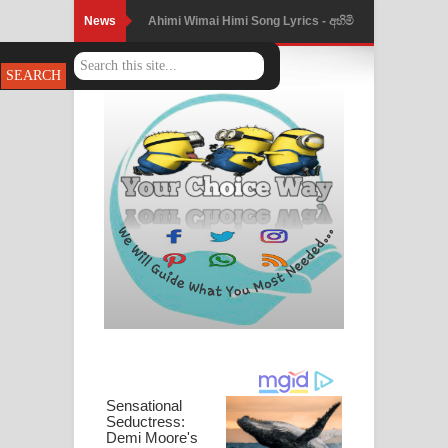
News
Ahimi Wimai Himi Song Lyrics - අහිමි
Mathaka Parana Song Lyrics - මතක
විමයි හිමි ගීතයේ පද පෙළ
පාරනා ගීතයේ පද පෙළ
Nimnadhen Song Lyrics - නිම්නාදෙන්
ගීතයේ පද පෙළ
Obamai Mage Adare Song Lyrics -
ඔබමයි මගේ ආදරේ ගීතයේ පද පෙළ
Pansal Gihin Song Lyrics - පන්සල් ගිහිං
ගීතයේ පද පෙළ
Ankeliya Song Lyrics - අංකෙළිය ගීතයේ
පද පෙළ