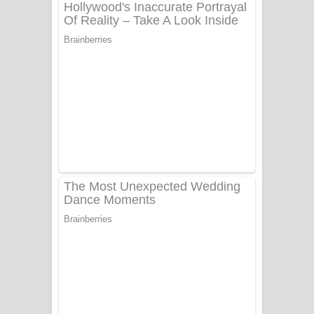
නිවුනා නුඹ හින්දා ගීතයේ පද පෙළ
Numba Dun Aadare Song Lyrics - නුඹ
දුන් ආදරේ ගීතයේ පද පෙළ
Liyamuda Dan Anagathe Song Lyrics
- ලියමුද දැන් අනාගතේ ගීතයේ පද පෙළ
Doni Song Lyrics - දෝණි ගීතයේ පද
පෙළ
Benthara Palame Song Lyrics -
බෙන්තර පාලමේ ගීතයේ පද පෙළ
Sanda Babalena Song Lyrics - සඳ
බැබලෙන ගීතයේ පද පෙළ