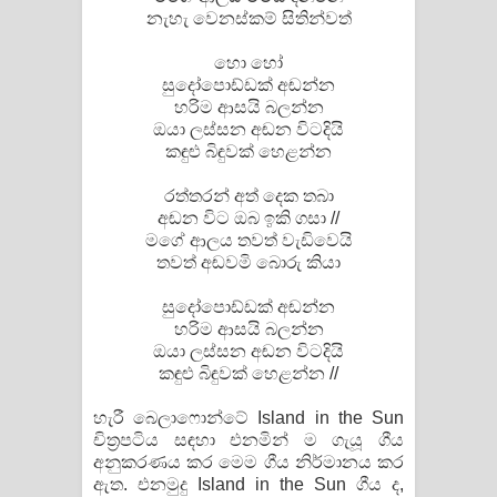
නැහැ වෙනස්කම් සිතින්වත්
හො හෝ
සුදෝපොඩ්ඩක් අඬන්න
හරිම ආසයි බලන්න
ඔයා ලස්සන අඬන විටදියි
කඳුළු බිඳුවක් හෙළන්න
රත්තරන් අත් දෙක තබා
අඬන විට ඔබ ඉකි ගසා //
මගේ ආලය තවත් වැඩිවෙයි
තවත් අඬවමි බොරු කියා
සුදෝපොඩ්ඩක් අඬන්න
හරිම ආසයි බලන්න
ඔයා ලස්සන අඬන විටදියි
කඳුළු බිඳුවක් හෙළන්න //
හැරී බෙලාෆොන්ටේ Island in the Sun
චිත්‍රපටිය සඳහා එනමින් ම ගැයූ ගීය
අනුකරණය කර මෙම ගීය නිර්මානය කර
ඇත. එනමුදු Island in the Sun ගීය ද,