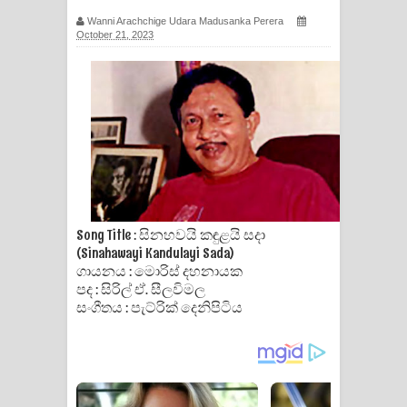
Wanni Arachchige Udara Madusanka Perera
ගීතයේ පද පෙළ
October 21, 2023
Hoda sihiyen Song Lyrics - හොද
සිහියෙන් ගීතයේ පද පෙළ
Awanken Song Lyrics - අවංකෙන්
ගීතයේ පද පෙළ
Pa Sina Song Lyrics - පෑ සිනා ගීතයේ
Song Title : සිනහවයි කඳුළයි සදා
(Sinahawayi Kandulayi Sada)
පද පෙළ
ගායනය : මොරිස් දහනායක
පද : සිරිල් ඒ. සීලවිමල
Pemwanthiye Song Lyrics -
සංගීතය : පැට්රික් දෙනිපිටිය
පෙම්වන්තියේ ගීතයේ පද පෙළ
Manobhawa Song Lyrics - මනෝභව