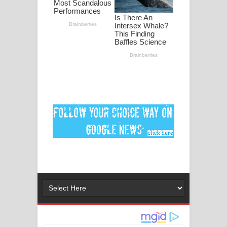
DEAR GOD Song Lyrics - ඩියර් ගෝඩ්
ගීතයේ පද පෙළ
MANAMALA KATHA Song Lyrics -
මනමාල කතා ගීතයේ පද පෙළ
Dai Dai Lyrics - Shakira, Burna Boy |
2026 football world cup song lyrics
Lassana Amma Song Lyrics - ලස්සන
අම්මා ගීතයේ පද පෙළ
Gemak Deela Song Lyrics - ගේමක් දීලා
ගීතයේ පද පෙළ
Niwuna Numba Hinda Song Lyrics -