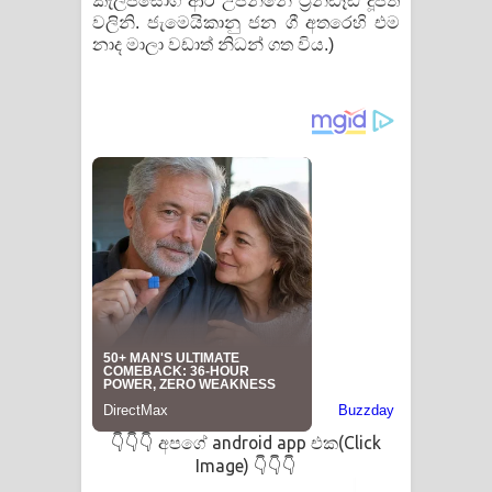
කැලිප්සෝගී ආර උපන්නේ ට්‍රිනිඩෑඩ් දූපත්
වලිනි. ජැමෙයිකානු ජන ගී අතරෙහි එම
නාද මාලා වඩාත් නිධන් ගත විය.)
අපගේ android app එක(Click
👇👇👇
Image)
👇👇👇