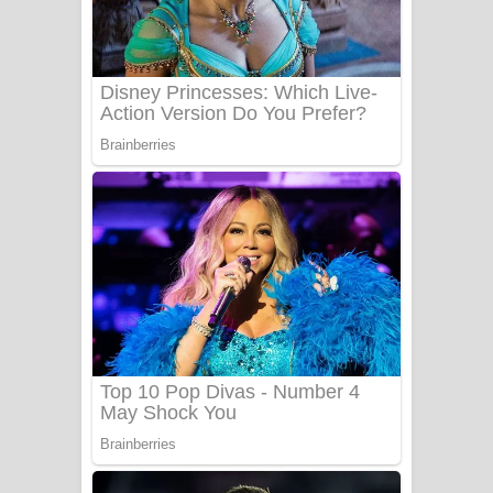
Heavy Weight Song Lyrics
Aye Lanweela Song Lyrics - ආයේ
ලංවීලා ගීතයේ පද පෙළ
Ala purannata Song Lyrics - ආල
පුරන්නට ගීතයේ පද පෙළ
FEVER DREAM Lyrics - Alex Warren
BTS : Hooligan Lyrics
Apa Hamuwee Song Lyrics - අප හමුවී
ගීතයේ පද පෙළ
PATHINIYE Song Lyrics - පතිනියනේ
ගීතයේ පද පෙළ