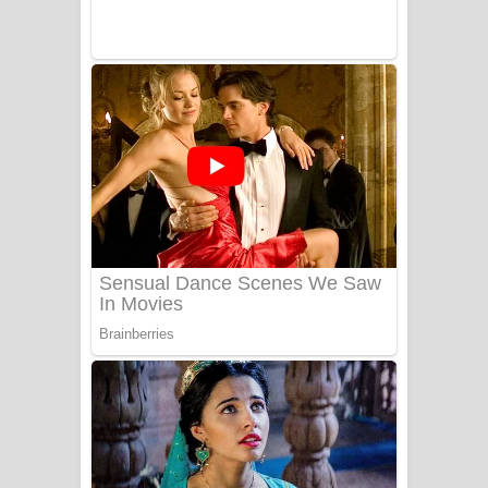
Adare Wadi Nisa Song Lyrics - ආදරේ
වැඩි නිසා ගීතයේ පද පෙළ
UNUHUMA Song Lyrics - උණුහුම
ගීතයේ පද පෙළ
Katakara Song Lyrics - කටකාර ගීතයේ
පද පෙළ
Tharu Yaye Dilena Song Lyrics - තරු
යායේ දිලෙනා ගීතයේ පද පෙළ
Ow Man Sosa Song Lyrics - ඔව් මං
සෝසා ගීතයේ පද පෙළ