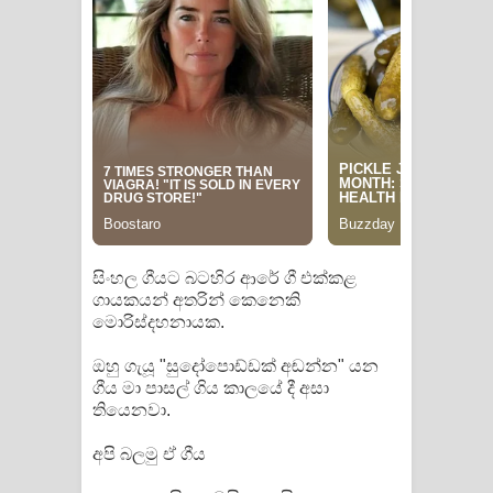
ගීතයේ පද පෙළ
Akahe Indala Song Lyrics - ආකාහේ
ඉඳලා ගීතයේ පද පෙළ
Raawaya Song Lyrics - රාවය ගීතයේ
පද පෙළ
Saddeta Denna Song Lyrics - සද්දෙට
සිංහල ගීයට බටහිර ආරේ ගී එක්කළ
දෙන්න ගීතයේ පද පෙළ
ගායකයන් අතරින් කෙනෙකි
මොරිස්දහනායක.
Kaalaya Song Lyrics - කාලය ගීතයේ පද
ඔහු ගැයූ "සුදෝපොඩ්ඩක් අඬන්න" යන
පෙළ
ගීය මා පාසල් ගිය කාලයේ දී අසා
තියෙනවා.
Aramuna Song Lyrics - අරමුණ ගීතයේ
අපි බලමු ඒ ගීය
පද පෙළ