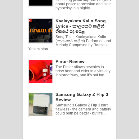
Couching politically brazen lyrics
about police repression and state
hypocrisy in a highly ...
Kaalayakata Kalin Song
Lyrics - කාලයකට කලින්
ගීතයේ පද පෙළ
Song Title : Kaalayakata Kalin
(කාලයකට කලින්) Performed and
Melody Composed by Ramidu
Yashmintha ...
Pinter Review
The Pinter allows newbies to
brew beer and cider in a virtually
foolproof way, and it’s not too ...
Samsung Galaxy Z Flip 3
Review
Samsung's Galaxy Z Flip 3 isn't
flawless - the camera and battery
could both be better - but it's ...