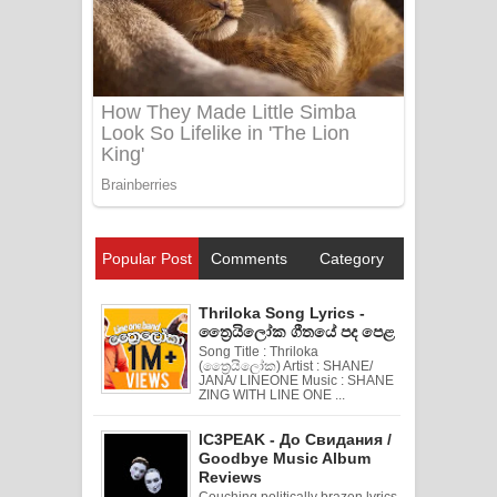
Popular Post
Comments
Category
Thriloka Song Lyrics -
ත්‍රෛයිලෝක ගීතයේ පද පෙළ
Song Title : Thriloka
(ත්‍රෛයිලෝක) Artist : SHANE/
JANA/ LINEONE Music : SHANE
ZING WITH LINE ONE ...
IC3PEAK - До Свидания /
Goodbye Music Album
Reviews