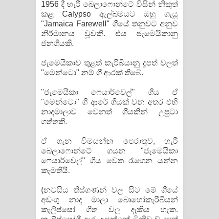
1956 දී හැරී බෙලාෆොන්ටේ විසින් නිකුත්
කළ Calypso ඇල්බමයට ඔහු ගැයූ
"Jamaica Farewell" ගීයේ තනුවට අනුව
නිර්මානය වූවකි. එය ජැමෙයිකානු
ජනගීයකි.
ජැමෙයිකාව තුළත් කැරිබියානු දූපත් වලත්
"මෙන්ටො" නම් ගී ආරක් තිබේ.
"ජැමෙයිකා ෆෙයාර්වෙල්" ගීය ඒ
"මෙන්ටො" ගී ආරේ ගීයක් වන අතර එහි
නාදමාලාව වෙනත් ගීයකින් උපුටා
ගත්තකි.
ඒ ගැන විමසන්න පෙරාතුව, හැරී
බෙලාෆොන්ටේ ගයන "ජැමෙයිකා
ෆෙයාර්වෙල්" ගීය වෙත රැගෙන යන්න
කැමතියි.
(නවසිය තිස්ගණන් වල සිට මේ ගීයේ
අඩංගු නාද මාලා බොහෝකැරිබියන්
කැලිප්සෝ ගීත වල දැකිය හැක.