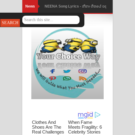
News
NEENA Song Lyrics - නීනා ගීතයේ පද
Ahimi Wimai Himi Song Lyrics - අහිමි
පෙළ
විමයි හිමි ගීතයේ පද පෙළ
Mathaka Parana Song Lyrics - මතක
පාරනා ගීතයේ පද පෙළ
Nimnadhen Song Lyrics - නිම්නාදෙන්
ගීතයේ පද පෙළ
Obamai Mage Adare Song Lyrics -
ඔබමයි මගේ ආදරේ ගීතයේ පද පෙළ
Pansal Gihin Song Lyrics - පන්සල් ගිහිං
ගීතයේ පද පෙළ