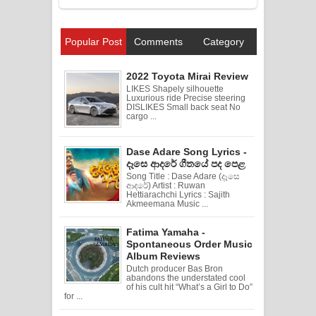
Popular Post
Comments
Category
2022 Toyota Mirai Review
LIKES Shapely silhouette
Luxurious ride Precise steering
DISLIKES Small back seat No
cargo ...
Dase Adare Song Lyrics -
දෑසෙ ආදරේ ගීතයේ පද පෙළ
Song Title : Dase Adare (දෑසෙ
ආදරේ) Artist : Ruwan
Hettiarachchi Lyrics : Sajith
Akmeemana Music ...
Fatima Yamaha -
Spontaneous Order Music
Album Reviews
Dutch producer Bas Bron
abandons the understated cool
of his cult hit “What’s a Girl to Do”
for ...