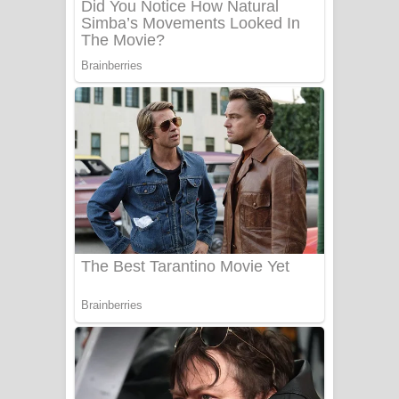
Ow Man Sosa Song Lyrics - ඔව් මං
සෝසා ගීතයේ පද පෙළ
Heavy Weight Song Lyrics
Aye Lanweela Song Lyrics - ආයේ
ලංවීලා ගීතයේ පද පෙළ
Ala purannata Song Lyrics - ආල
පුරන්නට ගීතයේ පද පෙළ
FEVER DREAM Lyrics - Alex Warren
BTS : Hooligan Lyrics
Apa Hamuwee Song Lyrics - අප හමුවී
ගීතයේ පද පෙළ