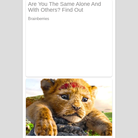
බෙන්තර පාලමේ ගීතයේ පද පෙළ
Sanda Babalena Song Lyrics - සඳ
බැබලෙන ගීතයේ පද පෙළ
Adare Wadi Nisa Song Lyrics - ආදරේ
වැඩි නිසා ගීතයේ පද පෙළ
UNUHUMA Song Lyrics - උණුහුම
ගීතයේ පද පෙළ
Katakara Song Lyrics - කටකාර ගීතයේ
පද පෙළ
Tharu Yaye Dilena Song Lyrics - තරු
යායේ දිලෙනා ගීතයේ පද පෙළ