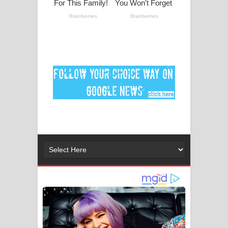
Ankeliya Song Lyrics - අංකෙළිය ගීතයේ
පද පෙළ
DEAR GOD Song Lyrics - ඩියර් ගෝඩ්
ගීතයේ පද පෙළ
MANAMALA KATHA Song Lyrics -
මනමාල කතා ගීතයේ පද පෙළ
Dai Dai Lyrics - Shakira, Burna Boy |
2026 football world cup song lyrics
Lassana Amma Song Lyrics - ලස්සන
අම්මා ගීතයේ පද පෙළ
Gemak Deela Song Lyrics - ගේමක් දීලා