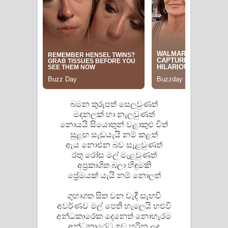
පෙම්වන්තියේ ගීතයේ පද පෙළ
Manobhawa Song Lyrics - මනෝභව
ගීතයේ පද පෙළ
Akahe Indala Song Lyrics - ආකාහේ
ඉඳලා ගීතයේ පද පෙළ
බමන තුරුපත් සෙලවුණත්
මදනලක් හා නැලවුණත්
Raawaya Song Lyrics - රාවය ගීතයේ
නොයයි සියොතුන් වළාකුළු විත්
සුළඟ සැඩයැයි නම් කළත්
පද පෙළ
ඇය නොඑන බව සැළවුණත්
රතු රෝස මල් මැළවුණත්
Saddeta Denna Song Lyrics - සද්දෙට
අප්‍රකාශිත බලා හිඳුමකි
ප්‍රේමයක් යැයි නම් නොලත්
දෙන්න ගීතයේ පද පෙළ
ගුහාගත සිත වන වැදී සැඟවී
Kaalaya Song Lyrics - කාලය ගීතයේ පද
අවර්ණව මල් පෙති හැලෙයි හළුවී
අන්ධකාරෙක දෙනෙත් නොහැරම
පෙළ
අන්ධකාරෙට ඉඩ හරින ලද