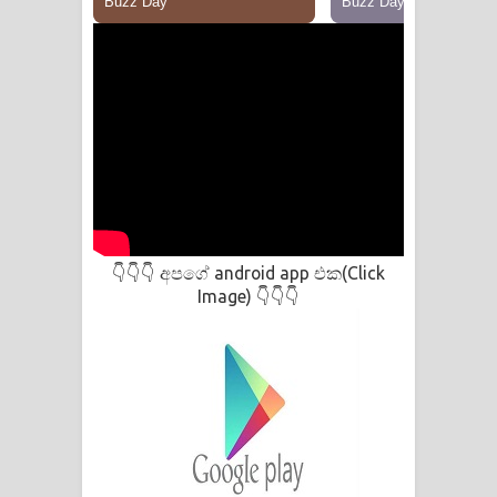
අපගේ android app එක(Click
👇👇👇
Image)
👇👇👇