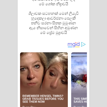
මේ ශෝක නිද්‍රාවයි
Aramuna Song Lyrics - අරමුණ ගීතයේ
ශිලාවක සටහනක් මෙන් ලියැවී
පද පෙළ
හුදෙකලා ආවර්ජනා පෙලකී
තනිව සරනා සිතක මුමුණන
Sandata Duka Hithila Song Lyrics -
ඇය නිසාවෙන් සිහින අමුණන
මේ ප්‍රේම මුද්‍රාවයි
සඳට දුක හිතිලා ගීතයේ පද පෙළ
Sihina Song Lyrics - සිහින ගීතයේ පද
පෙළ
Father Song Lyrics - ෆාදර් ගීතයේ පද
පෙළ
Dannawada Mawa Song Lyrics -
දන්නවාද මාව ගීතයේ පද පෙළ