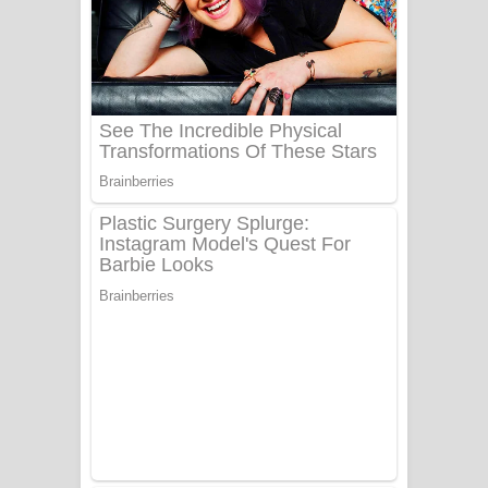
ගීතයේ පද පෙළ
Niwuna Numba Hinda Song Lyrics -
නිවුනා නුඹ හින්දා ගීතයේ පද පෙළ
Numba Dun Aadare Song Lyrics - නුඹ
දුන් ආදරේ ගීතයේ පද පෙළ
Liyamuda Dan Anagathe Song Lyrics
- ලියමුද දැන් අනාගතේ ගීතයේ පද පෙළ
Doni Song Lyrics - දෝණි ගීතයේ පද
පෙළ
Benthara Palame Song Lyrics -