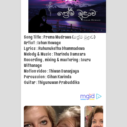
Ma Igili Giya Lyrics - මා ඉගිලී ගියා
ගීතයේ පද පෙළ
Ras Balan Song Lyrics - රැස් බලන්
Song Title : Prema Mudrawa (ප්‍රේම මුද්‍රාව)
ගීතයේ පද පෙළ
Artist : Ishan Hewage
Lyrics : Ruhunuketha Dhammadewa
Hoda sihiyen Song Lyrics - හොද
Melody & Music : Tharindu Damsara
Recording , mixing & mastering : Isuru
සිහියෙන් ගීතයේ පද පෙළ
Withanage
Motion video : Thiwan Dananjaya
Awanken Song Lyrics - අවංකෙන්
Percussion : Gihan Kavinda
Guitar : Thiyunuwan Prabuddika
ගීතයේ පද පෙළ
Pa Sina Song Lyrics - පෑ සිනා ගීතයේ
පද පෙළ
Pemwanthiye Song Lyrics -