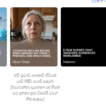
තයේ පද පෙළ
 පද පෙළ
ළ
රේ ගීතයේ පද පෙළ
ෙළ
ඒවී මුවාවී ගොතාවී ජීවිතේ
යාවී හිඳිවී ගයාවී ආදරේ
ලියවෙන්නෑ දැනෙනා දේ හිතේ
මම දන්නා නුඹ විතරයි මගේ
හිත ඇතුලේ