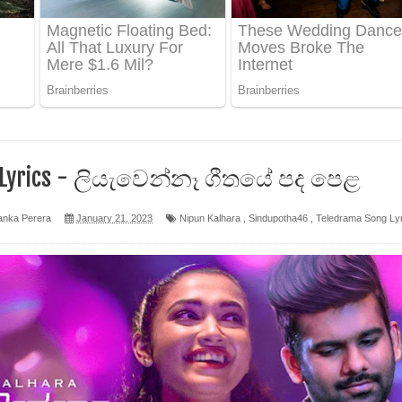
ෙළ
න් ලියන්න ගීතයේ පද පෙළ
පෙළ
 Lyrics - ලියැවෙන්නෑ ගීතයේ පද පෙළ
 පෙළ
anka Perera
January 21, 2023
Nipun Kalhara
,
Sindupotha46
,
Teledrama Song Lyr
ද පෙළ