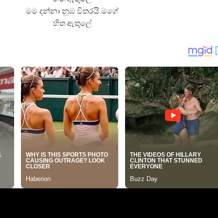
මම දන්නා නුඹ විතරයි මගේ
හිත ඇතුලේ