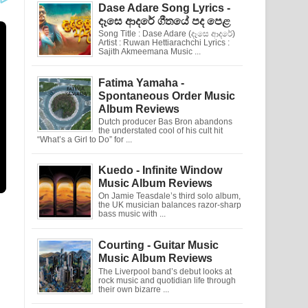
Dase Adare Song Lyrics -
දෑසෙ ආදරේ ගීතයේ පද පෙළ
Song Title : Dase Adare (දෑසෙ ආදරේ)
Artist : Ruwan Hettiarachchi Lyrics :
Sajith Akmeemana Music ...
Fatima Yamaha -
Spontaneous Order Music
Album Reviews
Dutch producer Bas Bron abandons
the understated cool of his cult hit
“What’s a Girl to Do” for ...
Kuedo - Infinite Window
Music Album Reviews
On Jamie Teasdale’s third solo album,
the UK musician balances razor-sharp
bass music with ...
Courting - Guitar Music
Music Album Reviews
The Liverpool band’s debut looks at
rock music and quotidian life through
their own bizarre ...