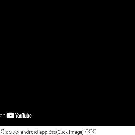
අපගේ android app එක(Click Image)
👇
👇👇👇