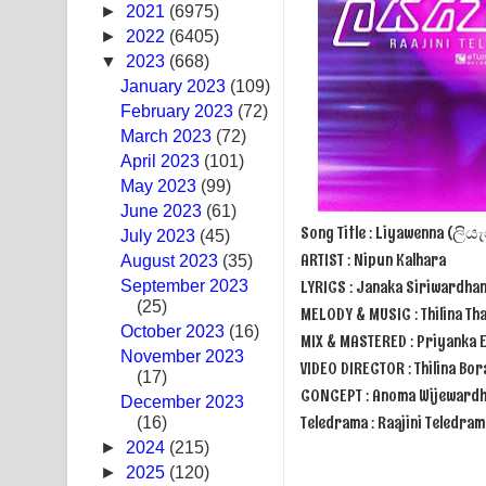
►
2021
(6975)
Pemwanthiye Song Lyrics - පෙම්වන්තියේ ගීතයේ ප
►
2022
(6405)
▼
2023
(668)
Manobhawa Song Lyrics - මනෝභව ගීතයේ පද පෙළ
January 2023
(109)
February 2023
(72)
Akahe Indala Song Lyrics - ආකාහේ ඉඳලා ගීතයේ ප
March 2023
(72)
April 2023
Raawaya Song Lyrics - රාවය ගීතයේ පද පෙළ
(101)
May 2023
(99)
Saddeta Denna Song Lyrics - සද්දෙට දෙන්න ගීතයේ
June 2023
(61)
Song Title : Liyawenna (ල
July 2023
(45)
Kaalaya Song Lyrics - කාලය ගීතයේ පද පෙළ
ARTIST : Nipun Kalhara
August 2023
(35)
LYRICS : Janaka Siriwardha
September 2023
Aramuna Song Lyrics - අරමුණ ගීතයේ පද පෙළ
(25)
MELODY & MUSIC : Thilina Th
October 2023
(16)
MIX & MASTERED : Priyanka 
Sandata Duka Hithila Song Lyrics - සඳට දුක හිතිලා
November 2023
VIDEO DIRECTOR : Thilina Bo
(17)
Sihina Song Lyrics - සිහින ගීතයේ පද පෙළ
CONCEPT : Anoma Wijeward
December 2023
Teledrama : Raajini Teledr
(16)
Father Song Lyrics - ෆාදර් ගීතයේ පද පෙළ
►
2024
(215)
►
2025
(120)
Dannawada Mawa Song Lyrics - දන්නවාද මාව ගීත