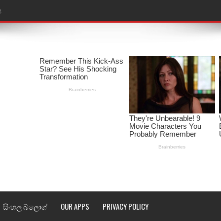
ළ
තයේ පද පෙළ
l world cup song lyrics
 පද පෙළ
පෙළ
්දා ගීතයේ පද පෙළ
ීතයේ පද පෙළ
් අනාගතේ ගීතයේ පද පෙළ
තයේ පද පෙළ
සිංහල බ්ලොග්
OUR APPS
PRIVACY POLICY
 පද පෙළ