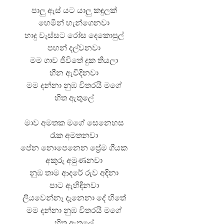
පාලු ඇස් යට යාලු කඳුලක්
හෙමින් හැන්ගෙනවා
හාදු වැස්සට රෝස දෙකොපුල්
පහන් දල්වනවා
මම ගාව ජීවිතේ දුක තියලා
හීන ඇවිදිනවා
මම දන්නා නුඹ විතරයි මගේ
හිත ඇතුලේ
මාව අමතක මගේ සෙනෙහස
රෑක අමතනවා
පේන නොපෙනෙන ප්‍රේම ගීයක
අකුරු අමුණනවා
නුඹ තාම ආදරේ රුව අඳිනා
පාට ඇහිඳිනවා
ලියවෙන්නෑ දැනෙනා දේ හිතේ
මම දන්නා නුඹ විතරයි මගේ
හිත ඇතුලේ