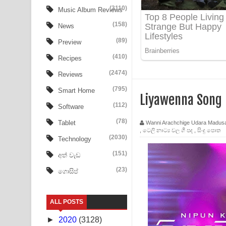
Apa Hamuwee Song Lyrics - අප හමුවී ගීතයේ පද ප
(3110)
Music Album Reviews
(158)
PATHINIYE Song Lyrics - පතිනියනේ ගීතයේ පද පෙළ
News
(89)
Preview
Sorry Sir Song Lyrics - සොරි සර් ගීතයේ පද පෙළ
(410)
Recipes
Mathaka Aluthin Liyanna Song Lyrics - මතක අලුති
(2474)
Reviews
Sandak Awith Song Lyrics - සඳක් ඇවිත් ගීතයේ පද 
(795)
Smart Home
Liyawenna Song
(112)
Software
Swetha Sande Song Lyrics - ශ්වේත සඳේ ගීතයේ පද
(78)
Tablet
Wanni Arachchige Udara Madus
,
ටෙලි නාට්‍ය වල ගී පද
,
සිංදු පොත
Ma Igili Giya Lyrics - මා ඉගිලී ගියා ගීතයේ පද පෙළ
(2030)
Technology
Ras Balan Song Lyrics - රැස් බලන් ගීතයේ පද පෙළ
(151)
අත් වැඩ
(23)
ගොසිප්
Hoda sihiyen Song Lyrics - හොද සිහියෙන් ගීතයේ ප
Awanken Song Lyrics - අවංකෙන් ගීතයේ පද පෙළ
ALL POSTS
Pa Sina Song Lyrics - පෑ සිනා ගීතයේ පද පෙළ
►
2020
(3128)