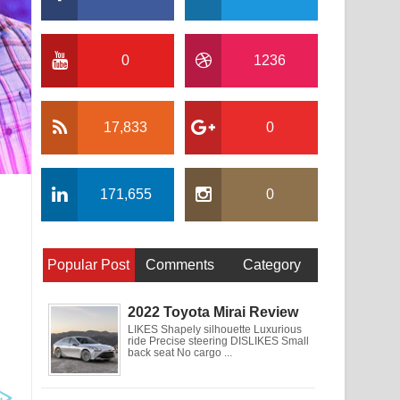
0
1236
17,833
0
171,655
0
Popular Post
Comments
Category
2022 Toyota Mirai Review
LIKES Shapely silhouette Luxurious
ride Precise steering DISLIKES Small
back seat No cargo ...