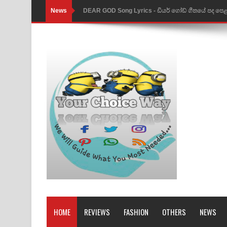
News
DEAR GOD Song Lyrics - ඩියර් ගෝඩ් ගීතයේ පද පෙ
MANAMALA KATHA Song Lyrics - මනමාල කතා ගී
Dai Dai Lyrics - Shakira, Burna Boy | 2026 footbal
Lassana Amma Song Lyrics - ලස්සන අම්මා ගීතයේ
Gemak Deela Song Lyrics - ගේමක් දීලා ගීතයේ පද 
Niwuna Numba Hinda Song Lyrics - නිවුනා නුඹ හින
Numba Dun Aadare Song Lyrics - නුඹ දුන් ආදරේ ග
Liyamuda Dan Anagathe Song Lyrics - ලියමුද දැන
Doni Song Lyrics - දෝණි ගීතයේ පද පෙළ
Benthara Palame Song Lyrics - බෙන්තර පාලමේ ගී
HOME
REVIEWS
FASHION
OTHERS
NEWS
Sanda Babalena Song Lyrics - සඳ බැබලෙන ගීතයේ