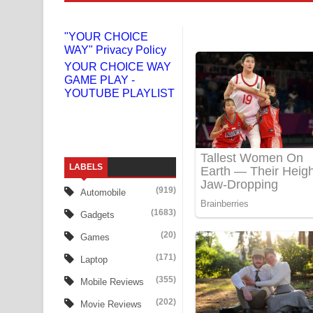
Adare Wadi Nisa Song Lyrics - ආදරේ වැඩි නිසා ගී
"YOUR CHOICE
WAY" Privacy Policy
UNUHUMA Song Lyrics - උණුහුම ගීතයේ පද පෙළ
YOUR CHOICE WAY
GAME PLAY -
Katakara Song Lyrics - කටකාර ගීතයේ පද පෙළ
YOUTUBE PLAYLIST
Tharu Yaye Dilena Song Lyrics - තරු යායේ දිලෙනා
Ow Man Sosa Song Lyrics - ඔව් මං සෝසා ගීතයේ ප
LABELS
Heavy Weight Song Lyrics
(919)
Automobile
Aye Lanweela Song Lyrics - ආයේ ලංවීලා ගීතයේ පද
(1683)
Gadgets
Ala purannata Song Lyrics - ආල පුරන්නට ගීතයේ ප
(20)
Games
(171)
Laptop
FEVER DREAM Lyrics - Alex Warren
(355)
Mobile Reviews
BTS : Hooligan Lyrics
(202)
Movie Reviews