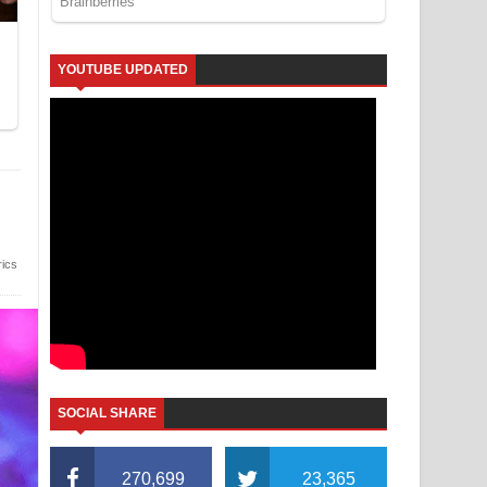
YOUTUBE UPDATED
ics
SOCIAL SHARE
270,699
23,365