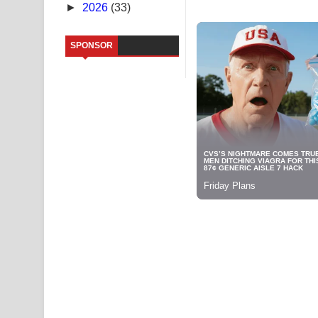
►
2026
(33)
NEENA Song Lyrics - නීනා ගීතයේ පද පෙළ
SPONSOR
Ahimi Wimai Himi Song Lyrics - අහිමි විමයි හිමි ගී
Mathaka Parana Song Lyrics - මතක පාරනා ගීතයේ
Nimnadhen Song Lyrics - නිම්නාදෙන් ගීතයේ පද පෙ
Obamai Mage Adare Song Lyrics - ඔබමයි මගේ ආද
Pansal Gihin Song Lyrics - පන්සල් ගිහිං ගීතයේ පද ප
Ankeliya Song Lyrics - අංකෙළිය ගීතයේ පද පෙළ