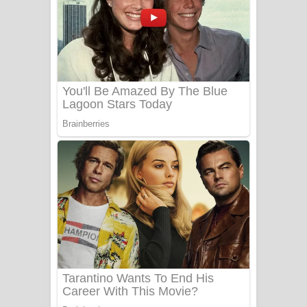
සෝසා ගීතයේ පද පෙළ
Heavy Weight Song Lyrics
Aye Lanweela Song Lyrics - ආයේ
ලංවීලා ගීතයේ පද පෙළ
Ala purannata Song Lyrics - ආල
පුරන්නට ගීතයේ පද පෙළ
FEVER DREAM Lyrics - Alex Warren
BTS : Hooligan Lyrics
Apa Hamuwee Song Lyrics - අප හමුවී
ගීතයේ පද පෙළ