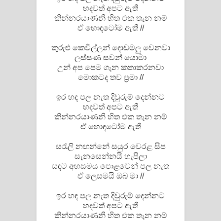
හදවත් අපට ඇතී
පෙළ
කින්නරයාණනි හිත එක තැන නම්
ඒ හොඳටෝම ඇතී //
කුරුළු කෙවිල්ලන් දොඩමලු වෙනවා
ලස්සණ සවන් යොමා
උන් අප පෙම ගැන කතාකරනවා
මොකටද තව ප්‍රමා //
ඉර හඳ පල නැත දිවුරුම් දෙන්නට
හදවත් අපට ඇතී
කින්නරයාණනි හිත එක තැන නම්
ඒ හොඳටෝම ඇතී
සරැලි නඟන්නේ සයුර වෙරළ සිප
සැනසෙන්නයි හැපිලා
සඳට අහසමය පොළවෙන් පල නැත
ඒ ලෙසමයි ඔබ මා //
ඉර හඳ පල නැත දිවුරුම් දෙන්නට
හදවත් අපට ඇතී
කින්නරයාණනි හිත එක තැන නම්