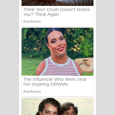
Sanda Babalena Song Lyrics - සඳ
බැබලෙන ගීතයේ පද පෙළ
Adare Wadi Nisa Song Lyrics - ආදරේ
වැඩි නිසා ගීතයේ පද පෙළ
UNUHUMA Song Lyrics - උණුහුම
ගීතයේ පද පෙළ
Katakara Song Lyrics - කටකාර ගීතයේ
පද පෙළ
Tharu Yaye Dilena Song Lyrics - තරු
යායේ දිලෙනා ගීතයේ පද පෙළ
Ow Man Sosa Song Lyrics - ඔව් මං