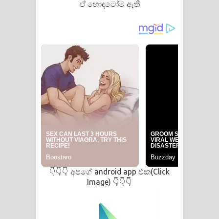
ඒ හොඳටෝම ඇතී
අපගේ android app එක(Click
👇👇👇
Image)
👇👇👇