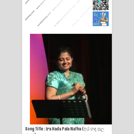
Manobhawa Song Lyrics - මනෝභව
ගීතයේ පද පෙළ
Akahe Indala Song Lyrics - ආකාහේ
ඉඳලා ගීතයේ පද පෙළ
Raawaya Song Lyrics - රාවය ගීතයේ
පද පෙළ
Saddeta Denna Song Lyrics - සද්දෙට
දෙන්න ගීතයේ පද පෙළ
Kaalaya Song Lyrics - කාලය ගීතයේ පද
පෙළ
Song Title : Ira Hada Pala Natha (ඉර හඳ පල