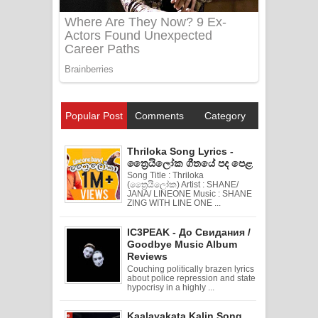
Popular Post
Comments
Category
Thriloka Song Lyrics -
ත්‍රෛයිලෝක ගීතයේ පද පෙළ
Song Title : Thriloka
(ත්‍රෛයිලෝක) Artist : SHANE/
JANA/ LINEONE Music : SHANE
ZING WITH LINE ONE ...
IC3PEAK - До Свидания /
Goodbye Music Album
Reviews
Couching politically brazen lyrics
about police repression and state
hypocrisy in a highly ...
Kaalayakata Kalin Song