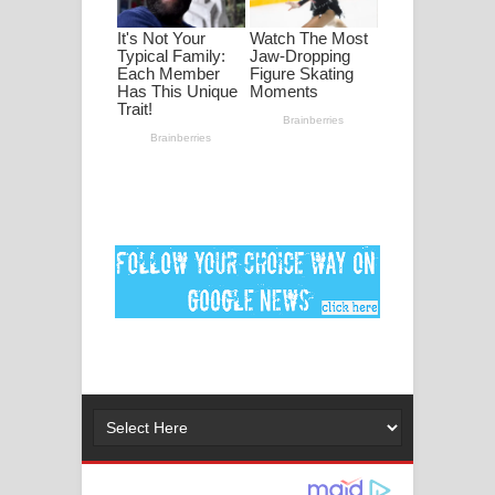
පද පෙළ
DEAR GOD Song Lyrics - ඩියර් ගෝඩ්
ගීතයේ පද පෙළ
MANAMALA KATHA Song Lyrics -
මනමාල කතා ගීතයේ පද පෙළ
Dai Dai Lyrics - Shakira, Burna Boy |
2026 football world cup song lyrics
Lassana Amma Song Lyrics - ලස්සන
අම්මා ගීතයේ පද පෙළ
Gemak Deela Song Lyrics - ගේමක් දීලා