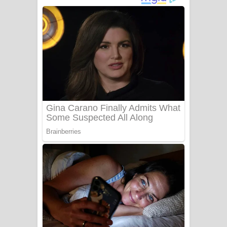
ගීතයේ පද පෙළ
Niwuna Numba Hinda Song Lyrics -
නිවුනා නුඹ හින්දා ගීතයේ පද පෙළ
Numba Dun Aadare Song Lyrics - නුඹ
දුන් ආදරේ ගීතයේ පද පෙළ
Liyamuda Dan Anagathe Song Lyrics
- ලියමුද දැන් අනාගතේ ගීතයේ පද පෙළ
Doni Song Lyrics - දෝණි ගීතයේ පද
පෙළ
Benthara Palame Song Lyrics -
බෙන්තර පාලමේ ගීතයේ පද පෙළ