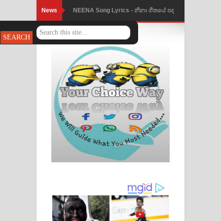
News
Ahimi Wimai Himi Song Lyrics - අහිමි
විමයි හිමි ගීතයේ පද පෙළ
Mathaka Parana Song Lyrics - මතක
පාරනා ගීතයේ පද පෙළ
Nimnadhen Song Lyrics - නිම්නාදෙන්
ගීතයේ පද පෙළ
Obamai Mage Adare Song Lyrics -
ඔබමයි මගේ ආදරේ ගීතයේ පද පෙළ
Pansal Gihin Song Lyrics - පන්සල් ගිහිං
ගීතයේ පද පෙළ
Ankeliya Song Lyrics - අංකෙළිය ගීතයේ