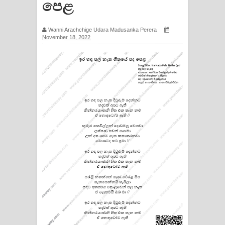
පෙළ
ගීතයේ පද පෙළ
Wanni Arachchige Udara Madusanka Perera
Ras Balan Song Lyrics - රැස් බලන්
November 18, 2022
ගීතයේ පද පෙළ
Hoda sihiyen Song Lyrics - හොද
සිහියෙන් ගීතයේ පද පෙළ
Awanken Song Lyrics - අවංකෙන්
ගීතයේ පද පෙළ
Pa Sina Song Lyrics - පෑ සිනා ගීතයේ
පද පෙළ
Pemwanthiye Song Lyrics -
පෙම්වන්තියේ ගීතයේ පද පෙළ