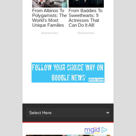
පද පෙළ
DEAR GOD Song Lyrics - ඩියර් ගෝඩ්
ගීතයේ පද පෙළ
MANAMALA KATHA Song Lyrics -
මනමාල කතා ගීතයේ පද පෙළ
Dai Dai Lyrics - Shakira, Burna Boy |
2026 football world cup song lyrics
Lassana Amma Song Lyrics - ලස්සන
අම්මා ගීතයේ පද පෙළ
Gemak Deela Song Lyrics - ගේමක් දීලා