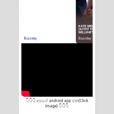
පෙළ
අපගේ android app එක(Click
👇👇👇
Image)
👇👇👇