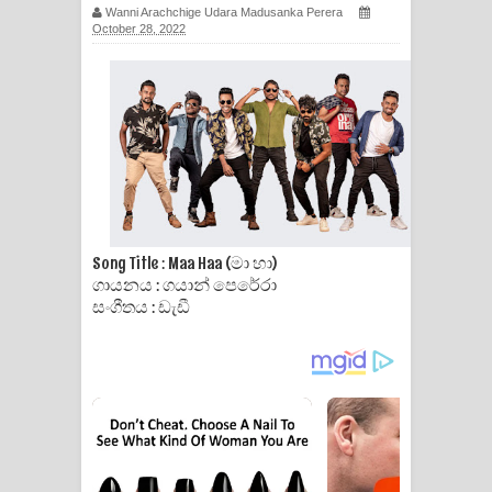
Wanni Arachchige Udara Madusanka Perera
ගීතයේ පද පෙළ
October 28, 2022
Ras Balan Song Lyrics - රැස් බලන්
ගීතයේ පද පෙළ
Hoda sihiyen Song Lyrics - හොද
සිහියෙන් ගීතයේ පද පෙළ
Awanken Song Lyrics - අවංකෙන්
Song Title : Maa Haa (මා හා)
ගායනය : ගයාන් පෙරේරා
ගීතයේ පද පෙළ
සංගීතය : ඩැඩී
Pa Sina Song Lyrics - පෑ සිනා ගීතයේ
පද පෙළ
Pemwanthiye Song Lyrics -
පෙම්වන්තියේ ගීතයේ පද පෙළ