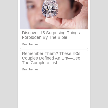
සෝසා ගීතයේ පද පෙළ
Heavy Weight Song Lyrics
Aye Lanweela Song Lyrics - ආයේ
ලංවීලා ගීතයේ පද පෙළ
Ala purannata Song Lyrics - ආල
පුරන්නට ගීතයේ පද පෙළ
FEVER DREAM Lyrics - Alex Warren
BTS : Hooligan Lyrics
Apa Hamuwee Song Lyrics - අප හමුවී
ගීතයේ පද පෙළ