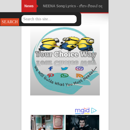
News
Ahimi Wimai Himi Song Lyrics - අහිමි
විමයි හිමි ගීතයේ පද පෙළ
Mathaka Parana Song Lyrics - මතක
පාරනා ගීතයේ පද පෙළ
Nimnadhen Song Lyrics - නිම්නාදෙන්
ගීතයේ පද පෙළ
Obamai Mage Adare Song Lyrics -
ඔබමයි මගේ ආදරේ ගීතයේ පද පෙළ
Pansal Gihin Song Lyrics - පන්සල් ගිහිං
ගීතයේ පද පෙළ
Ankeliya Song Lyrics - අංකෙළිය ගීතයේ