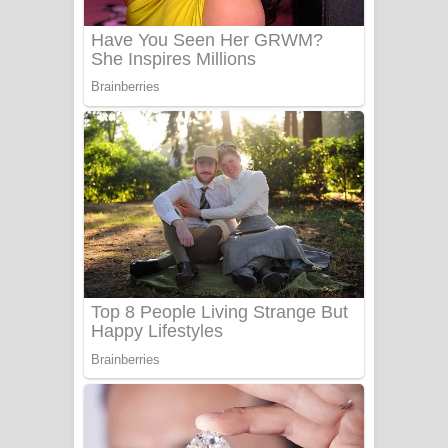
Sanda Babalena Song Lyrics - සඳ
බැබලෙන ගීතයේ පද පෙළ
Adare Wadi Nisa Song Lyrics - ආදරේ
වැඩි නිසා ගීතයේ පද පෙළ
UNUHUMA Song Lyrics - උණුහුම
ගීතයේ පද පෙළ
Katakara Song Lyrics - කටකාර ගීතයේ
පද පෙළ
Tharu Yaye Dilena Song Lyrics - තරු
යායේ දිලෙනා ගීතයේ පද පෙළ
Ow Man Sosa Song Lyrics - ඔව් මං