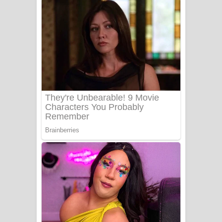
ගීතයේ පද පෙළ
Niwuna Numba Hinda Song Lyrics -
නිවුනා නුඹ හින්දා ගීතයේ පද පෙළ
Numba Dun Aadare Song Lyrics - නුඹ
දුන් ආදරේ ගීතයේ පද පෙළ
Liyamuda Dan Anagathe Song Lyrics
- ලියමුද දැන් අනාගතේ ගීතයේ පද පෙළ
Doni Song Lyrics - දෝණි ගීතයේ පද
පෙළ
Benthara Palame Song Lyrics -
බෙන්තර පාලමේ ගීතයේ පද පෙළ