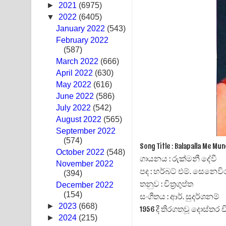
►
2021
(6975)
Swetha Sande Song Lyrics - ශ්වේත සඳේ ගීතයේ පද
▼
2022
(6405)
January 2022
(543)
Ma Igili Giya Lyrics - මා ඉගිලී ගියා ගීතයේ පද පෙළ
February 2022
(587)
Ras Balan Song Lyrics - රැස් බලන් ගීතයේ පද පෙළ
March 2022
(666)
April 2022
(630)
Hoda sihiyen Song Lyrics - හොද සිහියෙන් ගීතයේ ප
May 2022
(616)
June 2022
(586)
Awanken Song Lyrics - අවංකෙන් ගීතයේ පද පෙළ
July 2022
(542)
Pa Sina Song Lyrics - පෑ සිනා ගීතයේ පද පෙළ
August 2022
(565)
September 2022
Pemwanthiye Song Lyrics - පෙම්වන්තියේ ගීතයේ ප
(574)
Song Title : Balapalla Me 
October 2022
(548)
ගායනය : රුක්මනී දේවී
Manobhawa Song Lyrics - මනෝභව ගීතයේ පද පෙළ
November 2022
පද : හර්බට් එම්. සෙනෙව
(394)
Akahe Indala Song Lyrics - ආකාහේ ඉඳලා ගීතයේ ප
තනුව : චිත්‍රගුප්ත
December 2022
(154)
සංගීතය : ආර්. සුදර්ශනම්
Raawaya Song Lyrics - රාවය ගීතයේ පද පෙළ
►
2023
(668)
1956 දී තිරගතවූ දොස්තර චි
►
2024
(215)
Saddeta Denna Song Lyrics - සද්දෙට දෙන්න ගීතයේ