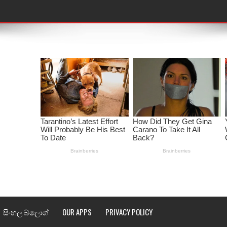
තයේ පද පෙළ
 පද පෙළ
ළ
රේ ගීතයේ පද පෙළ
ෙළ
ළ
තයේ පද පෙළ
l world cup song lyrics
 පද පෙළ
සිංහල බ්ලොග්
OUR APPS
PRIVACY POLICY
පෙළ