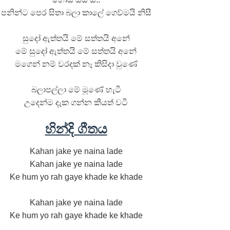
පනින්ට පෙර සිතා බලා කාලේ ගෙව්මයි නිසී
සුදෝ ඇත්තයි මේ සත්තයි අනේ
මේ සුදෝ ඇත්තයි මේ සත්තයි අනේ
මගෙන් නම් වරදක් නෑ කිසිදා වුණේ
බලාපල්ලා මේ මූණේ හැටී
උදෙන්ම දැක ගන්න කීයත් වටී
හින්දි ගීතය
Kahan jake ye naina lade
Kahan jake ye naina lade
Ke hum yo rah gaye khade ke khade
Kahan jake ye naina lade
Ke hum yo rah gaye khade ke khade