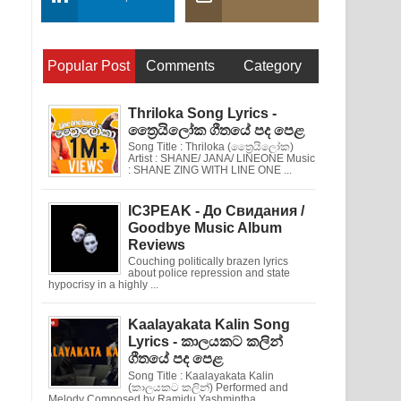
Popular Post
Comments
Category
Thriloka Song Lyrics -
ත්‍රෛයිලෝක ගීතයේ පද පෙළ
Song Title : Thriloka (ත්‍රෛයිලෝක)
Artist : SHANE/ JANA/ LINEONE Music
: SHANE ZING WITH LINE ONE ...
IC3PEAK - До Свидания /
Goodbye Music Album
Reviews
Couching politically brazen lyrics
about police repression and state
hypocrisy in a highly ...
Kaalayakata Kalin Song
Lyrics - කාලයකට කලින්
ගීතයේ පද පෙළ
Song Title : Kaalayakata Kalin
(කාලයකට කලින්) Performed and
Melody Composed by Ramidu Yashmintha ...