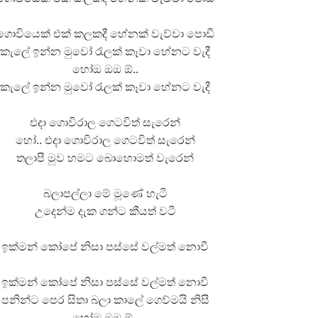
ගොවියෙක් එක් කලකදී හේනක් වැව්වා පොඩී
කැලේ ඉන්න මුවෝ රැලක් කෑවා හේනට වැදී
හෝඔ ඔඔ ඕ..
කැලේ ඉන්න මුවෝ රැලක් කෑවා හේනට වැදී
එදා ගොවිරාල ගෙටවිත් සැරෙන්
හෝ.. එදා ගොවිරාල ගෙටවිත් සැරෙන්
තලාපී මුව හමට බොහොමත් වැරෙන්
බලාපල්ලා මේ මූණේ හැටී
උදෙන්ම දැක ගන්ට කීයත් වටී
ඉක්මන් කෝපේ නිසා පස්සේ වල්මත් නොවී
ඉක්මන් කෝපේ නිසා පස්සේ වල්මත් නොවී
පනින්ට පෙර සිතා බලා කාලේ ගෙව්මයි නිසී
හෝඔ ඔඔ ඕ..