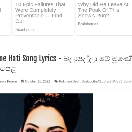
ද පෙළ
 පෙළ
ද පෙළ
une Hati Song Lyrics - බලාපල්ලා මේ මූණේ
ද පෙළ
ෙළ
anka Perera
October 18, 2022
Rukmani Devi
,
Sindupotha42
,
රුක්මණී දේවි මහත්
න් ලියන්න ගීතයේ පද පෙළ
පෙළ