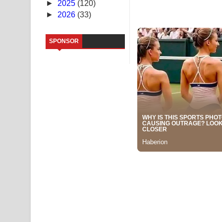
►
2025
(120)
►
2026
(33)
Kaalaya Song Lyrics - කාලය ගීතයේ පද පෙළ
Aramuna Song Lyrics - අරමුණ ගීතයේ පද පෙළ
SPONSOR
Sandata Duka Hithila Song Lyrics - සඳට දුක හිතිලා
Sihina Song Lyrics - සිහින ගීතයේ පද පෙළ
Father Song Lyrics - ෆාදර් ගීතයේ පද පෙළ
Dannawada Mawa Song Lyrics - දන්නවාද මාව ගීත