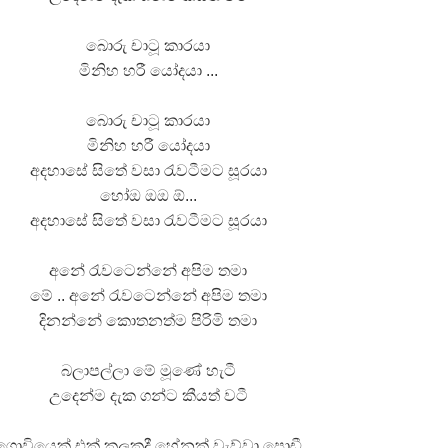
බොරු චාටූ කාරයා
මිනිහ හරී යෝදයා ...
බොරු චාටූ කාරයා
මිනිහ හරී යෝදයා
අදහාසේ සිතේ වසා රැවටීමට සූරයා
හෝඔ ඔඔ ඕ...
අදහාසේ සිතේ වසා රැවටීමට සූරයා
අනේ රැවටෙන්නේ අපිම තමා
මේ .. අනේ රැවටෙන්නේ අපිම තමා
දිනන්නේ කොතනත්ම පිරිමි තමා
බලාපල්ලා මේ මූණේ හැටී
උදෙන්ම දැක ගන්ට කීයත් වටී
ගොවියෙක් එක් කලකදී හේනක් වැව්වා පොඩී