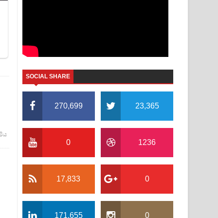
SOCIAL SHARE
270,699
23,365
මිය
0
1236
17,833
0
171,655
0