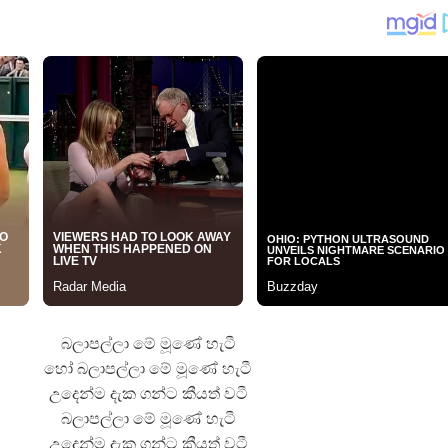
 ගීතයේ පද පෙළ
යේ පද පෙළ
බලාපල්ලා මේ මූණේ හැටී
හෝ බලාපල්ලා මේ මූණේ හැටී
උදෙන්ම දැක ගන්ට කීයත් වටී
බලාපල්ලා මේ මූණේ හැටී
උදෙන්ම දැක ගන්ට කීයත් වටී