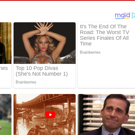
්දා ගීතයේ පද පෙළ
ීතයේ පද පෙළ
් අනාගතේ ගීතයේ පද පෙළ
තයේ පද පෙළ
 පද පෙළ
තයේ පද පෙළ
 ගීතයේ පද පෙළ