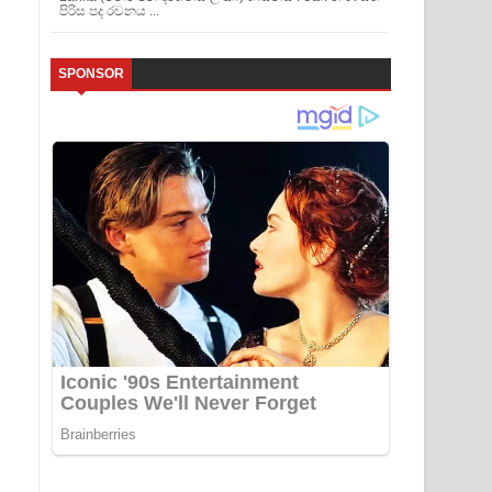
පිරිස පද රචනය ...
SPONSOR