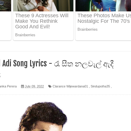
 පෙළ
ද පෙළ
ෙළ
l Adi Song Lyrics - රෑ සීත නලවැල් ඇදී
ළ
anka Perera
July 09, 2022
Clarance Wijewardana01
,
Sindupotha35
,
න් ලියන්න ගීතයේ පද පෙළ
පෙළ
 පෙළ