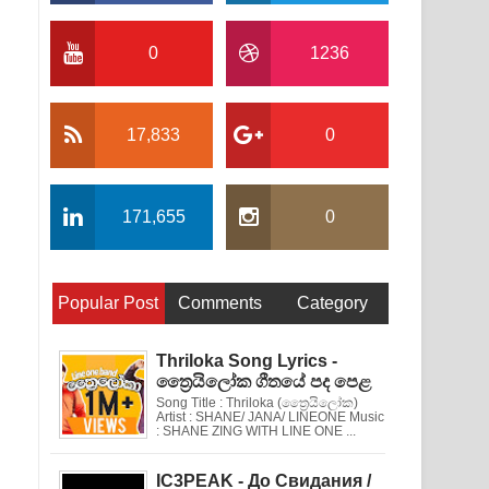
0
1236
17,833
0
171,655
0
Popular Post
Comments
Category
Thriloka Song Lyrics -
ත්‍රෛයිලෝක ගීතයේ පද පෙළ
Song Title : Thriloka (ත්‍රෛයිලෝක)
Artist : SHANE/ JANA/ LINEONE Music
: SHANE ZING WITH LINE ONE ...
IC3PEAK - До Свидания /