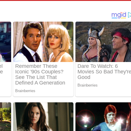
් අනාගතේ ගීතයේ පද පෙළ
තයේ පද පෙළ
 පද පෙළ
තයේ පද පෙළ
 ගීතයේ පද පෙළ
ද පෙළ