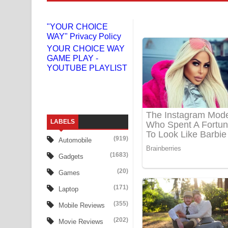
Liyamuda Dan Anagathe Song Lyrics - ලියමුද දැන
"YOUR CHOICE
WAY" Privacy Policy
Doni Song Lyrics - දෝණි ගීතයේ පද පෙළ
YOUR CHOICE WAY
GAME PLAY -
Benthara Palame Song Lyrics - බෙන්තර පාලමේ ගී
YOUTUBE PLAYLIST
Sanda Babalena Song Lyrics - සඳ බැබලෙන ගීතයේ
Adare Wadi Nisa Song Lyrics - ආදරේ වැඩි නිසා ගී
LABELS
UNUHUMA Song Lyrics - උණුහුම ගීතයේ පද පෙළ
(919)
Automobile
Katakara Song Lyrics - කටකාර ගීතයේ පද පෙළ
(1683)
Gadgets
Tharu Yaye Dilena Song Lyrics - තරු යායේ දිලෙනා
(20)
Games
(171)
Laptop
Ow Man Sosa Song Lyrics - ඔව් මං සෝසා ගීතයේ ප
(355)
Mobile Reviews
Heavy Weight Song Lyrics
(202)
Movie Reviews