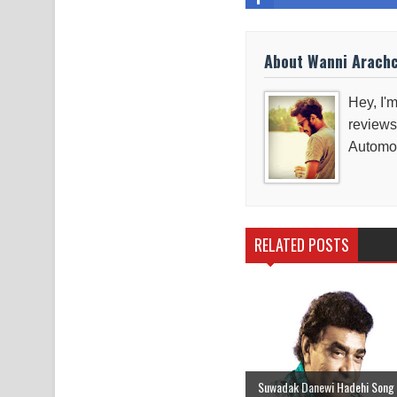
About Wanni Arach
Hey, I'm
reviews
Automob
RELATED POSTS
Suwadak Danewi Hadehi Song 