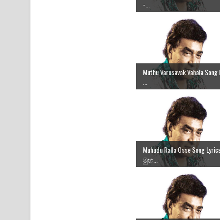
-...
Muthu Varusavak Vahala Song 
...
Muhudu Ralla Osse Song Lyrics
මුහ...