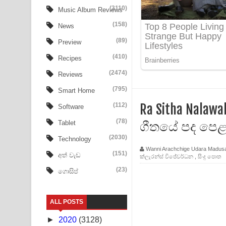
Aye Lanweela Song Lyrics - ආයේ ලංවීලා ගීතයේ පද
(3110)
Music Album Reviews
(158)
Ala purannata Song Lyrics - ආල පුරන්නට ගීතයේ ප
News
(89)
Preview
FEVER DREAM Lyrics - Alex Warren
(410)
Recipes
BTS : Hooligan Lyrics
(2474)
Reviews
Apa Hamuwee Song Lyrics - අප හමුවී ගීතයේ පද ප
(795)
Smart Home
(112)
Ra Sitha Nalawa
Software
PATHINIYE Song Lyrics - පතිනියනේ ගීතයේ පද පෙළ
(78)
ගීතයේ පද පෙ
Tablet
Sorry Sir Song Lyrics - සොරි සර් ගීතයේ පද පෙළ
(2030)
Technology
Wanni Arachchige Udara Madus
Mathaka Aluthin Liyanna Song Lyrics - මතක අලුති
(151)
අත් වැඩ
ක්ලැරන්ස් විජේවර්ධන
,
සිංදු පොත
(23)
ගොසිප්
Sandak Awith Song Lyrics - සඳක් ඇවිත් ගීතයේ පද 
Swetha Sande Song Lyrics - ශ්වේත සඳේ ගීතයේ පද
ALL POSTS
Ma Igili Giya Lyrics - මා ඉගිලී ගියා ගීතයේ පද පෙළ
►
2020
(3128)