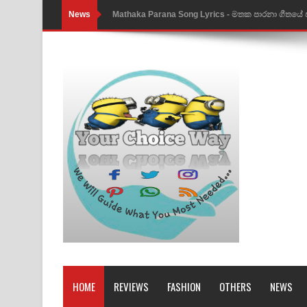
News
Nimnadhen Song Lyrics - නිම්නාදෙන් ගීතයේ පද පෙ
Obamai Mage Adare Song Lyrics - ඔබමයි මගේ ආද
Pansal Gihin Song Lyrics - පන්සල් ගිහිං ගීතයේ පද ප
Ankeliya Song Lyrics - අංකෙළිය ගීතයේ පද පෙළ
DEAR GOD Song Lyrics - ඩියර් ගෝඩ් ගීතයේ පද පෙ
MANAMALA KATHA Song Lyrics - මනමාල කතා ගී
Dai Dai Lyrics - Shakira, Burna Boy | 2026 footbal
Lassana Amma Song Lyrics - ලස්සන අම්මා ගීතයේ
Gemak Deela Song Lyrics - ගේමක් දීලා ගීතයේ පද 
Niwuna Numba Hinda Song Lyrics - නිවුනා නුඹ හින
HOME
REVIEWS
FASHION
OTHERS
NEWS
Numba Dun Aadare Song Lyrics - නුඹ දුන් ආදරේ ග