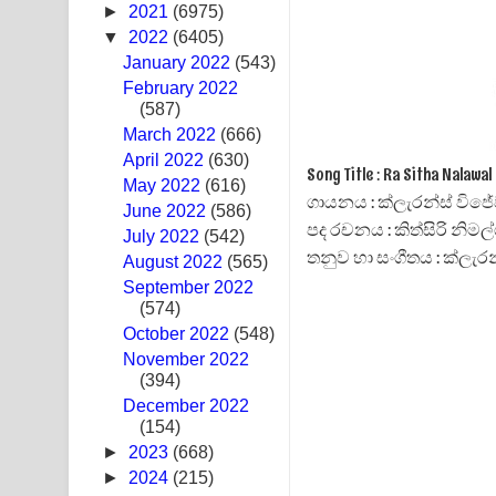
►
2021
(6975)
Ras Balan Song Lyrics - රැස් බලන් ගීතයේ පද පෙළ
▼
2022
(6405)
January 2022
(543)
Hoda sihiyen Song Lyrics - හොද සිහියෙන් ගීතයේ ප
February 2022
(587)
Awanken Song Lyrics - අවංකෙන් ගීතයේ පද පෙළ
March 2022
(666)
April 2022
(630)
Pa Sina Song Lyrics - පෑ සිනා ගීතයේ පද පෙළ
Song Title : Ra Sitha Nalaw
May 2022
(616)
ගායනය : ක්ලැරන්ස් විජ
June 2022
Pemwanthiye Song Lyrics - පෙම්වන්තියේ ගීතයේ ප
(586)
පද රචනය : කිත්සිරි නිමල
July 2022
(542)
තනුව හා සංගීතය : ක්ලැර
Manobhawa Song Lyrics - මනෝභව ගීතයේ පද පෙළ
August 2022
(565)
September 2022
Akahe Indala Song Lyrics - ආකාහේ ඉඳලා ගීතයේ ප
(574)
October 2022
(548)
Raawaya Song Lyrics - රාවය ගීතයේ පද පෙළ
November 2022
(394)
Saddeta Denna Song Lyrics - සද්දෙට දෙන්න ගීතයේ
December 2022
(154)
Kaalaya Song Lyrics - කාලය ගීතයේ පද පෙළ
►
2023
(668)
►
2024
(215)
Aramuna Song Lyrics - අරමුණ ගීතයේ පද පෙළ