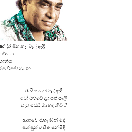
ද පෙළ
al Adi (රෑ සීත නලවැල් ඇදී)
ේවර්ධන
ද පෙළ
්ශාන්ත
න්ස් විජේවර්ධන
ද පෙළ
රෑ සීත නලවැල් ඇදී
බෝ මළුවේ ළා පත් සැලී
සැනසේවි මා හද නිවී //
 පද පෙළ
ආශාවෙ රැහැණින් මිදී
සන්සුන්ව සිත සන්සිඳී