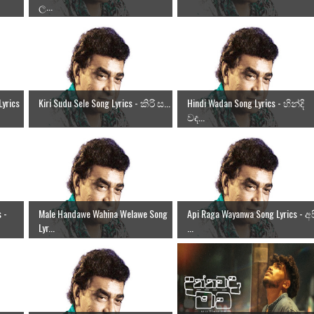
ල...
Lyrics
Kiri Sudu Sele Song Lyrics - කිරි ස...
Hindi Wadan Song Lyrics - හින්දි
වද...
 -
Male Handawe Wahina Welawe Song
Api Raga Wayanwa Song Lyrics - අප
Lyr...
...