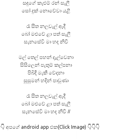
සඳුගේ කැළුම් රන් සැලී
සෝ දුක් නොවේවා යළී
 ගීතයේ පද පෙළ
රෑ සීත නලවැල් ඇදී
බෝ මළුවේ ළා පත් සැලී
සැනසේවි මා හද නිවී
යේ පද පෙළ
මල් තෙල් පහන් දැල්වෙනා
සිසිලෙන් පැතුම් කල්පනා
පිබිදී මැකී වේදනා
තයේ පද පෙළ
සුසුමන් හදින් පාවුණා
 පද පෙළ
රෑ සීත නලවැල් ඇදී
බෝ මළුවේ ළා පත් සැලී
සැනසේවි මා හද නිවී //
අපගේ android app එක(Click Image)
👇
👇👇👇