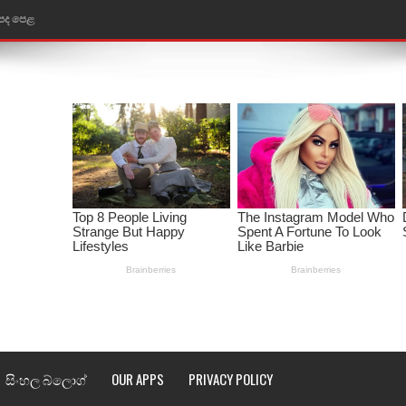
ළ
රේ ගීතයේ පද පෙළ
ෙළ
ළ
තයේ පද පෙළ
l world cup song lyrics
 පද පෙළ
පෙළ
්දා ගීතයේ පද පෙළ
සිංහල බ්ලොග්
OUR APPS
PRIVACY POLICY
ීතයේ පද පෙළ