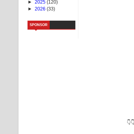
►
2025
(120)
►
2026
(33)
Sandata Duka Hithila Song Lyrics - සඳට දුක හිතිලා
Sihina Song Lyrics - සිහින ගීතයේ පද පෙළ
SPONSOR
Father Song Lyrics - ෆාදර් ගීතයේ පද පෙළ
Dannawada Mawa Song Lyrics - දන්නවාද මාව ගීත
NEENA Song Lyrics - නීනා ගීතයේ පද පෙළ
Ahimi Wimai Himi Song Lyrics - අහිමි විමයි හිමි ගී
Mathaka Parana Song Lyrics - මතක පාරනා ගීතයේ
👇