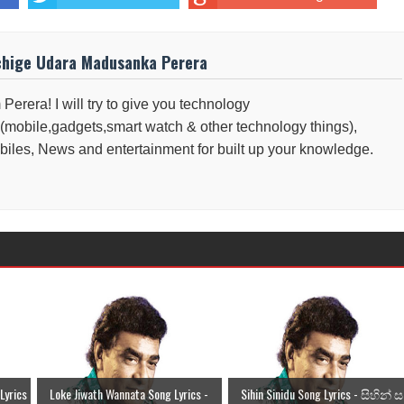
chige Udara Madusanka Perera
 Perera! I will try to give you technology
(mobile,gadgets,smart watch & other technology things),
iles, News and entertainment for built up your knowledge.
Lyrics
Loke Jiwath Wannata Song Lyrics -
Sihin Sinidu Song Lyrics - සිහින් ස.