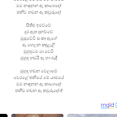
මම නාඳුනන ඈ කාගෙදෝ
තනිව හඬන ඈ කවුරුදෝ
සිතිජ ඉමව්වේ
දුර ඈත දනව්වේ
මුසුවේවි සංකා ඇගේ
ඈ හෙලන කඳුළැලි
මුහුදටම යා වෙවී
මුහුද හඬයි ඈ හා බැඳී
මුහුද හඬන වෙලාවේ
වෙරළේ තනියේ මේ යාමයේ
මම නාඳුනන ඈ කාගෙදෝ
තනිව හඬන ඈ කවුරුදෝ //