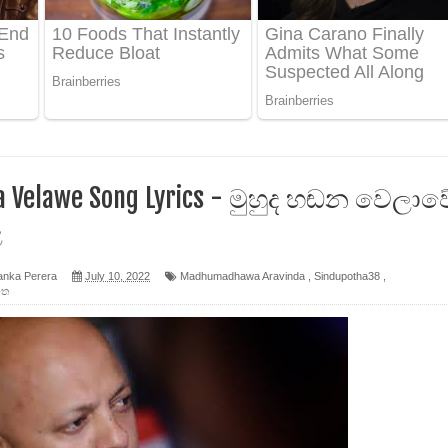
 ගීතයේ පද පෙළ
ද පෙළ
 පෙළ
ද පෙළ
 Velawe Song Lyrics - මුහුද හඬන වෙලාව
ළ
anka Perera
July 10, 2022
Madhumadhawa Aravinda
,
Sindupotha38
,
ොත
ෙළ
න් ලියන්න ගීතයේ පද පෙළ