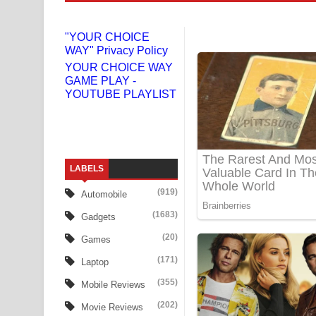
Gemak Deela Song Lyrics - ගේමක් දීලා ගීතයේ පද 
"YOUR CHOICE
WAY" Privacy Policy
Niwuna Numba Hinda Song Lyrics - නිවුනා නුඹ හින
YOUR CHOICE WAY
GAME PLAY -
Numba Dun Aadare Song Lyrics - නුඹ දුන් ආදරේ ග
YOUTUBE PLAYLIST
Liyamuda Dan Anagathe Song Lyrics - ලියමුද දැන
Doni Song Lyrics - දෝණි ගීතයේ පද පෙළ
LABELS
Benthara Palame Song Lyrics - බෙන්තර පාලමේ ගී
(919)
Automobile
Sanda Babalena Song Lyrics - සඳ බැබලෙන ගීතයේ
(1683)
Gadgets
Adare Wadi Nisa Song Lyrics - ආදරේ වැඩි නිසා ගී
(20)
Games
(171)
Laptop
UNUHUMA Song Lyrics - උණුහුම ගීතයේ පද පෙළ
(355)
Mobile Reviews
Katakara Song Lyrics - කටකාර ගීතයේ පද පෙළ
(202)
Movie Reviews