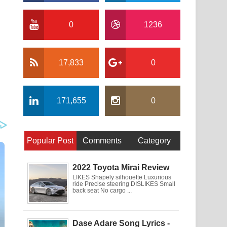
0
1236
17,833
0
171,655
0
Popular Post
Comments
Category
2022 Toyota Mirai Review
LIKES Shapely silhouette Luxurious
ride Precise steering DISLIKES Small
back seat No cargo ...
Dase Adare Song Lyrics -