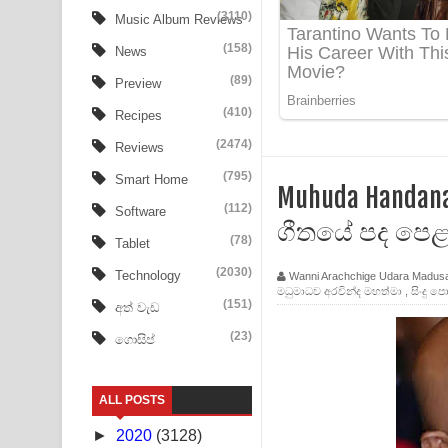
Tharu Yaye Dilena Song Lyrics - තරු යායේ දිලෙනා
(3110)
Music Album Reviews
(158)
Ow Man Sosa Song Lyrics - ඔව් මං සෝසා ගීතයේ ප
News
(89)
Preview
Heavy Weight Song Lyrics
(410)
Recipes
Aye Lanweela Song Lyrics - ආයේ ලංවීලා ගීතයේ පද
(2474)
Reviews
Ala purannata Song Lyrics - ආල පුරන්නට ගීතයේ ප
(795)
Smart Home
Muhuda Handana
(112)
Software
FEVER DREAM Lyrics - Alex Warren
ගීතයේ පද පෙ
(78)
Tablet
BTS : Hooligan Lyrics
(2030)
Technology
Wanni Arachchige Udara Madus
මධුමාධව අරවින්ද මහත්මා
,
සිංදු ප
Apa Hamuwee Song Lyrics - අප හමුවී ගීතයේ පද ප
(151)
අත් වැඩ
(23)
ගොසිප්
PATHINIYE Song Lyrics - පතිනියනේ ගීතයේ පද පෙළ
Sorry Sir Song Lyrics - සොරි සර් ගීතයේ පද පෙළ
ALL POSTS
Mathaka Aluthin Liyanna Song Lyrics - මතක අලුති
►
2020
(3128)