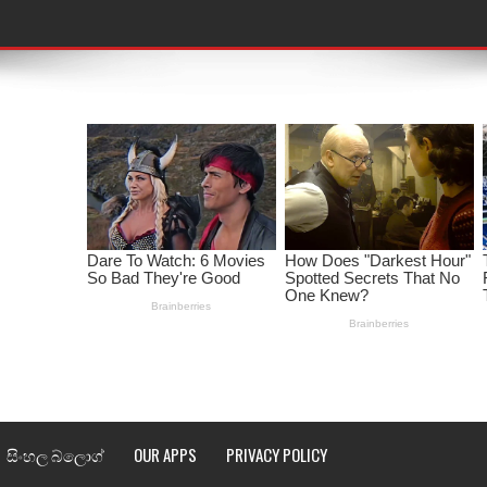
තයේ පද පෙළ
 පද පෙළ
ළ
රේ ගීතයේ පද පෙළ
ෙළ
ළ
තයේ පද පෙළ
l world cup song lyrics
සිංහල බ්ලොග්
OUR APPS
PRIVACY POLICY
 පද පෙළ