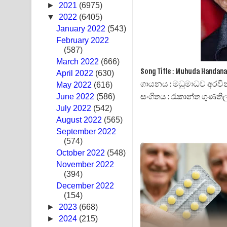
►
2021
(6975)
Sandak Awith Song Lyrics - සඳක් ඇවිත් ගීතයේ පද 
▼
2022
(6405)
January 2022
(543)
Swetha Sande Song Lyrics - ශ්වේත සඳේ ගීතයේ පද
February 2022
(587)
Ma Igili Giya Lyrics - මා ඉගිලී ගියා ගීතයේ පද පෙළ
March 2022
(666)
Song Title : Muhuda Hand
April 2022
(630)
Ras Balan Song Lyrics - රැස් බලන් ගීතයේ පද පෙළ
ගායනය : මධුමාධව අරවින
May 2022
(616)
සංගිතය : රෑකාන්ත ගුණත
June 2022
Hoda sihiyen Song Lyrics - හොද සිහියෙන් ගීතයේ ප
(586)
July 2022
(542)
Awanken Song Lyrics - අවංකෙන් ගීතයේ පද පෙළ
August 2022
(565)
September 2022
Pa Sina Song Lyrics - පෑ සිනා ගීතයේ පද පෙළ
(574)
October 2022
(548)
Pemwanthiye Song Lyrics - පෙම්වන්තියේ ගීතයේ ප
November 2022
(394)
Manobhawa Song Lyrics - මනෝභව ගීතයේ පද පෙළ
December 2022
(154)
Akahe Indala Song Lyrics - ආකාහේ ඉඳලා ගීතයේ ප
►
2023
(668)
►
2024
(215)
Raawaya Song Lyrics - රාවය ගීතයේ පද පෙළ