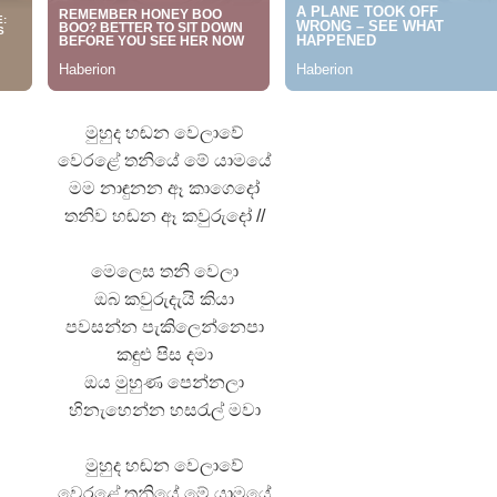
 පද පෙළ
මුහුද හඬන වෙලාවේ
වෙරළේ තනියේ මේ යාමයේ
 ගීතයේ පද පෙළ
මම නාඳුනන ඈ කාගෙදෝ
තනිව හඬන ඈ කවුරුදෝ //
මෙලෙස තනි වෙලා
ඔබ කවුරුදැයි කියා
යේ පද පෙළ
පවසන්න පැකිලෙන්නෙපා
කඳුළු පිස දමා
ඔය මුහුණ පෙන්නලා
හිනැහෙන්න හසරැල් මවා
මුහුද හඬන වෙලාවේ
වෙරළේ තනියේ මේ යාමයේ