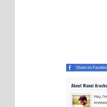
Share on Facebo
About Wanni Arach
Hey, I'm
reviews