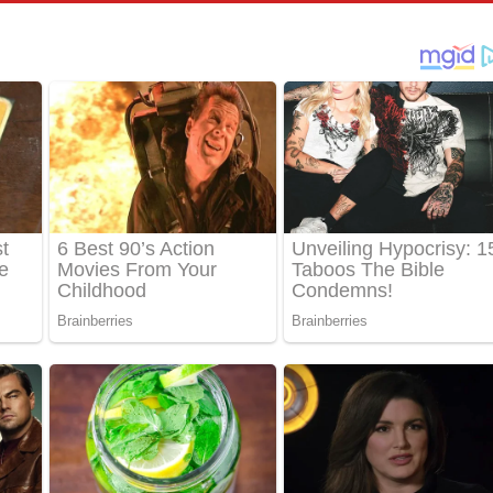
පෙළ
්දා ගීතයේ පද පෙළ
ීතයේ පද පෙළ
් අනාගතේ ගීතයේ පද පෙළ
තයේ පද පෙළ
 පද පෙළ
තයේ පද පෙළ