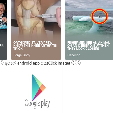
අපගේ android app එක(Click Image)
👇
👇👇👇