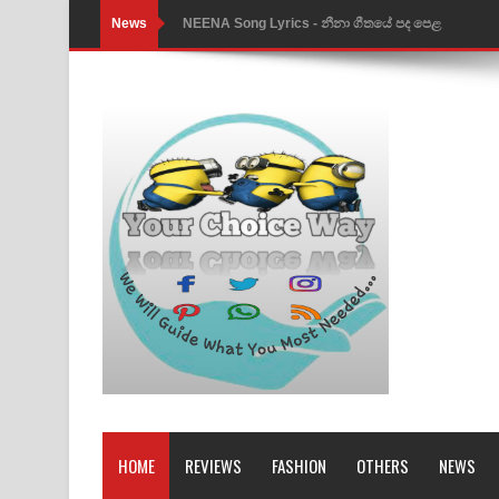
News
NEENA Song Lyrics - නීනා ගීතයේ පද පෙළ
Ahimi Wimai Himi Song Lyrics - අහිමි විමයි හිමි ගී
Mathaka Parana Song Lyrics - මතක පාරනා ගීතයේ
Nimnadhen Song Lyrics - නිම්නාදෙන් ගීතයේ පද පෙ
Obamai Mage Adare Song Lyrics - ඔබමයි මගේ ආද
Pansal Gihin Song Lyrics - පන්සල් ගිහිං ගීතයේ පද ප
Ankeliya Song Lyrics - අංකෙළිය ගීතයේ පද පෙළ
DEAR GOD Song Lyrics - ඩියර් ගෝඩ් ගීතයේ පද පෙ
MANAMALA KATHA Song Lyrics - මනමාල කතා ගී
Dai Dai Lyrics - Shakira, Burna Boy | 2026 footbal
HOME
REVIEWS
FASHION
OTHERS
NEWS
Lassana Amma Song Lyrics - ලස්සන අම්මා ගීතයේ