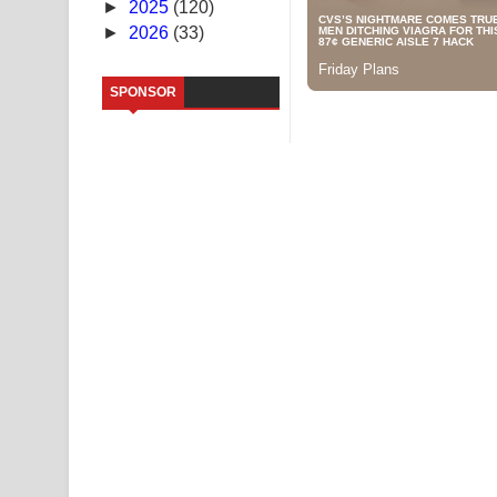
►
2025
(120)
►
2026
(33)
Saddeta Denna Song Lyrics - සද්දෙට දෙන්න ගීතයේ
Kaalaya Song Lyrics - කාලය ගීතයේ පද පෙළ
SPONSOR
Aramuna Song Lyrics - අරමුණ ගීතයේ පද පෙළ
Sandata Duka Hithila Song Lyrics - සඳට දුක හිතිලා
Sihina Song Lyrics - සිහින ගීතයේ පද පෙළ
Father Song Lyrics - ෆාදර් ගීතයේ පද පෙළ
Dannawada Mawa Song Lyrics - දන්නවාද මාව ගීත