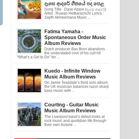
දෑසෙ ආදරේ ගීතයේ පද පෙළ
Song Title : Dase Adare (දෑසෙ ආදරේ)
Artist : Ruwan Hettiarachchi Lyrics :
Sajith Akmeemana Music ...
Fatima Yamaha -
Spontaneous Order Music
Album Reviews
Dutch producer Bas Bron abandons
the understated cool of his cult hit
“What’s a Girl to Do” for ...
Kuedo - Infinite Window
Music Album Reviews
On Jamie Teasdale’s third solo album,
the UK musician balances razor-sharp
bass music with ...
Courting - Guitar Music
Music Album Reviews
The Liverpool band’s debut looks at
rock music and quotidian life through
their own bizarre ...