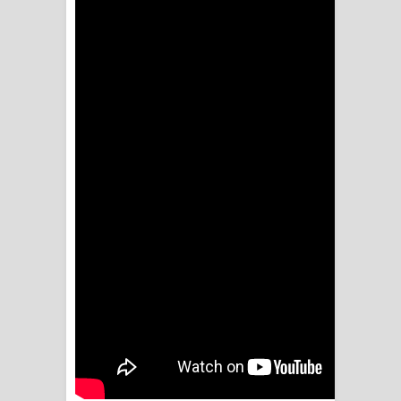
Sihina Song Lyrics - සිහින ගීතයේ පද
පෙළ
Father Song Lyrics - ෆාදර් ගීතයේ පද
පෙළ
Dannawada Mawa Song Lyrics -
දන්නවාද මාව ගීතයේ පද පෙළ
NEENA Song Lyrics - නීනා ගීතයේ පද
පෙළ
Ahimi Wimai Himi Song Lyrics - අහිමි
විමයි හිමි ගීතයේ පද පෙළ
Mathaka Parana Song Lyrics - මතක