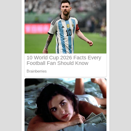
දුන් ආදරේ ගීතයේ පද පෙළ
Liyamuda Dan Anagathe Song Lyrics
- ලියමුද දැන් අනාගතේ ගීතයේ පද පෙළ
Doni Song Lyrics - දෝණි ගීතයේ පද
පෙළ
Benthara Palame Song Lyrics -
බෙන්තර පාලමේ ගීතයේ පද පෙළ
Sanda Babalena Song Lyrics - සඳ
බැබලෙන ගීතයේ පද පෙළ
Adare Wadi Nisa Song Lyrics - ආදරේ
වැඩි නිසා ගීතයේ පද පෙළ