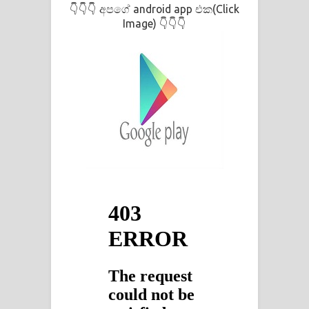
අපගේ android app එක(Click
👇👇👇
පාරනා ගීතයේ පද පෙළ
Image)
👇👇👇