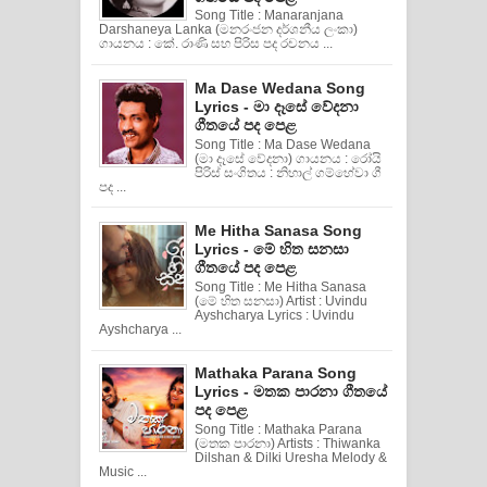
Song Title : Manaranjana
Darshaneya Lanka (මනරංජන දර්ශනීය ලංකා)
ගායනය : කේ. රාණි සහ පිරිස පද රචනය ...
Ma Dase Wedana Song
Lyrics - මා දෑසේ වේදනා
ගීතයේ පද පෙළ
Song Title : Ma Dase Wedana
(මා දෑසේ වේදනා) ගායනය : රෝයි
පිරිස් සංගිතය : නිහාල් ගම්හේවා ගී
පද ...
Me Hitha Sanasa Song
Lyrics - මේ හිත සනසා
ගීතයේ පද පෙළ
Song Title : Me Hitha Sanasa
(මේ හිත සනසා) Artist : Uvindu
Ayshcharya Lyrics : Uvindu
Ayshcharya ...
Mathaka Parana Song
Lyrics - මතක පාරනා ගීතයේ
පද පෙළ
Song Title : Mathaka Parana
(මතක පාරනා) Artists : Thiwanka
Dilshan & Dilki Uresha Melody &
Music ...