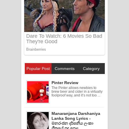
Popular Post
Comments
Category
Pinter Review
The Pinter allows newbies to
brew beer and cider in a virtually
foolproof way, and it’s not too ...
Manaranjana Darshaniya
Lanka Song Lyrics -
මනරංජන දර්ශනීය ලංකා
ගීතයේ පද පෙළ