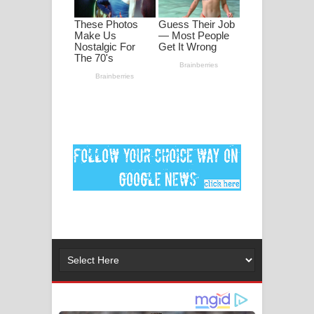
මනමාල කතා ගීතයේ පද පෙළ
Dai Dai Lyrics - Shakira, Burna Boy |
2026 football world cup song lyrics
Lassana Amma Song Lyrics - ලස්සන
අම්මා ගීතයේ පද පෙළ
Gemak Deela Song Lyrics - ගේමක් දීලා
ගීතයේ පද පෙළ
Niwuna Numba Hinda Song Lyrics -
නිවුනා නුඹ හින්දා ගීතයේ පද පෙළ
Numba Dun Aadare Song Lyrics - නුඹ