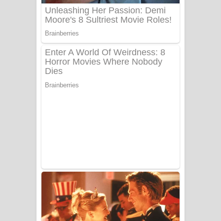
UNUHUMA Song Lyrics - උණුහුම
ගීතයේ පද පෙළ
Katakara Song Lyrics - කටකාර ගීතයේ
පද පෙළ
Tharu Yaye Dilena Song Lyrics - තරු
යායේ දිලෙනා ගීතයේ පද පෙළ
Ow Man Sosa Song Lyrics - ඔව් මං
සෝසා ගීතයේ පද පෙළ
Heavy Weight Song Lyrics
Aye Lanweela Song Lyrics - ආයේ
ලංවීලා ගීතයේ පද පෙළ