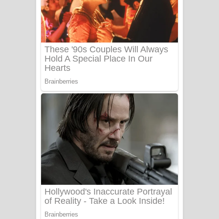
Ala purannata Song Lyrics - ආල
පුරන්නට ගීතයේ පද පෙළ
FEVER DREAM Lyrics - Alex Warren
BTS : Hooligan Lyrics
Apa Hamuwee Song Lyrics - අප හමුවී
ගීතයේ පද පෙළ
PATHINIYE Song Lyrics - පතිනියනේ
ගීතයේ පද පෙළ
Sorry Sir Song Lyrics - සොරි සර්
ගීතයේ පද පෙළ