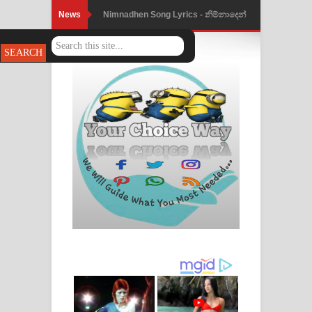
News
Nimnadhen Song Lyrics - නිම්නාදෙන්
ගීතයේ පද පෙළ
Obamai Mage Adare Song Lyrics -
ඔබමයි මගේ ආදරේ ගීතයේ පද පෙළ
Pansal Gihin Song Lyrics - පන්සල් ගිහිං
ගීතයේ පද පෙළ
Ankeliya Song Lyrics - අංකෙළිය ගීතයේ
පද පෙළ
DEAR GOD Song Lyrics - ඩියර් ගෝඩ්
ගීතයේ පද පෙළ
MANAMALA KATHA Song Lyrics -