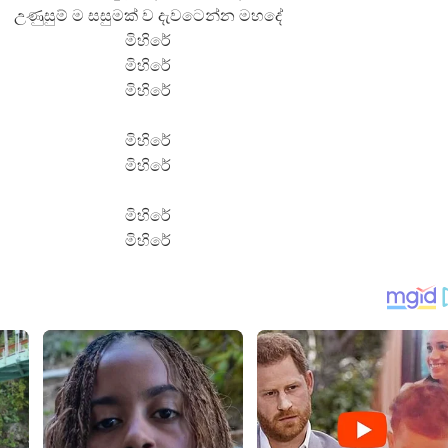
උණුසුම් ම සසුමක් ව දැවටෙන්න මහදේ
මිහිරේ
මිහිරේ
මිහිරේ
මිහිරේ
මිහිරේ
මිහිරේ
මිහිරේ