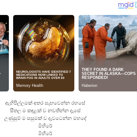
 ගීතයේ පද පෙළ
යේ පද පෙළ
තයේ පද පෙළ
 පද පෙළ
ඇහිපිල්ලමක් අතර සැඟවෙන්න රහසේ
සීතල ම කඳුළක් ව නවතින්න දෑසේ
උණුසුම් ම සසුමක් ව දැවටෙන්න මහදේ
මිහිරේ
මිහිරේ