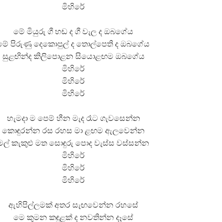
මිහිරේ
මේ මියුරු ගී හඬ ද ගී වැල ද ඔබගේය
මේ පිරුණු දෙකොපුල් ද තොල්පෙති ද ඔබගේය
සුළඟින්ද කිලිපොළන සියොළඟම ඔබගේය
මිහිරේ
මිහිරේ
මිහිරේ
හැමදා ම පෙම් හීන මැද රෑට ගැවසෙන්න
කොඳුරන්න රස රහස මා ළඟම ඇලවෙන්න
මල් කැකුළු මත සොඳුරු පොද වැස්ස වස්සන්න
මිහිරේ
මිහිරේ
මිහිරේ
ඇහිපිල්ලමක් අතර සැඟවෙන්න රහසේ
මෙ කුමන කඳුළක් ද නවතින්න දෑසේ