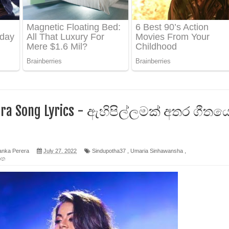
 පෙළ
ද පෙළ
ෙළ
hara Song Lyrics - ඇහිපිල්ලමක් අතර ගීතය
anka Perera
July 27, 2022
Sindupotha37
,
Umaria Sinhawansha
,
න් ලියන්න ගීතයේ පද පෙළ
පොත
පෙළ
 පෙළ