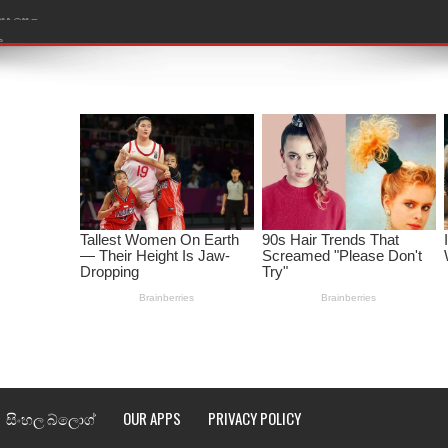
ළ
රේ ගීතයේ පද පෙළ
ෙළ
ළ
තයේ පද පෙළ
l world cup song lyrics
 පද පෙළ
පෙළ
්දා ගීතයේ පද පෙළ
සිංහල බ්ලොග්
OUR APPS
PRIVACY POLICY
ීතයේ පද පෙළ