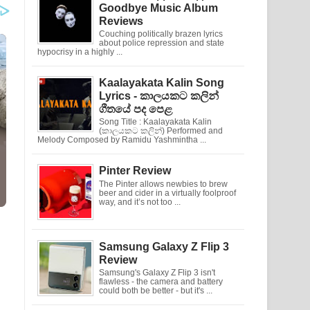
Goodbye Music Album
Reviews
Couching politically brazen lyrics
about police repression and state
hypocrisy in a highly ...
Kaalayakata Kalin Song
Lyrics - කාලයකට කලින්
ගීතයේ පද පෙළ
Song Title : Kaalayakata Kalin
(කාලයකට කලින්) Performed and
Melody Composed by Ramidu Yashmintha ...
Pinter Review
The Pinter allows newbies to brew
beer and cider in a virtually foolproof
way, and it’s not too ...
Samsung Galaxy Z Flip 3
Review
Samsung's Galaxy Z Flip 3 isn't
flawless - the camera and battery
could both be better - but it's ...