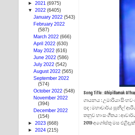
►
2021
(6975)
Ras Balan Song Lyrics - රැස් බලන් ගීතයේ පද පෙළ
▼
2022
(6405)
January 2022
(543)
Hoda sihiyen Song Lyrics - හොද සිහියෙන් ගීතයේ ප
February 2022
(587)
Awanken Song Lyrics - අවංකෙන් ගීතයේ පද පෙළ
March 2022
(666)
April 2022
(630)
Pa Sina Song Lyrics - පෑ සිනා ගීතයේ පද පෙළ
May 2022
(616)
June 2022
Pemwanthiye Song Lyrics - පෙම්වන්තියේ ගීතයේ ප
(586)
July 2022
(542)
Manobhawa Song Lyrics - මනෝභව ගීතයේ පද පෙළ
August 2022
(565)
September 2022
Akahe Indala Song Lyrics - ආකාහේ ඉඳලා ගීතයේ ප
(574)
October 2022
(548)
Song Title : Ahipillamak A
Raawaya Song Lyrics - රාවය ගීතයේ පද පෙළ
November 2022
ගායනය : උමාරියා සිංහව
(394)
පද : මහාචාර්ය සුනිල් ආර
Saddeta Denna Song Lyrics - සද්දෙට දෙන්න ගීතයේ
December 2022
තනුව හා සංගීතය : ආචාර
(154)
Kaalaya Song Lyrics - කාලය ගීතයේ පද පෙළ
2019 අගෝස්තු මස එළිදැක
►
2023
(668)
►
2024
(215)
Aramuna Song Lyrics - අරමුණ ගීතයේ පද පෙළ