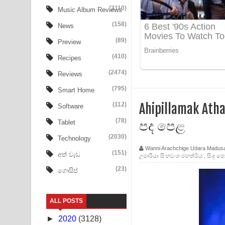
Aye Lanweela Song Lyrics - ආයේ ලංවීලා ගීතයේ පද
(3110)
Music Album Reviews
(158)
Ala purannata Song Lyrics - ආල පුරන්නට ගීතයේ ප
News
(89)
Preview
FEVER DREAM Lyrics - Alex Warren
(410)
Recipes
BTS : Hooligan Lyrics
(2474)
Reviews
Apa Hamuwee Song Lyrics - අප හමුවී ගීතයේ පද ප
(795)
Smart Home
(112)
Ahipillamak At
Software
PATHINIYE Song Lyrics - පතිනියනේ ගීතයේ පද පෙළ
(78)
පද පෙළ
Tablet
Sorry Sir Song Lyrics - සොරි සර් ගීතයේ පද පෙළ
(2030)
Technology
Wanni Arachchige Udara Madus
Mathaka Aluthin Liyanna Song Lyrics - මතක අලුති
(151)
අත් වැඩ
උමාරියා සිංහවංශ මහත්මිය
,
සිංදු 
(23)
ගොසිප්
Sandak Awith Song Lyrics - සඳක් ඇවිත් ගීතයේ පද 
Swetha Sande Song Lyrics - ශ්වේත සඳේ ගීතයේ පද
ALL POSTS
Ma Igili Giya Lyrics - මා ඉගිලී ගියා ගීතයේ පද පෙළ
►
2020
(3128)