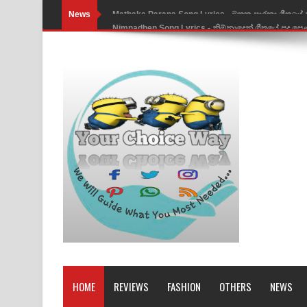
News
Nimnadhen Song Lyrics - නිම්නාදෙන් ගීතයේ පද පෙ
Obamai Mage Adare Song Lyrics - ඔබමයි මගේ ආද
Pansal Gihin Song Lyrics - පන්සල් ගිහිං ගීතයේ පද ප
Ankeliya Song Lyrics - අංකෙළිය ගීතයේ පද පෙළ
DEAR GOD Song Lyrics - ඩියර් ගෝඩ් ගීතයේ පද පෙ
MANAMALA KATHA Song Lyrics - මනමාල කතා ගී
Dai Dai Lyrics - Shakira, Burna Boy | 2026 footbal
Lassana Amma Song Lyrics - ලස්සන අම්මා ගීතයේ
Gemak Deela Song Lyrics - ගේමක් දීලා ගීතයේ පද 
Niwuna Numba Hinda Song Lyrics - නිවුනා නුඹ හින
HOME
REVIEWS
FASHION
OTHERS
NEWS
Numba Dun Aadare Song Lyrics - නුඹ දුන් ආදරේ ග