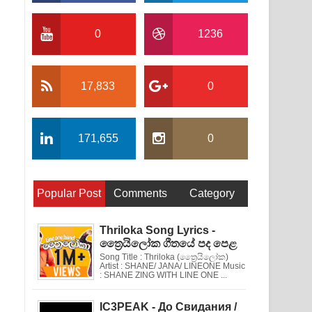
0
1236
17,833
0
171,655
0
Popular Post
Comments
Category
Thriloka Song Lyrics -
ත්‍රෛයිලෝක ගීතයේ පද පෙළ
Song Title : Thriloka (ත්‍රෛයිලෝක)
Artist : SHANE/ JANA/ LINEONE Music
: SHANE ZING WITH LINE ONE ...
IC3PEAK - До Свидания /