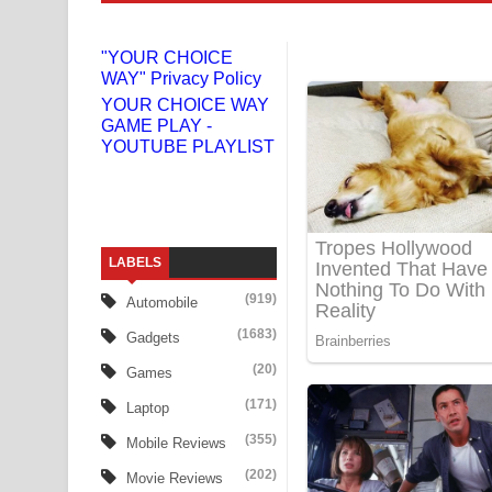
Liyamuda Dan Anagathe Song Lyrics - ලියමුද දැන
"YOUR CHOICE
WAY" Privacy Policy
Doni Song Lyrics - දෝණි ගීතයේ පද පෙළ
YOUR CHOICE WAY
GAME PLAY -
Benthara Palame Song Lyrics - බෙන්තර පාලමේ ගී
YOUTUBE PLAYLIST
Sanda Babalena Song Lyrics - සඳ බැබලෙන ගීතයේ
Adare Wadi Nisa Song Lyrics - ආදරේ වැඩි නිසා ගී
LABELS
UNUHUMA Song Lyrics - උණුහුම ගීතයේ පද පෙළ
(919)
Automobile
Katakara Song Lyrics - කටකාර ගීතයේ පද පෙළ
(1683)
Gadgets
Tharu Yaye Dilena Song Lyrics - තරු යායේ දිලෙනා
(20)
Games
(171)
Laptop
Ow Man Sosa Song Lyrics - ඔව් මං සෝසා ගීතයේ ප
(355)
Mobile Reviews
Heavy Weight Song Lyrics
(202)
Movie Reviews