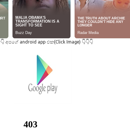
අපගේ android app එක(Click Image)
👇
👇👇👇