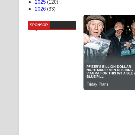
►
2025
(120)
►
2026
(33)
Sandata Duka Hithila Song Lyrics - සඳට දුක හිතිලා
Sihina Song Lyrics - සිහින ගීතයේ පද පෙළ
SPONSOR
Father Song Lyrics - ෆාදර් ගීතයේ පද පෙළ
Dannawada Mawa Song Lyrics - දන්නවාද මාව ගීත
NEENA Song Lyrics - නීනා ගීතයේ පද පෙළ
Ahimi Wimai Himi Song Lyrics - අහිමි විමයි හිමි ගී
Mathaka Parana Song Lyrics - මතක පාරනා ගීතයේ