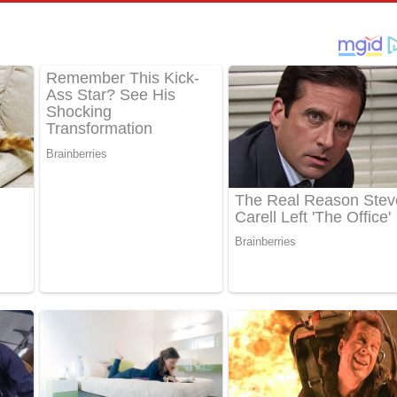
් අනාගතේ ගීතයේ පද පෙළ
තයේ පද පෙළ
 පද පෙළ
තයේ පද පෙළ
 ගීතයේ පද පෙළ
ද පෙළ