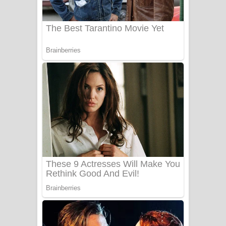
UNUHUMA Song Lyrics - උණුහුම
ගීතයේ පද පෙළ
Katakara Song Lyrics - කටකාර ගීතයේ
පද පෙළ
Tharu Yaye Dilena Song Lyrics - තරු
යායේ දිලෙනා ගීතයේ පද පෙළ
Ow Man Sosa Song Lyrics - ඔව් මං
සෝසා ගීතයේ පද පෙළ
Heavy Weight Song Lyrics
Aye Lanweela Song Lyrics - ආයේ
ලංවීලා ගීතයේ පද පෙළ