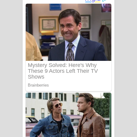
දුන් ආදරේ ගීතයේ පද පෙළ
Liyamuda Dan Anagathe Song Lyrics
- ලියමුද දැන් අනාගතේ ගීතයේ පද පෙළ
Doni Song Lyrics - දෝණි ගීතයේ පද
පෙළ
Benthara Palame Song Lyrics -
බෙන්තර පාලමේ ගීතයේ පද පෙළ
Sanda Babalena Song Lyrics - සඳ
බැබලෙන ගීතයේ පද පෙළ
Adare Wadi Nisa Song Lyrics - ආදරේ
වැඩි නිසා ගීතයේ පද පෙළ