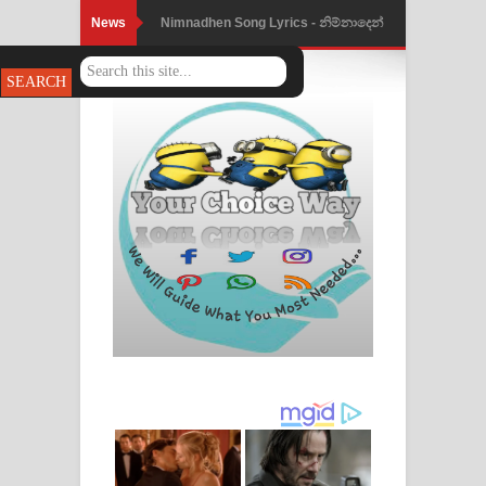
News
Nimnadhen Song Lyrics - නිම්නාදෙන්
ගීතයේ පද පෙළ
Obamai Mage Adare Song Lyrics -
ඔබමයි මගේ ආදරේ ගීතයේ පද පෙළ
Pansal Gihin Song Lyrics - පන්සල් ගිහිං
ගීතයේ පද පෙළ
Ankeliya Song Lyrics - අංකෙළිය ගීතයේ
පද පෙළ
DEAR GOD Song Lyrics - ඩියර් ගෝඩ්
ගීතයේ පද පෙළ
MANAMALA KATHA Song Lyrics -