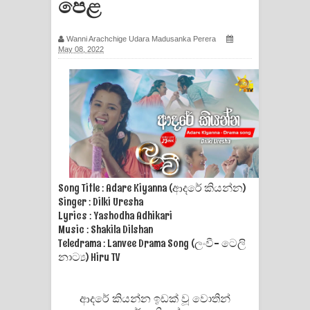
පෙළ
සිහියෙන් ගීතයේ පද පෙළ
Wanni Arachchige Udara Madusanka Perera
Awanken Song Lyrics - අවංකෙන්
May 08, 2022
ගීතයේ පද පෙළ
Pa Sina Song Lyrics - පෑ සිනා ගීතයේ
පද පෙළ
Pemwanthiye Song Lyrics -
Song Title : Adare Kiyanna (ආදරේ කියන්න)
පෙම්වන්තියේ ගීතයේ පද පෙළ
Singer : Dilki Uresha
Lyrics : Yashodha Adhikari
Manobhawa Song Lyrics - මනෝභව
Music : Shakila Dilshan
Teledrama : Lanvee Drama Song (ලංවී- ටෙලි
ගීතයේ පද පෙළ
නාට්‍ය) Hiru TV
Akahe Indala Song Lyrics - ආකාහේ
ආදරේ කියන්න ඉඩක් වූ වොතින්
ඉඳලා ගීතයේ පද පෙළ