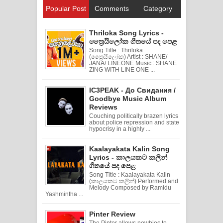
Popular Post
Comments
Category
Thriloka Song Lyrics -
ත්‍රෛයිලෝක ගීතයේ පද පෙළ
Song Title : Thriloka
(ත්‍රෛයිලෝක) Artist : SHANE/
JANA/ LINEONE Music : SHANE
ZING WITH LINE ONE ...
IC3PEAK - До Свидания /
Goodbye Music Album
Reviews
Couching politically brazen lyrics
about police repression and state
hypocrisy in a highly ...
Kaalayakata Kalin Song
Lyrics - කාලයකට කලින්
ගීතයේ පද පෙළ
Song Title : Kaalayakata Kalin
(කාලයකට කලින්) Performed and
Melody Composed by Ramidu
Yashmintha ...
Pinter Review