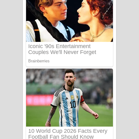
Ala purannata Song Lyrics - ආල
පුරන්නට ගීතයේ පද පෙළ
FEVER DREAM Lyrics - Alex Warren
BTS : Hooligan Lyrics
Apa Hamuwee Song Lyrics - අප හමුවී
ගීතයේ පද පෙළ
PATHINIYE Song Lyrics - පතිනියනේ
ගීතයේ පද පෙළ
Sorry Sir Song Lyrics - සොරි සර්
ගීතයේ පද පෙළ