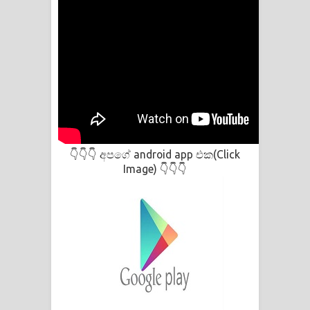
අපගේ android app එක(Click
👇👇👇
Image)
👇👇👇