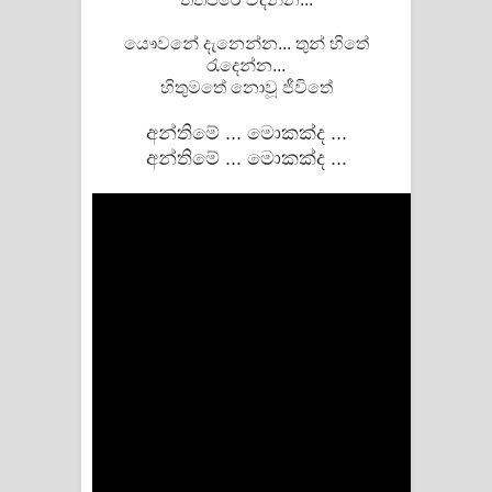
පාරනා ගීතයේ පද පෙළ
යෞවනේ දැනෙන්න... තුන් හිතේ
රැදෙන්න...
හිතුමතේ නොවූ ජීවිතේ
අන්තිමේ ... මොකක්ද ...
අන්තිමේ ... මොකක්ද ...