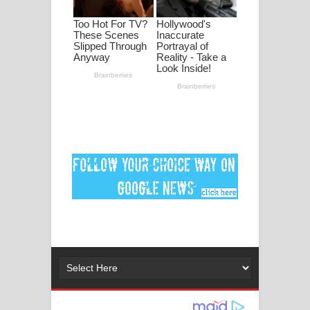
මනමාල කතා ගීතයේ පද පෙළ
Dai Dai Lyrics - Shakira, Burna Boy |
2026 football world cup song lyrics
Lassana Amma Song Lyrics - ලස්සන
අම්මා ගීතයේ පද පෙළ
Gemak Deela Song Lyrics - ගේමක් දීලා
ගීතයේ පද පෙළ
Niwuna Numba Hinda Song Lyrics -
නිවුනා නුඹ හින්දා ගීතයේ පද පෙළ
Numba Dun Aadare Song Lyrics - නුඹ