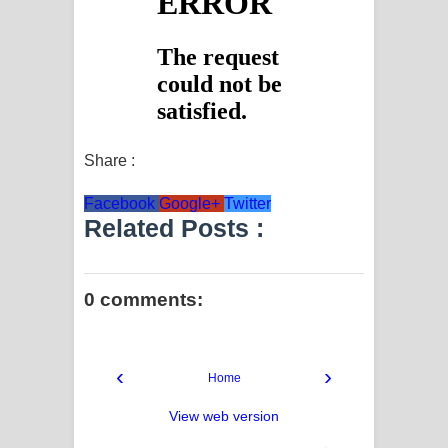
Share :
Facebook
Google+
Twitter
Related Posts :
0 comments:
‹
›
Home
View web version