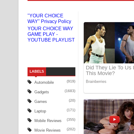
Gemak Deela Song Lyrics - ගේමක් දීලා ගීතයේ පද 
"YOUR CHOICE
WAY" Privacy Policy
Niwuna Numba Hinda Song Lyrics - නිවුනා නුඹ හින
YOUR CHOICE WAY
GAME PLAY -
Numba Dun Aadare Song Lyrics - නුඹ දුන් ආදරේ ග
YOUTUBE PLAYLIST
Liyamuda Dan Anagathe Song Lyrics - ලියමුද දැන
Doni Song Lyrics - දෝණි ගීතයේ පද පෙළ
LABELS
Benthara Palame Song Lyrics - බෙන්තර පාලමේ ගී
(919)
Automobile
Sanda Babalena Song Lyrics - සඳ බැබලෙන ගීතයේ
(1683)
Gadgets
Adare Wadi Nisa Song Lyrics - ආදරේ වැඩි නිසා ගී
(20)
Games
(171)
Laptop
UNUHUMA Song Lyrics - උණුහුම ගීතයේ පද පෙළ
(355)
Mobile Reviews
Katakara Song Lyrics - කටකාර ගීතයේ පද පෙළ
(202)
Movie Reviews