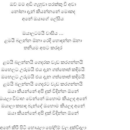
ඔව් මම අඩි ගැහුවා පරක්කු වී අවා
නෝනා දැන් කියන්නනේ මොකද
අනේ ඔයාගේ ලේසිය
ඔයාලටමයි වාසිය …
ළමයි බලන්න ඕනා රෙදි හොදන්න ඕනා
තනියම අපට කරදර
ළමයි බලන්නයි ගෙදරක වැඩ කරගන්නයි
ඔහෙලට උරුමයි එය දැන ගත්තොත් කදිමයි
ඔහෙලට උරුමයි එය දැන ගත්තොත් කදිමයි
ළමයි බලන්නයි ගෙදරට වැඩ කරගන්නයි
ඔයා කියන්නේ අපි දුක් විදින්න ඕනේ
ඔයලා විවාහ වෙන්නේ ඔහොම කියලද අනේ
ඔයාලා කසාද බැන්දේ ඔහොම කියලද අනේ
ඔයා කියන්නේ අපි දුක් විදින්න ඕනේ
අනේ කිරි පිටි හොයලා පෝලිම් වල දුක්විදලා