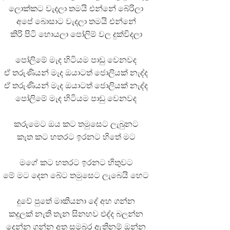
ලොක්කට වැදලා තමයි එන්නේ බේරිලා
අපේ බොසාට වැදලා තමයි එන්නේ
කිරි පිටි හොයලා පෝලිම් වල දුක්විදලා
පෝලිමේ මැද හිටියම පාඩු වෙනවද
ඒ තරුණියන් මැද ඔයාටත් ජොලියක් නැද්ද
ඒ තරුණියන් මැද ඔයාටත් ජොලියක් නැද්ද
පෝලිමේ මැද හිටියම පාඩු වෙනවද
කරුමෙට ඔය කට තමුසෙට ලැබුනට
කැත කට හතරට ඉරනට හිතේ මට
මගේ කට හතරට ඉරනට හිතුවට
මේ මට දෙන බේට තමුසෙට ලැබෙයි හෙට
දුවේ පුතේ මාකියනා දේ අහ ගන්න
කදුලක් නැති තැන සිනහව එද්ද බලන්න
දෙන්න ගන්න අත සමබර ඇතිනම් ඔන්න