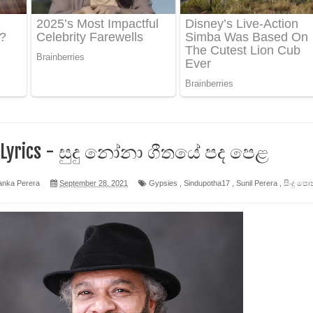
 ගීතයේ පද පෙළ
ද පෙළ
 පෙළ
ද පෙළ
 Lyrics - සුදු නෝනා ගීතයේ පද පෙළ
anka Perera
September 28, 2021
Gypsies
,
Sindupotha17
,
Sunil Perera
,
සිංදු පො
ෙළ
න් ලියන්න ගීතයේ පද පෙළ