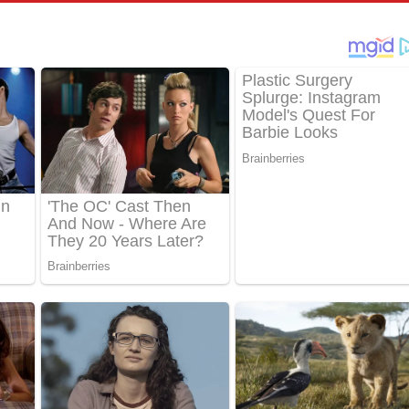
පෙළ
්දා ගීතයේ පද පෙළ
ීතයේ පද පෙළ
් අනාගතේ ගීතයේ පද පෙළ
තයේ පද පෙළ
 පද පෙළ
තයේ පද පෙළ