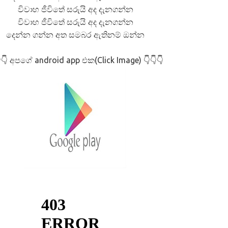
විවාහ ජීවිතේ සරුයි අද දැනගන්න
විවාහ ජීවිතේ සරුයි අද දැනගන්න
දෙන්න ගන්න අත සමබර ඇතිනම් ඔන්න
අපගේ android app එක(Click Image)
👇
👇👇👇