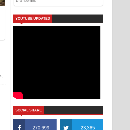
YOUTUBE UPDATED
ත
,
SOCIAL SHARE
270,699
23,365