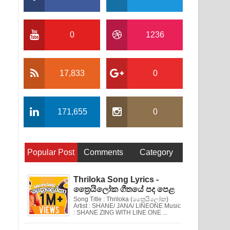
0
1236
17,833
0
171,655
0
Popular Post
Comments
Category
Thriloka Song Lyrics -
ත්‍රෛයිලෝක ගීතයේ පද පෙළ
Song Title : Thriloka (ත්‍රෛයිලෝක)
Artist : SHANE/ JANA/ LINEONE Music
: SHANE ZING WITH LINE ONE ...