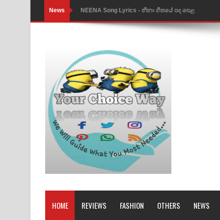
News
NEENA Song Lyrics - නීනා ගීතයේ පද පෙළ
Ahimi Wimai Himi Song Lyrics - අහිමි විමයි හිමි ගී
Mathaka Parana Song Lyrics - මතක පාරනා ගීතයේ
Nimnadhen Song Lyrics - නිම්නාදෙන් ගීතයේ පද පෙ
Obamai Mage Adare Song Lyrics - ඔබමයි මගේ ආද
Pansal Gihin Song Lyrics - පන්සල් ගිහිං ගීතයේ පද ප
Ankeliya Song Lyrics - අංකෙළිය ගීතයේ පද පෙළ
DEAR GOD Song Lyrics - ඩියර් ගෝඩ් ගීතයේ පද පෙ
MANAMALA KATHA Song Lyrics - මනමාල කතා ගී
Dai Dai Lyrics - Shakira, Burna Boy | 2026 footbal
HOME
REVIEWS
FASHION
OTHERS
NEWS
Lassana Amma Song Lyrics - ලස්සන අම්මා ගීතයේ