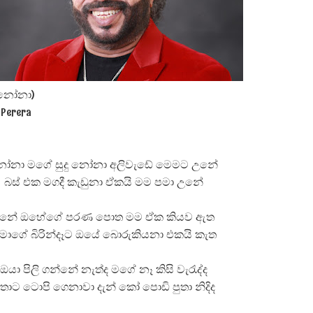
පෙළ
 පෙළ
දු නෝනා)
l Perera
ද පෙළ
ෝනා මගේ සුදු නෝනා අලිවැඩේ මෙමට උනේ
බස් එක මගදී කැඩුනා ඒකයි මම පමා උනේ
නේ ඔහේගේ පරණ පොත මම ඒක කියව ඇත
ද පෙළ
මාගේ බිරින්දෑට ඔයේ බොරුකියනා එකයි කැත
ඔයා පිලි ගන්නේ නැත්ද මගේ නෑ කිසි වැරැද්ද
ද පෙළ
ුතාට ටොපි ගෙනාවා දැන් කෝ පොඩි පුතා නිදිද