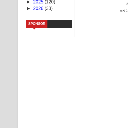
►
2025
(120)
►
2026
(33)
Saddeta Denna Song Lyrics - සද්දෙට දෙන්න ගීතයේ
කටග
Kaalaya Song Lyrics - කාලය ගීතයේ පද පෙළ
SPONSOR
Aramuna Song Lyrics - අරමුණ ගීතයේ පද පෙළ
Sandata Duka Hithila Song Lyrics - සඳට දුක හිතිලා
Sihina Song Lyrics - සිහින ගීතයේ පද පෙළ
Father Song Lyrics - ෆාදර් ගීතයේ පද පෙළ
Dannawada Mawa Song Lyrics - දන්නවාද මාව ගීත