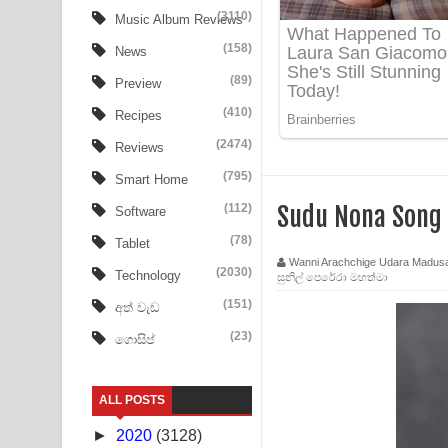
Tharu Yaye Dilena Song Lyrics - තරු යායේ දිලෙනා
(3110)
Music Album Reviews
(158)
Ow Man Sosa Song Lyrics - ඔව් මං සෝසා ගීතයේ ප
News
(89)
Preview
Heavy Weight Song Lyrics
(410)
Recipes
Aye Lanweela Song Lyrics - ආයේ ලංවීලා ගීතයේ පද
(2474)
Reviews
Ala purannata Song Lyrics - ආල පුරන්නට ගීතයේ ප
(795)
Smart Home
(112)
Sudu Nona Song
Software
FEVER DREAM Lyrics - Alex Warren
(78)
Tablet
BTS : Hooligan Lyrics
Wanni Arachchige Udara Madus
(2030)
Technology
සුනිල් පෙරේරා මහත්මා
Apa Hamuwee Song Lyrics - අප හමුවී ගීතයේ පද ප
(151)
අත් වැඩ
(23)
ගොසිප්
PATHINIYE Song Lyrics - පතිනියනේ ගීතයේ පද පෙළ
Sorry Sir Song Lyrics - සොරි සර් ගීතයේ පද පෙළ
ALL POSTS
Mathaka Aluthin Liyanna Song Lyrics - මතක අලුති
►
2020
(3128)