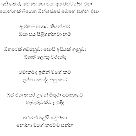
නැති බොරු වෙනෙහෙ පපා අප රවටන්න එපා
 පද පෙළ
ොන්නක් බීගෙන මින්පස්සේ මෙහෙ එන්න එපා
ඇත්තම ඔයාට කියන්නම්
ඔයා එය පිළිගන්නවා නම්
මිතුරෙක් අඩගහුවා පොඩි අඩියක් ගැහුවා
 ගීතයේ පද පෙළ
ඕකත් ලොකු වරදක්ද
මොකටද ඉතින් මගේ කට
ලජ්ජා නෙද්ද තමුසෙට
යේ පද පෙළ
බස් එක නතර උනේ මිතුරා අඩගහුවේ
තැබැරුමක්ම ලගදිද
තරමක් ලේසිය දුන්නා
නෝනා මගේ කරටම එන්න