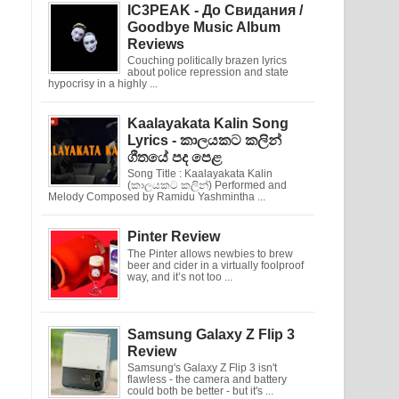
IC3PEAK - До Свидания /
Goodbye Music Album
Reviews
Couching politically brazen lyrics
about police repression and state
hypocrisy in a highly ...
Kaalayakata Kalin Song
Lyrics - කාලයකට කලින්
ගීතයේ පද පෙළ
Song Title : Kaalayakata Kalin
(කාලයකට කලින්) Performed and
Melody Composed by Ramidu Yashmintha ...
Pinter Review
The Pinter allows newbies to brew
beer and cider in a virtually foolproof
way, and it’s not too ...
Samsung Galaxy Z Flip 3
Review
Samsung's Galaxy Z Flip 3 isn't
flawless - the camera and battery
could both be better - but it's ...