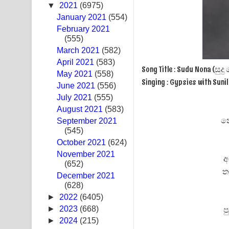
▼
2021
(6975)
Sandak Awith Song Lyrics - සඳක් ඇවිත් ගීතයේ පද 
January 2021
(554)
February 2021
Swetha Sande Song Lyrics - ශ්වේත සඳේ ගීතයේ පද
(555)
March 2021
(582)
Ma Igili Giya Lyrics - මා ඉගිලී ගියා ගීතයේ පද පෙළ
April 2021
(583)
Song Title : Sudu Nona (සු
May 2021
(558)
Ras Balan Song Lyrics - රැස් බලන් ගීතයේ පද පෙළ
Singing : Gypsies with Suni
June 2021
(556)
July 2021
Hoda sihiyen Song Lyrics - හොද සිහියෙන් ගීතයේ ප
(555)
August 2021
(583)
Awanken Song Lyrics - අවංකෙන් ගීතයේ පද පෙළ
න
September 2021
(545)
Pa Sina Song Lyrics - පෑ සිනා ගීතයේ පද පෙළ
October 2021
(624)
November 2021
අ
Pemwanthiye Song Lyrics - පෙම්වන්තියේ ගීතයේ ප
(652)
ත
December 2021
Manobhawa Song Lyrics - මනෝභව ගීතයේ පද පෙළ
(628)
►
2022
(6405)
Akahe Indala Song Lyrics - ආකාහේ ඉඳලා ගීතයේ ප
►
2023
(668)
ප
►
2024
(215)
Raawaya Song Lyrics - රාවය ගීතයේ පද පෙළ