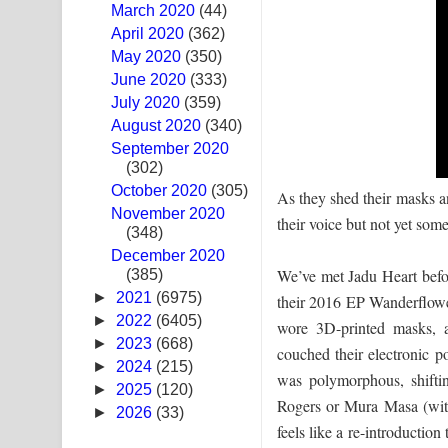
March 2020
(44)
Ras Balan Song Lyrics - රැස් බලන් ගීතයේ පද පෙළ
April 2020
(362)
May 2020
(350)
Hoda sihiyen Song Lyrics - හොද සිහියෙන් ගීතයේ ප
June 2020
(333)
July 2020
(359)
Awanken Song Lyrics - අවංකෙන් ගීතයේ පද පෙළ
August 2020
(340)
September 2020
Pa Sina Song Lyrics - පෑ සිනා ගීතයේ පද පෙළ
(302)
October 2020
Pemwanthiye Song Lyrics - පෙම්වන්තියේ ගීතයේ ප
(305)
As they shed their masks a
November 2020
their voice but not yet some
(348)
Manobhawa Song Lyrics - මනෝභව ගීතයේ පද පෙළ
December 2020
We’ve met Jadu Heart befo
(385)
Akahe Indala Song Lyrics - ආකාහේ ඉඳලා ගීතයේ ප
►
2021
(6975)
their 2016 EP Wanderflowe
Raawaya Song Lyrics - රාවය ගීතයේ පද පෙළ
►
2022
(6405)
wore 3D-printed masks, 
►
2023
(668)
couched their electronic po
Saddeta Denna Song Lyrics - සද්දෙට දෙන්න ගීතයේ
►
2024
(215)
was polymorphous, shifti
►
2025
(120)
Kaalaya Song Lyrics - කාලය ගීතයේ පද පෙළ
Rogers or Mura Masa (wit
►
2026
(33)
feels like a re-introductio
Aramuna Song Lyrics - අරමුණ ගීතයේ පද පෙළ