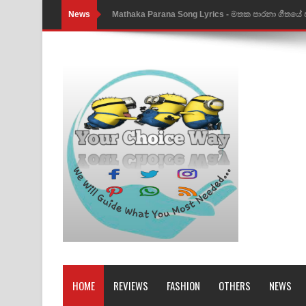
News
Nimnadhen Song Lyrics - නිම්නාදෙන් ගීතයේ පද පෙ
Obamai Mage Adare Song Lyrics - ඔබමයි මගේ ආද
Pansal Gihin Song Lyrics - පන්සල් ගිහිං ගීතයේ පද ප
Ankeliya Song Lyrics - අංකෙළිය ගීතයේ පද පෙළ
DEAR GOD Song Lyrics - ඩියර් ගෝඩ් ගීතයේ පද පෙ
MANAMALA KATHA Song Lyrics - මනමාල කතා ගී
Dai Dai Lyrics - Shakira, Burna Boy | 2026 footbal
Lassana Amma Song Lyrics - ලස්සන අම්මා ගීතයේ
Gemak Deela Song Lyrics - ගේමක් දීලා ගීතයේ පද 
Niwuna Numba Hinda Song Lyrics - නිවුනා නුඹ හින
HOME
REVIEWS
FASHION
OTHERS
NEWS
Numba Dun Aadare Song Lyrics - නුඹ දුන් ආදරේ ග