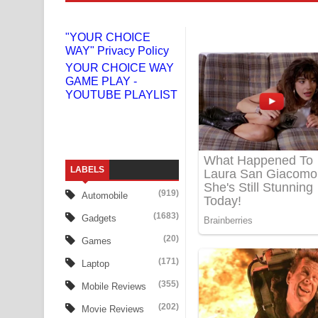
Liyamuda Dan Anagathe Song Lyrics - ලියමුද දැන
"YOUR CHOICE
WAY" Privacy Policy
Doni Song Lyrics - දෝණි ගීතයේ පද පෙළ
YOUR CHOICE WAY
GAME PLAY -
Benthara Palame Song Lyrics - බෙන්තර පාලමේ ගී
YOUTUBE PLAYLIST
Sanda Babalena Song Lyrics - සඳ බැබලෙන ගීතයේ
Adare Wadi Nisa Song Lyrics - ආදරේ වැඩි නිසා ගී
LABELS
UNUHUMA Song Lyrics - උණුහුම ගීතයේ පද පෙළ
(919)
Automobile
Katakara Song Lyrics - කටකාර ගීතයේ පද පෙළ
(1683)
Gadgets
Tharu Yaye Dilena Song Lyrics - තරු යායේ දිලෙනා
(20)
Games
(171)
Laptop
Ow Man Sosa Song Lyrics - ඔව් මං සෝසා ගීතයේ ප
(355)
Mobile Reviews
Heavy Weight Song Lyrics
(202)
Movie Reviews