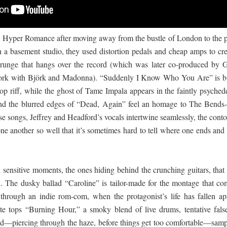
 Hyper Romance after moving away from the bustle of London to the p
in a basement studio, they used distortion pedals and cheap amps to cre
grunge that hangs over the record (which was later co-produced by 
 work with Björk and Madonna). “Suddenly I Know Who You Are” is bu
p riff, while the ghost of Tame Impala appears in the faintly psychede
and the blurred edges of “Dead, Again” feel an homage to The Bends-
e songs, Jeffrey and Headford’s vocals intertwine seamlessly, the conto
o one another so well that it’s sometimes hard to tell where one ends and
d sensitive moments, the ones hiding behind the crunching guitars, that
l. The dusky ballad “Caroline” is tailor-made for the montage that co
 through an indie rom-com, when the protagonist’s life has fallen apa
e tops “Burning Hour,” a smoky blend of live drums, tentative false
and—piercing through the haze, before things get too comfortable—samp