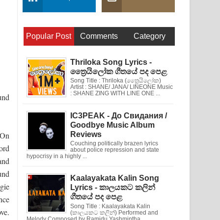
Popular Post
Comments
Category
Thriloka Song Lyrics -
ත්‍රෛයිලෝක ගීතයේ පද පෙළ
Song Title : Thriloka (ත්‍රෛයිලෝක)
Artist : SHANE/ JANA/ LINEONE Music
: SHANE ZING WITH LINE ONE ...
und
IC3PEAK - До Свидания /
Goodbye Music Album
 On
Reviews
Couching politically brazen lyrics
ord
about police repression and state
hypocrisy in a highly ...
and
ound
Kaalayakata Kalin Song
gie
Lyrics - කාලයකට කලින්
ගීතයේ පද පෙළ
nce
Song Title : Kaalayakata Kalin
ove.
(කාලයකට කලින්) Performed and
Melody Composed by Ramidu Yashmintha ...