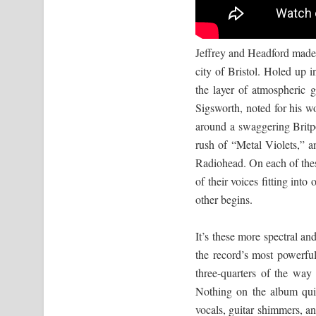
Jeffrey and Headford made
city of Bristol. Holed up 
the layer of atmospheric 
Sigsworth, noted for his
around a swaggering Britpo
rush of “Metal Violets,” 
Radiohead. On each of thes
of their voices fitting int
other begins.
It’s these more spectral an
the record’s most powerfu
three-quarters of the way
Nothing on the album quit
vocals, guitar shimmers, 