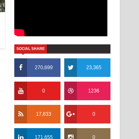
SOCIAL SHARE
270,699
23,365
0
1236
17,833
0
171,655
0