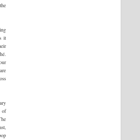
the
ing
 it
eir
ché.
our
are
oss
ary
 of
 The
st,
pop