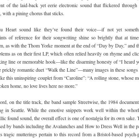
ent of the laid-back yet eerie electronic sound that flickered through 
with a pining chorus that sticks.
Heart sound like they’ve found their voice—if not yet someth
ints of reference for their songwriting shine so brightly that at times
em, as with the Thom Yorke moment at the end of “Day by Day,” and th
blems as on their first LP, which often relied heavily on rhyme and cli
iking line or memorable hook—like the disarming honesty of “I heard y
the prickly romantic duet “Walk the Line”—many images in these songs 
ake this uninspiring couplet from “Caroline”: “A rolling stone, whose m
ken home, no love lives here no more.”
ord, on the title track, the band sample Streetwise, the 1984 document
ng in Seattle. While the emotive snippets work well within the whorl
ic found sound, the overall effect is one of nostalgia for its own sake.
 used by bands including the Avalanches and How to Dress Well in the pa
s tragic mutterings pertain to this record from a Bristol-based psych-