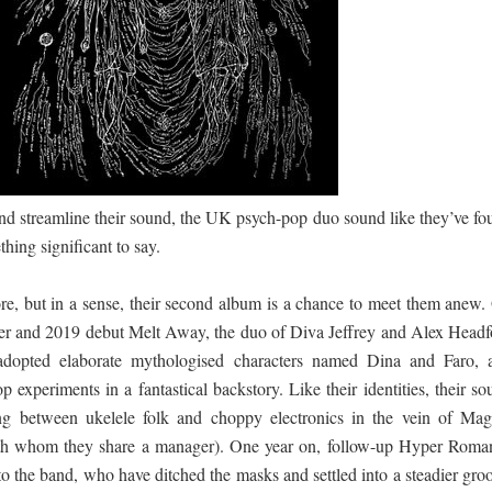
ද පෙළ
ද පෙළ
nd streamline their sound, the UK psych-pop duo sound like they’ve fo
thing significant to say.
re, but in a sense, their second album is a chance to meet them anew.
ද පෙළ
r and 2019 debut Melt Away, the duo of Diva Jeffrey and Alex Headf
adopted elaborate mythologised characters named Dina and Faro, 
p experiments in a fantastical backstory. Like their identities, their s
 පද පෙළ
ng between ukelele folk and choppy electronics in the vein of Mag
h whom they share a manager). One year on, follow-up Hyper Roma
n to the band, who have ditched the masks and settled into a steadier gro