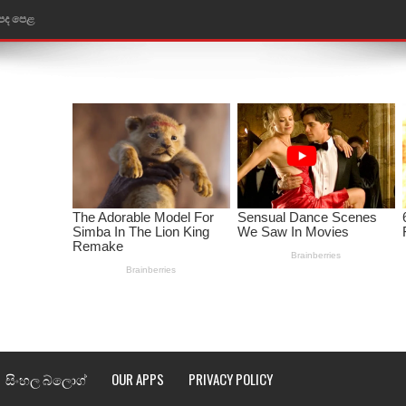
ළ
රේ ගීතයේ පද පෙළ
ෙළ
ළ
තයේ පද පෙළ
l world cup song lyrics
 පද පෙළ
පෙළ
්දා ගීතයේ පද පෙළ
සිංහල බ්ලොග්
OUR APPS
PRIVACY POLICY
ීතයේ පද පෙළ