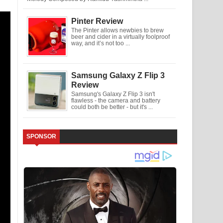
Pinter Review
The Pinter allows newbies to brew
beer and cider in a virtually foolproof
way, and it’s not too ...
Samsung Galaxy Z Flip 3
Review
Samsung's Galaxy Z Flip 3 isn't
flawless - the camera and battery
could both be better - but it's ...
SPONSOR