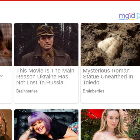
් අනාගතේ ගීතයේ පද පෙළ
තයේ පද පෙළ
 පද පෙළ
තයේ පද පෙළ
 ගීතයේ පද පෙළ
ද පෙළ