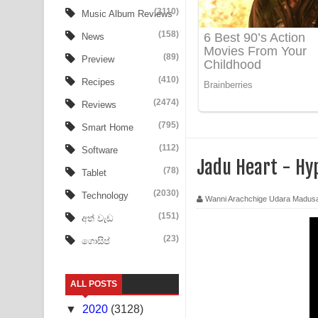
Aye Lanweela Song Lyrics - ආයේ ලංවීලා ගීතයේ පද
(3110)
Music Album Reviews
(158)
Ala purannata Song Lyrics - ආල පුරන්නට ගීතයේ ප
News
(89)
Preview
FEVER DREAM Lyrics - Alex Warren
(410)
Recipes
BTS : Hooligan Lyrics
(2474)
Reviews
Apa Hamuwee Song Lyrics - අප හමුවී ගීතයේ පද ප
(795)
Smart Home
(112)
Software
PATHINIYE Song Lyrics - පතිනියනේ ගීතයේ පද පෙළ
Jadu Heart - Hy
(78)
Tablet
Sorry Sir Song Lyrics - සොරි සර් ගීතයේ පද පෙළ
(2030)
Technology
Wanni Arachchige Udara Madus
Mathaka Aluthin Liyanna Song Lyrics - මතක අලුති
(151)
අත් වැඩ
(23)
ගොසිප්
Sandak Awith Song Lyrics - සඳක් ඇවිත් ගීතයේ පද 
Swetha Sande Song Lyrics - ශ්වේත සඳේ ගීතයේ පද
ALL POSTS
Ma Igili Giya Lyrics - මා ඉගිලී ගියා ගීතයේ පද පෙළ
▼
2020
(3128)