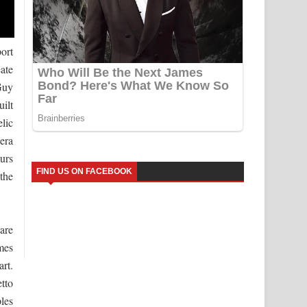
ort
ate
Guy
ilt
lic
era
urs
FIND US ON FACEBOOK
 the
 are
mes
rt.
tto
les