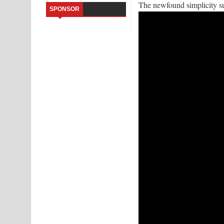
The newfound simplicity su
SPONSOR
Sandata Duka Hithila Song Lyrics - සඳට දුක හිතිලා
Sihina Song Lyrics - සිහින ගීතයේ පද පෙළ
Father Song Lyrics - ෆාදර් ගීතයේ පද පෙළ
Dannawada Mawa Song Lyrics - දන්නවාද මාව ගීත
NEENA Song Lyrics - නීනා ගීතයේ පද පෙළ
Ahimi Wimai Himi Song Lyrics - අහිමි විමයි හිමි ගී
Mathaka Parana Song Lyrics - මතක පාරනා ගීතයේ