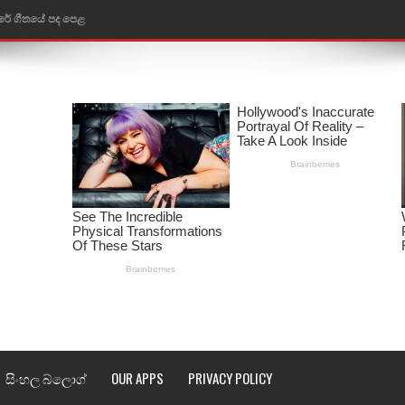
රේ ගීතයේ පද පෙළ
ෙළ
ළ
තයේ පද පෙළ
l world cup song lyrics
 පද පෙළ
පෙළ
්දා ගීතයේ පද පෙළ
ීතයේ පද පෙළ
සිංහල බ්ලොග්
OUR APPS
PRIVACY POLICY
් අනාගතේ ගීතයේ පද පෙළ