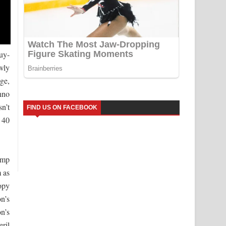
buy-
wly
ge,
hno
n’t
FIND US ON FACEBOOK
 40
ump
m as
opy
n’s
on’s
ril