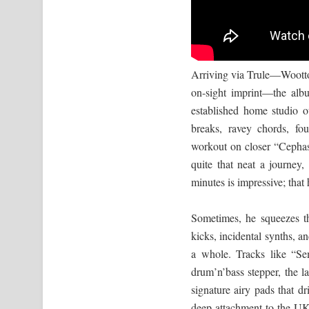
Arriving via Trule—Wootton’
on-sight imprint—the albu
established home studio 
breaks, ravey chords, fou
workout on closer “Cephas
quite that neat a journey
minutes is impressive; that
Sometimes, he squeezes th
kicks, incidental synths, a
a whole. Tracks like “S
drum’n’bass stepper, the 
signature airy pads that dr
deep attachment to the UK’