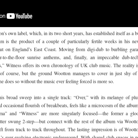
s own label, which, in its two short years, has established itself as a 
m is the product of a couple of particularly fertile weeks in his ne
out on England’s East Coast. Moving from digi-dub to burbling gara
r-to-the-floor sunrise anthems, and, finally, an impeccable dub-tec
,” Witness offers its own chronology of UK club music. The reality is
, of course, but the ground Wootton manages to cover in just shy of
 he does so without the music ever feeling forced is more so.
is broad sweep into a single track: “Over,” with its melange of pl
nd occasional flourish of breakbeats, feels like a microcosm of the albu
ema” and “Witness” are more singularly focused—the former a glo
latter swung 2-step—but connect with the rest of the album via Wootto
ift from track to track throughout. The lasting impression is of Woott
s ever-evolving electronic underground. With shared club spaces in pe