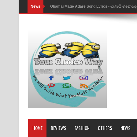
News
Obamai Mage Adare Song Lyrics - ඔබමයි මගේ ආද
Pansal Gihin Song Lyrics - පන්සල් ගිහිං ගීතයේ පද ප
Ankeliya Song Lyrics - අංකෙළිය ගීතයේ පද පෙළ
DEAR GOD Song Lyrics - ඩියර් ගෝඩ් ගීතයේ පද පෙ
MANAMALA KATHA Song Lyrics - මනමාල කතා ගී
Dai Dai Lyrics - Shakira, Burna Boy | 2026 footbal
Lassana Amma Song Lyrics - ලස්සන අම්මා ගීතයේ
Gemak Deela Song Lyrics - ගේමක් දීලා ගීතයේ පද 
Niwuna Numba Hinda Song Lyrics - නිවුනා නුඹ හින
Numba Dun Aadare Song Lyrics - නුඹ දුන් ආදරේ ග
HOME
REVIEWS
FASHION
OTHERS
NEWS
Liyamuda Dan Anagathe Song Lyrics - ලියමුද දැන