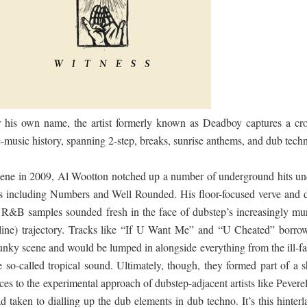
ද පෙළ
ද පෙළ
 his own name, the artist formerly known as Deadboy captures a cro
-music history, spanning 2-step, breaks, sunrise anthems, and dub tech
ද පෙළ
scene in 2009, Al Wootton notched up a number of underground hits un
ls including Numbers and Well Rounded. His floor-focused verve and d
hy R&B samples sounded fresh in the face of dubstep’s increasingly mu
 පද පෙළ
line) trajectory. Tracks like “If U Want Me” and “U Cheated” borro
nky scene and would be lumped in alongside everything from the ill-fa
e so-called tropical sound. Ultimately, though, they formed part of a s
es to the experimental approach of dubstep-adjacent artists like Peverel
taken to dialling up the dub elements in dub techno. It’s this hinterl
 ගීතයේ පද පෙළ