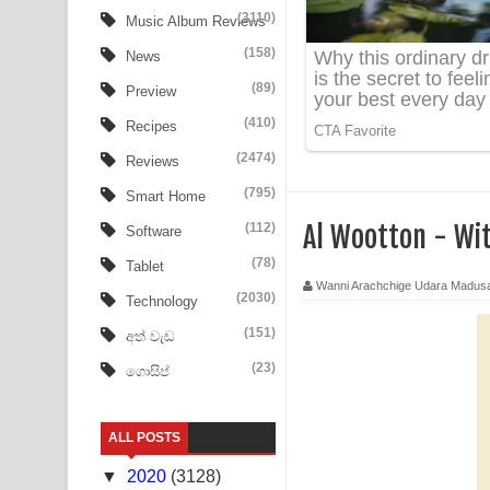
Ala purannata Song Lyrics - ආල පුරන්නට ගීතයේ ප
(3110)
Music Album Reviews
(158)
FEVER DREAM Lyrics - Alex Warren
News
(89)
Preview
BTS : Hooligan Lyrics
(410)
Recipes
Apa Hamuwee Song Lyrics - අප හමුවී ගීතයේ පද ප
(2474)
Reviews
PATHINIYE Song Lyrics - පතිනියනේ ගීතයේ පද පෙළ
(795)
Smart Home
(112)
Al Wootton - Wi
Software
Sorry Sir Song Lyrics - සොරි සර් ගීතයේ පද පෙළ
(78)
Tablet
Mathaka Aluthin Liyanna Song Lyrics - මතක අලුති
Wanni Arachchige Udara Madus
(2030)
Technology
Sandak Awith Song Lyrics - සඳක් ඇවිත් ගීතයේ පද 
(151)
අත් වැඩ
(23)
ගොසිප්
Swetha Sande Song Lyrics - ශ්වේත සඳේ ගීතයේ පද
Ma Igili Giya Lyrics - මා ඉගිලී ගියා ගීතයේ පද පෙළ
ALL POSTS
Ras Balan Song Lyrics - රැස් බලන් ගීතයේ පද පෙළ
▼
2020
(3128)