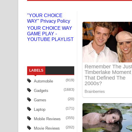
Doni Song Lyrics - දෝණි ගීතයේ පද පෙළ
"YOUR CHOICE
WAY" Privacy Policy
Benthara Palame Song Lyrics - බෙන්තර පාලමේ ගී
YOUR CHOICE WAY
GAME PLAY -
Sanda Babalena Song Lyrics - සඳ බැබලෙන ගීතයේ
YOUTUBE PLAYLIST
Adare Wadi Nisa Song Lyrics - ආදරේ වැඩි නිසා ගී
UNUHUMA Song Lyrics - උණුහුම ගීතයේ පද පෙළ
LABELS
Katakara Song Lyrics - කටකාර ගීතයේ පද පෙළ
(919)
Automobile
Tharu Yaye Dilena Song Lyrics - තරු යායේ දිලෙනා
(1683)
Gadgets
Ow Man Sosa Song Lyrics - ඔව් මං සෝසා ගීතයේ ප
(20)
Games
(171)
Laptop
Heavy Weight Song Lyrics
(355)
Mobile Reviews
Aye Lanweela Song Lyrics - ආයේ ලංවීලා ගීතයේ පද
(202)
Movie Reviews