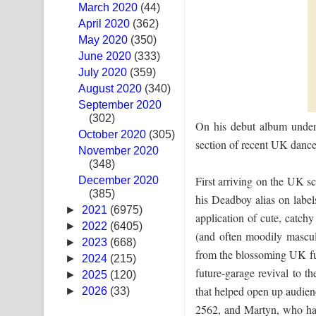
March 2020
(44)
Hoda sihiyen Song Lyrics - හොද සිහියෙන් ගීතයේ ප
April 2020
(362)
May 2020
(350)
Awanken Song Lyrics - අවංකෙන් ගීතයේ පද පෙළ
June 2020
(333)
July 2020
(359)
Pa Sina Song Lyrics - පෑ සිනා ගීතයේ පද පෙළ
August 2020
(340)
September 2020
Pemwanthiye Song Lyrics - පෙම්වන්තියේ ගීතයේ ප
(302)
On his debut album under
October 2020
Manobhawa Song Lyrics - මනෝභව ගීතයේ පද පෙළ
(305)
section of recent UK dance
November 2020
(348)
Akahe Indala Song Lyrics - ආකාහේ ඉඳලා ගීතයේ ප
First arriving on the UK 
December 2020
(385)
Raawaya Song Lyrics - රාවය ගීතයේ පද පෙළ
his Deadboy alias on labe
►
2021
(6975)
application of cute, catc
Saddeta Denna Song Lyrics - සද්දෙට දෙන්න ගීතයේ
►
2022
(6405)
(and often moodily mascu
►
2023
(668)
from the blossoming UK fu
Kaalaya Song Lyrics - කාලය ගීතයේ පද පෙළ
►
2024
(215)
future-garage revival to th
►
2025
(120)
Aramuna Song Lyrics - අරමුණ ගීතයේ පද පෙළ
that helped open up audienc
►
2026
(33)
2562, and Martyn, who had 
Sandata Duka Hithila Song Lyrics - සඳට දුක හිතිලා