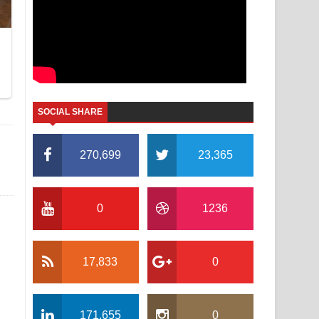
SOCIAL SHARE
270,699
23,365
0
1236
17,833
0
171,655
0