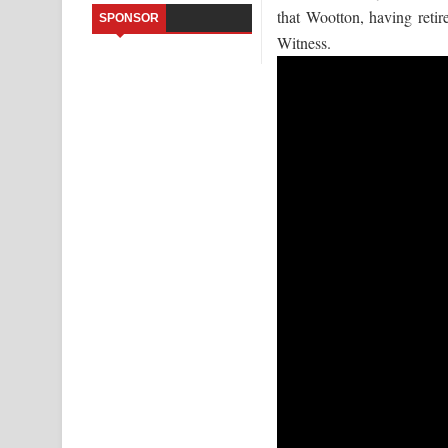
that Wootton, having reti
SPONSOR
Sihina Song Lyrics - සිහින ගීතයේ පද පෙළ
Witness.
Father Song Lyrics - ෆාදර් ගීතයේ පද පෙළ
Dannawada Mawa Song Lyrics - දන්නවාද මාව ගීත
NEENA Song Lyrics - නීනා ගීතයේ පද පෙළ
Ahimi Wimai Himi Song Lyrics - අහිමි විමයි හිමි ගී
Mathaka Parana Song Lyrics - මතක පාරනා ගීතයේ
Nimnadhen Song Lyrics - නිම්නාදෙන් ගීතයේ පද පෙ