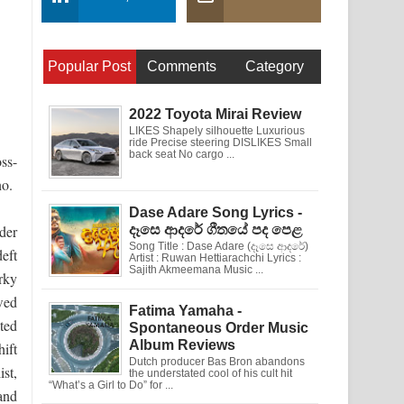
Popular Post
Comments
Category
2022 Toyota Mirai Review
LIKES Shapely silhouette Luxurious
ride Precise steering DISLIKES Small
back seat No cargo ...
ss-
no.
Dase Adare Song Lyrics -
der
දෑසෙ ආදරේ ගීතයේ පද පෙළ
Song Title : Dase Adare (දෑසෙ ආදරේ)
eft
Artist : Ruwan Hettiarachchi Lyrics :
Sajith Akmeemana Music ...
rky
wed
Fatima Yamaha -
ted
Spontaneous Order Music
Album Reviews
hift
Dutch producer Bas Bron abandons
ist,
the understated cool of his cult hit
“What’s a Girl to Do” for ...
and