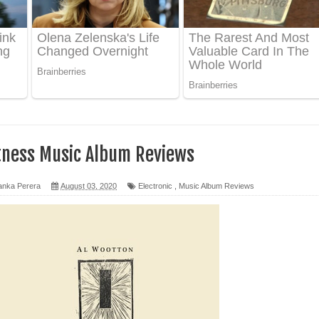
ද පෙළ
ෙළ
tness Music Album Reviews
න් ලියන්න ගීතයේ පද පෙළ
anka Perera
August 03, 2020
Electronic
,
Music Album Reviews
පෙළ
 පෙළ