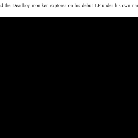
red the Deadboy moniker, explores on his debut LP under his own na
යේ පද පෙළ
තයේ පද පෙළ
 පද පෙළ
ළ