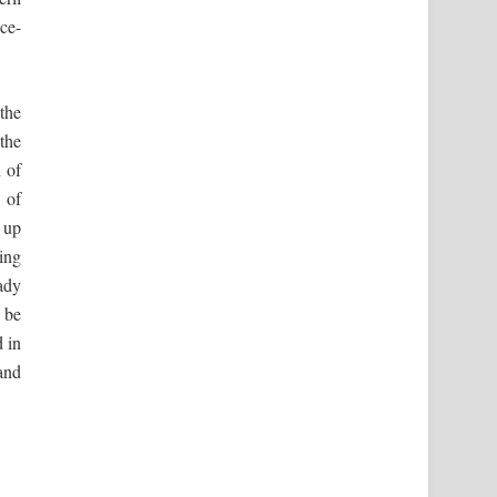
ce-
the
the
 of
 of
 up
ring
eady
 be
d in
and