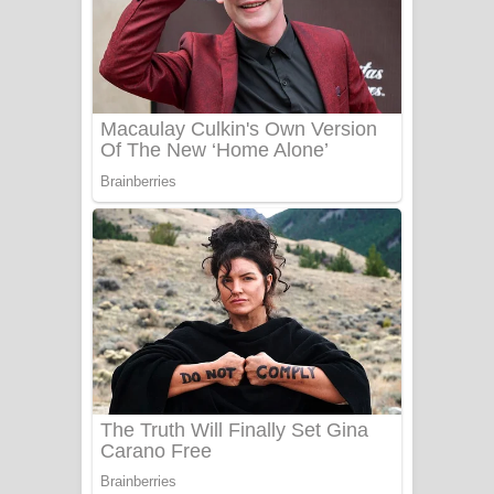
සෝසා ගීතයේ පද පෙළ
Heavy Weight Song Lyrics
Aye Lanweela Song Lyrics - ආයේ
ලංවීලා ගීතයේ පද පෙළ
Ala purannata Song Lyrics - ආල
පුරන්නට ගීතයේ පද පෙළ
FEVER DREAM Lyrics - Alex Warren
BTS : Hooligan Lyrics
Apa Hamuwee Song Lyrics - අප හමුවී
ගීතයේ පද පෙළ