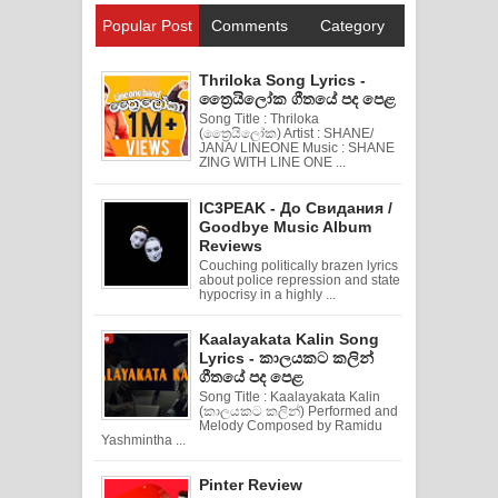
Popular Post
Comments
Category
Thriloka Song Lyrics -
ත්‍රෛයිලෝක ගීතයේ පද පෙළ
Song Title : Thriloka
(ත්‍රෛයිලෝක) Artist : SHANE/
JANA/ LINEONE Music : SHANE
ZING WITH LINE ONE ...
IC3PEAK - До Свидания /
Goodbye Music Album
Reviews
Couching politically brazen lyrics
about police repression and state
hypocrisy in a highly ...
Kaalayakata Kalin Song
Lyrics - කාලයකට කලින්
ගීතයේ පද පෙළ
Song Title : Kaalayakata Kalin
(කාලයකට කලින්) Performed and
Melody Composed by Ramidu
Yashmintha ...
Pinter Review