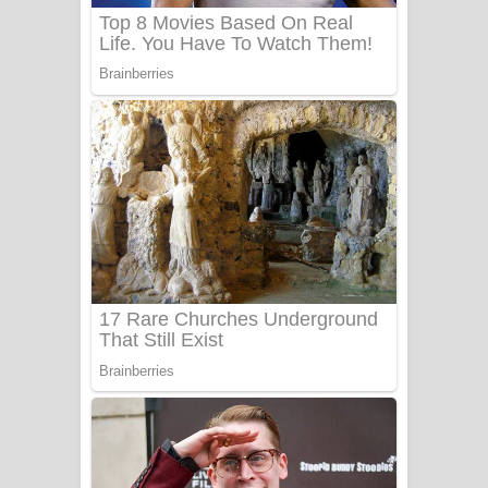
Sanda Babalena Song Lyrics - සඳ
බැබලෙන ගීතයේ පද පෙළ
Adare Wadi Nisa Song Lyrics - ආදරේ
වැඩි නිසා ගීතයේ පද පෙළ
UNUHUMA Song Lyrics - උණුහුම
ගීතයේ පද පෙළ
Katakara Song Lyrics - කටකාර ගීතයේ
පද පෙළ
Tharu Yaye Dilena Song Lyrics - තරු
යායේ දිලෙනා ගීතයේ පද පෙළ
Ow Man Sosa Song Lyrics - ඔව් මං