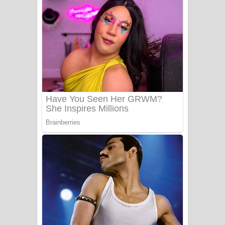
ගීතයේ පද පෙළ
Niwuna Numba Hinda Song Lyrics -
නිවුනා නුඹ හින්දා ගීතයේ පද පෙළ
Numba Dun Aadare Song Lyrics - නුඹ
දුන් ආදරේ ගීතයේ පද පෙළ
Liyamuda Dan Anagathe Song Lyrics
- ලියමුද දැන් අනාගතේ ගීතයේ පද පෙළ
Doni Song Lyrics - දෝණි ගීතයේ පද
පෙළ
Benthara Palame Song Lyrics -
බෙන්තර පාලමේ ගීතයේ පද පෙළ