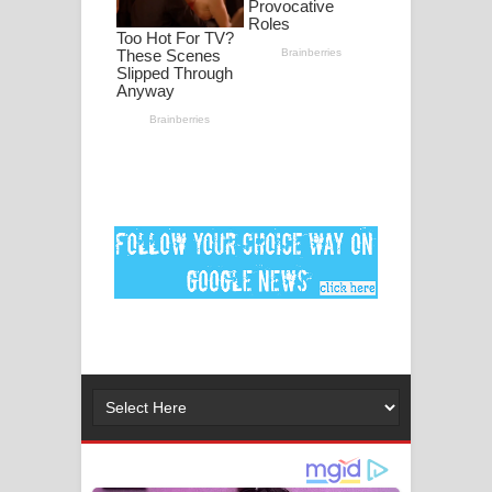
පද පෙළ
DEAR GOD Song Lyrics - ඩියර් ගෝඩ්
ගීතයේ පද පෙළ
MANAMALA KATHA Song Lyrics -
මනමාල කතා ගීතයේ පද පෙළ
Dai Dai Lyrics - Shakira, Burna Boy |
2026 football world cup song lyrics
Lassana Amma Song Lyrics - ලස්සන
අම්මා ගීතයේ පද පෙළ
Gemak Deela Song Lyrics - ගේමක් දීලා