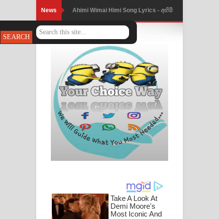
News
Ahimi Wimai Himi Song Lyrics - අහිමි
විමයි හිමි ගීතයේ පද පෙළ
Mathaka Parana Song Lyrics - මතක
පාරනා ගීතයේ පද පෙළ
Nimnadhen Song Lyrics - නිම්නාදෙන්
ගීතයේ පද පෙළ
Obamai Mage Adare Song Lyrics -
ඔබමයි මගේ ආදරේ ගීතයේ පද පෙළ
Pansal Gihin Song Lyrics - පන්සල් ගිහිං
ගීතයේ පද පෙළ
Ankeliya Song Lyrics - අංකෙළිය ගීතයේ