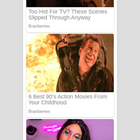
Sanda Babalena Song Lyrics - සඳ
බැබලෙන ගීතයේ පද පෙළ
Adare Wadi Nisa Song Lyrics - ආදරේ
වැඩි නිසා ගීතයේ පද පෙළ
UNUHUMA Song Lyrics - උණුහුම
ගීතයේ පද පෙළ
Katakara Song Lyrics - කටකාර ගීතයේ
පද පෙළ
Tharu Yaye Dilena Song Lyrics - තරු
යායේ දිලෙනා ගීතයේ පද පෙළ
Ow Man Sosa Song Lyrics - ඔව් මං