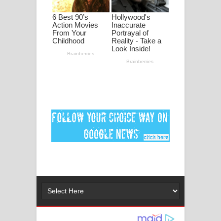
පද පෙළ
DEAR GOD Song Lyrics - ඩියර් ගෝඩ්
ගීතයේ පද පෙළ
MANAMALA KATHA Song Lyrics -
මනමාල කතා ගීතයේ පද පෙළ
Dai Dai Lyrics - Shakira, Burna Boy |
2026 football world cup song lyrics
Lassana Amma Song Lyrics - ලස්සන
අම්මා ගීතයේ පද පෙළ
Gemak Deela Song Lyrics - ගේමක් දීලා