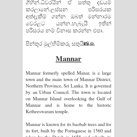
ගිහින්.ධීවරයින් ඒ සත්තු දඩයම්
කරලානේ.ලස්සන පරිසරයක
අත්දැකීම් ගන්න ඔබත් මන්නාරම
වෙරළට යන්න.හැබැයි ඉතින්
පරිසරය නම් විනාස කරන්න එපා.
පින්තූර මුල්හිමිකරු සතුයි📸🙏
Mannar
Mannar formerly spelled Manar, is a large
town and the main town of Mannar District,
Northern Province, Sri Lanka. It is governed
by an Urban Council. The town is located
on Mannar Island overlooking the Gulf of
Mannar and is home to the historic
Ketheeswaram temple.
Mannar is known for its baobab trees and for
its fort, built by the Portuguese in 1560 and
taken by the Dutch in 1658 and rebuilt; its