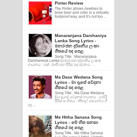
Pinter Review
The Pinter allows newbies to
brew beer and cider in a virtually
foolproof way, and it’s not too ...
Manaranjana Darshaniya
Lanka Song Lyrics -
මනරංජන දර්ශනීය ලංකා
ගීතයේ පද පෙළ
Song Title : Manaranjana
Darshaneya Lanka (මනරංජන දර්ශනීය ලංකා)
ගායනය : කේ. රාණි සහ පිරිස පද රචනය ...
Ma Dase Wedana Song
Lyrics - මා දෑසේ වේදනා
ගීතයේ පද පෙළ
Song Title : Ma Dase Wedana
(මා දෑසේ වේදනා) ගායනය : රෝයි
පිරිස් සංගිතය : නිහාල් ගම්හේවා ගී
පද ...
Me Hitha Sanasa Song
Lyrics - මේ හිත සනසා
ගීතයේ පද පෙළ
Song Title : Me Hitha Sanasa
(මේ හිත සනසා) Artist : Uvindu