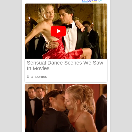
ගීතයේ පද පෙළ
Niwuna Numba Hinda Song Lyrics -
නිවුනා නුඹ හින්දා ගීතයේ පද පෙළ
Numba Dun Aadare Song Lyrics - නුඹ
දුන් ආදරේ ගීතයේ පද පෙළ
Liyamuda Dan Anagathe Song Lyrics
- ලියමුද දැන් අනාගතේ ගීතයේ පද පෙළ
Doni Song Lyrics - දෝණි ගීතයේ පද
පෙළ
Benthara Palame Song Lyrics -
බෙන්තර පාලමේ ගීතයේ පද පෙළ