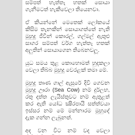
සම්පත් හැත්තෑ හතක් සොයා
පෙළ
ගැනීමටත් හැකිවෙලා තියෙනවා.
ඒ කියන්නේ මෙතෙක් ලෝකයේ
කිසිම තැනකින් සොයාගත්තේ නැති
මුහුදු ජීවීන් කොරල්, ගල්මල් ඇතුළු
සාගර සම්පත් වර්ග හැත්තෑ හතක්
අලුතින් සොයාගෙන තිබෙනවලූ.
යුධ සමය තුළ කොහොමත් හුදකලා
වෙලා තිබ්බ මුහුදු වෙරළක් තමා මේ.
මුහුදු තෘණ ගාල් ඇසුරේ දිවි ගෙවන
මුහුදු ඌරා (Sea Cow) නම් දුර්ලභ,
රතු දත්ත ලැයිස්‌තුවට නම් ඇතුළත්
කර ඇති යෝධ ක්‍ෂීරපායි සත්ත්වයා
ඉස්සර නම් මේ මන්නාරම මුහුදේ
දැක ගන්න ලැබුනත්.
අද වන විට නම් වද වෙලා