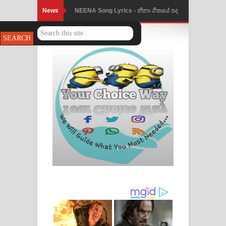
News
Ahimi Wimai Himi Song Lyrics - අහිමි
විමයි හිමි ගීතයේ පද පෙළ
Mathaka Parana Song Lyrics - මතක
පාරනා ගීතයේ පද පෙළ
Nimnadhen Song Lyrics - නිම්නාදෙන්
ගීතයේ පද පෙළ
Obamai Mage Adare Song Lyrics -
ඔබමයි මගේ ආදරේ ගීතයේ පද පෙළ
Pansal Gihin Song Lyrics - පන්සල් ගිහිං
ගීතයේ පද පෙළ
Ankeliya Song Lyrics - අංකෙළිය ගීතයේ