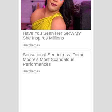
සෝසා ගීතයේ පද පෙළ
Heavy Weight Song Lyrics
Aye Lanweela Song Lyrics - ආයේ
ලංවීලා ගීතයේ පද පෙළ
Ala purannata Song Lyrics - ආල
පුරන්නට ගීතයේ පද පෙළ
FEVER DREAM Lyrics - Alex Warren
BTS : Hooligan Lyrics
Apa Hamuwee Song Lyrics - අප හමුවී
ගීතයේ පද පෙළ