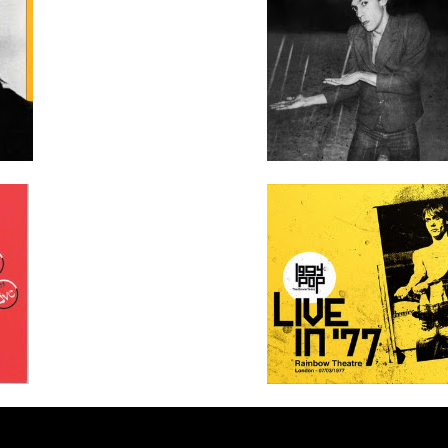
 ගීතයේ පද පෙළ
යේ පද පෙළ
තයේ පද පෙළ
 පද පෙළ