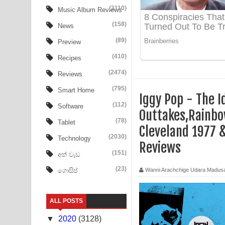
Aye Lanweela Song Lyrics - ආයේ ලංවීලා ගීතයේ පද
(3110)
Music Album Reviews
(158)
Ala purannata Song Lyrics - ආල පුරන්නට ගීතයේ ප
News
(89)
Preview
FEVER DREAM Lyrics - Alex Warren
(410)
Recipes
BTS : Hooligan Lyrics
(2474)
Reviews
Apa Hamuwee Song Lyrics - අප හමුවී ගීතයේ පද ප
(795)
Smart Home
Iggy Pop - The Id
(112)
Software
PATHINIYE Song Lyrics - පතිනියනේ ගීතයේ පද පෙළ
Outtakes,Rainbo
(78)
Tablet
Cleveland 1977 
Sorry Sir Song Lyrics - සොරි සර් ගීතයේ පද පෙළ
(2030)
Technology
Reviews
Mathaka Aluthin Liyanna Song Lyrics - මතක අලුති
(151)
අත් වැඩ
(23)
Wanni Arachchige Udara Madus
ගොසිප්
Sandak Awith Song Lyrics - සඳක් ඇවිත් ගීතයේ පද 
Swetha Sande Song Lyrics - ශ්වේත සඳේ ගීතයේ පද
ALL POSTS
Ma Igili Giya Lyrics - මා ඉගිලී ගියා ගීතයේ පද පෙළ
▼
2020
(3128)