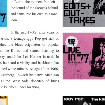
in Berlin, the moment Pop left
the sound of the Stooges behind
and came into his own as a lone
ද පෙළ
icon.
In the mid-1960s, after years of
nvasion, a teenage Iggy Pop got sick of
thed the blues originators of popular
ද පෙළ
d the Kinks, and started listening to
ry, and John Lee Hooker instead. In
ts he heard a vitality and backbone that
ද පෙළ
diluted white mimics. At age 19, in 1966,
terberg, Jr.—left his native Michigan
 at the West Side doorstep of blues
 පද පෙළ
o be taken under his wing.