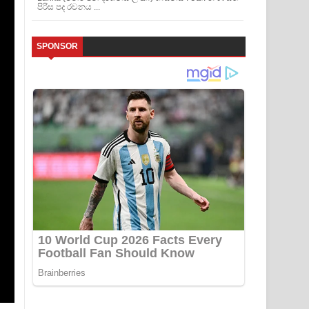
පිරිස පද රචනය ...
SPONSOR