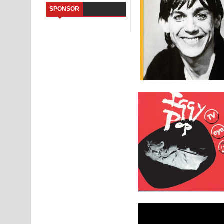
SPONSOR
Sandata Duka Hithila Song Lyrics - සඳට දුක හිතිලා
Sihina Song Lyrics - සිහින ගීතයේ පද පෙළ
Father Song Lyrics - ෆාදර් ගීතයේ පද පෙළ
Dannawada Mawa Song Lyrics - දන්නවාද මාව ගීත
NEENA Song Lyrics - නීනා ගීතයේ පද පෙළ
Ahimi Wimai Himi Song Lyrics - අහිමි විමයි හිමි ගී
Mathaka Parana Song Lyrics - මතක පාරනා ගීතයේ