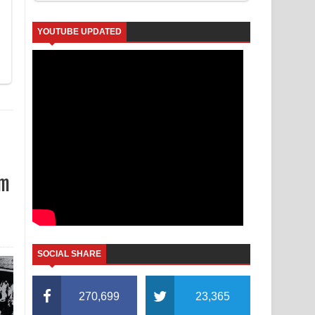
YOUTUBE UPDATED
um
SOCIAL SHARE
270,699
23,365