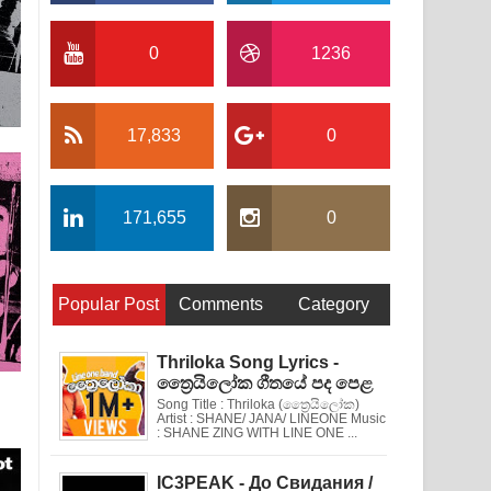
0
1236
17,833
0
171,655
0
Popular Post
Comments
Category
Thriloka Song Lyrics -
ත්‍රෛයිලෝක ගීතයේ පද පෙළ
Song Title : Thriloka (ත්‍රෛයිලෝක)
Artist : SHANE/ JANA/ LINEONE Music
: SHANE ZING WITH LINE ONE ...
IC3PEAK - До Свидания /