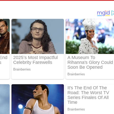
් අනාගතේ ගීතයේ පද පෙළ
තයේ පද පෙළ
 පද පෙළ
තයේ පද පෙළ
 ගීතයේ පද පෙළ
ද පෙළ