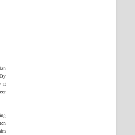
lan
 By
w at
eer
ting
hen
him