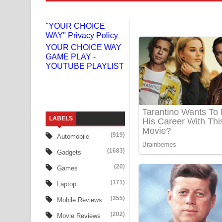
Liyamuda Dan Anagathe Song Lyrics - ලියමුද දැන
"YOUR CHOICE
WAY" Privacy Policy
Doni Song Lyrics - දෝණි ගීතයේ පද පෙළ
YOUR CHOICE WAY
GAME PLAY -
Benthara Palame Song Lyrics - බෙන්තර පාලමේ ගී
YOUTUBE PLAYLIST
Sanda Babalena Song Lyrics - සඳ බැබලෙන ගීතයේ
Adare Wadi Nisa Song Lyrics - ආදරේ වැඩි නිසා ගී
LABELS
UNUHUMA Song Lyrics - උණුහුම ගීතයේ පද පෙළ
(919)
Automobile
Katakara Song Lyrics - කටකාර ගීතයේ පද පෙළ
(1683)
Gadgets
Tharu Yaye Dilena Song Lyrics - තරු යායේ දිලෙනා
(20)
Games
(171)
Laptop
Ow Man Sosa Song Lyrics - ඔව් මං සෝසා ගීතයේ ප
(355)
Mobile Reviews
Heavy Weight Song Lyrics
(202)
Movie Reviews