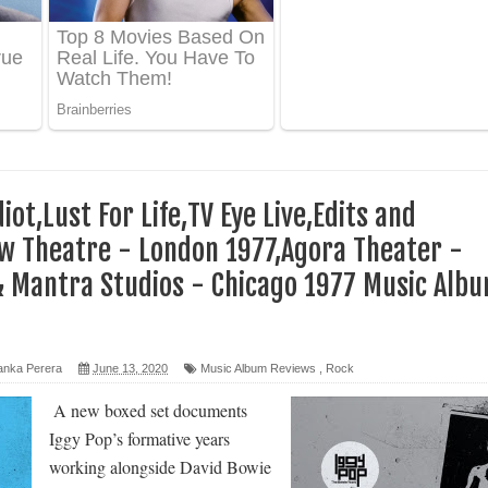
 පෙළ
ද පෙළ
ෙළ
iot,Lust For Life,TV Eye Live,Edits and
w Theatre - London 1977,Agora Theater -
& Mantra Studios - Chicago 1977 Music Alb
න් ලියන්න ගීතයේ පද පෙළ
anka Perera
June 13, 2020
Music Album Reviews
,
Rock
පෙළ
A new boxed set documents
 පෙළ
Iggy Pop’s formative years
working alongside David Bowie