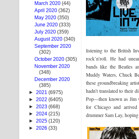
March 2020
(44)
Ras Balan Song Lyrics - රැස් බලන් ගීතයේ පද පෙළ
April 2020
(362)
May 2020
(350)
Hoda sihiyen Song Lyrics - හොද සිහියෙන් ගීතයේ ප
June 2020
(333)
July 2020
(359)
Awanken Song Lyrics - අවංකෙන් ගීතයේ පද පෙළ
August 2020
(340)
September 2020
Pa Sina Song Lyrics - පෑ සිනා ගීතයේ පද පෙළ
listening to the British I
(302)
rock’n’roll. He had unear
October 2020
Pemwanthiye Song Lyrics - පෙම්වන්තියේ ගීතයේ ප
(305)
bands like the Beatles an
November 2020
(348)
Manobhawa Song Lyrics - මනෝභව ගීතයේ පද පෙළ
Muddy Waters, Chuck Ber
December 2020
these groundbreaking artis
(385)
Akahe Indala Song Lyrics - ආකාහේ ඉඳලා ගීතයේ ප
hadn’t translated to their 
►
2021
(6975)
Pop—then known as Jim Os
Raawaya Song Lyrics - රාවය ගීතයේ පද පෙළ
►
2022
(6405)
for Chicago and arrived
►
2023
(668)
Saddeta Denna Song Lyrics - සද්දෙට දෙන්න ගීතයේ
►
2024
(215)
drummer Sam Lay, hoping t
►
2025
(120)
Kaalaya Song Lyrics - කාලය ගීතයේ පද පෙළ
►
2026
(33)
Aramuna Song Lyrics - අරමුණ ගීතයේ පද පෙළ