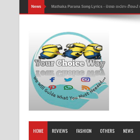
News
Nimnadhen Song Lyrics - නිම්නාදෙන් ගීතයේ පද පෙ
Obamai Mage Adare Song Lyrics - ඔබමයි මගේ ආද
Pansal Gihin Song Lyrics - පන්සල් ගිහිං ගීතයේ පද ප
Ankeliya Song Lyrics - අංකෙළිය ගීතයේ පද පෙළ
DEAR GOD Song Lyrics - ඩියර් ගෝඩ් ගීතයේ පද පෙ
MANAMALA KATHA Song Lyrics - මනමාල කතා ගී
Dai Dai Lyrics - Shakira, Burna Boy | 2026 footbal
Lassana Amma Song Lyrics - ලස්සන අම්මා ගීතයේ
Gemak Deela Song Lyrics - ගේමක් දීලා ගීතයේ පද 
Niwuna Numba Hinda Song Lyrics - නිවුනා නුඹ හින
HOME
REVIEWS
FASHION
OTHERS
NEWS
Numba Dun Aadare Song Lyrics - නුඹ දුන් ආදරේ ග