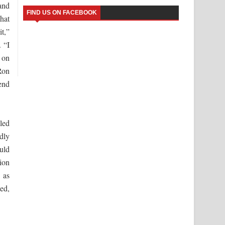
and
FIND US ON FACEBOOK
hat
t,”
 “I
 on
 Ron
end
eled
dly
ould
tion
 as
ed,