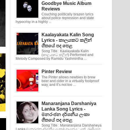
Goodbye Music Album
Reviews
Couching politically brazen lyrics
about police repression and state
hypocrisy in a highly ...
Kaalayakata Kalin Song
Lyrics - කාලයකට කලින්
ගීතයේ පද පෙළ
Song Title : Kaalayakata Kalin
(කාලයකට කලින්) Performed and
Melody Composed by Ramidu Yashmintha ...
Pinter Review
The Pinter allows newbies to brew
beer and cider in a virtually foolproof
way, and it’s not too ...
Manaranjana Darshaniya
Lanka Song Lyrics -
මනරංජන දර්ශනීය ලංකා
ගීතයේ පද පෙළ
Song Title : Manaranjana Darshaneya
Lanka (මනරංජන දර්ශනීය ලංකා) ගායනය : කේ. රාණි සහ