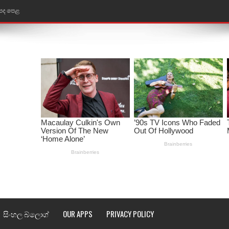
ළ
රේ ගීතයේ පද පෙළ
ෙළ
ළ
තයේ පද පෙළ
l world cup song lyrics
 පද පෙළ
පෙළ
්දා ගීතයේ පද පෙළ
සිංහල බ්ලොග්
OUR APPS
PRIVACY POLICY
ීතයේ පද පෙළ