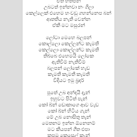
ඒත් හිතපන්
උබටත් ඉන්නවා නං ගිලා
කෙල්ලෙක් එහෙම හංවඩු ගහන්නෙප බන්
ආතතිය නැති වෙන්න
ඒකි මට මසුරන්
ලෝටා මෙහෙ බලපන්
කොල්ලො කෙල්ලන්ට කැමති
කෙල්ලො කොල්ලන්ට කැමති
තිබ්බෙ එහෙමයි ලෝකෙ
ඇතිවීම් නැතිවීම්
බලපන් ලෝකේ හැඩ
කැමති කැමති කැමති
විදියට ඉමු බ්‍රදර්
පුතේ උබ අන්දයි දැන්
ඉහුවට පිටිත් පැන්
කෝ බ්න් ඩොකාගෙ ආව වැඩ
කෝ බ්න් හිටිය ගැන්
මේ උබ නොසිතු තැන්
මෙතනම ඉන්න ඕනෙනම්
මට කියපන් ගීත එපා
කපමු කෙසෙල් කැන්