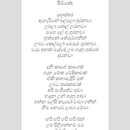
සීමිතේද
පෙළ
දොස්තර
ඇහැරියන් බල්ලො බුරනවා
උබලා තොල් උරනවා
මගෙ ලේ ගු ගුරනවා
හුත්තෝ තේරුම්ගනින්
උබට කෙල්ලෝ පෙරුම් පුරනවා
වැඩ දාහක් මැද්දේ උබ ගෑනු පස්සේ
දුවනවා
දනී කාගේ කාගෙත්
ගැන මේක වේදිකාවක්
ඒකි කනාමැදිරි මුත්
උබට තාරකාවක්
අපි සංගීතේට දාවා
හැදුන උන් ගෑනු පාවා
ගන්න ලේසී නෑඩෝ වාවා ගනින්
හිම නෙවෙ ලාවා මේවා
හරි හරි හරි හරි බ්න්
උබ පිලිගන්නම් මම