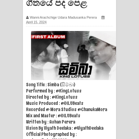
ගීතයේ පද පෙළ
ගීතයේ පද පෙළ
Wanni Arachchige Udara Madusanka Perera
Ras Balan Song Lyrics - රැස් බලන්
April 15, 2024
ගීතයේ පද පෙළ
Hoda sihiyen Song Lyrics - හොද
සිහියෙන් ගීතයේ පද පෙළ
Awanken Song Lyrics - අවංකෙන්
Song Title : Simba (සිම්බා)
ගීතයේ පද පෙළ
Performed by : @KingLotuss
Directed by : @KingLotuss
Pa Sina Song Lyrics - පෑ සිනා ගීතයේ
Music Produced : @DILUBeats
Recorded @ Mora Studios @ChanukaMora
පද පෙළ
Mix and Master : @DILUBeats
Written by : Ashan Perera
Pemwanthiye Song Lyrics -
Vision By Viyath Deelaka : @ViyathDeelaka
Official Photographed by :
පෙම්වන්තියේ ගීතයේ පද පෙළ