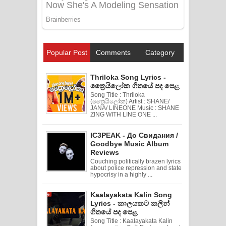
Popular Post
Comments
Category
Thriloka Song Lyrics -
ත්‍රෛයිලෝක ගීතයේ පද පෙළ
Song Title : Thriloka
(ත්‍රෛයිලෝක) Artist : SHANE/
JANA/ LINEONE Music : SHANE
ZING WITH LINE ONE ...
IC3PEAK - До Свидания /
Goodbye Music Album
Reviews
Couching politically brazen lyrics
about police repression and state
hypocrisy in a highly ...
Kaalayakata Kalin Song
Lyrics - කාලයකට කලින්
ගීතයේ පද පෙළ
Song Title : Kaalayakata Kalin