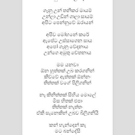
ගෑනු උන් තනිකර මායම්
උන්ලා උඩින් ගාලා සායම්
අපිට පෙන්නුවේ ඔරායන්
අපිව මෝහනේ කරේ
ඇපේට උස්සාගෙන සාය
අපෝ ගෑනු වේදනාය
උන්ගෙ අමුතු චේතනාය
මම යනවා
ඕන හුත්තක් උබ කරගනින්
කිව්වේ ඇත්තක් ඕන්නං
තිත්තක් වගේ පිලිගනින්
නෑ කිනිත්තක් සිහිය මොලේ
මිස හිතක් එපා
තිත්තක් නැත්තං
ඒකි සැනෙකින් උබව බිලිගනියි
කන් හැන්දෙන් කෑ
මට බන්දේසි