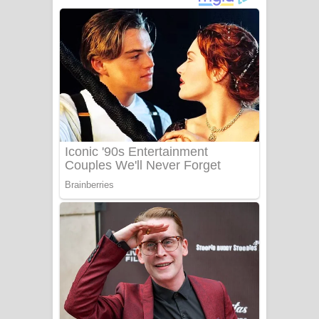
ගීතයේ පද පෙළ
Niwuna Numba Hinda Song Lyrics -
නිවුනා නුඹ හින්දා ගීතයේ පද පෙළ
Numba Dun Aadare Song Lyrics - නුඹ
දුන් ආදරේ ගීතයේ පද පෙළ
Liyamuda Dan Anagathe Song Lyrics
- ලියමුද දැන් අනාගතේ ගීතයේ පද පෙළ
Doni Song Lyrics - දෝණි ගීතයේ පද
පෙළ
Benthara Palame Song Lyrics -
බෙන්තර පාලමේ ගීතයේ පද පෙළ