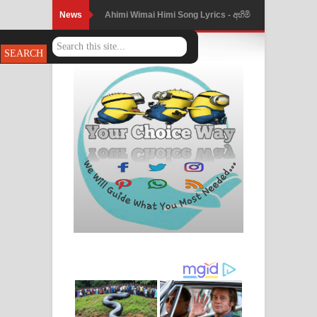
News
Ahimi Wimai Himi Song Lyrics - අහිමි
විමයි හිමි ගීතයේ පද පෙළ
Mathaka Parana Song Lyrics - මතක
පාරනා ගීතයේ පද පෙළ
Nimnadhen Song Lyrics - නිම්නාදෙන්
ගීතයේ පද පෙළ
Obamai Mage Adare Song Lyrics -
ඔබමයි මගේ ආදරේ ගීතයේ පද පෙළ
Pansal Gihin Song Lyrics - පන්සල් ගිහිං
ගීතයේ පද පෙළ
Ankeliya Song Lyrics - අංකෙළිය ගීතයේ