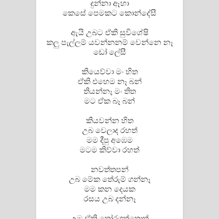
දුන්නා ඈහා
කෙසේ පෙමකට කොන්දේසී
ඇයි උබට ඒකි සුවිශේෂි
කලු පැල්ලම් යවන්නනම් වෙන්නෙ නෑ
ඩෝ ලේසී
කියෙව්වා මං හිත
ඒකි එහෙම නෑ බන්
තියන්නෑ මං තිත
මට ඒක බෑ බන්
කියවන්න හිත
උබ වෙලාද රහත්
මම දීපු අඹෙම
මටම කිව්වා රහත්
නවත්තපන්
උබ මේක තේරුම් ගන්නෑ
මම කන දෙයක
රසය උබ දන්නෑ
උඹ ඒකි තෝරගත්තොත්