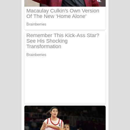
Sanda Babalena Song Lyrics - සඳ
බැබලෙන ගීතයේ පද පෙළ
Adare Wadi Nisa Song Lyrics - ආදරේ
වැඩි නිසා ගීතයේ පද පෙළ
UNUHUMA Song Lyrics - උණුහුම
ගීතයේ පද පෙළ
Katakara Song Lyrics - කටකාර ගීතයේ
පද පෙළ
Tharu Yaye Dilena Song Lyrics - තරු
යායේ දිලෙනා ගීතයේ පද පෙළ
Ow Man Sosa Song Lyrics - ඔව් මං