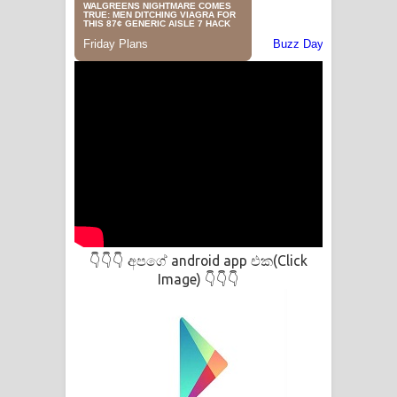
අපගේ android app එක(Click
👇👇👇
Image)
👇👇👇