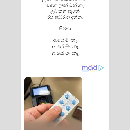
එතන ඉදන් මන් නෑ
උබ කන කුනේ
රහ කබරයා දන්නෑ
සිම්බා
ආයේ මං නෑ
ආයේ මං නෑ
ආයේ මං නෑ