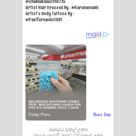
@chamalkalasith8735
Artist Hair Dressed By : @Karanaveami
Manobhawa Song Lyrics - මනෝභව
Artist's Body Tattoos By :
@Pavifernando1991
ගීතයේ පද පෙළ
Akahe Indala Song Lyrics - ආකාහේ
ඉඳලා ගීතයේ පද පෙළ
Raawaya Song Lyrics - රාවය ගීතයේ
පද පෙළ
Saddeta Denna Song Lyrics - සද්දෙට
දෙන්න ගීතයේ පද පෙළ
Kaalaya Song Lyrics - කාලය ගීතයේ පද
පෙළ
රාගයට වහල් උනා
රාගෙ පෙමවී පසුව ට්ච්මහල් උනා