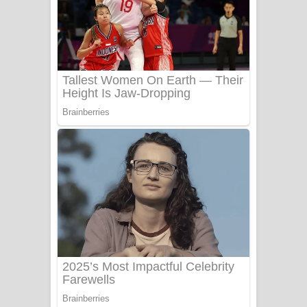
සෝසා ගීතයේ පද පෙළ
Heavy Weight Song Lyrics
Aye Lanweela Song Lyrics - ආයේ
ලංවීලා ගීතයේ පද පෙළ
Ala purannata Song Lyrics - ආල
පුරන්නට ගීතයේ පද පෙළ
FEVER DREAM Lyrics - Alex Warren
BTS : Hooligan Lyrics
Apa Hamuwee Song Lyrics - අප හමුවී
ගීතයේ පද පෙළ