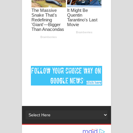
පද පෙළ
DEAR GOD Song Lyrics - ඩියර් ගෝඩ්
ගීතයේ පද පෙළ
MANAMALA KATHA Song Lyrics -
මනමාල කතා ගීතයේ පද පෙළ
Dai Dai Lyrics - Shakira, Burna Boy |
2026 football world cup song lyrics
Lassana Amma Song Lyrics - ලස්සන
අම්මා ගීතයේ පද පෙළ
Gemak Deela Song Lyrics - ගේමක් දීලා