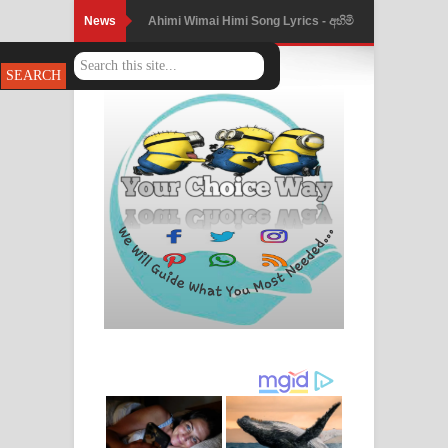
News
Ahimi Wimai Himi Song Lyrics - අහිමි
විමයි හිමි ගීතයේ පද පෙළ
Mathaka Parana Song Lyrics - මතක
පාරනා ගීතයේ පද පෙළ
Nimnadhen Song Lyrics - නිම්නාදෙන්
ගීතයේ පද පෙළ
Obamai Mage Adare Song Lyrics -
ඔබමයි මගේ ආදරේ ගීතයේ පද පෙළ
Pansal Gihin Song Lyrics - පන්සල් ගිහිං
ගීතයේ පද පෙළ
Ankeliya Song Lyrics - අංකෙළිය ගීතයේ