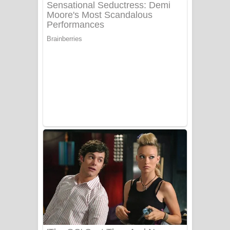
ගීතයේ පද පෙළ
Niwuna Numba Hinda Song Lyrics -
නිවුනා නුඹ හින්දා ගීතයේ පද පෙළ
Numba Dun Aadare Song Lyrics - නුඹ
දුන් ආදරේ ගීතයේ පද පෙළ
Liyamuda Dan Anagathe Song Lyrics
- ලියමුද දැන් අනාගතේ ගීතයේ පද පෙළ
Doni Song Lyrics - දෝණි ගීතයේ පද
පෙළ
Benthara Palame Song Lyrics -
බෙන්තර පාලමේ ගීතයේ පද පෙළ