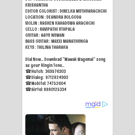
KRISHANTHA
EDITOR COLORIST : DINELKA MUTHUARACHCHI
Manobhawa Song Lyrics - මනෝභව
LOCATION : DEANDRA BOLGODA
VIOLIN : RASHEN KAHADUWA ARACHCHI
ගීතයේ පද පෙළ
CELLO : RAVIPATHI UTHPALA
GUITAR : AAYU NUWAN
Akahe Indala Song Lyrics - ආකාහේ
BASS GUITAR : MAXXI MANATHUNGA
KEYS : THILINA THARAKA
ඉඳලා ගීතයේ පද පෙළ
Dial Now... Download "Mawak Wagemai" song
Raawaya Song Lyrics - රාවය ගීතයේ
as your RingIn Tone...
☎Hutch: 369576303
පද පෙළ
☎Dialog: 8712824992
☎Mobitel: 74752604
Saddeta Denna Song Lyrics - සද්දෙට
☎Airtel: 8880125334
දෙන්න ගීතයේ පද පෙළ
Kaalaya Song Lyrics - කාලය ගීතයේ පද
පෙළ