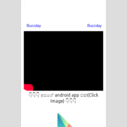
අපගේ android app එක(Click
👇👇👇
Image)
👇👇👇