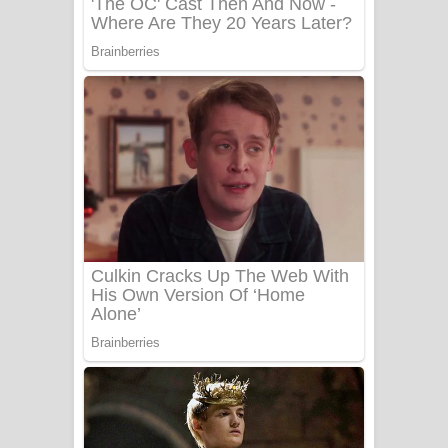
Sanda Babalena Song Lyrics - සඳ
බැබලෙන ගීතයේ පද පෙළ
Adare Wadi Nisa Song Lyrics - ආදරේ
වැඩි නිසා ගීතයේ පද පෙළ
UNUHUMA Song Lyrics - උණුහුම
ගීතයේ පද පෙළ
Katakara Song Lyrics - කටකාර ගීතයේ
පද පෙළ
Tharu Yaye Dilena Song Lyrics - තරු
යායේ දිලෙනා ගීතයේ පද පෙළ
Ow Man Sosa Song Lyrics - ඔව් මං