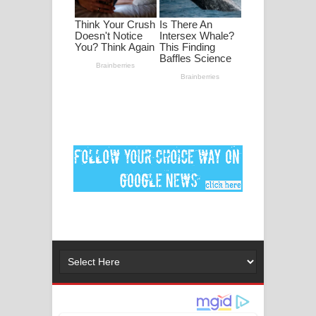
පද පෙළ
DEAR GOD Song Lyrics - ඩියර් ගෝඩ්
ගීතයේ පද පෙළ
MANAMALA KATHA Song Lyrics -
මනමාල කතා ගීතයේ පද පෙළ
Dai Dai Lyrics - Shakira, Burna Boy |
2026 football world cup song lyrics
Lassana Amma Song Lyrics - ලස්සන
අම්මා ගීතයේ පද පෙළ
Gemak Deela Song Lyrics - ගේමක් දීලා