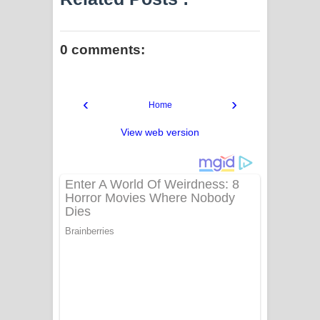
0 comments:
‹
›
Home
View web version