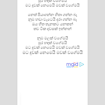
පුර හඳක් වගේමයි
පෙළ
මට දුවක් නෙමෙයි මවක් වගේමයි
නෙත් පියාගන්න හිතා ගන්න බෑ
නුඹ හඬා වැටෙයි දරා ගන්න බෑ
ඔය හිත තැනකට යනකන්
තව ටික දවසක් ඉන්නන්
නුඹ මලක් වගේමයි
පුර හඳක් වගේමයි
මට දුවක් නෙමෙයි මවක් වගේමයි
මට දුවක් නෙමෙයි මවක් වගේමයි