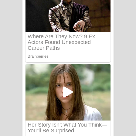
සෝසා ගීතයේ පද පෙළ
Heavy Weight Song Lyrics
Aye Lanweela Song Lyrics - ආයේ
ලංවීලා ගීතයේ පද පෙළ
Ala purannata Song Lyrics - ආල
පුරන්නට ගීතයේ පද පෙළ
FEVER DREAM Lyrics - Alex Warren
BTS : Hooligan Lyrics
Apa Hamuwee Song Lyrics - අප හමුවී
ගීතයේ පද පෙළ