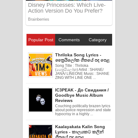
Popular Post
Comments
Category
Thriloka Song Lyrics -
ත්‍රෛයිලෝක ගීතයේ පද පෙළ
Song Title : Thriloka
(ත්‍රෛයිලෝක) Artist : SHANE/
JANA/ LINEONE Music : SHANE
ZING WITH LINE ONE ...
IC3PEAK - До Свидания /
Goodbye Music Album
Reviews
Couching politically brazen lyrics
about police repression and state
hypocrisy in a highly ...
Kaalayakata Kalin Song
Lyrics - කාලයකට කලින්
ගීතයේ පද පෙළ