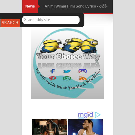
News
Ahimi Wimai Himi Song Lyrics - අහිමි
විමයි හිමි ගීතයේ පද පෙළ
Mathaka Parana Song Lyrics - මතක
පාරනා ගීතයේ පද පෙළ
Nimnadhen Song Lyrics - නිම්නාදෙන්
ගීතයේ පද පෙළ
Obamai Mage Adare Song Lyrics -
ඔබමයි මගේ ආදරේ ගීතයේ පද පෙළ
Pansal Gihin Song Lyrics - පන්සල් ගිහිං
ගීතයේ පද පෙළ
Ankeliya Song Lyrics - අංකෙළිය ගීතයේ