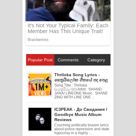
Popular Post
Comments
Category
Thriloka Song Lyrics -
ත්‍රෛයිලෝක ගීතයේ පද පෙළ
Song Title : Thriloka
(ත්‍රෛයිලෝක) Artist : SHANE/
JANA/ LINEONE Music : SHANE
ZING WITH LINE ONE ...
IC3PEAK - До Свидания /
Goodbye Music Album
Reviews
Couching politically brazen lyrics
about police repression and state
hypocrisy in a highly ...