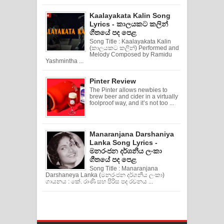
Kaalayakata Kalin Song
Lyrics - කාලයකට කලින්
ගීතයේ පද පෙළ
Song Title : Kaalayakata Kalin
(කාලයකට කලින්) Performed and
Melody Composed by Ramidu
Yashmintha ...
Pinter Review
The Pinter allows newbies to
brew beer and cider in a virtually
foolproof way, and it’s not too ...
Manaranjana Darshaniya
Lanka Song Lyrics -
මනරංජන දර්ශනීය ලංකා
ගීතයේ පද පෙළ
Song Title : Manaranjana
Darshaneya Lanka (මනරංජන දර්ශනීය ලංකා)
ගායනය : කේ. රාණි සහ පිරිස පද රචනය ...