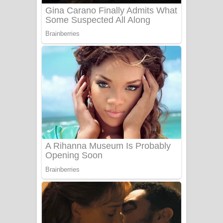
Sanda Babalena Song Lyrics - සඳ
බැබලෙන ගීතයේ පද පෙළ
Adare Wadi Nisa Song Lyrics - ආදරේ
වැඩි නිසා ගීතයේ පද පෙළ
UNUHUMA Song Lyrics - උණුහුම
ගීතයේ පද පෙළ
Katakara Song Lyrics - කටකාර ගීතයේ
පද පෙළ
Tharu Yaye Dilena Song Lyrics - තරු
යායේ දිලෙනා ගීතයේ පද පෙළ
Ow Man Sosa Song Lyrics - ඔව් මං