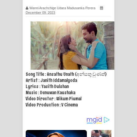
ගීතයේ පද පෙළ
Wanni Arachchige Udara Madusanka Perera
December 09, 2023
Ras Balan Song Lyrics - රැස් බලන්
ගීතයේ පද පෙළ
Hoda sihiyen Song Lyrics - හොද
සිහියෙන් ගීතයේ පද පෙළ
Awanken Song Lyrics - අවංකෙන්
Song Title : Ansathu Unath (අන්සතු වුණත්)
Artist : Janith Iddamalgoda
ගීතයේ පද පෙළ
Lyrics : Yasith Dulshan
Music : Denuwan Kaushaka
Pa Sina Song Lyrics - පෑ සිනා ගීතයේ
Video Director : Wikum Piumal
Video Production : V Cinema
පද පෙළ
Pemwanthiye Song Lyrics -
පෙම්වන්තියේ ගීතයේ පද පෙළ