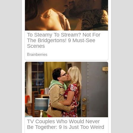
සෝසා ගීතයේ පද පෙළ
Heavy Weight Song Lyrics
Aye Lanweela Song Lyrics - ආයේ
ලංවීලා ගීතයේ පද පෙළ
Ala purannata Song Lyrics - ආල
පුරන්නට ගීතයේ පද පෙළ
FEVER DREAM Lyrics - Alex Warren
BTS : Hooligan Lyrics
Apa Hamuwee Song Lyrics - අප හමුවී
ගීතයේ පද පෙළ