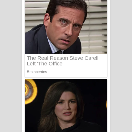
ගීතයේ පද පෙළ
Niwuna Numba Hinda Song Lyrics -
නිවුනා නුඹ හින්දා ගීතයේ පද පෙළ
Numba Dun Aadare Song Lyrics - නුඹ
දුන් ආදරේ ගීතයේ පද පෙළ
Liyamuda Dan Anagathe Song Lyrics
- ලියමුද දැන් අනාගතේ ගීතයේ පද පෙළ
Doni Song Lyrics - දෝණි ගීතයේ පද
පෙළ
Benthara Palame Song Lyrics -
බෙන්තර පාලමේ ගීතයේ පද පෙළ