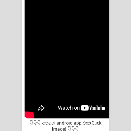
අපගේ android app එක(Click
👇👇👇
Image)
👇👇👇