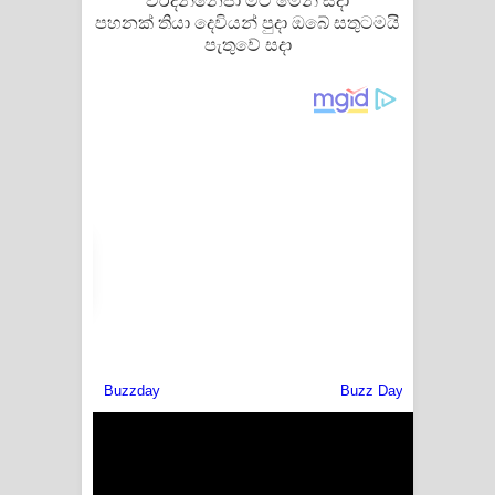
වරදින්නෙපා මට මෙන් සදා
පහනක් තියා දෙවියන් පුදා ඔබේ සතුටමයි
පෙළ
පැතුවේ සදා