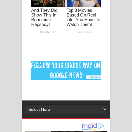
පද පෙළ
DEAR GOD Song Lyrics - ඩියර් ගෝඩ්
ගීතයේ පද පෙළ
MANAMALA KATHA Song Lyrics -
මනමාල කතා ගීතයේ පද පෙළ
Dai Dai Lyrics - Shakira, Burna Boy |
2026 football world cup song lyrics
Lassana Amma Song Lyrics - ලස්සන
අම්මා ගීතයේ පද පෙළ
Gemak Deela Song Lyrics - ගේමක් දීලා