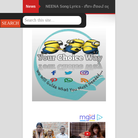
News
Ahimi Wimai Himi Song Lyrics - අහිමි
විමයි හිමි ගීතයේ පද පෙළ
Mathaka Parana Song Lyrics - මතක
පාරනා ගීතයේ පද පෙළ
Nimnadhen Song Lyrics - නිම්නාදෙන්
ගීතයේ පද පෙළ
Obamai Mage Adare Song Lyrics -
ඔබමයි මගේ ආදරේ ගීතයේ පද පෙළ
Pansal Gihin Song Lyrics - පන්සල් ගිහිං
ගීතයේ පද පෙළ
Ankeliya Song Lyrics - අංකෙළිය ගීතයේ