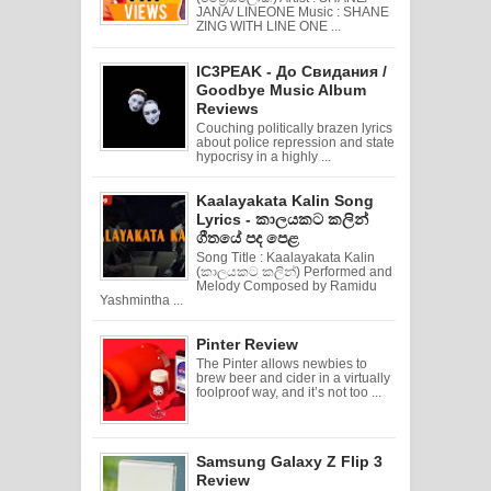
JANA/ LINEONE Music : SHANE
ZING WITH LINE ONE ...
IC3PEAK - До Свидания /
Goodbye Music Album
Reviews
Couching politically brazen lyrics
about police repression and state
hypocrisy in a highly ...
Kaalayakata Kalin Song
Lyrics - කාලයකට කලින්
ගීතයේ පද පෙළ
Song Title : Kaalayakata Kalin
(කාලයකට කලින්) Performed and
Melody Composed by Ramidu
Yashmintha ...
Pinter Review
The Pinter allows newbies to
brew beer and cider in a virtually
foolproof way, and it’s not too ...
Samsung Galaxy Z Flip 3
Review