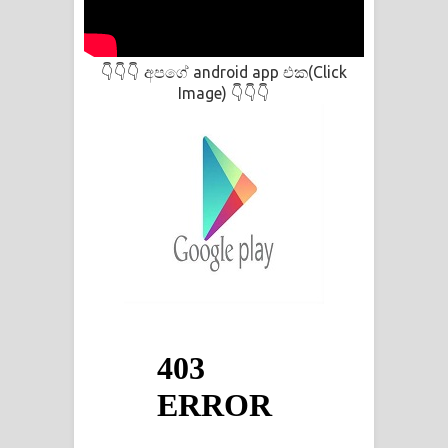
අපගේ android app එක(Click
👇👇👇
Image)
👇👇👇