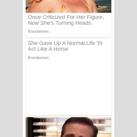
Sanda Babalena Song Lyrics - සඳ
බැබලෙන ගීතයේ පද පෙළ
Adare Wadi Nisa Song Lyrics - ආදරේ
වැඩි නිසා ගීතයේ පද පෙළ
UNUHUMA Song Lyrics - උණුහුම
ගීතයේ පද පෙළ
Katakara Song Lyrics - කටකාර ගීතයේ
පද පෙළ
Tharu Yaye Dilena Song Lyrics - තරු
යායේ දිලෙනා ගීතයේ පද පෙළ
Ow Man Sosa Song Lyrics - ඔව් මං