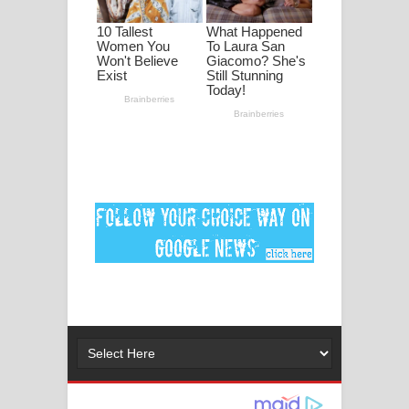
පද පෙළ
DEAR GOD Song Lyrics - ඩියර් ගෝඩ්
ගීතයේ පද පෙළ
MANAMALA KATHA Song Lyrics -
මනමාල කතා ගීතයේ පද පෙළ
Dai Dai Lyrics - Shakira, Burna Boy |
2026 football world cup song lyrics
Lassana Amma Song Lyrics - ලස්සන
අම්මා ගීතයේ පද පෙළ
Gemak Deela Song Lyrics - ගේමක් දීලා