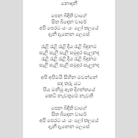
Aramuna Song Lyrics - අරමුණ ගීතයේ
නොදනී
පෙන බිඳිති වාගේ
පද පෙළ
සිත බිඳෙන වාරේ
අපි පෙරට යං යං ලෝ තලයේ
Sandata Duka Hithila Song Lyrics -
දැනී දැනෙන ලෙසේ
සඳට දුක හිතිලා ගීතයේ පද පෙළ
රැළි රැළි රැළි දිය රැළි බිඳුනම
සැලි සැලි සැලි සමුදුර සැලුනද
Sihina Song Lyrics - සිහින ගීතයේ පද
රැළි රැළි රැළි දිය රැළි බිඳුනම
සැලි සැලි සැලි සමුදුර සැලුනද
පෙළ
අපි අපිමයි සිහින මවන්නේ
Father Song Lyrics - ෆාදර් ගීතයේ පද
සඳ තරු යට
පිය මනිමූ ඈත දිගන්තයේ
පෙළ
කෙටි නැවතුමේ නැවතී
Dannawada Mawa Song Lyrics -
පෙන බිඳිති වාගේ
සිත බිඳෙන වාරේ
දන්නවාද මාව ගීතයේ පද පෙළ
අපි පෙරට යං යං ලෝ තලයේ
දැනී දැනෙන ලෙසේ
NEENA Song Lyrics - නීනා ගීතයේ පද