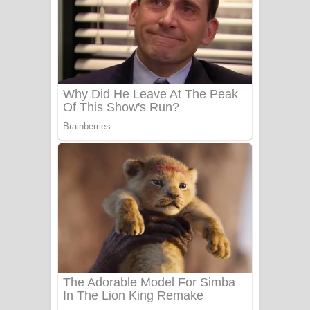
සෝසා ගීතයේ පද පෙළ
Heavy Weight Song Lyrics
Aye Lanweela Song Lyrics - ආයේ
ලංවීලා ගීතයේ පද පෙළ
Ala purannata Song Lyrics - ආල
පුරන්නට ගීතයේ පද පෙළ
FEVER DREAM Lyrics - Alex Warren
BTS : Hooligan Lyrics
Apa Hamuwee Song Lyrics - අප හමුවී
ගීතයේ පද පෙළ