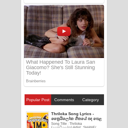
Popular Post
Comments
Category
Thriloka Song Lyrics -
ත්‍රෛයිලෝක ගීතයේ පද පෙළ
Song Title : Thriloka
(ත්‍රෛයිලෝක) Artist : SHANE/