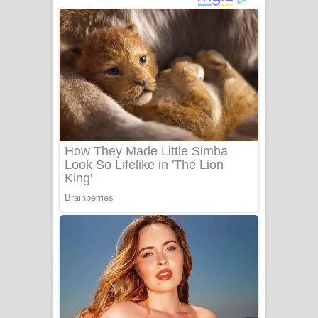
ගීතයේ පද පෙළ
Niwuna Numba Hinda Song Lyrics -
නිවුනා නුඹ හින්දා ගීතයේ පද පෙළ
Numba Dun Aadare Song Lyrics - නුඹ
දුන් ආදරේ ගීතයේ පද පෙළ
Liyamuda Dan Anagathe Song Lyrics
- ලියමුද දැන් අනාගතේ ගීතයේ පද පෙළ
Doni Song Lyrics - දෝණි ගීතයේ පද
පෙළ
Benthara Palame Song Lyrics -
බෙන්තර පාලමේ ගීතයේ පද පෙළ