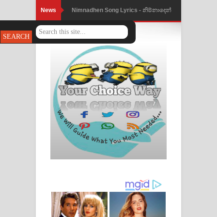
News
Nimnadhen Song Lyrics - නිම්නාදෙන්
ගීතයේ පද පෙළ
Obamai Mage Adare Song Lyrics -
ඔබමයි මගේ ආදරේ ගීතයේ පද පෙළ
Pansal Gihin Song Lyrics - පන්සල් ගිහිං
ගීතයේ පද පෙළ
Ankeliya Song Lyrics - අංකෙළිය ගීතයේ
පද පෙළ
DEAR GOD Song Lyrics - ඩියර් ගෝඩ්
ගීතයේ පද පෙළ
MANAMALA KATHA Song Lyrics -