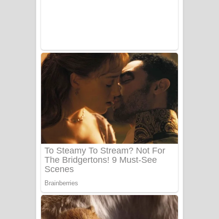
UNUHUMA Song Lyrics - උණුහුම
ගීතයේ පද පෙළ
Katakara Song Lyrics - කටකාර ගීතයේ
පද පෙළ
Tharu Yaye Dilena Song Lyrics - තරු
යායේ දිලෙනා ගීතයේ පද පෙළ
Ow Man Sosa Song Lyrics - ඔව් මං
සෝසා ගීතයේ පද පෙළ
Heavy Weight Song Lyrics
Aye Lanweela Song Lyrics - ආයේ
ලංවීලා ගීතයේ පද පෙළ