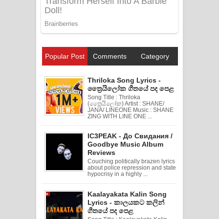
Popular Post
Comments
Category
Thriloka Song Lyrics -
ත්‍රෛයිලෝක ගීතයේ පද පෙළ
Song Title : Thriloka
(ත්‍රෛයිලෝක) Artist : SHANE/
JANA/ LINEONE Music : SHANE
ZING WITH LINE ONE ...
IC3PEAK - До Свидания /
Goodbye Music Album
Reviews
Couching politically brazen lyrics
about police repression and state
hypocrisy in a highly ...
Kaalayakata Kalin Song
Lyrics - කාලයකට කලින්
ගීතයේ පද පෙළ