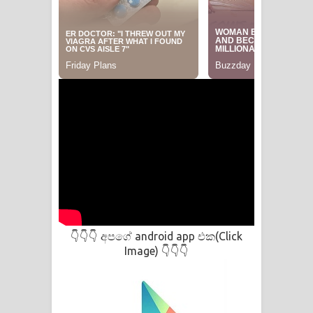
අපගේ android app එක(Click
👇👇👇
Image)
👇👇👇