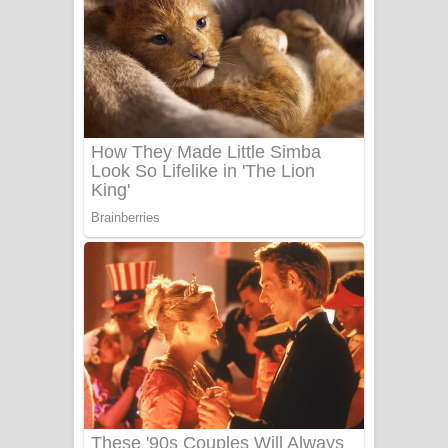
Ala purannata Song Lyrics - ආල
පුරන්නට ගීතයේ පද පෙළ
FEVER DREAM Lyrics - Alex Warren
BTS : Hooligan Lyrics
Apa Hamuwee Song Lyrics - අප හමුවී
ගීතයේ පද පෙළ
PATHINIYE Song Lyrics - පතිනියනේ
ගීතයේ පද පෙළ
Sorry Sir Song Lyrics - සොරි සර්
ගීතයේ පද පෙළ