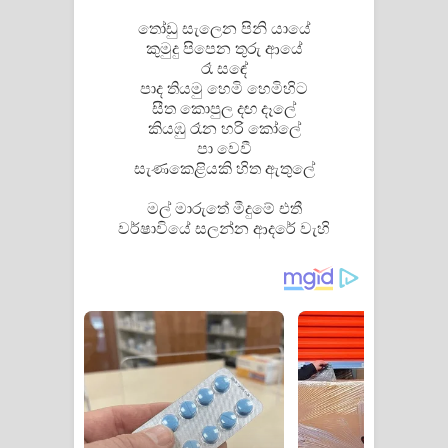
තෝඩු සැලෙන පිනි යායේ
කුමුදු පිපෙන තුරු ආයේ
රෑ සඳේ
පාද තියමු හෙමි හෙමිහිට
සීත කොපුල දඟ දෑලේ
කියඹු රෑන හරි කෝලේ
පා වෙවී
සැණකෙළියකි හිත ඇතුලේ
මල් මාරුතේ මීදුමේ එතී
වර්ෂාවියේ සලන්න ආදරේ වැහි