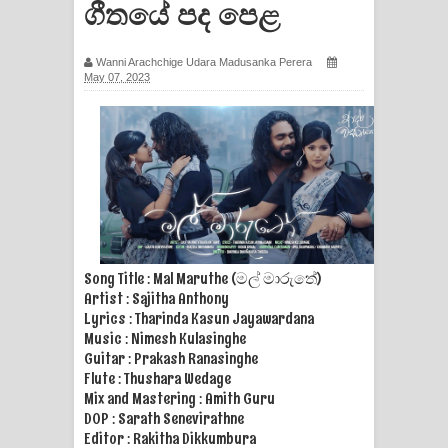
ගීතයේ පද පෙළ
සිහියෙන් ගීතයේ පද පෙළ
Awanken Song Lyrics - අවංකෙන්
Wanni Arachchige Udara Madusanka Perera
May 07, 2023
ගීතයේ පද පෙළ
Pa Sina Song Lyrics - පෑ සිනා ගීතයේ
පද පෙළ
Pemwanthiye Song Lyrics -
පෙම්වන්තියේ ගීතයේ පද පෙළ
Song Title : Mal Maruthe (මල් මාරුතේ)
Artist : Sajitha Anthony
Lyrics : Tharinda Kasun Jayawardana
Manobhawa Song Lyrics - මනෝභව
Music : Nimesh Kulasinghe
Guitar : Prakash Ranasinghe
ගීතයේ පද පෙළ
Flute : Thushara Wedage
Mix and Mastering : Amith Guru
Akahe Indala Song Lyrics - ආකාහේ
DOP : Sarath Senevirathne
Editor : Rakitha Dikkumbura
ඉඳලා ගීතයේ පද පෙළ