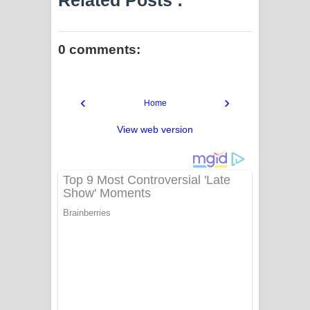
Related Posts :
0 comments:
‹
›
Home
View web version