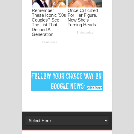
මනමාල කතා ගීතයේ පද පෙළ
Dai Dai Lyrics - Shakira, Burna Boy |
2026 football world cup song lyrics
Lassana Amma Song Lyrics - ලස්සන
අම්මා ගීතයේ පද පෙළ
Gemak Deela Song Lyrics - ගේමක් දීලා
ගීතයේ පද පෙළ
Niwuna Numba Hinda Song Lyrics -
නිවුනා නුඹ හින්දා ගීතයේ පද පෙළ
Numba Dun Aadare Song Lyrics - නුඹ