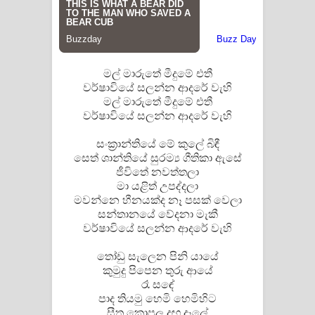
Sihina Song Lyrics - සිහින ගීතයේ පද
පෙළ
Father Song Lyrics - ෆාදර් ගීතයේ පද
මල් මාරුතේ මීදුමේ එතී
වර්ෂාවියේ සලන්න ආදරේ වැහි
පෙළ
මල් මාරුතේ මීදුමේ එතී
වර්ෂාවියේ සලන්න ආදරේ වැහි
Dannawada Mawa Song Lyrics -
සංක්‍රාන්තියේ මේ කුලේ බිඳී
දන්නවාද මාව ගීතයේ පද පෙළ
සෙත් ශාන්තියේ සුරම්‍ය ගීතිකා ඇසේ
ජීවිතේ නවත්තලා
NEENA Song Lyrics - නීනා ගීතයේ පද
මා යළිත් උපද්දලා
මවන්නෙ හීනයක්ද නෑ පසක් වෙලා
පෙළ
සන්තානයේ වේදනා මැකී
වර්ෂාවියේ සලන්න ආදරේ වැහි
Ahimi Wimai Himi Song Lyrics - අහිමි
තෝඩු සැලෙන පිනි යායේ
කුමුදු පිපෙන තුරු ආයේ
විමයි හිමි ගීතයේ පද පෙළ
රෑ සඳේ
පාද තියමු හෙමි හෙමිහිට
Mathaka Parana Song Lyrics - මතක
සීත කොපුල දඟ දෑලේ