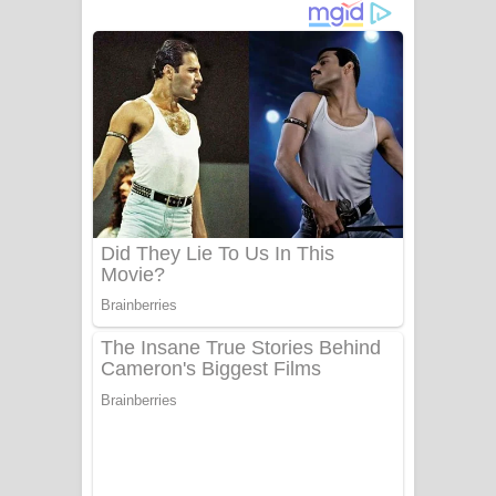
දුන් ආදරේ ගීතයේ පද පෙළ
Liyamuda Dan Anagathe Song Lyrics
- ලියමුද දැන් අනාගතේ ගීතයේ පද පෙළ
Doni Song Lyrics - දෝණි ගීතයේ පද
පෙළ
Benthara Palame Song Lyrics -
බෙන්තර පාලමේ ගීතයේ පද පෙළ
Sanda Babalena Song Lyrics - සඳ
බැබලෙන ගීතයේ පද පෙළ
Adare Wadi Nisa Song Lyrics - ආදරේ
වැඩි නිසා ගීතයේ පද පෙළ