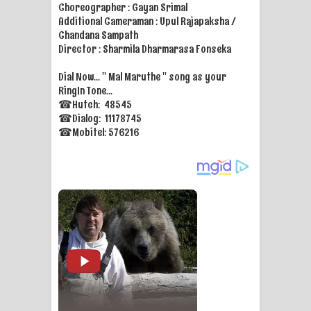
Choreographer : Gayan Srimal
Additional Cameraman : Upul Rajapaksha /
Raawaya Song Lyrics - රාවය ගීතයේ
Chandana Sampath
Director : Sharmila Dharmarasa Fonseka
පද පෙළ
Dial Now... " Mal Maruthe " song as your
Saddeta Denna Song Lyrics - සද්දෙට
RingIn Tone...
☎Hutch: 48545
දෙන්න ගීතයේ පද පෙළ
☎Dialog: 11178745
☎Mobitel: 576216
Kaalaya Song Lyrics - කාලය ගීතයේ පද
පෙළ
Aramuna Song Lyrics - අරමුණ ගීතයේ
පද පෙළ
Sandata Duka Hithila Song Lyrics -
සඳට දුක හිතිලා ගීතයේ පද පෙළ