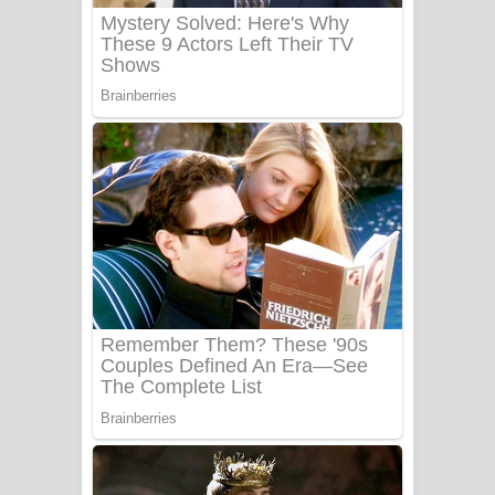
Benthara Palame Song Lyrics -
බෙන්තර පාලමේ ගීතයේ පද පෙළ
Sanda Babalena Song Lyrics - සඳ
බැබලෙන ගීතයේ පද පෙළ
Adare Wadi Nisa Song Lyrics - ආදරේ
වැඩි නිසා ගීතයේ පද පෙළ
UNUHUMA Song Lyrics - උණුහුම
ගීතයේ පද පෙළ
Katakara Song Lyrics - කටකාර ගීතයේ
පද පෙළ
Tharu Yaye Dilena Song Lyrics - තරු