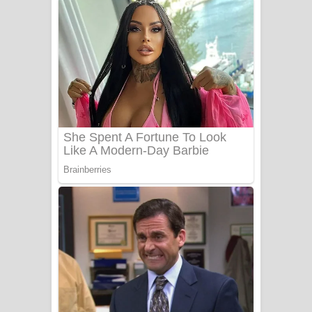
අම්මා ගීතයේ පද පෙළ
Gemak Deela Song Lyrics - ගේමක් දීලා
ගීතයේ පද පෙළ
Niwuna Numba Hinda Song Lyrics -
නිවුනා නුඹ හින්දා ගීතයේ පද පෙළ
Numba Dun Aadare Song Lyrics - නුඹ
දුන් ආදරේ ගීතයේ පද පෙළ
Liyamuda Dan Anagathe Song Lyrics
- ලියමුද දැන් අනාගතේ ගීතයේ පද පෙළ
Doni Song Lyrics - දෝණි ගීතයේ පද
පෙළ