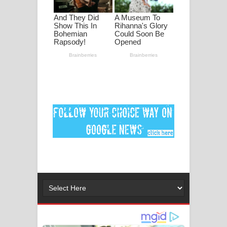
ගීතයේ පද පෙළ
Ankeliya Song Lyrics - අංකෙළිය ගීතයේ
පද පෙළ
DEAR GOD Song Lyrics - ඩියර් ගෝඩ්
ගීතයේ පද පෙළ
MANAMALA KATHA Song Lyrics -
මනමාල කතා ගීතයේ පද පෙළ
Dai Dai Lyrics - Shakira, Burna Boy |
2026 football world cup song lyrics
Lassana Amma Song Lyrics - ලස්සන