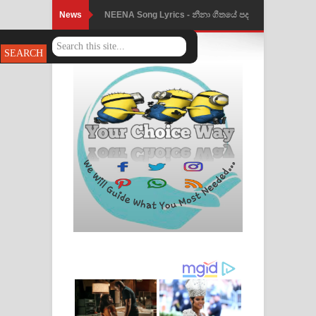
News
NEENA Song Lyrics - නීනා ගීතයේ පද
පෙළ
Ahimi Wimai Himi Song Lyrics - අහිමි
විමයි හිමි ගීතයේ පද පෙළ
Mathaka Parana Song Lyrics - මතක
පාරනා ගීතයේ පද පෙළ
Nimnadhen Song Lyrics - නිම්නාදෙන්
ගීතයේ පද පෙළ
Obamai Mage Adare Song Lyrics -
ඔබමයි මගේ ආදරේ ගීතයේ පද පෙළ
Pansal Gihin Song Lyrics - පන්සල් ගිහිං