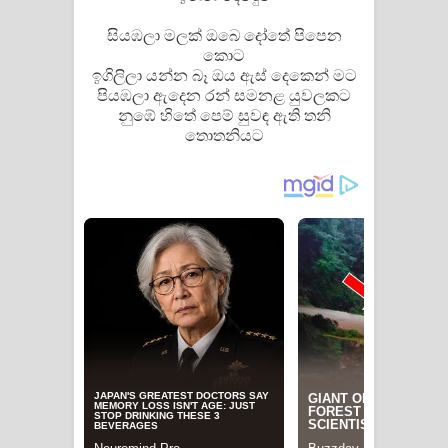
දන්නවාද මාව ගීතයේ පද පෙළ
සියඹලා මලක්‌ ඔබෙ දෝතේ පිපෙන
කොට
ඉගිලිලා යන්න බෑ ඔය ඇස්‌ දෙකෙන් මට
පියඹලා ඇදෙන රන් සමනළ යුවලකට
නුඹේ හිතේ පෙම් සුවඳ ඇති තනි
තොතනියට