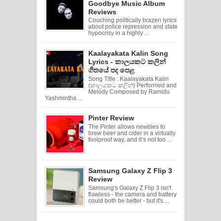
Goodbye Music Album
Reviews
Couching politically brazen lyrics
about police repression and state
hypocrisy in a highly ...
Kaalayakata Kalin Song
Lyrics - කාලයකට කලින්
ගීතයේ පද පෙළ
Song Title : Kaalayakata Kalin
(කාලයකට කලින්) Performed and
Melody Composed by Ramidu
Yashmintha ...
Pinter Review
The Pinter allows newbies to
brew beer and cider in a virtually
foolproof way, and it’s not too ...
Samsung Galaxy Z Flip 3
Review
Samsung's Galaxy Z Flip 3 isn't
flawless - the camera and battery
could both be better - but it's ...