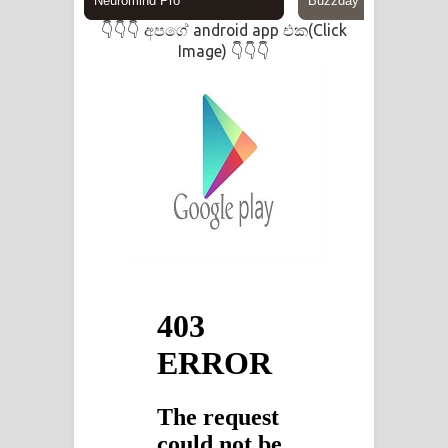
අපගේ android app එක(Click
👇👇👇
Image)
👇👇👇