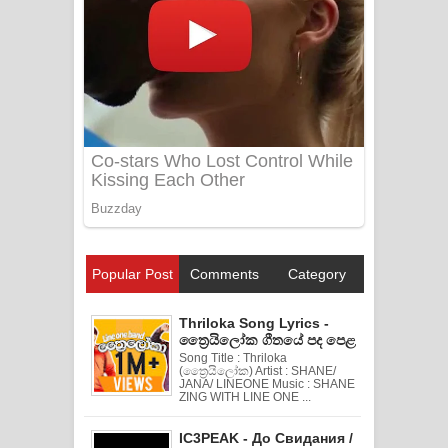
Popular Post
Comments
Category
Thriloka Song Lyrics -
ත්‍රෛයිලෝක ගීතයේ පද පෙළ
Song Title : Thriloka
(ත්‍රෛයිලෝක) Artist : SHANE/
JANA/ LINEONE Music : SHANE
ZING WITH LINE ONE ...
IC3PEAK - До Свидания /