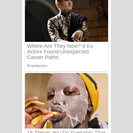
යායේ දිලෙනා ගීතයේ පද පෙළ
Ow Man Sosa Song Lyrics - ඔව් මං
සෝසා ගීතයේ පද පෙළ
Heavy Weight Song Lyrics
Aye Lanweela Song Lyrics - ආයේ
ලංවීලා ගීතයේ පද පෙළ
Ala purannata Song Lyrics - ආල
පුරන්නට ගීතයේ පද පෙළ
FEVER DREAM Lyrics - Alex Warren
BTS : Hooligan Lyrics