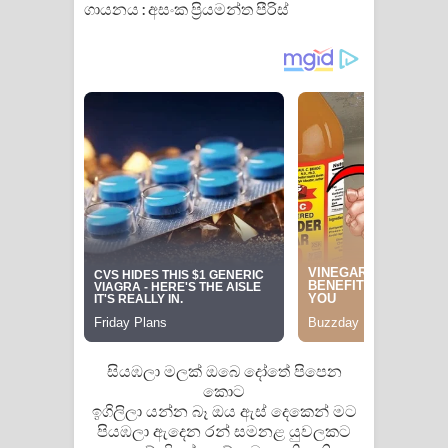
ගායනය : අසංක ප්‍රියමන්ත පීරිස්
Pemwanthiye Song Lyrics -
පෙම්වන්තියේ ගීතයේ පද පෙළ
Manobhawa Song Lyrics - මනෝභව
ගීතයේ පද පෙළ
Akahe Indala Song Lyrics - ආකාහේ
ඉඳලා ගීතයේ පද පෙළ
Raawaya Song Lyrics - රාවය ගීතයේ
පද පෙළ
සියඹලා මලක්‌ ඔබෙ දෝතේ පිපෙන
Saddeta Denna Song Lyrics - සද්දෙට
කොට
ඉගිලිලා යන්න බෑ ඔය ඇස්‌ දෙකෙන් මට
දෙන්න ගීතයේ පද පෙළ
පියඹලා ඇදෙන රන් සමනළ යුවලකට