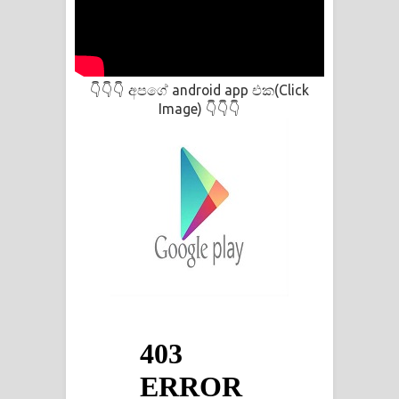
අපගේ android app එක(Click
👇👇👇
Image)
👇👇👇