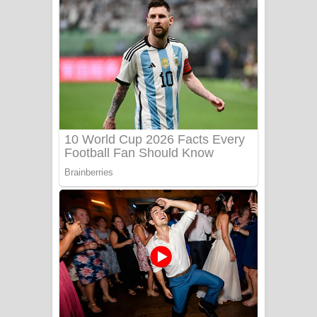
දුන් ආදරේ ගීතයේ පද පෙළ
Liyamuda Dan Anagathe Song Lyrics
- ලියමුද දැන් අනාගතේ ගීතයේ පද පෙළ
Doni Song Lyrics - දෝණි ගීතයේ පද
පෙළ
Benthara Palame Song Lyrics -
බෙන්තර පාලමේ ගීතයේ පද පෙළ
Sanda Babalena Song Lyrics - සඳ
බැබලෙන ගීතයේ පද පෙළ
Adare Wadi Nisa Song Lyrics - ආදරේ
වැඩි නිසා ගීතයේ පද පෙළ