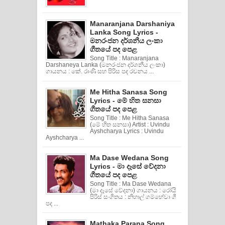
Manaranjana Darshaniya
Lanka Song Lyrics -
මනරංජන දර්ශනීය ලංකා
ගීතයේ පද පෙළ
Song Title : Manaranjana
Darshaneya Lanka (මනරංජන දර්ශනීය ලංකා)
ගායනය : කේ. රාණි සහ පිරිස පද රචනය ...
Me Hitha Sanasa Song
Lyrics - මේ හිත සනසා
ගීතයේ පද පෙළ
Song Title : Me Hitha Sanasa
(මේ හිත සනසා) Artist : Uvindu
Ayshcharya Lyrics : Uvindu
Ayshcharya ...
Ma Dase Wedana Song
Lyrics - මා දෑසේ වේදනා
ගීතයේ පද පෙළ
Song Title : Ma Dase Wedana
(මා දෑසේ වේදනා) ගායනය : රෝයි
පිරිස් සංගිතය : නිහාල් ගම්හේවා ගී
පද ...
Mathaka Parana Song