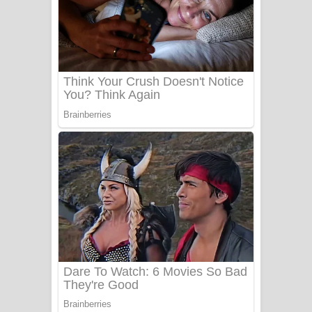
Ala purannata Song Lyrics - ආල
පුරන්නට ගීතයේ පද පෙළ
FEVER DREAM Lyrics - Alex Warren
BTS : Hooligan Lyrics
Apa Hamuwee Song Lyrics - අප හමුවී
ගීතයේ පද පෙළ
PATHINIYE Song Lyrics - පතිනියනේ
ගීතයේ පද පෙළ
Sorry Sir Song Lyrics - සොරි සර්
ගීතයේ පද පෙළ