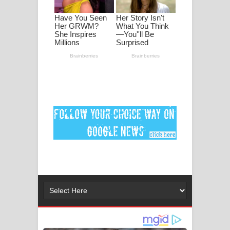
මනමාල කතා ගීතයේ පද පෙළ
Dai Dai Lyrics - Shakira, Burna Boy |
2026 football world cup song lyrics
Lassana Amma Song Lyrics - ලස්සන
අම්මා ගීතයේ පද පෙළ
Gemak Deela Song Lyrics - ගේමක් දීලා
ගීතයේ පද පෙළ
Niwuna Numba Hinda Song Lyrics -
නිවුනා නුඹ හින්දා ගීතයේ පද පෙළ
Numba Dun Aadare Song Lyrics - නුඹ