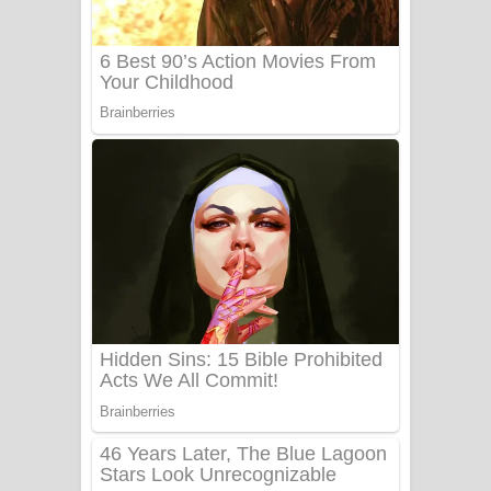
Benthara Palame Song Lyrics -
බෙන්තර පාලමේ ගීතයේ පද පෙළ
Sanda Babalena Song Lyrics - සඳ
බැබලෙන ගීතයේ පද පෙළ
Adare Wadi Nisa Song Lyrics - ආදරේ
වැඩි නිසා ගීතයේ පද පෙළ
UNUHUMA Song Lyrics - උණුහුම
ගීතයේ පද පෙළ
Katakara Song Lyrics - කටකාර ගීතයේ
පද පෙළ
Tharu Yaye Dilena Song Lyrics - තරු