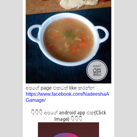
අපගේ page එකටත් like කරන්න
https://www.facebook.com/NadeeshaA
Gamage/
👇👇👇 අපගේ android app එක(Click
Image) 👇👇👇