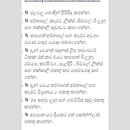
දන්නවාද මාව ගීතයේ පද පෙළ
🌀 එලවලු හොඳින් පිරිසිදු කරන්න.
🌀 අර්තාපල් ,කැරට් ,ලීක්ස් ,බිම්මල් ,බී ලූනු
සහ තක්කාලි කුඩාවට කපා ගන්න.
🌀 කපාගත් අර්තාපල් සහ කැරට් අවශ්‍ය
පමණ වතුර යොදා තම්බා ගන්න.
🌀 දැන් වෙනත් බඳුනක් ලිප තබා බටර්
ටිකක් රත් කර එයට කපාගත් බී ලුනු,
රම්පෙ, කරපිංචා , සැල්දිරි , බිම්මල් ,ලීක්ස්
සහ තක්කාලි එකතු කර තෙම්පරාදු කර
ගන්න.
🌀 දැන් මෙය තම්බාගත් අර්තාපල් සහ
කැරට් මිශ්‍රණය ට එකතු කරන්න.
🌀 රස අනුව ලුනු සහ ගම්මිරිස් කුඩු එකතු
කරන්න.
🌀 අවසානයට දියකර ගත් කෝන්ෆ්ලාර්
එකතු කරන්න.