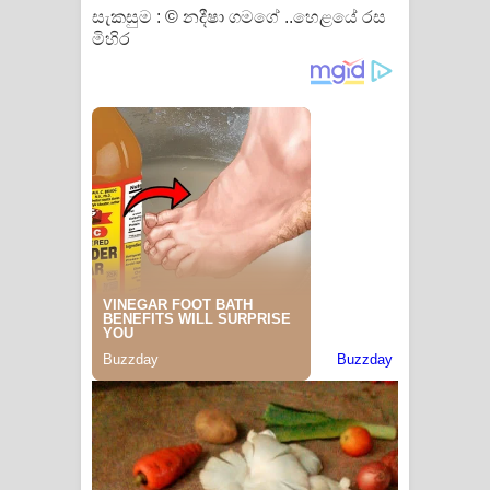
සැකසුම : © නදීෂා ගමගේ ..හෙළයේ රස
මිහිර