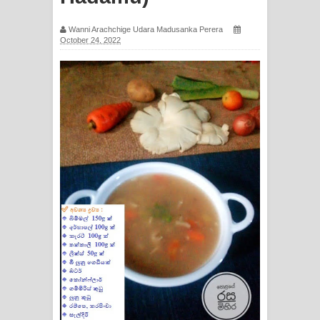
සඳේ ගීතයේ පද පෙළ
Wanni Arachchige Udara Madusanka Perera
October 24, 2022
Ma Igili Giya Lyrics - මා ඉගිලී ගියා
ගීතයේ පද පෙළ
Ras Balan Song Lyrics - රැස් බලන්
ගීතයේ පද පෙළ
Hoda sihiyen Song Lyrics - හොද
සිහියෙන් ගීතයේ පද පෙළ
Awanken Song Lyrics - අවංකෙන්
ගීතයේ පද පෙළ
Pa Sina Song Lyrics - පෑ සිනා ගීතයේ
පද පෙළ