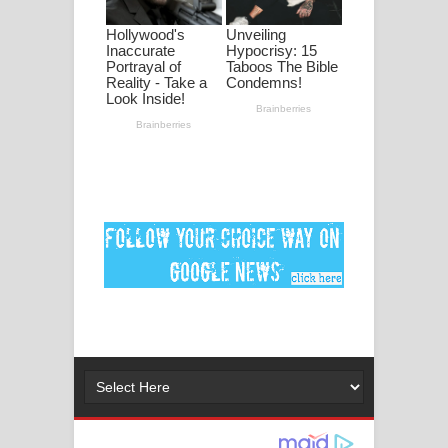
ගීතයේ පද පෙළ
Ankeliya Song Lyrics - අංකෙළිය ගීතයේ
පද පෙළ
DEAR GOD Song Lyrics - ඩියර් ගෝඩ්
ගීතයේ පද පෙළ
MANAMALA KATHA Song Lyrics -
මනමාල කතා ගීතයේ පද පෙළ
Dai Dai Lyrics - Shakira, Burna Boy |
2026 football world cup song lyrics
Lassana Amma Song Lyrics - ලස්සන