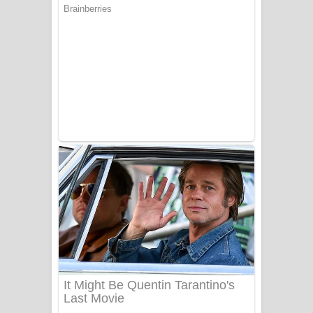
යායේ දිලෙනා ගීතයේ පද පෙළ
Ow Man Sosa Song Lyrics - ඔව් මං
සෝසා ගීතයේ පද පෙළ
Heavy Weight Song Lyrics
Aye Lanweela Song Lyrics - ආයේ
ලංවීලා ගීතයේ පද පෙළ
Ala purannata Song Lyrics - ආල
පුරන්නට ගීතයේ පද පෙළ
FEVER DREAM Lyrics - Alex Warren
BTS : Hooligan Lyrics