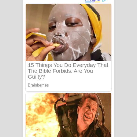
අම්මා ගීතයේ පද පෙළ
Gemak Deela Song Lyrics - ගේමක් දීලා
ගීතයේ පද පෙළ
Niwuna Numba Hinda Song Lyrics -
නිවුනා නුඹ හින්දා ගීතයේ පද පෙළ
Numba Dun Aadare Song Lyrics - නුඹ
දුන් ආදරේ ගීතයේ පද පෙළ
Liyamuda Dan Anagathe Song Lyrics
- ලියමුද දැන් අනාගතේ ගීතයේ පද පෙළ
Doni Song Lyrics - දෝණි ගීතයේ පද
පෙළ