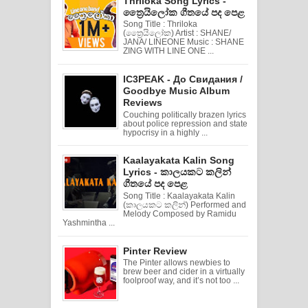
Thriloka Song Lyrics -
ත්‍රෛයිලෝක ගීතයේ පද පෙළ
Song Title : Thriloka
(ත්‍රෛයිලෝක) Artist : SHANE/
JANA/ LINEONE Music : SHANE
ZING WITH LINE ONE ...
IC3PEAK - До Свидания /
Goodbye Music Album
Reviews
Couching politically brazen lyrics
about police repression and state
hypocrisy in a highly ...
Kaalayakata Kalin Song
Lyrics - කාලයකට කලින්
ගීතයේ පද පෙළ
Song Title : Kaalayakata Kalin
(කාලයකට කලින්) Performed and
Melody Composed by Ramidu
Yashmintha ...
Pinter Review
The Pinter allows newbies to
brew beer and cider in a virtually
foolproof way, and it’s not too ...