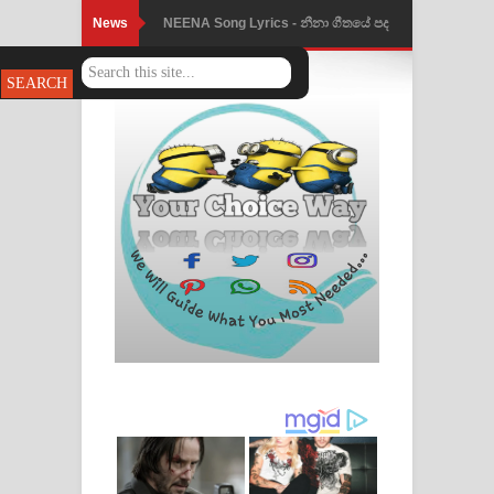
News
NEENA Song Lyrics - නීනා ගීතයේ පද
පෙළ
Ahimi Wimai Himi Song Lyrics - අහිමි
විමයි හිමි ගීතයේ පද පෙළ
Mathaka Parana Song Lyrics - මතක
පාරනා ගීතයේ පද පෙළ
Nimnadhen Song Lyrics - නිම්නාදෙන්
ගීතයේ පද පෙළ
Obamai Mage Adare Song Lyrics -
ඔබමයි මගේ ආදරේ ගීතයේ පද පෙළ
Pansal Gihin Song Lyrics - පන්සල් ගිහිං