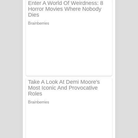
අම්මා ගීතයේ පද පෙළ
Gemak Deela Song Lyrics - ගේමක් දීලා
ගීතයේ පද පෙළ
Niwuna Numba Hinda Song Lyrics -
නිවුනා නුඹ හින්දා ගීතයේ පද පෙළ
Numba Dun Aadare Song Lyrics - නුඹ
දුන් ආදරේ ගීතයේ පද පෙළ
Liyamuda Dan Anagathe Song Lyrics
- ලියමුද දැන් අනාගතේ ගීතයේ පද පෙළ
Doni Song Lyrics - දෝණි ගීතයේ පද
පෙළ