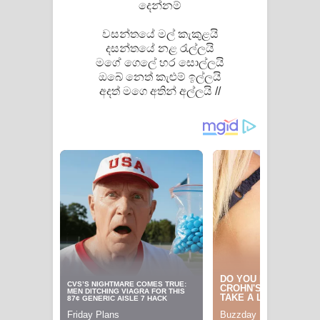
දෙන්නම්
දන්නවාද මාව ගීතයේ පද පෙළ
වසන්තයේ මල් කැකුළයි
දසන්තයේ නළ රැල්ලයි
මගේ ගෙලේ හර සොල්ලයි
ඔබේ නෙත් කැළුම් ඉල්ලයි
අදත් මගෙ අතින් අල්ලයි //