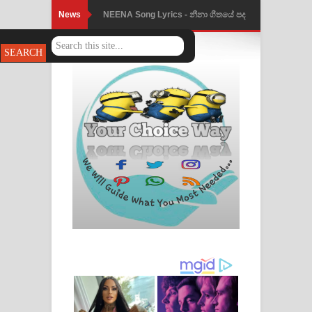
News
NEENA Song Lyrics - නීනා ගීතයේ පද
පෙළ
Ahimi Wimai Himi Song Lyrics - අහිමි
විමයි හිමි ගීතයේ පද පෙළ
Mathaka Parana Song Lyrics - මතක
පාරනා ගීතයේ පද පෙළ
Nimnadhen Song Lyrics - නිම්නාදෙන්
ගීතයේ පද පෙළ
Obamai Mage Adare Song Lyrics -
ඔබමයි මගේ ආදරේ ගීතයේ පද පෙළ
Pansal Gihin Song Lyrics - පන්සල් ගිහිං