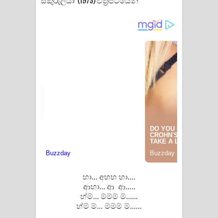
සිකුරුලියා (1975) චිත්‍රපටියෙන්
Pemwanthiye Song Lyrics -
පෙම්වන්තියේ ගීතයේ පද පෙළ
Manobhawa Song Lyrics - මනෝභව
ගීතයේ පද පෙළ
Akahe Indala Song Lyrics - ආකාහේ
ඉඳලා ගීතයේ පද පෙළ
Raawaya Song Lyrics - රාවය ගීතයේ
පද පෙළ
හා... අහහ හා....
Saddeta Denna Song Lyrics - සද්දෙට
ආහා... ආ ආ.....
හ්ම්... ම්ම්ම් ම්......
දෙන්න ගීතයේ පද පෙළ
හ්ම් ම්... ම්ම්ම් ම්......