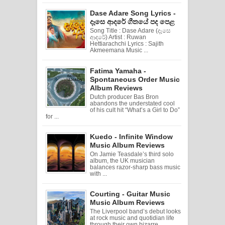
Dase Adare Song Lyrics -
දෑසෙ ආදරේ ගීතයේ පද පෙළ
Song Title : Dase Adare (දෑසෙ
ආදරේ) Artist : Ruwan
Hettiarachchi Lyrics : Sajith
Akmeemana Music ...
Fatima Yamaha -
Spontaneous Order Music
Album Reviews
Dutch producer Bas Bron
abandons the understated cool
of his cult hit “What’s a Girl to Do”
for ...
Kuedo - Infinite Window
Music Album Reviews
On Jamie Teasdale’s third solo
album, the UK musician
balances razor-sharp bass music
with ...
Courting - Guitar Music
Music Album Reviews
The Liverpool band’s debut looks
at rock music and quotidian life
through their own bizarre ...