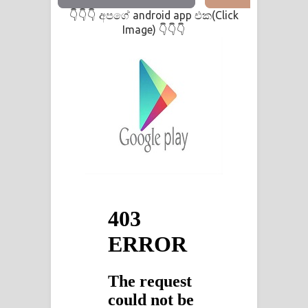
අපගේ android app එක(Click
👇👇👇
Image)
👇👇👇