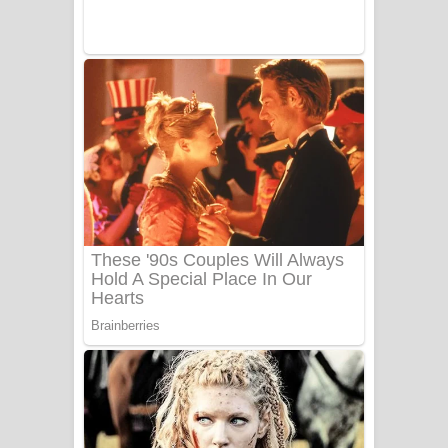
Benthara Palame Song Lyrics -
බෙන්තර පාලමේ ගීතයේ පද පෙළ
Sanda Babalena Song Lyrics - සඳ
බැබලෙන ගීතයේ පද පෙළ
Adare Wadi Nisa Song Lyrics - ආදරේ
වැඩි නිසා ගීතයේ පද පෙළ
UNUHUMA Song Lyrics - උණුහුම
ගීතයේ පද පෙළ
Katakara Song Lyrics - කටකාර ගීතයේ
පද පෙළ
Tharu Yaye Dilena Song Lyrics - තරු