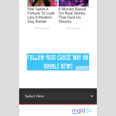
ගීතයේ පද පෙළ
Ankeliya Song Lyrics - අංකෙළිය ගීතයේ
පද පෙළ
DEAR GOD Song Lyrics - ඩියර් ගෝඩ්
ගීතයේ පද පෙළ
MANAMALA KATHA Song Lyrics -
මනමාල කතා ගීතයේ පද පෙළ
Dai Dai Lyrics - Shakira, Burna Boy |
2026 football world cup song lyrics
Lassana Amma Song Lyrics - ලස්සන