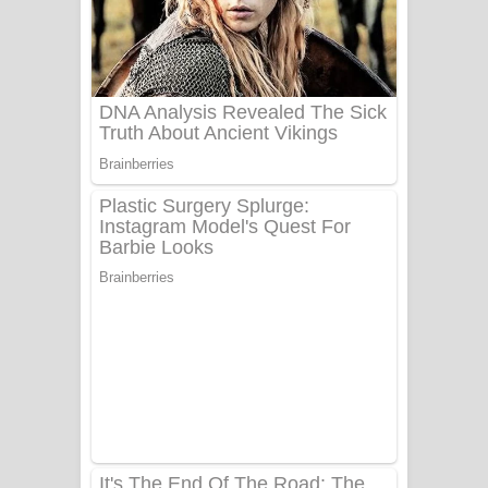
යායේ දිලෙනා ගීතයේ පද පෙළ
Ow Man Sosa Song Lyrics - ඔව් මං
සෝසා ගීතයේ පද පෙළ
Heavy Weight Song Lyrics
Aye Lanweela Song Lyrics - ආයේ
ලංවීලා ගීතයේ පද පෙළ
Ala purannata Song Lyrics - ආල
පුරන්නට ගීතයේ පද පෙළ
FEVER DREAM Lyrics - Alex Warren
BTS : Hooligan Lyrics