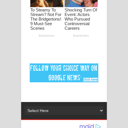
පද පෙළ
DEAR GOD Song Lyrics - ඩියර් ගෝඩ්
ගීතයේ පද පෙළ
MANAMALA KATHA Song Lyrics -
මනමාල කතා ගීතයේ පද පෙළ
Dai Dai Lyrics - Shakira, Burna Boy |
2026 football world cup song lyrics
Lassana Amma Song Lyrics - ලස්සන
අම්මා ගීතයේ පද පෙළ
Gemak Deela Song Lyrics - ගේමක් දීලා