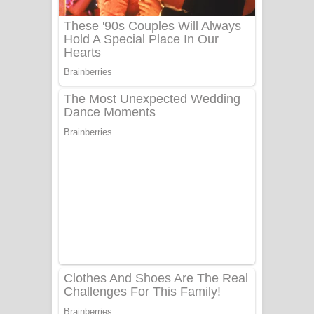
Sanda Babalena Song Lyrics - සඳ
බැබලෙන ගීතයේ පද පෙළ
Adare Wadi Nisa Song Lyrics - ආදරේ
වැඩි නිසා ගීතයේ පද පෙළ
UNUHUMA Song Lyrics - උණුහුම
ගීතයේ පද පෙළ
Katakara Song Lyrics - කටකාර ගීතයේ
පද පෙළ
Tharu Yaye Dilena Song Lyrics - තරු
යායේ දිලෙනා ගීතයේ පද පෙළ
Ow Man Sosa Song Lyrics - ඔව් මං