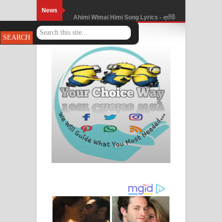
News
Ahimi Wimai Himi Song Lyrics - අහිමි
විමයි හිමි ගීතයේ පද පෙළ
Mathaka Parana Song Lyrics - මතක
පාරනා ගීතයේ පද පෙළ
Nimnadhen Song Lyrics - නිම්නාදෙන්
ගීතයේ පද පෙළ
Obamai Mage Adare Song Lyrics -
ඔබමයි මගේ ආදරේ ගීතයේ පද පෙළ
Pansal Gihin Song Lyrics - පන්සල් ගිහිං
ගීතයේ පද පෙළ
Ankeliya Song Lyrics - අංකෙළිය ගීතයේ