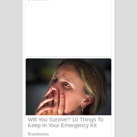
සෝසා ගීතයේ පද පෙළ
Heavy Weight Song Lyrics
Aye Lanweela Song Lyrics - ආයේ
ලංවීලා ගීතයේ පද පෙළ
Ala purannata Song Lyrics - ආල
පුරන්නට ගීතයේ පද පෙළ
FEVER DREAM Lyrics - Alex Warren
BTS : Hooligan Lyrics
Apa Hamuwee Song Lyrics - අප හමුවී
ගීතයේ පද පෙළ