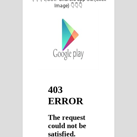
Image)
👇👇👇