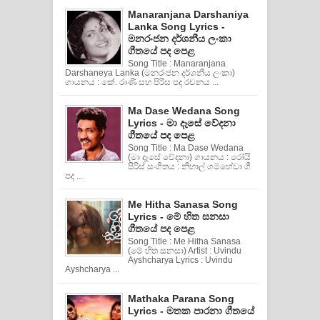
Manaranjana Darshaniya
Lanka Song Lyrics -
මනරංජන දර්ශනීය ලංකා
ගීතයේ පද පෙළ
Song Title : Manaranjana
Darshaneya Lanka (මනරංජන දර්ශනීය ලංකා)
ගායනය : කේ. රාණි සහ පිරිස පද රචනය ...
Ma Dase Wedana Song
Lyrics - මා දෑසේ වේදනා
ගීතයේ පද පෙළ
Song Title : Ma Dase Wedana
(මා දෑසේ වේදනා) ගායනය : රෝයි
පිරිස් සංගිතය : නිහාල් ගම්හේවා ගී
පද ...
Me Hitha Sanasa Song
Lyrics - මේ හිත සනසා
ගීතයේ පද පෙළ
Song Title : Me Hitha Sanasa
(මේ හිත සනසා) Artist : Uvindu
Ayshcharya Lyrics : Uvindu
Ayshcharya ...
Mathaka Parana Song
Lyrics - මතක පාරනා ගීතයේ