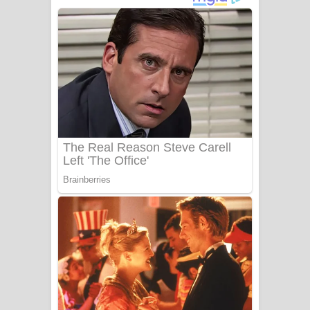
ගීතයේ පද පෙළ
Niwuna Numba Hinda Song Lyrics -
නිවුනා නුඹ හින්දා ගීතයේ පද පෙළ
Numba Dun Aadare Song Lyrics - නුඹ
දුන් ආදරේ ගීතයේ පද පෙළ
Liyamuda Dan Anagathe Song Lyrics
- ලියමුද දැන් අනාගතේ ගීතයේ පද පෙළ
Doni Song Lyrics - දෝණි ගීතයේ පද
පෙළ
Benthara Palame Song Lyrics -
බෙන්තර පාලමේ ගීතයේ පද පෙළ