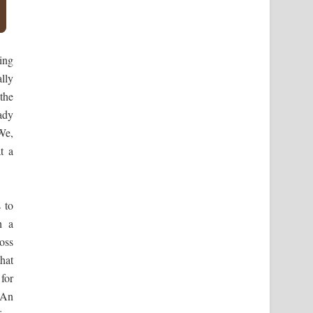
ting
lly
 the
ady
We,
t a
 to
h a
oss
that
for
. An