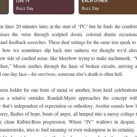
 lines 20 minutes later, at the start of “IV,” but he finds the comfor
ses the verse through sculpted doom, colossal drums occasiona
and feedback screeches. These dual settings for the same text speak to
how we sometimes slip back into sadness we thought we’d alre
low tide of curdled noise, like Merzbow trying to make nachtmusik. “
ndure,” Moore seethes through the haze of broken circuits, arriving a
ll one day face—for survivors, someone else’s death is often hell.
been fodder for one form of metal or another, from lurid celebrations
as a relative outsider, Randall-Myers approaches the concept wit
 that’s independent of expectation or orthodoxy. Aveilut sounds how l
ery, flashes of hope, bouts of anger, all lumped into a messy collage 
me clean Kübler-Ross progression. Where “IV” wallows in despair, 
 masterstroke, tries to find meaning or even redemption in its certainty