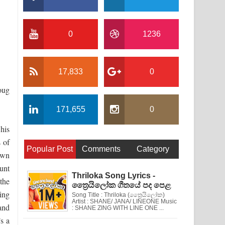
0
1236
17,833
0
oug
171,655
0
his
 of
Popular Post
Comments
Category
own
aunt
Thriloka Song Lyrics -
the
ත්‍රෛයිලෝක ගීතයේ පද පෙළ
ing
Song Title : Thriloka (ත්‍රෛයිලෝක)
Artist : SHANE/ JANA/ LINEONE Music
and
: SHANE ZING WITH LINE ONE ...
’s a