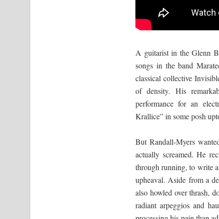
A guitarist in the Glenn B
songs in the band Marate
classical collective Invis
of density. His remarka
performance for an electr
Krallice” in some posh upt
But Randall-Myers wanted 
actually screamed. He re
through running, to write a
upheaval. Aside from a de
also howled over thrash, 
radiant arpeggios and ha
processing his pain than ad