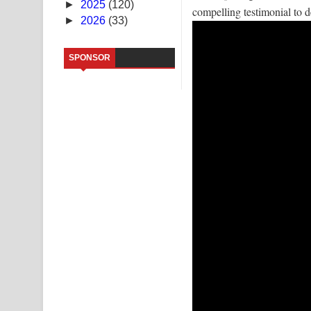
►
2025
(120)
compelling testimonial to d
►
2026
(33)
Sandata Duka Hithila Song Lyrics - සඳට දුක හිතිලා
Sihina Song Lyrics - සිහින ගීතයේ පද පෙළ
SPONSOR
Father Song Lyrics - ෆාදර් ගීතයේ පද පෙළ
Dannawada Mawa Song Lyrics - දන්නවාද මාව ගීත
NEENA Song Lyrics - නීනා ගීතයේ පද පෙළ
Ahimi Wimai Himi Song Lyrics - අහිමි විමයි හිමි ගී
Mathaka Parana Song Lyrics - මතක පාරනා ගීතයේ