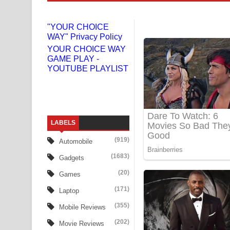
Liyamuda Dan Anagathe Song Lyrics - ලියමුද දැන
"YOUR CHOICE
WAY" Privacy Policy
Doni Song Lyrics - දෝණි ගීතයේ පද පෙළ
YOUR CHOICE WAY
GAME PLAY -
Benthara Palame Song Lyrics - බෙන්තර පාලමේ ගී
YOUTUBE PLAYLIST
Sanda Babalena Song Lyrics - සඳ බැබලෙන ගීතයේ
Adare Wadi Nisa Song Lyrics - ආදරේ වැඩි නිසා ගී
LABELS
UNUHUMA Song Lyrics - උණුහුම ගීතයේ පද පෙළ
(919)
Automobile
Katakara Song Lyrics - කටකාර ගීතයේ පද පෙළ
(1683)
Gadgets
Tharu Yaye Dilena Song Lyrics - තරු යායේ දිලෙනා
(20)
Games
(171)
Laptop
Ow Man Sosa Song Lyrics - ඔව් මං සෝසා ගීතයේ ප
(355)
Mobile Reviews
Heavy Weight Song Lyrics
(202)
Movie Reviews