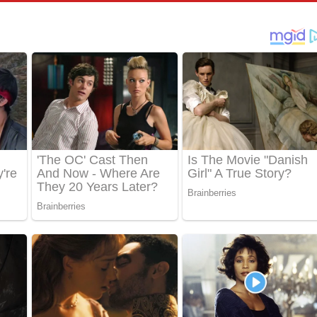
් අනාගතේ ගීතයේ පද පෙළ
තයේ පද පෙළ
 පද පෙළ
තයේ පද පෙළ
 ගීතයේ පද පෙළ
ද පෙළ