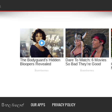
ළ
රේ ගීතයේ පද පෙළ
ෙළ
ළ
තයේ පද පෙළ
l world cup song lyrics
 පද පෙළ
පෙළ
්දා ගීතයේ පද පෙළ
සිංහල බ්ලොග්
OUR APPS
PRIVACY POLICY
ීතයේ පද පෙළ