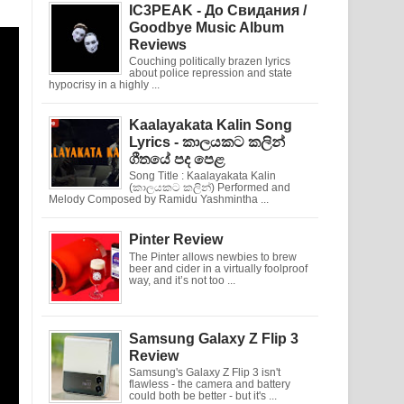
IC3PEAK - До Свидания /
Goodbye Music Album
Reviews
Couching politically brazen lyrics
about police repression and state
hypocrisy in a highly ...
Kaalayakata Kalin Song
Lyrics - කාලයකට කලින්
ගීතයේ පද පෙළ
Song Title : Kaalayakata Kalin
(කාලයකට කලින්) Performed and
Melody Composed by Ramidu Yashmintha ...
Pinter Review
The Pinter allows newbies to brew
beer and cider in a virtually foolproof
way, and it’s not too ...
Samsung Galaxy Z Flip 3
Review
Samsung's Galaxy Z Flip 3 isn't
flawless - the camera and battery
could both be better - but it's ...