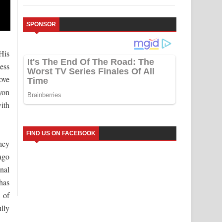
SPONSOR
His
ess
ove
yon
ith
FIND US ON FACEBOOK
hey
ago
onal
has
 of
lly