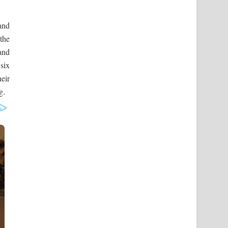
and
the
and
six
eir
g.