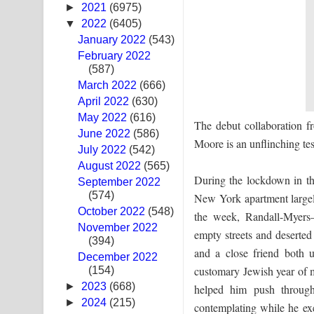
►
2021
(6975)
Ras Balan Song Lyrics - රැස් බලන් ගීතයේ පද පෙළ
▼
2022
(6405)
January 2022
(543)
Hoda sihiyen Song Lyrics - හොද සිහියෙන් ගීතයේ ප
February 2022
(587)
Awanken Song Lyrics - අවංකෙන් ගීතයේ පද පෙළ
March 2022
(666)
April 2022
(630)
Pa Sina Song Lyrics - පෑ සිනා ගීතයේ පද පෙළ
May 2022
(616)
The debut collaboration 
June 2022
Pemwanthiye Song Lyrics - පෙම්වන්තියේ ගීතයේ ප
(586)
Moore is an unflinching te
July 2022
(542)
Manobhawa Song Lyrics - මනෝභව ගීතයේ පද පෙළ
August 2022
(565)
During the lockdown in t
September 2022
Akahe Indala Song Lyrics - ආකාහේ ඉඳලා ගීතයේ ප
(574)
New York apartment largel
October 2022
(548)
the week, Randall-Myers
Raawaya Song Lyrics - රාවය ගීතයේ පද පෙළ
November 2022
empty streets and deserted 
(394)
and a close friend both u
Saddeta Denna Song Lyrics - සද්දෙට දෙන්න ගීතයේ
December 2022
customary Jewish year of 
(154)
Kaalaya Song Lyrics - කාලය ගීතයේ පද පෙළ
►
2023
(668)
helped him push through
►
2024
(215)
contemplating while he exer
Aramuna Song Lyrics - අරමුණ ගීතයේ පද පෙළ