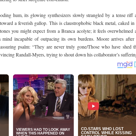
oding hum, its glowing synthesizers slowly strangled by a tense riff 
oward a feverish gallop. This is claustrophobic black metal, caked in 
ones you might expect from a Branca acolyte; it feels overwhelmed 
 mind incapable of outpacing its own burdens. Moore arrives after 
reassuring psalm: “They are never truly gone/Those who have shed th
vincing Randall-Myers, trying to shout down his collaborator’s sufferin