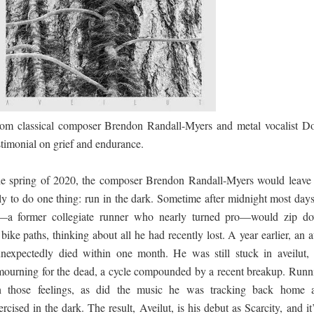
ද පෙළ
from classical composer Brendon Randall-Myers and metal vocalist D
ද පෙළ
stimonial on grief and endurance.
he spring of 2020, the composer Brendon Randall-Myers would leave 
ද පෙළ
y to do one thing: run in the dark. Sometime after midnight most days
—a former collegiate runner who nearly turned pro—would zip d
bike paths, thinking about all he had recently lost. A year earlier, an 
nexpectedly died within one month. He was still stuck in aveilut, 
 පද පෙළ
mourning for the dead, a cycle compounded by a recent breakup. Runn
 those feelings, as did the music he was tracking back home 
cised in the dark. The result, Aveilut, is his debut as Scarcity, and it