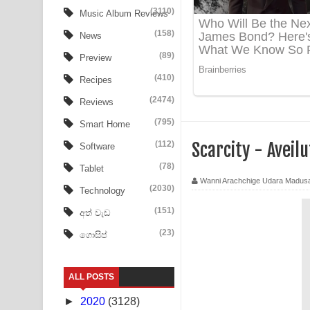
Aye Lanweela Song Lyrics - ආයේ ලංවීලා ගීතයේ පද
(3110)
Music Album Reviews
(158)
Ala purannata Song Lyrics - ආල පුරන්නට ගීතයේ ප
News
(89)
Preview
FEVER DREAM Lyrics - Alex Warren
(410)
Recipes
BTS : Hooligan Lyrics
(2474)
Reviews
Apa Hamuwee Song Lyrics - අප හමුවී ගීතයේ පද ප
(795)
Smart Home
(112)
Scarcity - Aveil
Software
PATHINIYE Song Lyrics - පතිනියනේ ගීතයේ පද පෙළ
(78)
Tablet
Sorry Sir Song Lyrics - සොරි සර් ගීතයේ පද පෙළ
Wanni Arachchige Udara Madus
(2030)
Technology
Mathaka Aluthin Liyanna Song Lyrics - මතක අලුති
(151)
අත් වැඩ
(23)
ගොසිප්
Sandak Awith Song Lyrics - සඳක් ඇවිත් ගීතයේ පද 
Swetha Sande Song Lyrics - ශ්වේත සඳේ ගීතයේ පද
ALL POSTS
Ma Igili Giya Lyrics - මා ඉගිලී ගියා ගීතයේ පද පෙළ
►
2020
(3128)