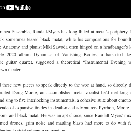
ranca Ensemble, Randall-Myers has long flitted at metal’s periphery. 
ck sometimes teased black metal, while his compositions for boundl
ible Anatomy and pianist Miki Sawada often hinged on a headbanger’s l
ble 2020 album Dynamics of Vanishing Bodies, a harsh-to-halc
ic guitar quartet, suggested a theoretical “Instrumental Evening w
own theater.
these new pieces to speak directly to the woe at hand, so directly t
cruited Doug Moore, an accomplished metal vocalist he’d met long 
nd sing to five interlocking instrumentals, a cohesive suite about emoti
cade of expansive tirades in death-metal adventurers Pyrrhon, Moore 
doom, and black metal. He was an apt choice, since Randall-Myers’ mix
unted drones, grim noise and mauling blasts had more to do with fu
hering to strict subgenre convention.