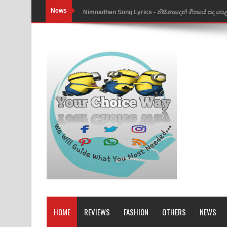
News
Nimnadhen Song Lyrics - නිම්නාදෙන් ගීතයේ පද පෙ
Obamai Mage Adare Song Lyrics - ඔබමයි මගේ ආද
Pansal Gihin Song Lyrics - පන්සල් ගිහිං ගීතයේ පද ප
Ankeliya Song Lyrics - අංකෙළිය ගීතයේ පද පෙළ
DEAR GOD Song Lyrics - ඩියර් ගෝඩ් ගීතයේ පද පෙ
MANAMALA KATHA Song Lyrics - මනමාල කතා ගී
Dai Dai Lyrics - Shakira, Burna Boy | 2026 footbal
Lassana Amma Song Lyrics - ලස්සන අම්මා ගීතයේ
Gemak Deela Song Lyrics - ගේමක් දීලා ගීතයේ පද 
Niwuna Numba Hinda Song Lyrics - නිවුනා නුඹ හින
HOME
REVIEWS
FASHION
OTHERS
NEWS
Numba Dun Aadare Song Lyrics - නුඹ දුන් ආදරේ ග