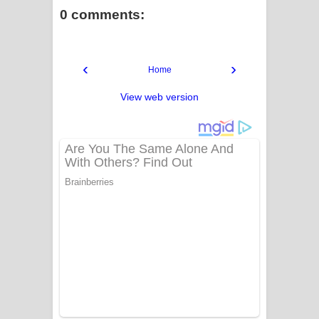
0 comments:
‹
›
Home
View web version