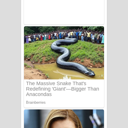
Benthara Palame Song Lyrics -
බෙන්තර පාලමේ ගීතයේ පද පෙළ
Sanda Babalena Song Lyrics - සඳ
බැබලෙන ගීතයේ පද පෙළ
Adare Wadi Nisa Song Lyrics - ආදරේ
වැඩි නිසා ගීතයේ පද පෙළ
UNUHUMA Song Lyrics - උණුහුම
ගීතයේ පද පෙළ
Katakara Song Lyrics - කටකාර ගීතයේ
පද පෙළ
Tharu Yaye Dilena Song Lyrics - තරු