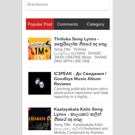
Popular Post
Comments
Category
Thriloka Song Lyrics -
ත්‍රෛයිලෝක ගීතයේ පද පෙළ
Song Title : Thriloka
(ත්‍රෛයිලෝක) Artist : SHANE/
JANA/ LINEONE Music : SHANE
ZING WITH LINE ONE ...
IC3PEAK - До Свидания /
Goodbye Music Album
Reviews
Couching politically brazen lyrics
about police repression and state
hypocrisy in a highly ...
Kaalayakata Kalin Song
Lyrics - කාලයකට කලින්
ගීතයේ පද පෙළ
Song Title : Kaalayakata Kalin
(කාලයකට කලින්) Performed and
Melody Composed by Ramidu