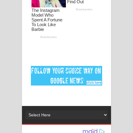
ගීතයේ පද පෙළ
Ankeliya Song Lyrics - අංකෙළිය ගීතයේ
පද පෙළ
DEAR GOD Song Lyrics - ඩියර් ගෝඩ්
ගීතයේ පද පෙළ
MANAMALA KATHA Song Lyrics -
මනමාල කතා ගීතයේ පද පෙළ
Dai Dai Lyrics - Shakira, Burna Boy |
2026 football world cup song lyrics
Lassana Amma Song Lyrics - ලස්සන