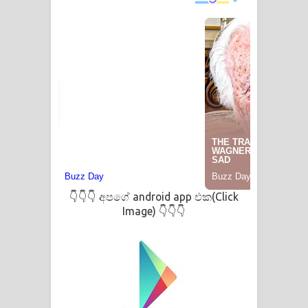
දන්නවාද මාව ගීතයේ පද පෙළ
අපගේ android app එක(Click
👇👇👇
Image)
👇👇👇