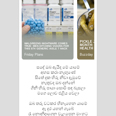
Pemwanthiye Song Lyrics -
පෙම්වන්තියේ ගීතයේ පද පෙළ
Manobhawa Song Lyrics - මනෝභව
ගීතයේ පද පෙළ
Akahe Indala Song Lyrics - ආකාහේ
ඉඳලා ගීතයේ පද පෙළ
සඳේ ඔබ ඇයිද මේ යාමේ
අහස කරා නැඟුණේ
Raawaya Song Lyrics - රාවය ගීතයේ
සිතේ දුක හිරු නිවා දැමුවේ
නැතුවද ඔබ දන්නේ
පද පෙළ
ගිනි හිරු පායා සොමි සඳ බැසලා
මගෙ ලොව එළිය වෙලා
Saddeta Denna Song Lyrics - සද්දෙට
ඔබ තරු වටකර හිනැහෙන යාමේ
දෙන්න ගීතයේ පද පෙළ
ඈ දුර යහන් ගැබේ
රෑ නොනිදාගෙන වැලපෙන මා හට