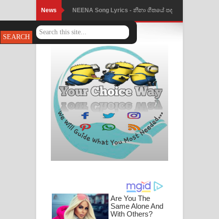
News
NEENA Song Lyrics - නීනා ගීතයේ පද
පෙළ
Ahimi Wimai Himi Song Lyrics - අහිමි
විමයි හිමි ගීතයේ පද පෙළ
Mathaka Parana Song Lyrics - මතක
පාරනා ගීතයේ පද පෙළ
Nimnadhen Song Lyrics - නිම්නාදෙන්
ගීතයේ පද පෙළ
Obamai Mage Adare Song Lyrics -
ඔබමයි මගේ ආදරේ ගීතයේ පද පෙළ
Pansal Gihin Song Lyrics - පන්සල් ගිහිං