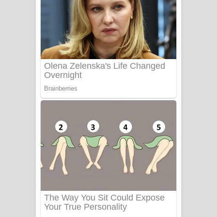
යායේ දිලෙනා ගීතයේ පද පෙළ
Ow Man Sosa Song Lyrics - ඔව් මං
සෝසා ගීතයේ පද පෙළ
Heavy Weight Song Lyrics
Aye Lanweela Song Lyrics - ආයේ
ලංවීලා ගීතයේ පද පෙළ
Ala purannata Song Lyrics - ආල
පුරන්නට ගීතයේ පද පෙළ
FEVER DREAM Lyrics - Alex Warren
BTS : Hooligan Lyrics