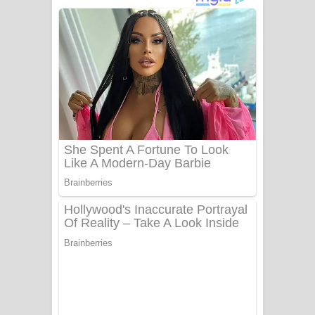
අම්මා ගීතයේ පද පෙළ
Gemak Deela Song Lyrics - ගේමක් දීලා
ගීතයේ පද පෙළ
Niwuna Numba Hinda Song Lyrics -
නිවුනා නුඹ හින්දා ගීතයේ පද පෙළ
Numba Dun Aadare Song Lyrics - නුඹ
දුන් ආදරේ ගීතයේ පද පෙළ
Liyamuda Dan Anagathe Song Lyrics
- ලියමුද දැන් අනාගතේ ගීතයේ පද පෙළ
Doni Song Lyrics - දෝණි ගීතයේ පද
පෙළ