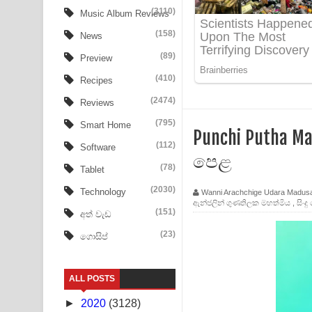
FEVER DREAM Lyrics - Alex Warren
(3110)
Music Album Reviews
(158)
BTS : Hooligan Lyrics
News
(89)
Preview
Apa Hamuwee Song Lyrics - අප හමුවී ගීතයේ පද ප
(410)
Recipes
PATHINIYE Song Lyrics - පතිනියනේ ගීතයේ පද පෙළ
(2474)
Reviews
Sorry Sir Song Lyrics - සොරි සර් ගීතයේ පද පෙළ
(795)
Smart Home
Punchi Putha Ma
(112)
Software
Mathaka Aluthin Liyanna Song Lyrics - මතක අලුති
පෙළ
(78)
Tablet
Sandak Awith Song Lyrics - සඳක් ඇවිත් ගීතයේ පද 
(2030)
Technology
Wanni Arachchige Udara Madus
ඇන්ජලින් ගුණතිලක මහත්මිය
,
සිංද
Swetha Sande Song Lyrics - ශ්වේත සඳේ ගීතයේ පද
(151)
අත් වැඩ
(23)
ගොසිප්
Ma Igili Giya Lyrics - මා ඉගිලී ගියා ගීතයේ පද පෙළ
Ras Balan Song Lyrics - රැස් බලන් ගීතයේ පද පෙළ
ALL POSTS
Hoda sihiyen Song Lyrics - හොද සිහියෙන් ගීතයේ ප
►
2020
(3128)