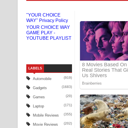
Benthara Palame Song Lyrics - බෙන්තර පාලමේ ගී
"YOUR CHOICE
WAY" Privacy Policy
Sanda Babalena Song Lyrics - සඳ බැබලෙන ගීතයේ
YOUR CHOICE WAY
GAME PLAY -
Adare Wadi Nisa Song Lyrics - ආදරේ වැඩි නිසා ගී
YOUTUBE PLAYLIST
UNUHUMA Song Lyrics - උණුහුම ගීතයේ පද පෙළ
Katakara Song Lyrics - කටකාර ගීතයේ පද පෙළ
LABELS
Tharu Yaye Dilena Song Lyrics - තරු යායේ දිලෙනා
(919)
Automobile
Ow Man Sosa Song Lyrics - ඔව් මං සෝසා ගීතයේ ප
(1683)
Gadgets
Heavy Weight Song Lyrics
(20)
Games
(171)
Laptop
Aye Lanweela Song Lyrics - ආයේ ලංවීලා ගීතයේ පද
(355)
Mobile Reviews
Ala purannata Song Lyrics - ආල පුරන්නට ගීතයේ ප
(202)
Movie Reviews