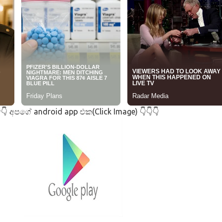
අපගේ android app එක(Click Image)
👇
👇👇👇