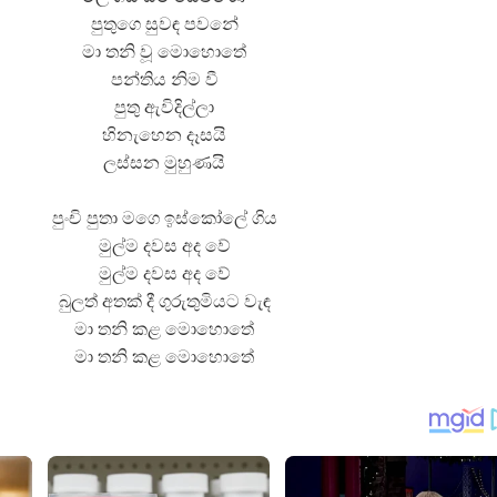
පුතුගෙ සුවඳ පවනේ
මා තනි වූ මොහොතේ
පන්තිය නිම වී
පුතු ඇවිදිල්ලා
හිනැහෙන දෑසයි
ලස්සන මුහුණයි
පුංචි පුතා මගෙ ඉස්කෝලේ ගිය
මුල්ම දවස අද වේ
මුල්ම දවස අද වේ
බුලත් අතක් දී ගුරුතුමියට වැඳ
මා තනි කළ මොහොතේ
මා තනි කළ මොහොතේ