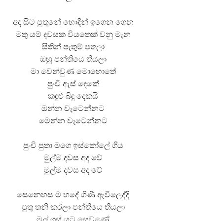
අද සිට පුතුනේ හොඳින් ඉගෙන ගෙන
මතු යම් දවසක වියතෙක් වනු මැන
සිතින් පැතුම් පතලා
ඔහු පන්තියෙ තියලා
මා වෙන්වුණ මොහොතේ
පුංචි ඇස් දෙකේ
කඳුළු බිඳු දෙකයි
ඔන්න වැටෙන්නට
මෙන්න වැටෙන්නට
පුංචි පුතා මගෙ ඉස්කෝලේ ගිය
මුල්ම දවස අද වේ
මුල්ම දවස අද වේ
සෙනෙහස ම හදේ ගිණි ඇවිලෙද්දි
පුතු තනි කරලා පන්තියෙ තියලා
මල් ගස් යට සෙවණේ