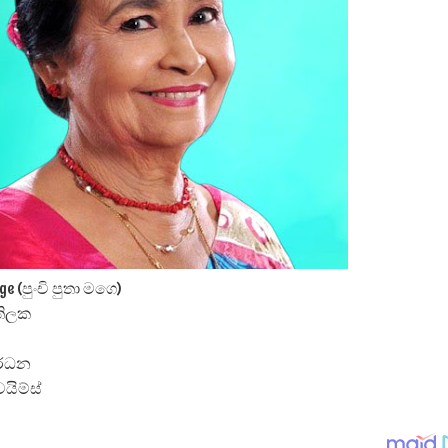
ද පෙළ
ද පෙළ
 පද පෙළ
age (පුංචි පුතා මගෙ)
තිලක
ර්ධන
යිම්ස්
 ගීතයේ පද පෙළ