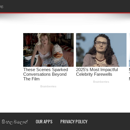
ෙළ
ළ
තයේ පද පෙළ
l world cup song lyrics
 පද පෙළ
පෙළ
්දා ගීතයේ පද පෙළ
ීතයේ පද පෙළ
් අනාගතේ ගීතයේ පද පෙළ
සිංහල බ්ලොග්
OUR APPS
PRIVACY POLICY