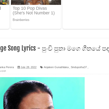
ෙළ
ge Song Lyrics - පුංචි පුතා මගෙ ගීතයේ ප
න් ලියන්න ගීතයේ පද පෙළ
පෙළ
anka Perera
July 28, 2022
Anjaleen Gunathilaka
,
Sindupotha37
,
ු පොත
 පෙළ
ද පෙළ