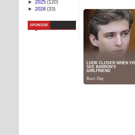
►
2025
(120)
►
2026
(33)
Father Song Lyrics - ෆාදර් ගීතයේ පද පෙළ
Dannawada Mawa Song Lyrics - දන්නවාද මාව ගීත
SPONSOR
NEENA Song Lyrics - නීනා ගීතයේ පද පෙළ
Ahimi Wimai Himi Song Lyrics - අහිමි විමයි හිමි ගී
Mathaka Parana Song Lyrics - මතක පාරනා ගීතයේ
Nimnadhen Song Lyrics - නිම්නාදෙන් ගීතයේ පද පෙ
Obamai Mage Adare Song Lyrics - ඔබමයි මගේ ආද