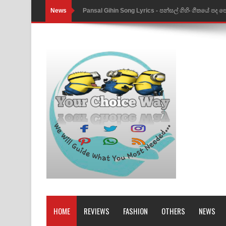
News
Pansal Gihin Song Lyrics - පන්සල් ගිහිං ගීතයේ පද ප
Ankeliya Song Lyrics - අංකෙළිය ගීතයේ පද පෙළ
DEAR GOD Song Lyrics - ඩියර් ගෝඩ් ගීතයේ පද පෙ
MANAMALA KATHA Song Lyrics - මනමාල කතා ගී
Dai Dai Lyrics - Shakira, Burna Boy | 2026 footbal
Lassana Amma Song Lyrics - ලස්සන අම්මා ගීතයේ
Gemak Deela Song Lyrics - ගේමක් දීලා ගීතයේ පද 
Niwuna Numba Hinda Song Lyrics - නිවුනා නුඹ හින
Numba Dun Aadare Song Lyrics - නුඹ දුන් ආදරේ ග
Liyamuda Dan Anagathe Song Lyrics - ලියමුද දැන
HOME
REVIEWS
FASHION
OTHERS
NEWS
Doni Song Lyrics - දෝණි ගීතයේ පද පෙළ