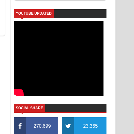
YOUTUBE UPDATED
ද
SOCIAL SHARE
270,699
23,365