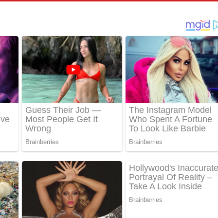
තයේ පද පෙළ
 පද පෙළ
තයේ පද පෙළ
 ගීතයේ පද පෙළ
ද පෙළ
 පෙළ
ද පෙළ