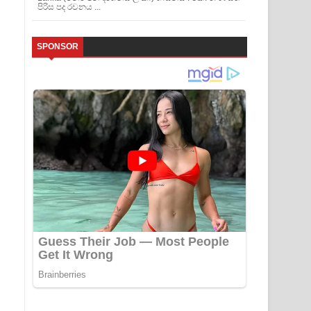
පිරිස පද රචනය ...
SPONSOR