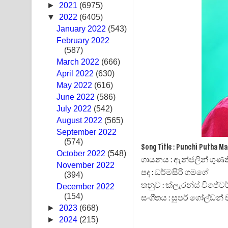
►
2021
(6975)
Awanken Song Lyrics - අවංකෙන් ගීතයේ පද පෙළ
▼
2022
(6405)
January 2022
(543)
Pa Sina Song Lyrics - පෑ සිනා ගීතයේ පද පෙළ
February 2022
(587)
Pemwanthiye Song Lyrics - පෙම්වන්තියේ ගීතයේ ප
March 2022
(666)
April 2022
(630)
Manobhawa Song Lyrics - මනෝභව ගීතයේ පද පෙළ
May 2022
(616)
June 2022
Akahe Indala Song Lyrics - ආකාහේ ඉඳලා ගීතයේ ප
(586)
July 2022
(542)
Raawaya Song Lyrics - රාවය ගීතයේ පද පෙළ
August 2022
(565)
September 2022
Saddeta Denna Song Lyrics - සද්දෙට දෙන්න ගීතයේ
(574)
Song Title : Punchi Putha M
October 2022
(548)
ගායනය : ඇන්ජලින් ගුණ
Kaalaya Song Lyrics - කාලය ගීතයේ පද පෙළ
November 2022
පද : ධර්මසිරි ගමගේ
(394)
Aramuna Song Lyrics - අරමුණ ගීතයේ පද පෙළ
තනුව : ක්ලැරන්ස් විජේව
December 2022
(154)
සංගීතය : සුපර් ගෝල්ඩන් ච
Sandata Duka Hithila Song Lyrics - සඳට දුක හිතිලා
►
2023
(668)
►
2024
(215)
Sihina Song Lyrics - සිහින ගීතයේ පද පෙළ