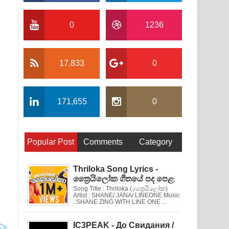
0
1236
17,833
0
171,655
0
Popular Post
Comments
Category
Thriloka Song Lyrics -
ත්‍රෛයිලෝක ගීතයේ පද පෙළ
Song Title : Thriloka (ත්‍රෛයිලෝක)
Artist : SHANE/ JANA/ LINEONE Music
: SHANE ZING WITH LINE ONE ...
IC3PEAK - До Свидания /