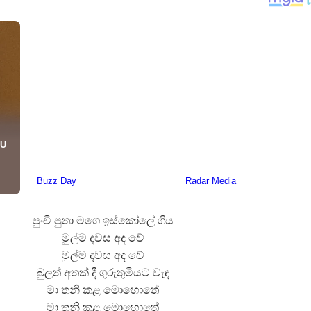
යේ පද පෙළ
තයේ පද පෙළ
 පද පෙළ
ළ
රේ ගීතයේ පද පෙළ
පුංචි පුතා මගෙ ඉස්කෝලේ ගිය
මුල්ම දවස අද වේ
මුල්ම දවස අද වේ
බුලත් අතක් දී ගුරුතුමියට වැඳ
මා තනි කළ මොහොතේ
මා තනි කළ මොහොතේ