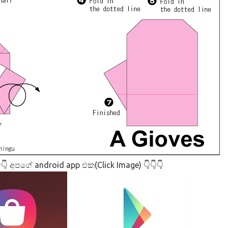
👇 අපගේ android app එක(Click Image) 👇👇👇