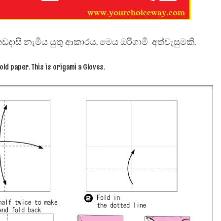
 පද පෙළ
කඩදාසි නැමිය යුතු ආකාරය. මෙය ඔරිගාමි අත්වැසුමකි.
ld paper. This is origami a Gloves.
 ගීතයේ පද පෙළ
යේ පද පෙළ