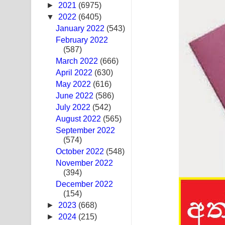
►
2021
(6975)
Sandak Awith Song Lyrics - සඳක් ඇවිත් ගීතයේ පද 
▼
2022
(6405)
January 2022
(543)
Swetha Sande Song Lyrics - ශ්වේත සඳේ ගීතයේ පද
February 2022
(587)
Ma Igili Giya Lyrics - මා ඉගිලී ගියා ගීතයේ පද පෙළ
March 2022
(666)
April 2022
(630)
Ras Balan Song Lyrics - රැස් බලන් ගීතයේ පද පෙළ
May 2022
(616)
June 2022
Hoda sihiyen Song Lyrics - හොද සිහියෙන් ගීතයේ ප
(586)
July 2022
(542)
Awanken Song Lyrics - අවංකෙන් ගීතයේ පද පෙළ
August 2022
(565)
September 2022
Pa Sina Song Lyrics - පෑ සිනා ගීතයේ පද පෙළ
(574)
October 2022
(548)
Pemwanthiye Song Lyrics - පෙම්වන්තියේ ගීතයේ ප
November 2022
(394)
Manobhawa Song Lyrics - මනෝභව ගීතයේ පද පෙළ
December 2022
(154)
Akahe Indala Song Lyrics - ආකාහේ ඉඳලා ගීතයේ ප
►
2023
(668)
►
2024
(215)
Raawaya Song Lyrics - රාවය ගීතයේ පද පෙළ