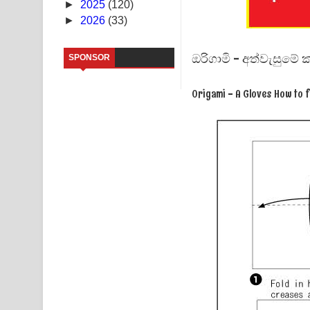
►
2025
(120)
►
2026
(33)
Saddeta Denna Song Lyrics - සද්දෙට දෙන්න ගීතයේ
Kaalaya Song Lyrics - කාලය ගීතයේ පද පෙළ
ඔරිගාමි - අත්වැසුමේ 
SPONSOR
Aramuna Song Lyrics - අරමුණ ගීතයේ පද පෙළ
Origami - A Gloves How to fo
Sandata Duka Hithila Song Lyrics - සඳට දුක හිතිලා
Sihina Song Lyrics - සිහින ගීතයේ පද පෙළ
Father Song Lyrics - ෆාදර් ගීතයේ පද පෙළ
Dannawada Mawa Song Lyrics - දන්නවාද මාව ගීත