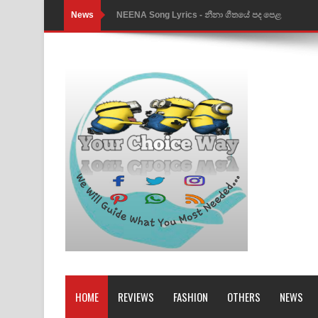
News
NEENA Song Lyrics - නීනා ගීතයේ පද පෙළ
Ahimi Wimai Himi Song Lyrics - අහිමි විමයි හිමි ගී
Mathaka Parana Song Lyrics - මතක පාරනා ගීතයේ
Nimnadhen Song Lyrics - නිම්නාදෙන් ගීතයේ පද පෙ
Obamai Mage Adare Song Lyrics - ඔබමයි මගේ ආද
Pansal Gihin Song Lyrics - පන්සල් ගිහිං ගීතයේ පද ප
Ankeliya Song Lyrics - අංකෙළිය ගීතයේ පද පෙළ
DEAR GOD Song Lyrics - ඩියර් ගෝඩ් ගීතයේ පද පෙ
MANAMALA KATHA Song Lyrics - මනමාල කතා ගී
Dai Dai Lyrics - Shakira, Burna Boy | 2026 footbal
HOME
REVIEWS
FASHION
OTHERS
NEWS
Lassana Amma Song Lyrics - ලස්සන අම්මා ගීතයේ