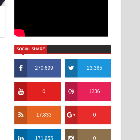
SOCIAL SHARE
270,699
23,365
ඩ
0
1236
17,833
0
171,655
0