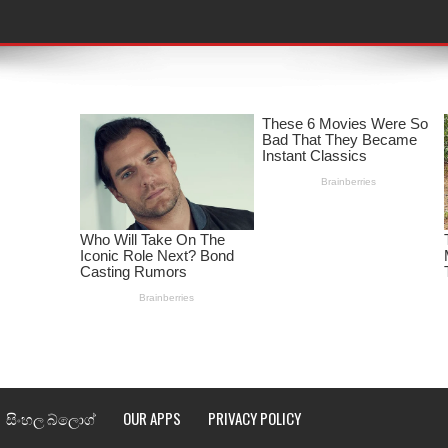
තයේ පද පෙළ
 පද පෙළ
ළ
රේ ගීතයේ පද පෙළ
ෙළ
ළ
තයේ පද පෙළ
l world cup song lyrics
සිංහල බ්ලොග්
OUR APPS
PRIVACY POLICY
 පද පෙළ