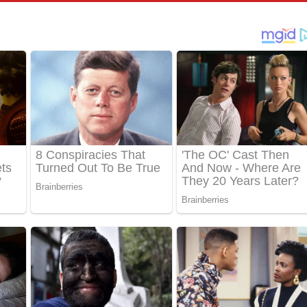
පෙළ
්දා ගීතයේ පද පෙළ
ීතයේ පද පෙළ
් අනාගතේ ගීතයේ පද පෙළ
තයේ පද පෙළ
 පද පෙළ
තයේ පද පෙළ