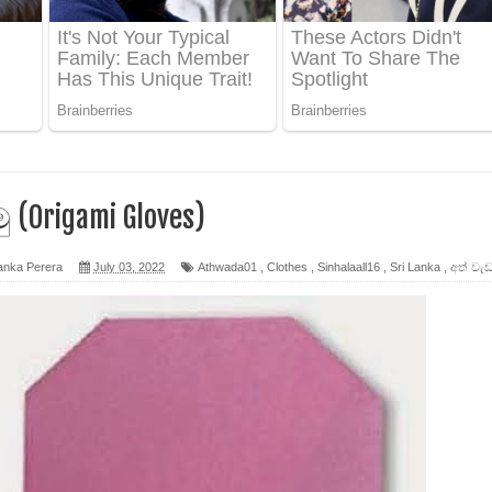
 ගීතයේ පද පෙළ
ද පෙළ
 පෙළ
ද පෙළ
ු (Origami Gloves)
anka Perera
July 03, 2022
Athwada01
,
Clothes
,
Sinhalaall16
,
Sri Lanka
,
අත් වැ
ෙළ
න් ලියන්න ගීතයේ පද පෙළ