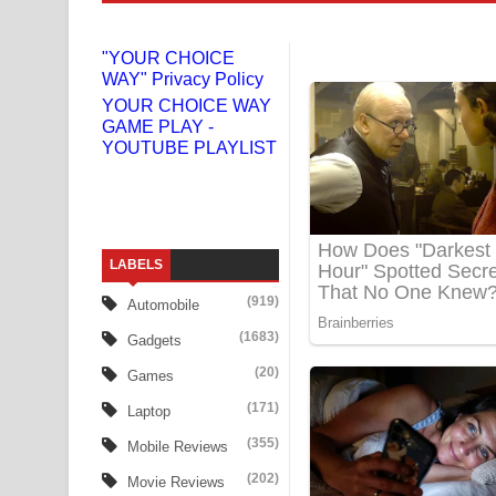
Gemak Deela Song Lyrics - ගේමක් දීලා ගීතයේ පද 
"YOUR CHOICE
WAY" Privacy Policy
Niwuna Numba Hinda Song Lyrics - නිවුනා නුඹ හින
YOUR CHOICE WAY
GAME PLAY -
Numba Dun Aadare Song Lyrics - නුඹ දුන් ආදරේ ග
YOUTUBE PLAYLIST
Liyamuda Dan Anagathe Song Lyrics - ලියමුද දැන
Doni Song Lyrics - දෝණි ගීතයේ පද පෙළ
LABELS
Benthara Palame Song Lyrics - බෙන්තර පාලමේ ගී
(919)
Automobile
Sanda Babalena Song Lyrics - සඳ බැබලෙන ගීතයේ
(1683)
Gadgets
Adare Wadi Nisa Song Lyrics - ආදරේ වැඩි නිසා ගී
(20)
Games
(171)
Laptop
UNUHUMA Song Lyrics - උණුහුම ගීතයේ පද පෙළ
(355)
Mobile Reviews
Katakara Song Lyrics - කටකාර ගීතයේ පද පෙළ
(202)
Movie Reviews