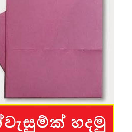
පෙළ
 පෙළ
ද පෙළ
ද පෙළ
ද පෙළ