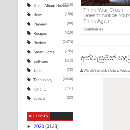
Tharu Yaye Dilena Song Lyrics - තරු යායේ දිලෙනා
(3110)
Music Album Reviews
(158)
Ow Man Sosa Song Lyrics - ඔව් මං සෝසා ගීතයේ ප
News
(89)
Preview
Heavy Weight Song Lyrics
(410)
Recipes
Aye Lanweela Song Lyrics - ආයේ ලංවීලා ගීතයේ පද
(2474)
Reviews
Ala purannata Song Lyrics - ආල පුරන්නට ගීතයේ ප
(795)
Smart Home
අත්වැසුම්ක් හදම
(112)
Software
FEVER DREAM Lyrics - Alex Warren
(78)
Tablet
Wanni Arachchige Udara Madus
BTS : Hooligan Lyrics
(2030)
Technology
Apa Hamuwee Song Lyrics - අප හමුවී ගීතයේ පද ප
(151)
අත් වැඩ
(23)
ගොසිප්
PATHINIYE Song Lyrics - පතිනියනේ ගීතයේ පද පෙළ
Sorry Sir Song Lyrics - සොරි සර් ගීතයේ පද පෙළ
ALL POSTS
Mathaka Aluthin Liyanna Song Lyrics - මතක අලුති
►
2020
(3128)