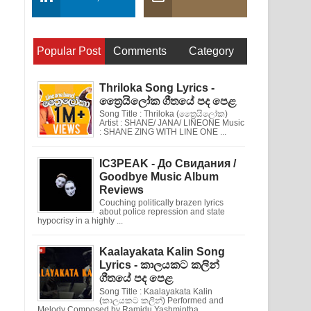
Popular Post
Comments
Category
Thriloka Song Lyrics -
ත්‍රෛයිලෝක ගීතයේ පද පෙළ
Song Title : Thriloka (ත්‍රෛයිලෝක)
Artist : SHANE/ JANA/ LINEONE Music
: SHANE ZING WITH LINE ONE ...
IC3PEAK - До Свидания /
Goodbye Music Album
Reviews
Couching politically brazen lyrics
about police repression and state
hypocrisy in a highly ...
Kaalayakata Kalin Song
Lyrics - කාලයකට කලින්
ගීතයේ පද පෙළ
Song Title : Kaalayakata Kalin
(කාලයකට කලින්) Performed and
Melody Composed by Ramidu Yashmintha ...