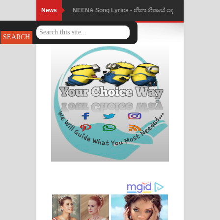
News
NEENA Song Lyrics - නීනා ගීතයේ පද
පෙළ
Ahimi Wimai Himi Song Lyrics - අහිමි
විමයි හිමි ගීතයේ පද පෙළ
Mathaka Parana Song Lyrics - මතක
පාරනා ගීතයේ පද පෙළ
Nimnadhen Song Lyrics - නිම්නාදෙන්
ගීතයේ පද පෙළ
Obamai Mage Adare Song Lyrics -
ඔබමයි මගේ ආදරේ ගීතයේ පද පෙළ
Pansal Gihin Song Lyrics - පන්සල් ගිහිං