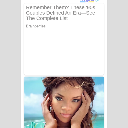
අම්මා ගීතයේ පද පෙළ
Gemak Deela Song Lyrics - ගේමක් දීලා
ගීතයේ පද පෙළ
Niwuna Numba Hinda Song Lyrics -
නිවුනා නුඹ හින්දා ගීතයේ පද පෙළ
Numba Dun Aadare Song Lyrics - නුඹ
දුන් ආදරේ ගීතයේ පද පෙළ
Liyamuda Dan Anagathe Song Lyrics
- ලියමුද දැන් අනාගතේ ගීතයේ පද පෙළ
Doni Song Lyrics - දෝණි ගීතයේ පද
පෙළ