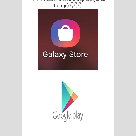
Image) 👇👇👇
දන්නවාද මාව ගීතයේ පද පෙළ