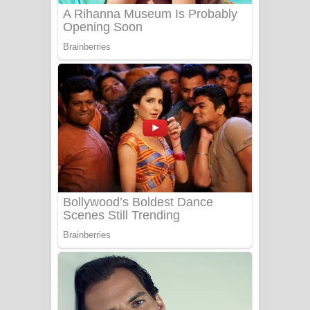
Benthara Palame Song Lyrics -
බෙන්තර පාලමේ ගීතයේ පද පෙළ
Sanda Babalena Song Lyrics - සඳ
බැබලෙන ගීතයේ පද පෙළ
Adare Wadi Nisa Song Lyrics - ආදරේ
වැඩි නිසා ගීතයේ පද පෙළ
UNUHUMA Song Lyrics - උණුහුම
ගීතයේ පද පෙළ
Katakara Song Lyrics - කටකාර ගීතයේ
පද පෙළ
Tharu Yaye Dilena Song Lyrics - තරු