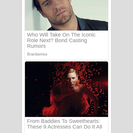
යායේ දිලෙනා ගීතයේ පද පෙළ
Ow Man Sosa Song Lyrics - ඔව් මං
සෝසා ගීතයේ පද පෙළ
Heavy Weight Song Lyrics
Aye Lanweela Song Lyrics - ආයේ
ලංවීලා ගීතයේ පද පෙළ
Ala purannata Song Lyrics - ආල
පුරන්නට ගීතයේ පද පෙළ
FEVER DREAM Lyrics - Alex Warren
BTS : Hooligan Lyrics