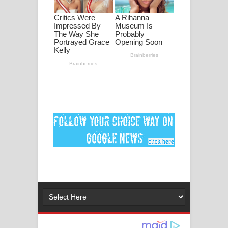
ගීතයේ පද පෙළ
Ankeliya Song Lyrics - අංකෙළිය ගීතයේ
පද පෙළ
DEAR GOD Song Lyrics - ඩියර් ගෝඩ්
ගීතයේ පද පෙළ
MANAMALA KATHA Song Lyrics -
මනමාල කතා ගීතයේ පද පෙළ
Dai Dai Lyrics - Shakira, Burna Boy |
2026 football world cup song lyrics
Lassana Amma Song Lyrics - ලස්සන