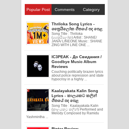
Popular Post
Comments
Category
Thriloka Song Lyrics -
ත්‍රෛයිලෝක ගීතයේ පද පෙළ
Song Title : Thriloka
(ත්‍රෛයිලෝක) Artist : SHANE/
JANA/ LINEONE Music : SHANE
ZING WITH LINE ONE ...
IC3PEAK - До Свидания /
Goodbye Music Album
Reviews
Couching politically brazen lyrics
about police repression and state
hypocrisy in a highly ...
Kaalayakata Kalin Song
Lyrics - කාලයකට කලින්
ගීතයේ පද පෙළ
Song Title : Kaalayakata Kalin
(කාලයකට කලින්) Performed and
Melody Composed by Ramidu
Yashmintha ...
Pinter Review