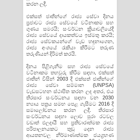
කරන ලදී.
Pemwanthiye Song Lyrics -
එක්සත් ජාතීන්ගේ රාජ්‍ය සේවා දිනය
ප්‍රජාවට රාජ්‍ය සේවයේ වටිනාකම සහ
පෙම්වන්තියේ ගීතයේ පද පෙළ
ගුණය සමරයි; සංවර්ධන ක්‍රියාවලියේදී
රාජ්‍ය සේවයේ දායකත්වය ඉස්මතු කරයි;
Manobhawa Song Lyrics - මනෝභව
රාජ්‍ය සේවකයන්ගේ වැඩ හඳුනාගෙන,
රාජ්‍ය අංශයේ රැකියා කිරීමට තරුණ
ගීතයේ පද පෙළ
තරුණියන් දිරිමත් කරයි.
Akahe Indala Song Lyrics - ආකාහේ
දිනය පිළිගැනීම සහ රාජ්‍ය සේවයේ
වටිනාකම තහවුරු කිරීම සඳහා, එක්සත්
ඉඳලා ගීතයේ පද පෙළ
ජාතීන් විසින් 2003 දී එක්සත් ජාතීන්ගේ
රාජ්‍ය සේවා සම්මාන (UNPSA)
Raawaya Song Lyrics - රාවය ගීතයේ
වැඩසටහන ස්ථාපිත කරන ලද අතර, එය
තිරසාර සංවර්ධනය සඳහා වන 2030
පද පෙළ
න්‍යාය පත්‍රය සමඟ පෙළ ගැසීමට 2016 දී
සමාලෝචනය කරන ලදී. තිරසාර
සංවර්ධනය සඳහා ලොව පුරා රටවල
Saddeta Denna Song Lyrics - සද්දෙට
වඩාත් ඵලදායී සහ ප්‍රතිචාරාත්මක රාජ්‍ය
පරිපාලනයකට තුඩු දෙන රාජ්‍ය
දෙන්න ගීතයේ පද පෙළ
ආයතනවල නිර්මාණාත්මක ජයග්‍රහණ