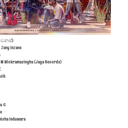
 පෙළ
ොවෙනස්)
ද පෙළ
 Zany Inzane
a
a M Wickramasingha (Jaya Records)
E
sik
ද පෙළ
ද පෙළ
hu G
le
thisha Induwara
 පද පෙළ