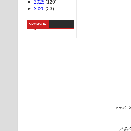
►
2025
(120)
►
2026
(33)
Kaalaya Song Lyrics - කාලය ගීතයේ පද පෙළ
Aramuna Song Lyrics - අරමුණ ගීතයේ පද පෙළ
SPONSOR
Sandata Duka Hithila Song Lyrics - සඳට දුක හිතිලා
Sihina Song Lyrics - සිහින ගීතයේ පද පෙළ
Father Song Lyrics - ෆාදර් ගීතයේ පද පෙළ
Dannawada Mawa Song Lyrics - දන්නවාද මාව ගීත
NEENA Song Lyrics - නීනා ගීතයේ පද පෙළ
නතරවුන
ඒ ගින