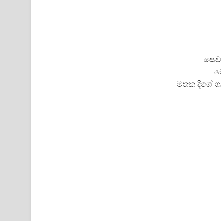
සෙවන
ම
මතක දිගේ ග