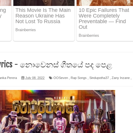
ද පෙළ
 පෙළ
ද පෙළ
Lyrics - නොවෙනස් ගීතයේ පද පෙළ
ෙළ
anka Perera
July 08, 2022
OOSeven
,
Rap Songs
,
Sindupotha37
,
Zany Inzane
,
න් ලියන්න ගීතයේ පද පෙළ
පෙළ