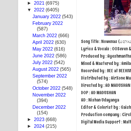
►
2021
(6975)
Swetha Sande Song Lyrics - ශ්වේත සඳේ ගීතයේ පද
▼
2022
(6405)
January 2022
(543)
Ma Igili Giya Lyrics - මා ඉගිලී ගියා ගීතයේ පද පෙළ
February 2022
(587)
Ras Balan Song Lyrics - රැස් බලන් ගීතයේ පද පෙළ
March 2022
(666)
Song Title : Nowenas (න
April 2022
(630)
Hoda sihiyen Song Lyrics - හොද සිහියෙන් ගීතයේ ප
Lyrics & Vocals : OOSeven &
May 2022
(616)
Produced by : Ayeshmanth
June 2022
Awanken Song Lyrics - අවංකෙන් ගීතයේ පද පෙළ
(586)
July 2022
(542)
Mixed & Mastered by : Amil
Pa Sina Song Lyrics - පෑ සිනා ගීතයේ පද පෙළ
August 2022
(565)
Recorded by : BEE at BEEHIV
September 2022
Distributed by : AirXone Mu
Pemwanthiye Song Lyrics - පෙම්වන්තියේ ගීතයේ ප
(574)
Directed by : AD MADUSHAN
October 2022
(548)
DOP : AD MADUSHAN
Manobhawa Song Lyrics - මනෝභව ගීතයේ පද පෙළ
November 2022
AD : Nishan Udayanga
(394)
Akahe Indala Song Lyrics - ආකාහේ ඉඳලා ගීතයේ ප
Editor & Colorist by : Gais
December 2022
(154)
Production company : Circ
Raawaya Song Lyrics - රාවය ගීතයේ පද පෙළ
►
2023
(668)
Digital Media Support : Ma
►
2024
(215)
Saddeta Denna Song Lyrics - සද්දෙට දෙන්න ගීතයේ