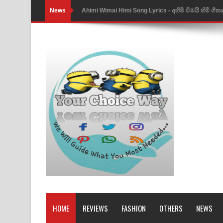
News
Ahimi Wimai Himi Song Lyrics - අහිමි විමයි හිමි ගී
Mathaka Parana Song Lyrics - මතක පාරනා ගීතයේ
Nimnadhen Song Lyrics - නිම්නාදෙන් ගීතයේ පද පෙ
Obamai Mage Adare Song Lyrics - ඔබමයි මගේ ආද
Pansal Gihin Song Lyrics - පන්සල් ගිහිං ගීතයේ පද ප
Ankeliya Song Lyrics - අංකෙළිය ගීතයේ පද පෙළ
DEAR GOD Song Lyrics - ඩියර් ගෝඩ් ගීතයේ පද පෙ
MANAMALA KATHA Song Lyrics - මනමාල කතා ගී
Dai Dai Lyrics - Shakira, Burna Boy | 2026 footbal
Lassana Amma Song Lyrics - ලස්සන අම්මා ගීතයේ
HOME
REVIEWS
FASHION
OTHERS
NEWS
Gemak Deela Song Lyrics - ගේමක් දීලා ගීතයේ පද 