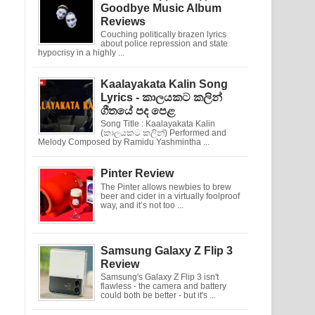
Goodbye Music Album
Reviews
Couching politically brazen lyrics
about police repression and state
hypocrisy in a highly ...
Kaalayakata Kalin Song
Lyrics - කාලයකට කලින්
ගීතයේ පද පෙළ
Song Title : Kaalayakata Kalin
(කාලයකට කලින්) Performed and
Melody Composed by Ramidu Yashmintha ...
Pinter Review
The Pinter allows newbies to brew
beer and cider in a virtually foolproof
way, and it’s not too ...
Samsung Galaxy Z Flip 3
Review
Samsung's Galaxy Z Flip 3 isn't
flawless - the camera and battery
could both be better - but it's ...