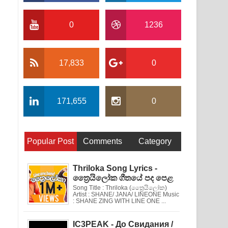
0
1236
17,833
0
171,655
0
Popular Post
Comments
Category
Thriloka Song Lyrics -
ත්‍රෛයිලෝක ගීතයේ පද පෙළ
Song Title : Thriloka (ත්‍රෛයිලෝක)
Artist : SHANE/ JANA/ LINEONE Music
: SHANE ZING WITH LINE ONE ...
IC3PEAK - До Свидания /