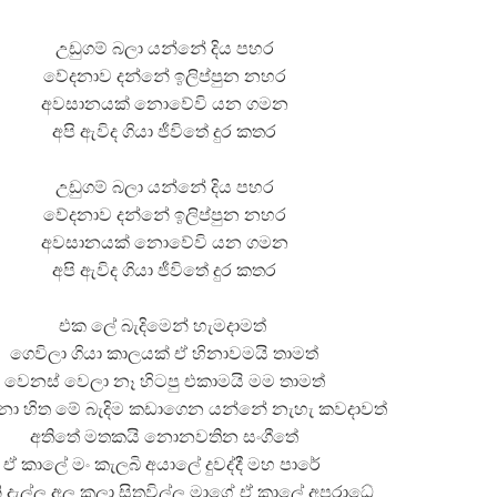
උඩුගම් බලා යන්නේ දිය පහර
වේදනාව දන්නේ ඉලිප්පුන නහර
අවසානයක් නොවේවි යන ගමන
අපි ඇවිද ගියා ජීවිතේ දුර කතර
 ගීතයේ පද පෙළ
උඩුගම් බලා යන්නේ දිය පහර
වේදනාව දන්නේ ඉලිප්පුන නහර
අවසානයක් නොවේවි යන ගමන
අපි ඇවිද ගියා ජීවිතේ දුර කතර
යේ පද පෙළ
එක ලේ බැදිමෙන් හැමදාමත්
ගෙවිලා ගියා කාලයක් ඒ හිනාවමයි තාමත්
වෙනස් වෙලා නෑ හිටපු එකාමයි මම තාමත්
ා හිත මේ බැදිම කඩාගෙන යන්නේ නැහැ කවදාවත්
අතිතේ මතකයි නොනවතින සංගීතේ
ඒ කාලේ මං කැලබි අයාලේ දුවද්දී මහ පාරේ
ි දැල්ල අලු කලා සිතුවිල්ල මාගේ ඒ කාලේ අපරාධේ