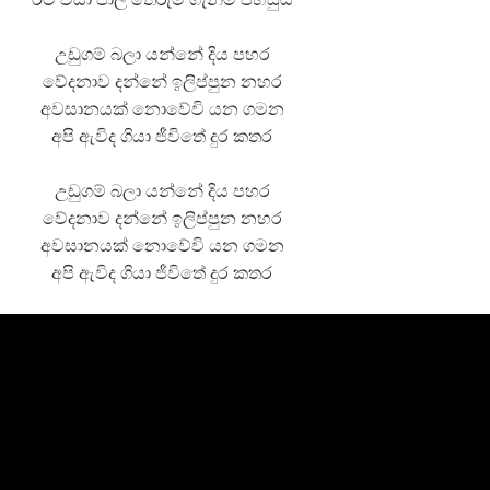
උඩුගම් බලා යන්නේ දිය පහර
වේදනාව දන්නේ ඉලිප්පුන නහර
අවසානයක් නොවේවි යන ගමන
අපි ඇවිද ගියා ජීවිතේ දුර කතර
උඩුගම් බලා යන්නේ දිය පහර
වේදනාව දන්නේ ඉලිප්පුන නහර
අවසානයක් නොවේවි යන ගමන
අපි ඇවිද ගියා ජීවිතේ දුර කතර