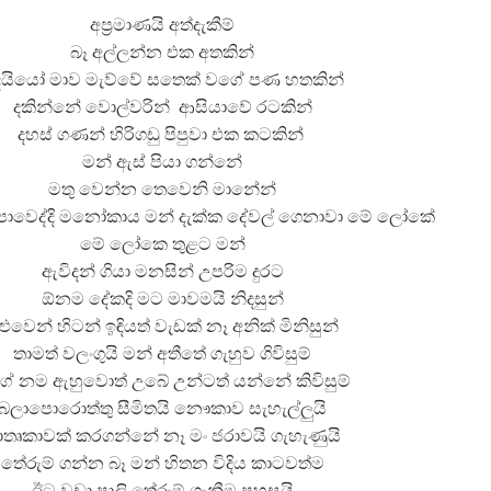
අප්‍රමාණයි අත්දැකීම්
බෑ අල්ලන්න එක අතකින්
ෙයියෝ මාව මැව්වේ සතෙක් වගේ පණ හතකින්
දකින්නේ වොල්වරින් ආසියාවේ රටකින්
දහස් ගණන් හිරිගඩු පිපුවා එක කටකින්
මන් ඇස් පියා ගන්නේ
මතු වෙන්න තෙවෙනි මානේන්
පාවෙද්දි මනෝකාය මන් දැක්ක දේවල් ගෙනාවා මේ ලෝකේ
මේ ලෝකෙ තුළට මන්
ඇවිදන් ගියා මනසින් උපරිම දුරට
ඕනම දේකදි මට මාවමයි නිදසුන්
ළුවෙන් හිටන් ඉඳියත් වැඩක් නෑ අනික් මිනිසුන්
තාමත් වලංගුයි මන් අතීතේ ගැහුව ගිවිසුම්
ේ නම ඇහුවොත් උබේ උන්ටත් යන්නේ කිවිසුම්
බලාපොරොත්තු සීමිතයි නෞකාව සැහැල්ලුයි
ාතෘකාවක් කරගන්නේ නෑ මං ජරාවයි ගැහැණුයි
තේරුම් ගන්න බෑ මන් හිතන විදිය කාටවත්ම
ඊට වඩා පාලි තේරුම් ගැනීම පහසුයි