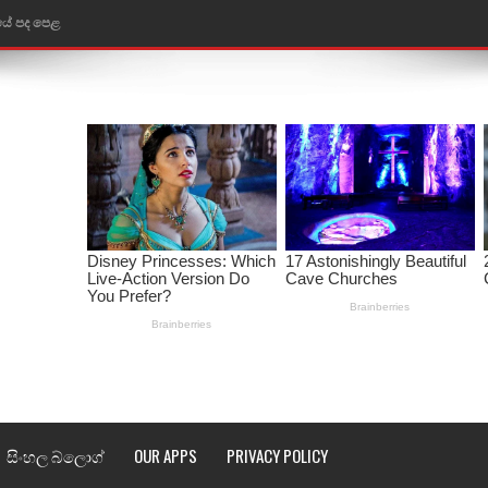
තයේ පද පෙළ
 පද පෙළ
ළ
රේ ගීතයේ පද පෙළ
ෙළ
ළ
තයේ පද පෙළ
l world cup song lyrics
 පද පෙළ
සිංහල බ්ලොග්
OUR APPS
PRIVACY POLICY
පෙළ