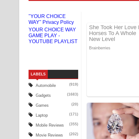
Niwuna Numba Hinda Song Lyrics - නිවුනා නුඹ හින
"YOUR CHOICE
WAY" Privacy Policy
Numba Dun Aadare Song Lyrics - නුඹ දුන් ආදරේ ග
YOUR CHOICE WAY
GAME PLAY -
Liyamuda Dan Anagathe Song Lyrics - ලියමුද දැන
YOUTUBE PLAYLIST
Doni Song Lyrics - දෝණි ගීතයේ පද පෙළ
Benthara Palame Song Lyrics - බෙන්තර පාලමේ ගී
LABELS
Sanda Babalena Song Lyrics - සඳ බැබලෙන ගීතයේ
(919)
Automobile
Adare Wadi Nisa Song Lyrics - ආදරේ වැඩි නිසා ගී
(1683)
Gadgets
UNUHUMA Song Lyrics - උණුහුම ගීතයේ පද පෙළ
(20)
Games
(171)
Laptop
Katakara Song Lyrics - කටකාර ගීතයේ පද පෙළ
(355)
Mobile Reviews
Tharu Yaye Dilena Song Lyrics - තරු යායේ දිලෙනා
(202)
Movie Reviews