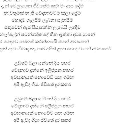
දැන් වෙලාගෙන ජීවිතේම කරා මං ආස දේම
නැවතුමක් නැති වේදනාවටම කලා ප්‍රේම
හොදම ගැලපීම ලැබුනා සැනසීම
සතුටෙන් ඇස් පියාගන්න ලැබෙයි ලගදීම
ැල්ලේන් පටන්ගත්ත දේ හීන දැක්කා දවස ගානේ
ේ දෛවෙ වෙනස් කරන්නමයි ඕනේ අවසානේ
ලන් ආවා විවාද නෑ තාම අපිත් උනා හොද වානේ අවසානේ
උඩුගම් බලා යන්නේ දිය පහර
වේදනාව දන්නේ ඉලිප්පුන නහර
අවසානයක් නොවේවි යන ගමන
අපි ඇවිද ගියා ජීවිතේ දුර කතර
උඩුගම් බලා යන්නේ දිය පහර
වේදනාව දන්නේ ඉලිප්පුන නහර
අවසානයක් නොවේවි යන ගමන
අපි ඇවිද ගියා ජීවිතේ දුර කතර