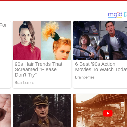
්දා ගීතයේ පද පෙළ
ීතයේ පද පෙළ
් අනාගතේ ගීතයේ පද පෙළ
තයේ පද පෙළ
 පද පෙළ
තයේ පද පෙළ
 ගීතයේ පද පෙළ