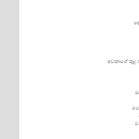
ද
අවකාශේ තුළ 
ඔ
මග
ම