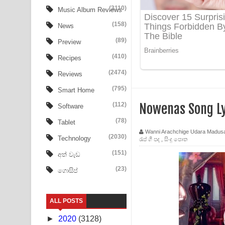
Ow Man Sosa Song Lyrics - ඔව් මං සෝසා ගීතයේ ප
(3110)
Music Album Reviews
(158)
Heavy Weight Song Lyrics
News
(89)
Preview
Aye Lanweela Song Lyrics - ආයේ ලංවීලා ගීතයේ පද
(410)
Recipes
Ala purannata Song Lyrics - ආල පුරන්නට ගීතයේ ප
(2474)
Reviews
FEVER DREAM Lyrics - Alex Warren
(795)
Smart Home
(112)
Nowenas Song 
Software
BTS : Hooligan Lyrics
(78)
Tablet
Apa Hamuwee Song Lyrics - අප හමුවී ගීතයේ පද ප
Wanni Arachchige Udara Madus
(2030)
Technology
රැප් ගී පද
,
සිංදු පොත
PATHINIYE Song Lyrics - පතිනියනේ ගීතයේ පද පෙළ
(151)
අත් වැඩ
(23)
ගොසිප්
Sorry Sir Song Lyrics - සොරි සර් ගීතයේ පද පෙළ
Mathaka Aluthin Liyanna Song Lyrics - මතක අලුති
ALL POSTS
Sandak Awith Song Lyrics - සඳක් ඇවිත් ගීතයේ පද 
►
2020
(3128)