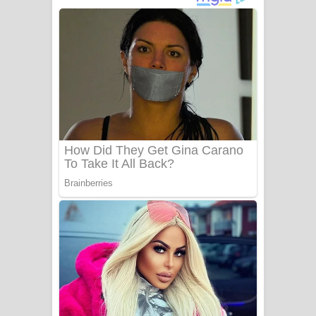
අම්මා ගීතයේ පද පෙළ
Gemak Deela Song Lyrics - ගේමක් දීලා
ගීතයේ පද පෙළ
Niwuna Numba Hinda Song Lyrics -
නිවුනා නුඹ හින්දා ගීතයේ පද පෙළ
Numba Dun Aadare Song Lyrics - නුඹ
දුන් ආදරේ ගීතයේ පද පෙළ
Liyamuda Dan Anagathe Song Lyrics
- ලියමුද දැන් අනාගතේ ගීතයේ පද පෙළ
Doni Song Lyrics - දෝණි ගීතයේ පද
පෙළ