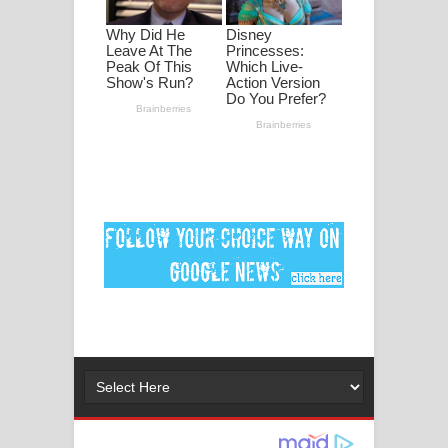
ගීතයේ පද පෙළ
Ankeliya Song Lyrics - අංකෙළිය ගීතයේ
පද පෙළ
DEAR GOD Song Lyrics - ඩියර් ගෝඩ්
ගීතයේ පද පෙළ
MANAMALA KATHA Song Lyrics -
මනමාල කතා ගීතයේ පද පෙළ
Dai Dai Lyrics - Shakira, Burna Boy |
2026 football world cup song lyrics
Lassana Amma Song Lyrics - ලස්සන