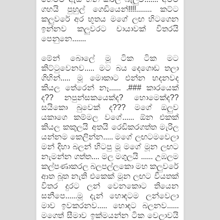
ගහයි පුහුල් ගෙඩියෙන්!!!!........ කට්ට
කලුවරේ අර භූතය මගේ ලඟ හිටගෙන
ඉන්නව කලුවරට චායාවක් විතරයි
පෙනුනෙ.......
මේන් බොලේ මූ ටික ටික මට
කිට්ටුවෙනව..... මට බය දෙගොඩ තලා
ගිහින්..... මූ මොකාට එන්න හදනවද
කියල තේරෙන් නෑ...... .### කාරයෙක්
ද?? නපුන්සකයෙක්ද? හොමෙක්ද??
සයිකො බුවෙක් ද??? මගේ ඔලුව
යකාගෙ කම්මල වගේ...... ඕන එකක්
කියල කකුලයි අතයි රෙඩිකරගත්ත මැරිල
යන්නම කෙලින්න..... මගේ ලඟටමවෙලා
මන් දිහා බලන් හිටපු මූ මගේ මූන ලඟට
නැමන්න ගත්ත.... මල මගුලයි ...... උඹලම
කල්පණාකරල බලපල්ලකො මහ කලුවරේ
ආත බූත නැති එකෙක් මූන ලඟට වියතක්
විතර දුරට ලන් වෙනකොට තියෙන
සනීපෙ......මූ දැන් හොඳටම ලන්වෙලා
මාව ඉවකරනව..... හොඳට බලනව......
මගෙත් සීමාව ඉක්මයන්න ටික වෙලාවයි