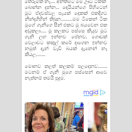
තේරුමක් නෑ.... අන්තිමට මම ඌට ටිකක්
බොන්න දුන්න... දෙයියන්ගෙ පිහිටෙන්
මූට ඒදවස්වල පැයක් දෙකක් එකදිගට
නින්දගිහින් තිබුන..........මම ටිකෙන් ටික
මුගේ ගෑනිගෙ සීන් එකට මූ බයවෙන එක
අඩුකලා..... මූ කලකට පස්සෙ කියුව මූට
ගෑනි ලඟ ඉන්නව පේනව, ගොඩක්
වෙලාවට කකුල් කරේ දාගෙන ඉන්නව
නමුත් දැන් වැඩි බයක් දැනෙන් නෑ
කියල........
මොනව කලත් කලකම් පලදෙනව........
මටනම් ඒ ගෑනි මුගෙ පස්සෙන් ආවෙ
නැත්නම් තමයි පුදුම.