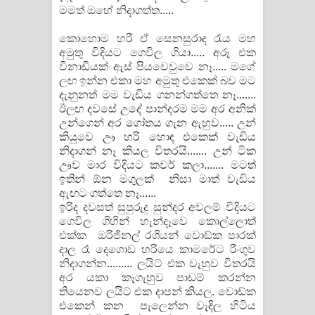
මමත් ඔහේ නිදාගත්ත.....
දන්නවාද මාව ගීතයේ පද පෙළ
කොහොම හරි ඒ සෙනසුරාද රැය මහ
අමුතු විදියට ගෙවිල ගියා..... අරූ එක
විනාඩියක් ඇස් පියවෙවුවෙ නෑ..... මගේ
ලඟ ඉන්න එකා මහ අමුතු එකෙක් බව මට
දැනුනත් මම වැඩිය ගනන්ගත්තෙ නෑ.......
ඊලඟ දවසේ උදේ පාන්දරම මම අර අනික්
උන්ගෙන් අර ගෝතය ගැන ඇහුව..... උන්
කියුවෙ ඌ හරි හොඳ එකෙක් වැඩිය
නිදාගන් නෑ කියල විතරයි....... උන් ටික
ඌව මාර විදියට කවර් කලා....... මටත්
ඉතින් ඕන මගුලක් නිසා මාත් වැඩිය
ඇඟට ගත්තෙ නෑ......
ඉරිද දවසත් සුපුරුදු සුන්දර අවලම් විදියට
ගෙවිල ගිහින් හැන්දෑවෙ කොල්ලොත්
එක්ක ඔරිජිනල් රශියන් වොඩ්ක පාරක්
දාල රෑ දෙගොඩ හරියෙ කාමරේට රිංගුව
නිදාගන්න......... ලයිට් එක වැහුව විතරයි
අර යකා කෑගැහුව පාඩම් කරන්න
තියෙනව ලයිට් එක දාපන් කියල. වොඩ්ක
එකෙන් කන පැලෙන්න වැදිල හිටිය