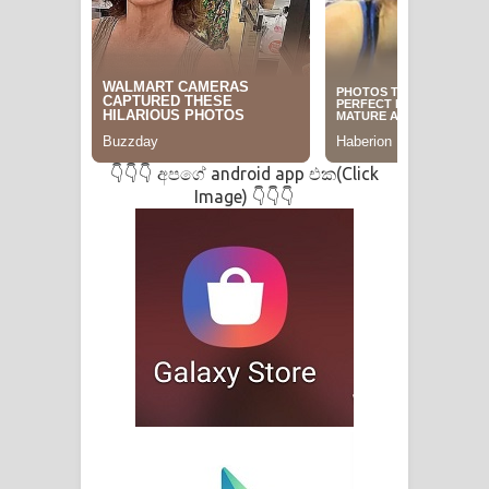
👇👇👇 අපගේ android app එක(Click
Image) 👇👇👇