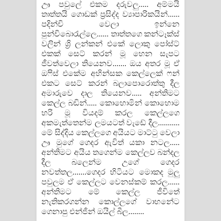
ඌ පවුලේ එකම දරුවලු..... අම්මයි
තාත්තයි ගොඩක් ප්‍රසිද්ද ව්‍යාපාරිකයින්......
පදින්චි වෙලා ඉන්නෙ
පුන්චිබොරැල්ලෙ...... තාත්තගෙ කන්ටෑක්ස්
වලින් ශ්‍රි ලන්කන් එකේ ලොකු පෝස්ට්
එකක් සෙට් කරන් මූ හෙන සැපට
ජීවත්වෙලා තියෙනව....... ඔය අතර මූ ඒ
ඔෆිස් එකේම අහින්සක කෙල්ලෙක් ෆන්
එකට සෙට් කරන් බලාපොරොත්තු දීල
අමාරුවෙ දාල තියෙනව..... අන්තිමට
කෙල්ල බඩින්..... කොහොමින් කොහොම
හරි මූ වියදම් කරල කෙල්ලගෙ
අකමැත්තෙන්ම ලමයටත් වැඩේ දීල...........
මේ සිද්දිය කෙල්ලගෙ අයියට මාට්ටු වෙලා
ඌ මුගේ ගෙදර ඇවිත් යකා නටල.....
අන්තිමට අයිය තගෙන්ම කෙල්ලව බන්දල
දීල බලෙන්ම උගේ ගෙදර
නවත්තල.......ගෙදර හිටියට මොකද මුලු
පවුලම ඒ කෙල්ලට වෙනස්කම් කරල......
අන්තිමට මේ කෙල්ල ජීවිතේ
නැතිකරගන්න කොල්ලගේ වාහනේට
ගෙනාපු එන්ජින් ඔයිල් බීල........