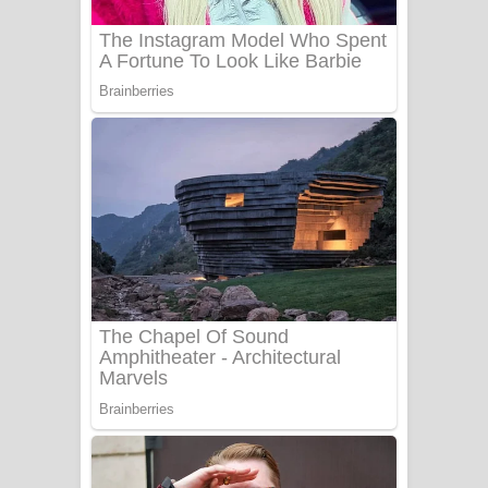
Benthara Palame Song Lyrics -
බෙන්තර පාලමේ ගීතයේ පද පෙළ
Sanda Babalena Song Lyrics - සඳ
බැබලෙන ගීතයේ පද පෙළ
Adare Wadi Nisa Song Lyrics - ආදරේ
වැඩි නිසා ගීතයේ පද පෙළ
UNUHUMA Song Lyrics - උණුහුම
ගීතයේ පද පෙළ
Katakara Song Lyrics - කටකාර ගීතයේ
පද පෙළ
Tharu Yaye Dilena Song Lyrics - තරු