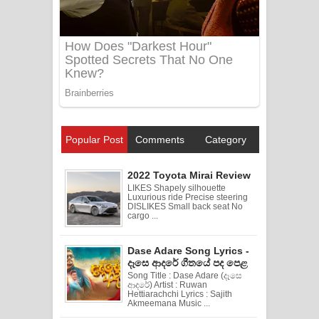
Popular Post
Comments
Category
2022 Toyota Mirai Review
LIKES Shapely silhouette
Luxurious ride Precise steering
DISLIKES Small back seat No
cargo ...
Dase Adare Song Lyrics -
දෑසෙ ආදරේ ගීතයේ පද පෙළ
Song Title : Dase Adare (දෑසෙ
ආදරේ) Artist : Ruwan
Hettiarachchi Lyrics : Sajith
Akmeemana Music ...