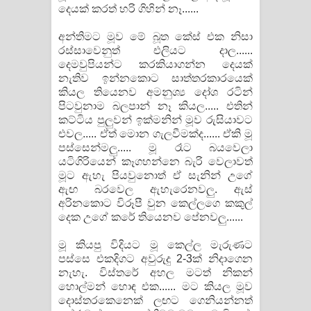
දෙයක් කරත් හරි ගිහින් නෑ......
අන්තිමට මූව මේ බූත කේස් එක නිසා
රස්සාවෙනුත් එලියට දාල......
දෙමවුපියන්ට කරකියාගන්න දෙයක්
නැතිව ඉන්නකොට සාත්තරකාරයෙක්
කියල තියෙනව අමනුශ්‍ය දෝශ රටින්
පිටවුනාම බලපාන් නෑ කියල..... එතින්
කට්ටිය පුලුවන් ඉක්මනින් මූව රුසියාවට
එවල..... ඒත් මොන ගැලවීමක්ද...... ඒකි මූ
පස්සෙන්මලු..... මූ රෑට බයවෙලා
යටිගිරියෙන් කෑගහන්නෙ බැරි වෙලාවත්
මූට ඇහැ පියවුනොත් ඒ සැනින් උගේ
ඇඟ බරවෙල ඇහැරෙනවලු. ඇස්
අරිනකොට විරූපී වුන කෙල්ලගෙ කකුල්
දෙක උගේ කරේ තියෙනව පේනවලු......
මූ කියපු විදියට මූ කෙල්ල මැරුණට
පස්සෙ එකදිගට අවුරුදු 2-3ක් නිදාගෙන
නැහැ. විස්තරේ අහල මටත් නිකන්
හොල්මන් හොඳ එක...... මට කියල මූව
දොස්තරකෙනෙක් ලඟට ගෙනියන්නත්