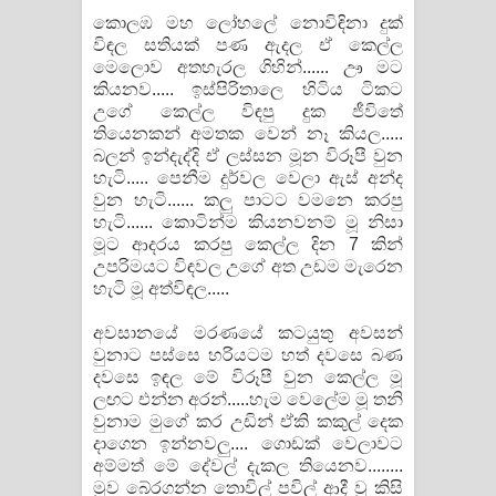
කොලඹ මහ ලෝහලේ නොවිඳිනා දුක්
විඳල සතියක් පණ ඇදල ඒ කෙල්ල
මෙලොව අතහැරල ගිහින්...... ඌ මට
කියනව..... ඉස්පිරිතාලෙ හිටිය ටිකට
උගේ කෙල්ල විඳපු දුක ජීවිතේ
තියෙනකන් අමතක වෙන් නෑ කියල.....
බලන් ඉන්දැද්දි ඒ ලස්සන මූන විරූපී වුන
හැටි..... පෙනීම දුර්වල වෙලා ඇස් අන්ද
වුන හැටි...... කලු පාටට වමනෙ කරපු
හැටි...... කොටින්ම කියනවනම් මූ නිසා
මූට ආදරය කරපු කෙල්ල දින 7 කින්
උපරිමයට විඳවල උගේ අත උඩම මැරෙන
හැටි මූ අත්විඳල.....
අවසානයේ මරණයේ කටයුතු අවසන්
වුනාට පස්සෙ හරියටම හත් දවසෙ බණ
දවසෙ ඉඳල මේ විරූපී වුන කෙල්ල මූ
ලඟට එන්න අරන්.....හැම වෙලේම මූ තනි
වුනාම මුගේ කර උඩින් ඒකි කකුල් දෙක
දාගෙන ඉන්නවලු.... ගොඩක් වෙලාවට
අම්මත් මේ දේවල් දැකල තියෙනව........
මූව බේරගන්න තොවිල් පවිල් ආදී වූ කිසි