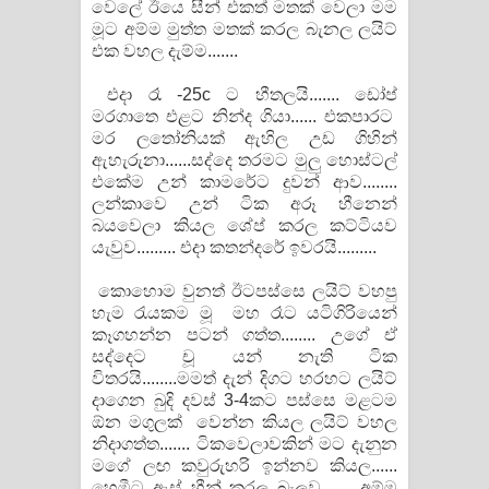
වෙලේ ඊයෙ සීන් එකත් මතක් වෙලා මම
මූට අම්ම මුත්ත මතක් කරල බැනල ලයිට්
එක වහල දැම්ම.......
එදා රෑ -25c ට හීතලයි....... ඩෝප්
මරගාතෙ එළට නින්ද ගියා...... එකපාරට
මර ලතෝනියක් ඇහිල උඩ ගිහින්
ඇහැරුනා......සද්දෙ තරමට මුලු හොස්ටල්
එකේම උන් කාමරේට දුවන් ආව........
ලන්කාවෙ උන් ටික අරූ හීනෙන්
බයවෙලා කියල ශේප් කරල කට්ටියව
යැවුව......... එදා කතන්දරේ ඉවරයි.........
කොහොම වුනත් ඊටපස්සෙ ලයිට් වහපු
හැම රැයකම මූ මහ රෑට යටිගිරියෙන්
කෑගහන්න පටන් ගත්ත........ උගේ ඒ
සද්දෙට චූ යන් නැති ටික
විතරයි........මමත් දැන් දිගට හරහට ලයිට්
දාගෙන බුදි දවස් 3-4කට පස්සෙ මළටම
ඕන මගුලක් වෙන්න කියල ලයිට් වහල
නිදාගත්ත....... ටිකවෙලාවකින් මට දැනුන
මගේ ලඟ කවුරුහරි ඉන්නව කියල......
හෙමීට ඇස් හීන් කරල බැලුව....... අම්ම