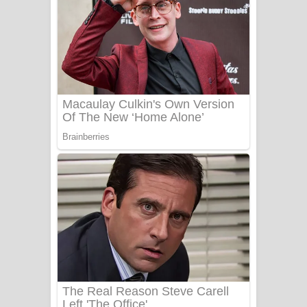
යායේ දිලෙනා ගීතයේ පද පෙළ
Ow Man Sosa Song Lyrics - ඔව් මං
සෝසා ගීතයේ පද පෙළ
Heavy Weight Song Lyrics
Aye Lanweela Song Lyrics - ආයේ
ලංවීලා ගීතයේ පද පෙළ
Ala purannata Song Lyrics - ආල
පුරන්නට ගීතයේ පද පෙළ
FEVER DREAM Lyrics - Alex Warren
BTS : Hooligan Lyrics