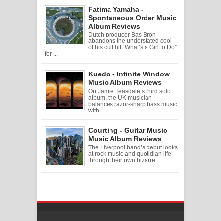
Fatima Yamaha -
Spontaneous Order Music
Album Reviews
Dutch producer Bas Bron
abandons the understated cool
of his cult hit “What’s a Girl to Do”
for ...
Kuedo - Infinite Window
Music Album Reviews
On Jamie Teasdale’s third solo
album, the UK musician
balances razor-sharp bass music
with ...
Courting - Guitar Music
Music Album Reviews
The Liverpool band’s debut looks
at rock music and quotidian life
through their own bizarre ...
Created By
SoraTemplates
| Distributed By
Free Blogger Templates