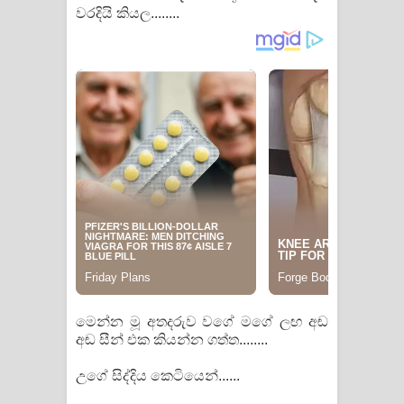
වරදියි කියල........
මෙන්න මූ අතදරුව වගේ මගේ ලඟ අඬ
අඬ සීන් එක කියන්න ගත්ත........
උගේ සිද්දිය කෙටියෙන්......