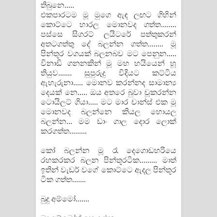
තිබුනෙ.....
එකපාරටම මූ මුගෙ ඇඳ ලඟට ගිහින්
කොට්ටෙ හාරල මොනවද ගත්ත........
පස්සෙ සිගරට් ලයිටරේ පත්තුකරන්
අතටගත්තු දේ බලන්න ගත්ත........ මූ
පින්තූර වගයක් බලනබව මට පෙනුන.....
විනාඩි ගනනකින් මූ මහ හයියෙන් හූ
තියුව....... සුපුරුදු විදියට කට්ටිය
ඇහැරුනා..... මොනව කරන්නද සාමාන්‍ය
දෙයක් නෙ..... ඔය අතරෙ බුවා චූකරන්න
ටොයිලට් ගියා..... මට මාර චාන්ස් එක මූ
මොනවද බලන්නෙ කියල හොයල
බලන්න... මම ඩාං ගාල දොර ලොක්
කරගත්ත.........
කෝ බලන්න මූ රෑ දෙගොඩහරියෙ
රහකරකර බලන පින්තූරටික......... මාත්
ඉතින් වැඩර් වගේ කොට්ටෙ ඇදල පින්තූර
ටික ගත්ත.......
බුදු අම්මෝ.......