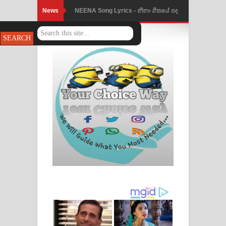
News
NEENA Song Lyrics - නීනා ගීතයේ පද
පෙළ
Ahimi Wimai Himi Song Lyrics - අහිමි
විමයි හිමි ගීතයේ පද පෙළ
Mathaka Parana Song Lyrics - මතක
පාරනා ගීතයේ පද පෙළ
Nimnadhen Song Lyrics - නිම්නාදෙන්
ගීතයේ පද පෙළ
Obamai Mage Adare Song Lyrics -
ඔබමයි මගේ ආදරේ ගීතයේ පද පෙළ
Pansal Gihin Song Lyrics - පන්සල් ගිහිං