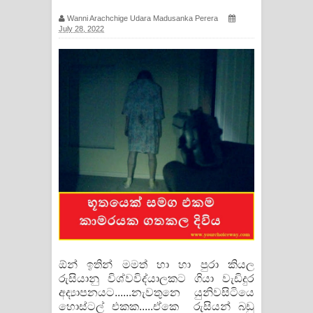
සඳේ ගීතයේ පද පෙළ
Wanni Arachchige Udara Madusanka Perera
July 28, 2022
Ma Igili Giya Lyrics - මා ඉගිලී ගියා
ගීතයේ පද පෙළ
Ras Balan Song Lyrics - රැස් බලන්
ගීතයේ පද පෙළ
Hoda sihiyen Song Lyrics - හොද
සිහියෙන් ගීතයේ පද පෙළ
Awanken Song Lyrics - අවංකෙන්
ගීතයේ පද පෙළ
ඕන් ඉතින් මමත් හා හා පුරා කියල
රුසියානු විශ්වවිද්යාලකට ගියා වැඩිදුර
Pa Sina Song Lyrics - පෑ සිනා ගීතයේ
අද්‍යාපනයට......නැවතුනෙ යුනිවසිටියෙ
හොස්ටල් එකක.....ඒකෙ රුසියන් බඩු
පද පෙළ