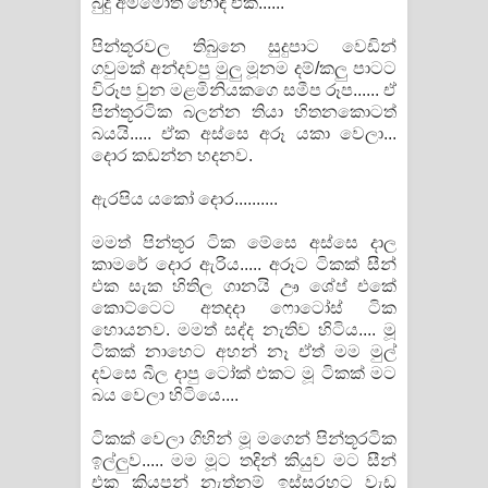
බුදු අම්මෝත් හොඳ එක......
පින්තූරවල තිබුනෙ සුදුපාට වෙඩින්
ගවුමක් අන්දවපු මුලු මූනම දම්/කලු පාටට
විරූප වුන මළමිනියකගෙ සමීප රූප...... ඒ
පින්තූරටික බලන්න තියා හිතනකොටත්
බයයි..... ඒක අස්සෙ අරූ යකා වෙලා...
දොර කඩන්න හදනව.
ඇරපිය යකෝ දොර..........
මමත් පින්තූර ටික මේසෙ අස්සෙ දාල
කාමරේ දොර ඇරිය..... අරූට ටිකක් සීන්
එක සැක හිතිල ගානයි ඌ ශේප් එකේ
කොට්ටෙට අතදදා ෆොටෝස් ටික
හොයනව. මමත් සද්ද නැතිව හිටිය.... මූ
ටිකක් නාහෙට අහන් නෑ ඒත් මම මුල්
දවසෙ බීල දාපු ටෝක් එකට මූ ටිකක් මට
බය වෙලා හිටියෙ....
ටිකක් වෙලා ගිහින් මූ මගෙන් පින්තූරටික
ඉල්ලුව..... මම මූට තදින් කියුව මට සීන්
එක කියපන් නැත්නම් ඉස්සරහට වැඩ