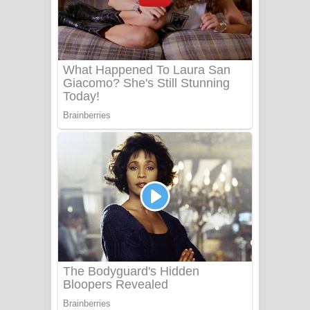
යායේ දිලෙනා ගීතයේ පද පෙළ
Ow Man Sosa Song Lyrics - ඔව් මං
සෝසා ගීතයේ පද පෙළ
Heavy Weight Song Lyrics
Aye Lanweela Song Lyrics - ආයේ
ලංවීලා ගීතයේ පද පෙළ
Ala purannata Song Lyrics - ආල
පුරන්නට ගීතයේ පද පෙළ
FEVER DREAM Lyrics - Alex Warren
BTS : Hooligan Lyrics