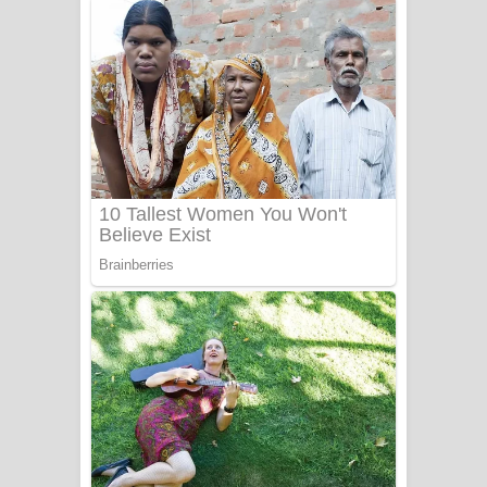
අම්මා ගීතයේ පද පෙළ
Gemak Deela Song Lyrics - ගේමක් දීලා
ගීතයේ පද පෙළ
Niwuna Numba Hinda Song Lyrics -
නිවුනා නුඹ හින්දා ගීතයේ පද පෙළ
Numba Dun Aadare Song Lyrics - නුඹ
දුන් ආදරේ ගීතයේ පද පෙළ
Liyamuda Dan Anagathe Song Lyrics
- ලියමුද දැන් අනාගතේ ගීතයේ පද පෙළ
Doni Song Lyrics - දෝණි ගීතයේ පද
පෙළ