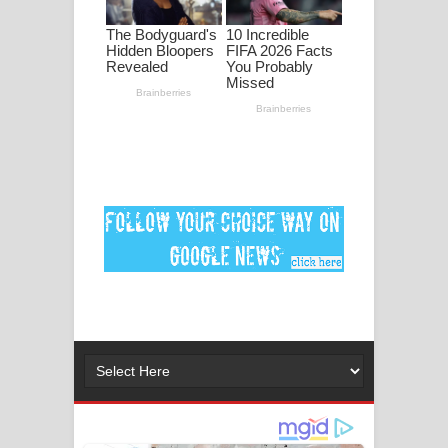
ගීතයේ පද පෙළ
Ankeliya Song Lyrics - අංකෙළිය ගීතයේ
පද පෙළ
DEAR GOD Song Lyrics - ඩියර් ගෝඩ්
ගීතයේ පද පෙළ
MANAMALA KATHA Song Lyrics -
මනමාල කතා ගීතයේ පද පෙළ
Dai Dai Lyrics - Shakira, Burna Boy |
2026 football world cup song lyrics
Lassana Amma Song Lyrics - ලස්සන