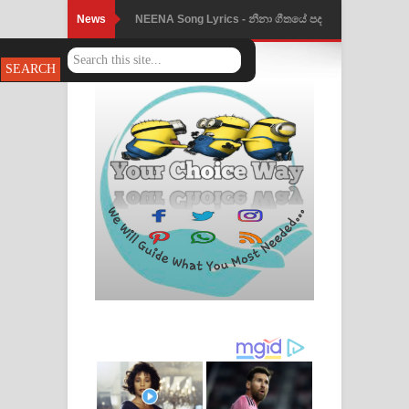
News
NEENA Song Lyrics - නීනා ගීතයේ පද
පෙළ
Ahimi Wimai Himi Song Lyrics - අහිමි
විමයි හිමි ගීතයේ පද පෙළ
Mathaka Parana Song Lyrics - මතක
පාරනා ගීතයේ පද පෙළ
Nimnadhen Song Lyrics - නිම්නාදෙන්
ගීතයේ පද පෙළ
Obamai Mage Adare Song Lyrics -
ඔබමයි මගේ ආදරේ ගීතයේ පද පෙළ
Pansal Gihin Song Lyrics - පන්සල් ගිහිං