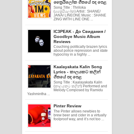
ත්‍රෛයිලෝක ගීතයේ පද පෙළ
Song Title : Thriloka
(ත්‍රෛයිලෝක) Artist : SHANE/
JANA/ LINEONE Music : SHANE
ZING WITH LINE ONE ...
IC3PEAK - До Свидания /
Goodbye Music Album
Reviews
Couching politically brazen lyrics
about police repression and state
hypocrisy in a highly ...
Kaalayakata Kalin Song
Lyrics - කාලයකට කලින්
ගීතයේ පද පෙළ
Song Title : Kaalayakata Kalin
(කාලයකට කලින්) Performed and
Melody Composed by Ramidu
Yashmintha ...
Pinter Review
The Pinter allows newbies to
brew beer and cider in a virtually
foolproof way, and it’s not too ...