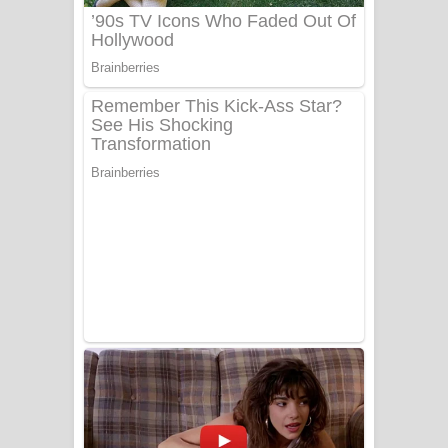
Benthara Palame Song Lyrics -
බෙන්තර පාලමේ ගීතයේ පද පෙළ
Sanda Babalena Song Lyrics - සඳ
බැබලෙන ගීතයේ පද පෙළ
Adare Wadi Nisa Song Lyrics - ආදරේ
වැඩි නිසා ගීතයේ පද පෙළ
UNUHUMA Song Lyrics - උණුහුම
ගීතයේ පද පෙළ
Katakara Song Lyrics - කටකාර ගීතයේ
පද පෙළ
Tharu Yaye Dilena Song Lyrics - තරු